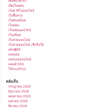
เซ็กซี่บาคาร่า
เปิดเว็บพนัน
เว็บคาสิโนออนไลน์
เว็บซื้อหวย
เว็บตรงสล็อต
เว็บพนัน
เว็บพนันออนไลน์
เว็บสล็อต
เว็บหวยออนไลน์
เว็บหวยออนไลน์ เชื่อถือได้
เศรษฐี99
แทงบอล
แทงบอลออนไลน์
แพนด้า555
โจ๊กเกอร์123
คลังเก็บ
กรกฎาคม 2026
มิถุนายน 2026
พฤษภาคม 2026
เมษายน 2026
มีนาคม 2026