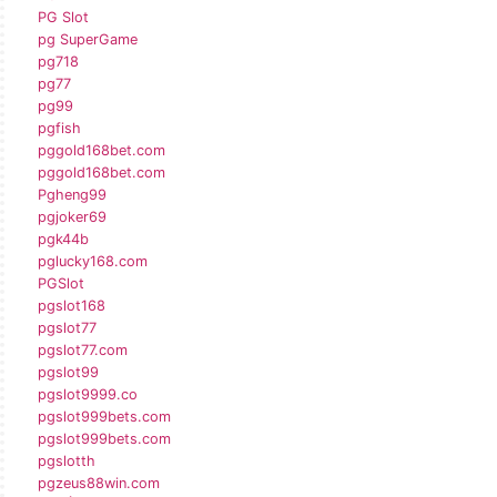
PG Slot
pg SuperGame
pg718
pg77
pg99
pgfish
pggold168bet.com
pggold168bet.com
Pgheng99
pgjoker69
pgk44b
pglucky168.com
PGSlot
pgslot168
pgslot77
pgslot77.com
pgslot99
pgslot9999.co
pgslot999bets.com
pgslot999bets.com
pgslotth
pgzeus88win.com