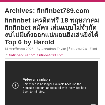
Archives: finfinbet789.com
finfinbet เครดิตฟรี 18 พฤษภาคม
finfinbet สมัคร เล่นแบบไม่จำกัด
งบไม่มีเด้งออกแน่นอนยิ่งเล่นยิ่งได้
Top 6 by Harold
14 พฤศจิกายน 2025 | By Jonathan Taylor |
ปิดความเห็น
| Filed
in:
finfinbet789.com
,
finfinbet789.com
.