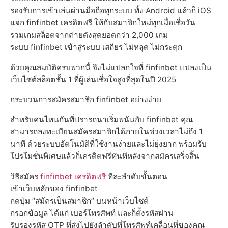
รองรับการเข้าเล่นผ่านมือถือทุกระบบ ทั้ง Android แล้วก็ iOS
แจก finfinbet เครดิตฟรี ให้กับสมาชิกใหม่ทุกเมื่อเชื่อวัน
รวมเกมสล็อตจากค่ายดังสุดยอดกว่า 2,000 เกม
ระบบ finfinbet เข้าสู่ระบบ เสถียร ไม่หลุด ไม่กระตุก
ด้วยคุณสมบัติครบพวกนี้ จึงไม่แปลกใจที่ finfinbet แปลงเป็น
เว็บไซต์สล็อตชั้น 1 ที่ผู้เล่นเชื่อใจสูงที่สุดในปี 2025
กระบวนการสมัครสมาชิก finfinbet อย่างง่าย
สำหรับคนไหนกันที่ปรารถนาเริ่มพนันกับ finfinbet คุณ
สามารถลงทะเบียนสมัครสมาชิกได้ภายในช่วงเวลาไม่ถึง 1
นาที ด้วยระบบอัตโนมัติที่ใช้งานง่ายและไม่ยุ่งยาก พร้อมรับ
โปรโมชั่นพิเศษแล้วก็เครดิตฟรีทันทีหลังจากสมัครเสร็จสิ้น
วิธีสมัคร
finfinbet เครดิตฟรี
ทีละลำดับขั้นตอน
เข้าเว็บหลักของ finfinbet
กดปุ่ม “สมัครเป็นสมาชิก” บนหน้าเว็บไซต์
กรอกข้อมูล ได้แก่ เบอร์โทรศัพท์ และก็ตั้งรหัสผ่าน
รับรองรหัส OTP ที่ส่งไปยังลำดับที่โทรศัพท์เคลื่อนที่ของคุณ