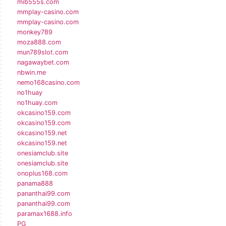
mib555s.com
mmplay-casino.com
mmplay-casino.com
monkey789
moza888.com
mun789slot.com
nagawaybet.com
nbwin.me
nemo168casino.com
no1huay
no1huay.com
okcasino159.com
okcasino159.com
okcasino159.net
okcasino159.net
onesiamclub.site
onesiamclub.site
onoplus168.com
panama888
pananthai99.com
pananthai99.com
paramax1688.info
PG