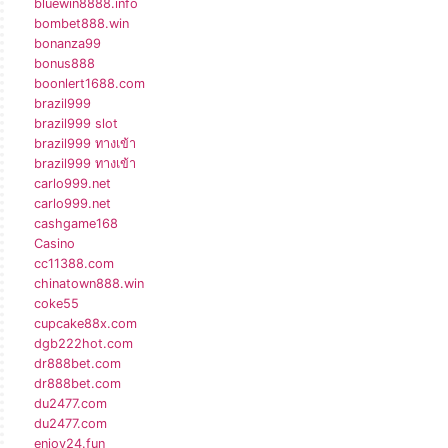
bluewin8888.info
bombet888.win
bonanza99
bonus888
boonlert1688.com
brazil999
brazil999 slot
brazil999 ทางเข้า
brazil999 ทางเข้า
carlo999.net
carlo999.net
cashgame168
Casino
cc11388.com
chinatown888.win
coke55
cupcake88x.com
dgb222hot.com
dr888bet.com
dr888bet.com
du2477.com
du2477.com
enjoy24.fun