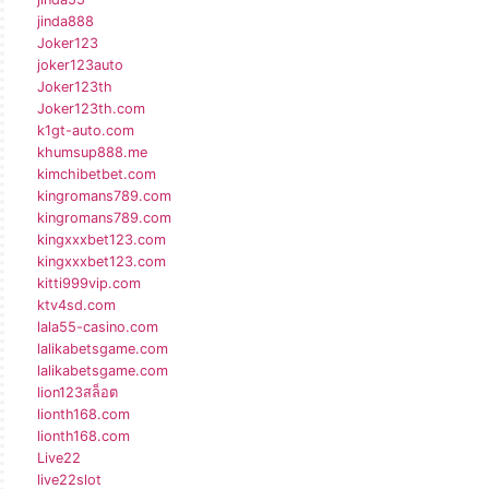
jinda888
Joker123
joker123auto
Joker123th
Joker123th.com
k1gt-auto.com
khumsup888.me
kimchibetbet.com
kingromans789.com
kingromans789.com
kingxxxbet123.com
kingxxxbet123.com
kitti999vip.com
ktv4sd.com
lala55-casino.com
lalikabetsgame.com
lalikabetsgame.com
lion123สล็อต
lionth168.com
lionth168.com
Live22
live22slot