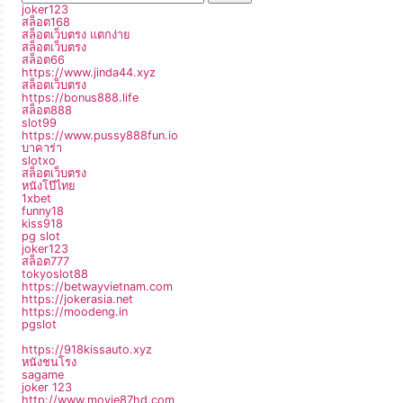
joker123
สล็อต168
สล็อตเว็บตรง แตกง่าย
สล็อตเว็บตรง
สล็อต66
https://www.jinda44.xyz
สล็อตเว็บตรง
https://bonus888.life
สล็อต888
slot99
https://www.pussy888fun.io
บาคาร่า
slotxo
สล็อตเว็บตรง
หนังโป๊ไทย
1xbet
funny18
kiss918
pg slot
joker123
สล็อต777
tokyoslot88
https://betwayvietnam.com
https://jokerasia.net
https://moodeng.in
pgslot
https://918kissauto.xyz
หนังชนโรง
sagame
joker 123
http://www.movie87hd.com