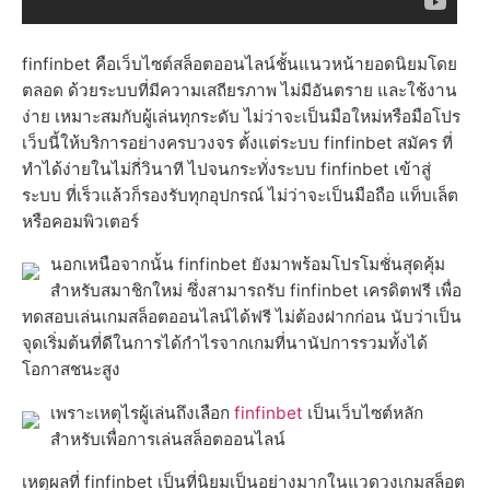
finfinbet คือเว็บไซต์สล็อตออนไลน์ชั้นแนวหน้ายอดนิยมโดย
ตลอด ด้วยระบบที่มีความเสถียรภาพ ไม่มีอันตราย และใช้งาน
ง่าย เหมาะสมกับผู้เล่นทุกระดับ ไม่ว่าจะเป็นมือใหม่หรือมือโปร
เว็บนี้ให้บริการอย่างครบวงจร ตั้งแต่ระบบ finfinbet สมัคร ที่
ทำได้ง่ายในไม่กี่วินาที ไปจนกระทั่งระบบ finfinbet เข้าสู่
ระบบ ที่เร็วแล้วก็รองรับทุกอุปกรณ์ ไม่ว่าจะเป็นมือถือ แท็บเล็ต
หรือคอมพิวเตอร์
นอกเหนือจากนั้น finfinbet ยังมาพร้อมโปรโมชั่นสุดคุ้ม
สำหรับสมาชิกใหม่ ซึ่งสามารถรับ finfinbet เครดิตฟรี เพื่อ
ทดสอบเล่นเกมสล็อตออนไลน์ได้ฟรี ไม่ต้องฝากก่อน นับว่าเป็น
จุดเริ่มต้นที่ดีในการได้กำไรจากเกมที่นานัปการรวมทั้งได้
โอกาสชนะสูง
เพราะเหตุไรผู้เล่นถึงเลือก
finfinbet
เป็นเว็บไซต์หลัก
สำหรับเพื่อการเล่นสล็อตออนไลน์
เหตุผลที่ finfinbet เป็นที่นิยมเป็นอย่างมากในแวดวงเกมสล็อต