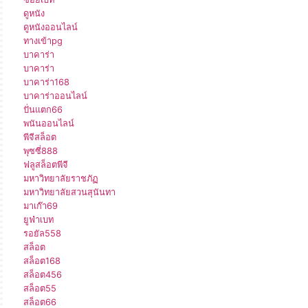
ดูหนัง
ดูหนังออนไลน์
ทางเข้าpg
บาคาร่า
บาคาร่า
บาคาร่า168
บาคาร่าออนไลน์
ปั่นแตก66
พนันออนไลน์
พีจีสล็อต
พุซซี่888
ฟลูสล็อตพีจี
มหาวิทยาลัยราชภัฏ
มหาวิทยาลัยสวนสุนันทา
มาเก๊า69
ยูฟ่าเบท
รอยัล558
สล็อต
สล็อต168
สล็อต456
สล็อต55
สล็อต66