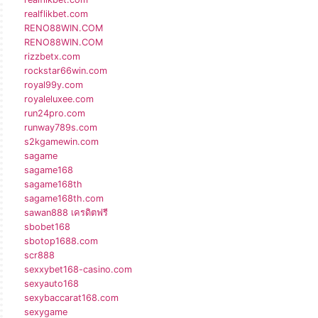
realflikbet.com
RENO88WIN.COM
RENO88WIN.COM
rizzbetx.com
rockstar66win.com
royal99y.com
royaleluxee.com
run24pro.com
runway789s.com
s2kgamewin.com
sagame
sagame168
sagame168th
sagame168th.com
sawan888 เครดิตฟรี
sbobet168
sbotop1688.com
scr888
sexxybet168-casino.com
sexyauto168
sexybaccarat168.com
sexygame