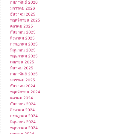
กุมภาพันธ์ 2026
มกราคม 2026
ธันวาคม 2025
พฤศจิกายน 2025
ตุลาคม 2025
กันยายน 2025
สิงหาคม 2025
กรกฎาคม 2025
มิถุนายน 2025
พฤษภาคม 2025
เมษายน 2025
มีนาคม 2025
กุมภาพันธ์ 2025
มกราคม 2025
ธันวาคม 2024
พฤศจิกายน 2024
ตุลาคม 2024
กันยายน 2024
สิงหาคม 2024
กรกฎาคม 2024
มิถุนายน 2024
พฤษภาคม 2024
เมษายน 2024