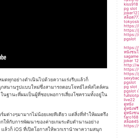
kiss918
pg slot
joker12
สล็อต77
tokyosl
https:/
https://
https:/
pgslot
https:/
หนังชนโ
sagame
joker 1
http:/
https:/
https:/
sexybac
้งหมดทุกอย่างดำเนินไปด้วยความเร่งรีบแล้วก็
pgslot
นุกสนานรูปแบบใหม่ซึ่งสามารถตอบโจทย์ไลฟ์สไตล์คน
pg slot
pgslot เ
ในฐานะที่ผมเป็นผู้ที่ชอบพอการเสี่ยงโชครวมทั้งอยู่ใน
fullslot
live22
ดูหนัง
ดูหนังฟรี
ดูหนังช
ต่างๆมามากไม่น้อยเลยทีเดียว แต่สิ่งที่ทำให้ผมตรึง
faro168
องยกให้กับการพัฒนาของค่ายเกมระดับตำนานอย่าง
สล็อต45
https:/
id แล้วก็ iOS ที่เปิดโอกาสให้พวกเรานำพาความสนุก