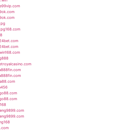
.win
ne99vip.com
9ok.com
9ok.com
otpg
otpg168.com
18
e24bet.com
e24bet.com
win168.com
ng888
etroyalcasino.com
a888fin.com
a888fin.com
a88.com
n456
go88.com
go88.com
168
eng9899.com
eng9899.com
ing168
t.com