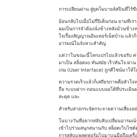
การเปลี่ยนผ่าน สู่ยุคโมบายล์สปินที่ไร้ข
ย้อนกลับไปเมื่อไม่กี่ปีเต็นก่อน ยามท
ผมเป็นการจำต้องนั่งข้างหลังม้วนข้าง
ใจเรื่องสัญญาณอินเทอร์เน็ตบ้าน แล้วก็
อารมณ์ในจังหวะสำคัญ
แต่ว่าในขณะนี้โลกแปรไปแล้วขอรับ ค่
มาเป็น สล็อตxo ทันสมัย เร็วทันใจ ผ่า
เกม (User Interface) ถูกดีไซน์มาให
ความรวดเร็วแล้วก็เสถียรภาพคือหัวใจหลั
ถือ ระบบฝาก-ถอนแบบออโต้ที่ประเมินผลส
สะดุด และ
สำหรับสายกระจัดกระจายความเสี่ยงอย
ในบางวันที่อยากสลับสับเปลี่ยนอารมณ
เข้าไปร่วมสนุกสนานกับ สล็อตเว็บไซต์
การสลับแพลตฟอร์มไปมาบนมือถือเครื่องเ