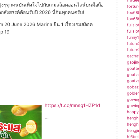
fiwdee
ูงๆทุกคนบันเทิงใจไปกับเกมสล็อตออนไลน์บนมือถือ
fortu
สังสรรค์ต้อนรับปี 2026 นี้กันทุกคนครับ!
fox68
fox68
 20 June 2026 Marina ยืน 1 เรื่องเกมสล็อต
fullsl
fullsl
p 19
funny
futur
futur
gacha
gaoji
goatb
goatz
goatz
gobaz
golde
gowin
https://t.co/mnsg1HZP1d
gowin
happy
…
hengh
hengh
hengj
hi6be