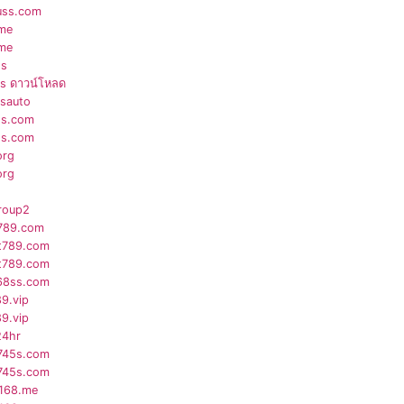
uss.com
.me
.me
ss
ss ดาวน์โหลด
ssauto
ss.com
ss.com
org
org
roup2
789.com
t789.com
t789.com
68ss.com
9.vip
9.vip
24hr
e745s.com
e745s.com
r168.me