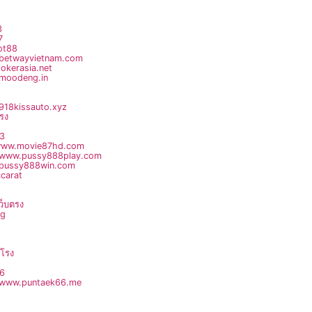
3
7
ot88
/betwayvietnam.com
jokerasia.net
/moodeng.in
/918kissauto.xyz
รง
23
/www.movie87hd.com
/www.pussy888play.com
/pussy888win.com
carat
ว็บตรง
pg
นโรง
6
/www.puntaek66.me