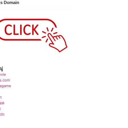
is Domain
ู่
vie
s.com
agame
t
็อต
t
tth