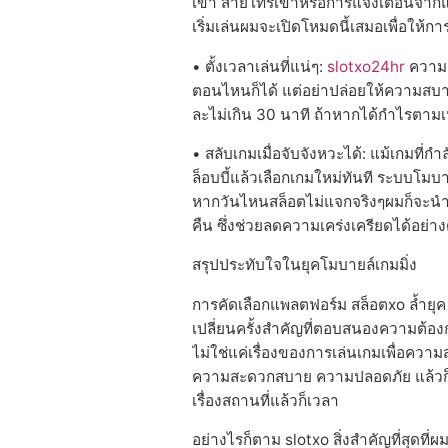
เข้า สายโทรเข้าหรือการแจ้งเตือนจากแ
เริ่มเล่นผมจะเปิดโหมดนี้เสมอเพื่อให้ก
• ตั้งเวลาเล่นที่แน่ๆ:
slotxo24hr
ความเ
ตอนไหนก็ได้ แต่อย่าปล่อยให้ความสบา
ละไม่เกิน 30 นาที ถ้าหากได้กำไรตามเ
• สลับเกมเมื่อจับจังหวะได้: แม้เกมที่กำ
ล็อบบี้แล้วเลือกเกมใหม่ทันที ระบบโมบา
หากวันไหนสล็อตไม่แจกจริงๆผมก็จะนำเอ
คืน ซึ่งช่วยลดความเคร่งเครียดได้อย่างด
สรุปประทับใจในยุคโมบายล์เกมมิ่ง
การคัดเลือกแพลตฟอร์ม สล็อตxo ล้ำยุค 
เปลี่ยนครั้งสำคัญที่ตอบสนองความต้อง
ไม่ใช่แค่เรื่องของการเล่นเกมเพื่อความ
ความสะดวกสบาย ความปลอดภัย แล้วก็โอ
เรื่องสถานที่แล้วก็เวลา
อย่างไรก็ตาม slotxo สิ่งสำคัญที่สุดที