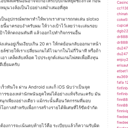
อปพลิเคชันอื่นอาจจะก่อให้ระบบเกมหยุดชะงักได้ ก่อน
Casin
ารหมุนวงล้อเป็นไปอย่างสม่ำเสมอที่สุด
cc113
china
ป็นอุปกรณ์พกพาทำให้พวกเราสามารถกดเล่น slotxo
coke5
ยนี้มาครอบงำครับผม ให้วางเป้าไว้เลยว่าจะเล่นรอบ
cupca
dgb22
ป้าให้กดถอนทันที แล้วออกไปทำกิจกรรมอื่น
dr888
dr888
ลังเล่นอยู่เริ่มเงียบเกิน 20 ตา ให้กดย้อนกลับออกมาหน้า
du247
ยล์ช่วยให้เราเปลี่ยนเกมได้ไวมากในไม่กี่วินาที หรือถ้า
du247
า เคล็ดลับสล็อต ไปประยุกต์เล่นเกมไพ่สดเพื่อดึงทุน
enjoy2
ีเยี่ยมครับ
erisau
etbet
eu369
fafa 1
เร็วทันใจ ผ่าน Android และก็ iOS นับว่าเป็นจุด
finfin
การของเหล่านักพนันยุคใหม่ได้อย่างแท้จริงนะครับ มัน
finfin
finn8
สนุกเพียงอย่างเดียว แม้กระนั้นคือนวัตกรรมที่มอบ
finn8
กาสสำหรับเพื่อการสร้างรายได้พิเศษที่ไร้ขีดจำกัด
finniv
fiwdee
fiwdee
่ผมต้องการจะเน้นตบท้ายไว้คือ ระเบียบแล้วก็ความรับผิด