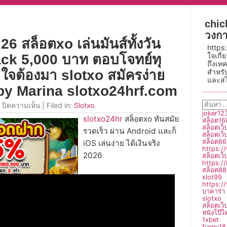
chich
วงกา
6 สล็อตxo เล่นมันส์ทั้งวัน
https
ใจเกี่
back 5,000 บาท ตอบโจทย์ทุ
ถึงเทค
ว ใจต้องมา slotxo สมัครง่าย
สำหรั
และสไ
0 by Marina slotxo24hrf.com
|
ปิดความเห็น
| Filed in:
Slotxo
.
joker12
slotxo24hr
สล็อตxo ทันสมัย
สล็อต16
สล็อตเว็
รวดเร็ว ผ่าน Android และก็
สล็อตเว็
สล็อต66
iOS เล่นง่าย ได้เงินจริง
https:/
2026
สล็อตเว็
https:/
สล็อต88
slot99
https:/
บาคาร่า
slotxo
สล็อตเว็
หนังโป๊ไ
1xbet
funny18