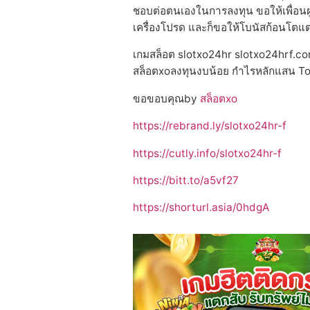
ชอบต่อตนเองในการลงทุน ขอให้เพื่อนฝ
เครื่องโปรด และก็ขอให้โบนัสก้อนโตแตก
เกมสล็อต slotxo24hr slotxo24hrf.com
สล็อตxoลงทุนงบน้อย กำไรหลักแสน To
ขอขอบคุณby
สล็อตxo
https://rebrand.ly/slotxo24hr-f
https://cutly.info/slotxo24hr-f
https://bitt.to/a5vf27
https://shorturl.asia/0hdgA