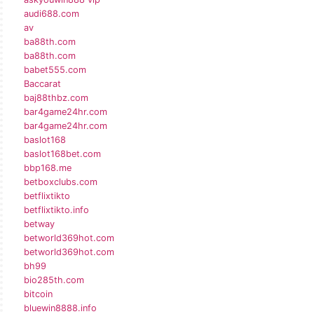
audi688.com
av
ba88th.com
ba88th.com
babet555.com
Baccarat
baj88thbz.com
bar4game24hr.com
bar4game24hr.com
baslot168
baslot168bet.com
bbp168.me
betboxclubs.com
betflixtikto
betflixtikto.info
betway
betworld369hot.com
betworld369hot.com
bh99
bio285th.com
bitcoin
bluewin8888.info