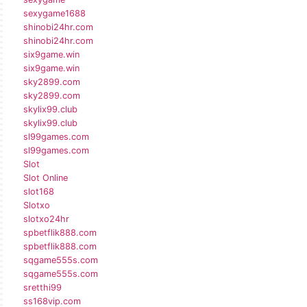
sexygame1688
shinobi24hr.com
shinobi24hr.com
six9game.win
six9game.win
sky2899.com
sky2899.com
skylix99.club
skylix99.club
sl99games.com
sl99games.com
Slot
Slot Online
slot168
Slotxo
slotxo24hr
spbetflik888.com
spbetflik888.com
sqgame555s.com
sqgame555s.com
sretthi99
ss168vip.com