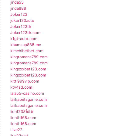
jinda55
jinda888
Joker123
joker123auto
Joker123th
Joker123th.com
k1gt-auto.com
khumsup888.me
kimchibetbet.com
kingromans789.com
kingromans789.com
kingxxxbet123.com
kingxxxbet123.com
kitti999vip.com
ktv4sd.com
lala55-casino.com
lalikabetsgame.com
lalikabetsgame.com
lion123สล็อต
lionth168.com
lionth168.com
Live22
live22slot