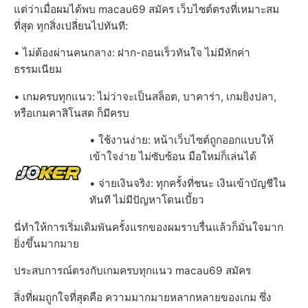
แต่ว่าเมื่อผมได้พบ macau69 สมัคร เว็บไซต์ตรงที่เหมาะสม
ที่สุด ทุกสิ่งเปลี่ยนไปทันที:
• ไม่ต้องผ่านคนกลาง: ฝาก-ถอนเร็วทันใจ ไม่มีหักค่า
ธรรมเนียม
• เกมครบทุกแนว: ไม่ว่าจะเป็นสล็อต, บาคาร่า, เกมยิงปลา,
หรือเกมคาสิโนสด ก็มีครบ
• ใช้งานง่าย: หน้าเว็บไซต์ถูกออกแบบให้
เข้าใจง่าย ไม่ซับซ้อน มือใหม่ก็เล่นได้
• จ่ายเงินจริง: ทุกครั้งที่ชนะ เงินเข้าบัญชีใน
ทันที ไม่มีปัญหาโดนเบี้ยว
นี่ทำให้การเริ่มเดิมพันครั้งแรกของผมราบรื่นแล้วก็มั่นใจมาก
ยิ่งขึ้นมากมาย
ประสบการณ์ตรงกับเกมครบทุกแนว macau69 สมัคร
สิ่งที่ผมถูกใจที่สุดคือ ความมากมายหลากหลายของเกม ซึ่ง