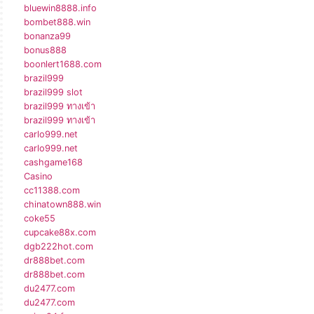
bluewin8888.info
bombet888.win
bonanza99
bonus888
boonlert1688.com
brazil999
brazil999 slot
brazil999 ทางเข้า
brazil999 ทางเข้า
carlo999.net
carlo999.net
cashgame168
Casino
cc11388.com
chinatown888.win
coke55
cupcake88x.com
dgb222hot.com
dr888bet.com
dr888bet.com
du2477.com
du2477.com