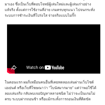
มาเอง ซึ่งเป็นเว็บที่ตอบโจทย์ผู้เล่นใหม่และผู้เล่นเก่าอย่าง
แท้จริง ตั้งแต่การใช้งานที่ง่าย เกมครบทุกแนว ไปจนกระทั่ง
ระบบการชำระเงินที่โปร่งใส จ่ายจริงแบบไม่กั๊ก
ในตอนแรก ผมก็เหมือนคนอื่นที่เคยทดลองเล่นผ่านเว็บไซต์
เอเย่นต์ หรือเว็บที่โฆษณาว่า “โบนัสมากมาย” แต่ว่าพอใช้ได้
ลองเล่นจริง กลับพบเจอปัญหาหลายชนิด ไม่ว่าจะเป็นเกมไม่
ครบ ระบบฝากถอนช้า หรือแม้กระทั้งการถอนเงินที่ติดขัด