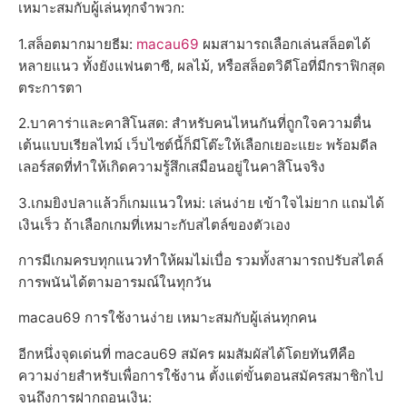
เหมาะสมกับผู้เล่นทุกจำพวก:
1.สล็อตมากมายธีม:
macau69
ผมสามารถเลือกเล่นสล็อตได้
หลายแนว ทั้งยังแฟนตาซี, ผลไม้, หรือสล็อตวิดีโอที่มีกราฟิกสุด
ตระการตา
2.บาคาร่าและคาสิโนสด: สำหรับคนไหนกันที่ถูกใจความตื่น
เต้นแบบเรียลไทม์ เว็บไซต์นี้ก็มีโต๊ะให้เลือกเยอะแยะ พร้อมดีล
เลอร์สดที่ทำให้เกิดความรู้สึกเสมือนอยู่ในคาสิโนจริง
3.เกมยิงปลาแล้วก็เกมแนวใหม่: เล่นง่าย เข้าใจไม่ยาก แถมได้
เงินเร็ว ถ้าเลือกเกมที่เหมาะกับสไตล์ของตัวเอง
การมีเกมครบทุกแนวทำให้ผมไม่เบื่อ รวมทั้งสามารถปรับสไตล์
การพนันได้ตามอารมณ์ในทุกวัน
macau69 การใช้งานง่าย เหมาะสมกับผู้เล่นทุกคน
อีกหนึ่งจุดเด่นที่ macau69 สมัคร ผมสัมผัสได้โดยทันทีคือ
ความง่ายสำหรับเพื่อการใช้งาน ตั้งแต่ขั้นตอนสมัครสมาชิกไป
จนถึงการฝากถอนเงิน: