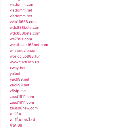
visdomm.com
visdomm.net
visdomm.net
vvip16688.com
wdc888bets.com
wdc888bets.com
we789s.com
westbluez168bet.com
winherovip.com
worldclub888.fun
www.tuktukth.us
xway.bet
yaibet
yak699.net
yak699.net
z5vip.me
zeed1911.com
zeed1911.com
zeus88new.com
คาสิโน
คาสิโนออนไลน์
จ๊วด 69