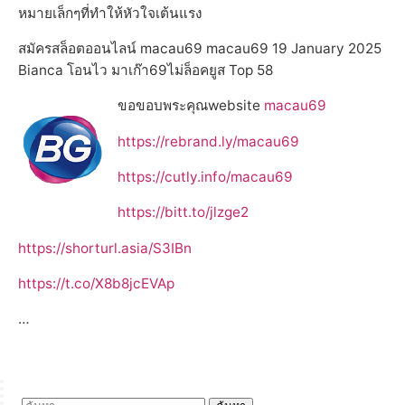
หมายเล็กๆที่ทำให้หัวใจเต้นแรง
สมัครสล็อตออนไลน์ macau69 macau69 19 January 2025
Bianca โอนไว มาเก๊า69ไม่ล็อคยูส Top 58
ขอขอบพระคุณwebsite
macau69
https://rebrand.ly/macau69
https://cutly.info/macau69
https://bitt.to/jlzge2
https://shorturl.asia/S3IBn
https://t.co/X8b8jcEVAp
…