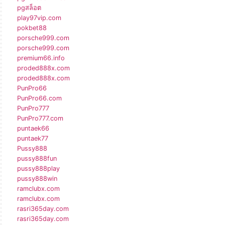
pgสล็อต
play97vip.com
pokbet88
porsche999.com
porsche999.com
premium66.info
proded888x.com
proded888x.com
PunPro66
PunPro66.com
PunPro777
PunPro777.com
puntaek66
puntaek77
Pussy888
pussy888fun
pussy888play
pussy888win
ramclubx.com
ramclubx.com
rasri365day.com
rasri365day.com