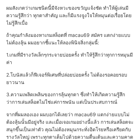
ผมสังเกตว่าเกมชนิดนี้มีจังหวะของขวัญแจ้งชัด ทำให้ผู้เล่นมี
ความรู้สึกว่า ทุกตาสำคัญ และก็มีแรงจูงใจให้หมุนต่อเรื่อยโดย
ไม่รู้สึกเบื่อ
ถ้าคุณกำลังมองหาเกมสล็อตที่ macau69 สมัคร แตกง่ายแบบ
ไม่ต้องลุ้น ผมอยากชี้แนะให้ลองพินิจสิ่งกลุ่มนี้:
1.เกมที่มีรางวัลเล็กๆกระจายบ่อยครั้ง ทำให้รู้สึกว่าทุกการหมุนมี
ค่า
2.โบนัสแล้วก็ฟีเจอร์พิเศษที่ปล่อยบ่อยครั้ง ไม่ต้องรอคอยรอบ
ยาวนาน
3.ความเพลิดเพลินของการลุ้นทุกตา ซึ่งทำให้เกิดความรู้สึก
ว่าการเล่นสล็อตไม่ใช่แค่การพนัน แต่เป็นประสบการณ์
จากที่ผมลองเอง ผมบอกได้เลยว่า macau69 แตกง่ายแบบไม่
ต้องลุ้นนั้นมีอยู่จริง และเมื่อเจอเกมอย่างนี้แล้ว การเล่นสล็อตจะ
สนุกขึ้นเป็นเท่าตัว คุณไม่ต้องหมุนกระทั่งอิดโรยหรือเครียดกับ
รางวัลใหญ่ เพราะทุกตาเต็มไปด้วยความตื่นเต้นและความคาด