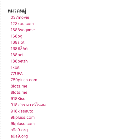
หมวดหมู่
037movie
123xos.com
1688sagame
168pg
168slot
168สล็อต
188bet
188betth
1xbit
77UFA
789pluss.com
8lots.me
8lots.me
918Kiss
918kiss ดาวน์โหลด
918kissauto
9kpluss.com
9kpluss.com
a9a9.org
a9a9.org