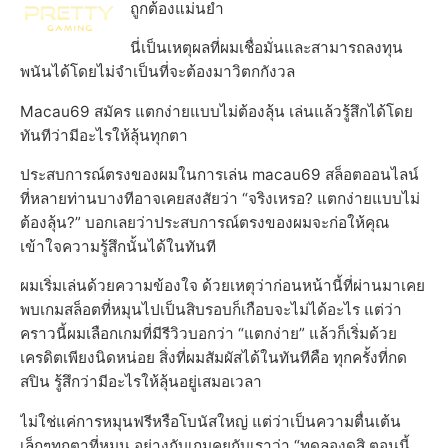
ถูกต้องแม่นยำ
นี่เป็นเหตุผลที่ผมเชื่อมั่นและสามารถลงทุน
พนันได้โดยไม่จำเป็นที่จะต้องมาวิตกกังวล
Macau69 สมัคร แตกง่ายแบบไม่ต้องลุ้น เล่นแล้วรู้สึกได้โดย
ทันทีว่ามีอะไรให้ลุ้นทุกตา
ประสบการณ์ตรงของผมในการเล่น macau69 สล็อตออนไลน์
ที่หลายท่านบางทีอาจเคยสงสัยว่า “จริงเหรอ? แตกง่ายแบบไม่
ต้องลุ้น?” บอกเลยว่าประสบการณ์ตรงของผมจะก่อให้คุณ
เข้าใจความรู้สึกนั้นได้ในทันที
ผมเริ่มเล่นด้วยความข้องใจ ด้วยเหตุว่าก่อนหน้านี้ที่ผ่านมาเคย
พบเกมสล็อตที่หมุนไปเป็นสิบรอบก็เกือบจะไม่ได้อะไร แต่ว่า
คราวนี้ผมเลือกเกมที่มีรีวิวบอกว่า “แตกง่าย” แล้วก็เริ่มด้วย
เครดิตเพียงนิดหน่อย สิ่งที่ผมสัมผัสได้ในทันทีคือ ทุกครั้งที่กด
สปิน รู้สึกว่ามีอะไรให้ลุ้นอยู่เสมอเวลา
ไม่ใช่แค่การหมุนฟรีหรือโบนัสใหญ่ แต่ว่าเป็นความตื่นเต้น
เล็กๆทุกตาที่หมุน อย่างกับเกมคุยกับเราว่า “ทดลองดูสิ ตอนนี้