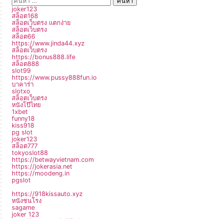
joker123
สล็อต168
สล็อตเว็บตรง แตกง่าย
สล็อตเว็บตรง
สล็อต66
https://www.jinda44.xyz
สล็อตเว็บตรง
https://bonus888.life
สล็อต888
slot99
https://www.pussy888fun.io
บาคาร่า
slotxo
สล็อตเว็บตรง
หนังโป๊ไทย
1xbet
funny18
kiss918
pg slot
joker123
สล็อต777
tokyoslot88
https://betwayvietnam.com
https://jokerasia.net
https://moodeng.in
pgslot
https://918kissauto.xyz
หนังชนโรง
sagame
joker 123