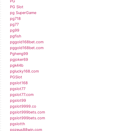
PG
PG Slot
pg SuperGame
pg718
pg77
pg99
pgfish
pggold168bet.com
pggold168bet.com
Pgheng99
pgjoker69
pgk44b
pglucky168.com
PGSlot
pgslot168
pgslot77
pgslot77.com
pgslot99
pgslot9999.co
pgslot999bets.com
pgslot999bets.com
pgslotth
pgzeus88win.com