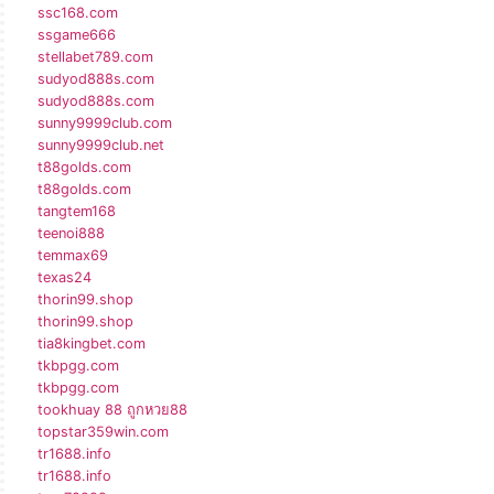
ssc168.com
ssgame666
stellabet789.com
sudyod888s.com
sudyod888s.com
sunny9999club.com
sunny9999club.net
t88golds.com
t88golds.com
tangtem168
teenoi888
temmax69
texas24
thorin99.shop
thorin99.shop
tia8kingbet.com
tkbpgg.com
tkbpgg.com
tookhuay 88 ถูกหวย88
topstar359win.com
tr1688.info
tr1688.info