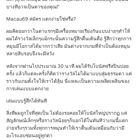
บางทีอาจเป็นตาของคุณ!”
Macau69 สมัคร แตกง่ายใช่หรือ?
ผมคิดออกว่าในตาแรกๆมีเครื่องหมายเรียงกันแบบง่ายๆทำให้
ผมได้รางวัลเล็กๆแม้กระนั้นความรู้สึกตื่นเต้นคือ รู้สึกว่าทุกการ
หมุนมีโอกาสได้มากกว่าเสีย มันต่างจากเกมที่จำเป็นต้องหมุน
หลายสิบรอบจึงจะมีหวัง
หลังจากผ่านไปประมาณ 30 นาที ผมได้รับโบนัสฟรีสปินบ่อย
ครั้ง แล้วก็แต่ละครั้งก็คิดว่ารางวัลไม่ได้มาแบบสุ่มธรรมดา แต่
ราวกับเกมตั้งใจให้เราได้ลุ้น นี่แหละเป็นความเพลิดเพลินของ
การเล่นแบบแตกง่าย
เล่นแบบรู้สึกได้ทันที
สิ่งที่ผมถูกใจที่สุดเป็น ไม่ต้องรอคอยให้โบนัสใหญ่ปรากฏ แค่
สัญลักษณ์เล็กๆหรือรางวัลน้อยๆก็บอกได้ในทันทีว่าเกมนี้แตก
ง่ายจริงๆรวมทั้งทุกการหมุนทำให้เราตื่นเต้นเหมือนกับว่ามี
อะไรแอบซ่อนอยู่ทุกตา