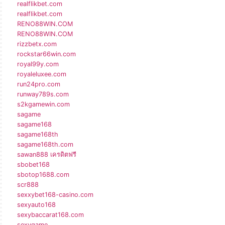
realflikbet.com
realflikbet.com
RENO88WIN.COM
RENO88WIN.COM
rizzbetx.com
rockstar66win.com
royal99y.com
royaleluxee.com
run24pro.com
runway789s.com
s2kgamewin.com
sagame
sagame168
sagame168th
sagame168th.com
sawan888 เครดิตฟรี
sbobet168
sbotop1688.com
scr888
sexxybet168-casino.com
sexyauto168
sexybaccarat168.com
sexygame