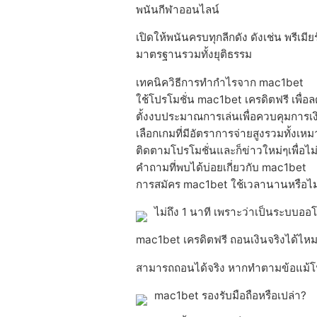
พนันกีฬาออนไลน์
เปิดให้พนันครบทุกลีกดัง ดังเช่น พรีเมี
มาตรฐานรวมทั้งยุติธรรม
เทคนิควิธีการทำกำไรจาก mac1bet
ใช้โปรโมชั่น mac1bet เครดิตฟรี เพื่อล
ตั้งงบประมาณการเล่นเพื่อควบคุมการเง
เลือกเกมที่มีอัตราการจ่ายสูงรวมทั้งเ
ติดตามโปรโมชั่นและก็ข่าวใหม่ๆเพื่อไม
คำถามที่พบได้บ่อยเกี่ยวกับ mac1bet
การสมัคร mac1bet ใช้เวลานานหรือไม
ไม่ถึง 1 นาที เพราะว่าเป็นระบบออโ
mac1bet เครดิตฟรี ถอนเงินจริงได้ไห
สามารถถอนได้จริง หากทำตามข้อแม้โ
mac1bet รองรับมือถือหรือเปล่า?