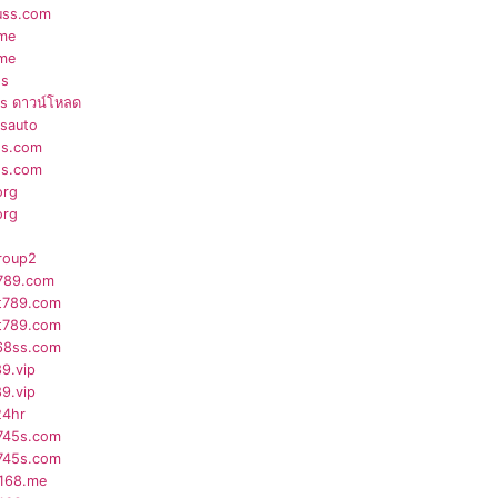
uss.com
.me
.me
ss
ss ดาวน์โหลด
ssauto
ss.com
ss.com
org
org
roup2
789.com
t789.com
t789.com
68ss.com
9.vip
9.vip
24hr
e745s.com
e745s.com
r168.me