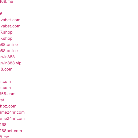
r168.me
66
vabet.com
vabet.com
77.shop
77.shop
88.online
88.online
uwin888
uwin888 vip
88.com
h.com
h.com
555.com
rat
thbz.com
ame24hr.com
ame24hr.com
t168
t168bet.com
8.me