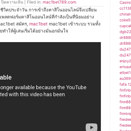
|
ปิดความเห็น
| Filed in:
mac1bet789.com
.
Casin
cc113
นชีวิตประจำวัน การเข้าถึงคาสิโนออนไลน์จึงเปลี่ยน
china
นแพลตฟอร์มคาสิโนออนไลน์ที่กำลังเป็นที่นิยมอย่าง
coke5
 mac1bet สมัคร,
mac1bet
mac1bet เข้าระบบ รวมทั้ง
cupca
ทำให้ผู้เล่นเริ่มได้อย่างมั่นอกมั่นใจ
dgb22
dr888
dr888
du247
du247
enjoy2
erisau
etbet
eu369
fafa 1
finfin
finfin
finn8
finn8
finniv
fiwdee
fiwdee