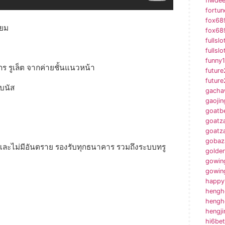
fiwdee
fortu
fox68
ิยม
fox68
fullsl
fullsl
funny
กร รูเล็ต จากค่ายชั้นแนวหน้า
futur
futur
บนัส
gacha
gaoji
goatb
goatz
goatz
gobaz
และไม่มีอันตราย รองรับทุกธนาคาร รวมถึงระบบทรู
golde
gowin
gowin
happy
hengh
hengh
hengj
hi6be