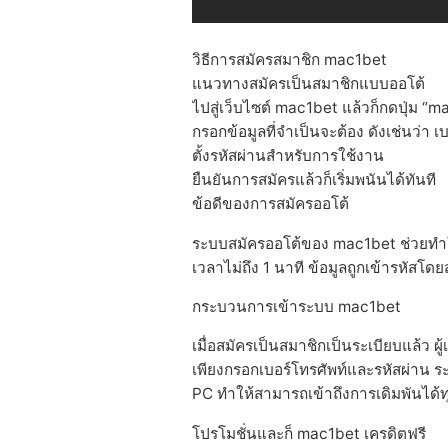
วิธีการสมัครสมาชิก mac1bet
แนวทางสมัครเป็นสมาชิกแบบออโต้
ไปสู่เว็บไซต์ mac1bet แล้วก็กดปุ่ม “
กรอกข้อมูลที่จำเป็นจะต้อง ดังเช่นว่า 
ตั้งรหัสผ่านสำหรับการใช้งาน
ยืนยันการสมัครแล้วก็เริ่มพนันได้ทันที
ข้อดีของการสมัครออโต้
ระบบสมัครออโต้ของ mac1bet ช่วยทำให
เวลาไม่ถึง 1 นาที ข้อมูลถูกเข้ารหัสโด
กระบวนการเข้าระบบ mac1bet
เมื่อสมัครเป็นสมาชิกเป็นระเบียบแล้ว ผ
เพียงกรอกเบอร์โทรศัพท์และรหัสผ่าน ร
PC ทำให้สามารถเข้าถึงการเดิมพันได้ท
โปรโมชั่นและก็ mac1bet เครดิตฟรี