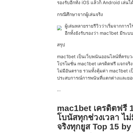
รองรับอีกทั้ง iOS แล้วก็ Android เล่นได้
กรณีศึกษาจากผู้เล่นจริง
ผู้เล่นหลายรายรีวิวว่าเริ่มจากกา
อีกทั้งยังรับรองว่า mac1bet มีระบ
สรุป
mac1bet เป็นเว็บพนันออนไลน์ที่ครบว
โปรโมชั่น mac1bet เครดิตฟรี แจกจริง
ไม่มีอันตราย รวมทั้งคุ้มค่า mac1bet เป็น
ประสบการณ์การพนันที่แตกต่างและยอด
…
mac1bet เครดิตฟรี 
โบนัสทุกช่วงเวลา ไม่
จริงทุกยูส Top 15 b