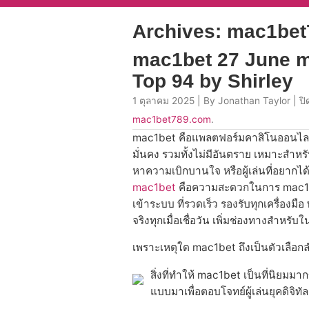
Archives: mac1be
mac1bet 27 June ma
Top 94 by Shirley
1 ตุลาคม 2025 | By Jonathan Taylor |
ป
mac1bet789.com
.
mac1bet คือแพลตฟอร์มคาสิโนออนไลน์
มั่นคง รวมทั้งไม่มีอันตราย เหมาะสำหรับ
หาความเบิกบานใจ หรือผู้เล่นที่อยากไ
mac1bet
คือความสะดวกในการ mac1bet
เข้าระบบ ที่รวดเร็ว รองรับทุกเครื่องมื
จริงทุกเมื่อเชื่อวัน เพิ่มช่องทางสำหรับใ
เพราะเหตุใด mac1bet ถึงเป็นตัวเลือกลำ
สิ่งที่ทำให้ mac1bet เป็นที่นิยมมา
แบบมาเพื่อตอบโจทย์ผู้เล่นยุคดิจิทัล