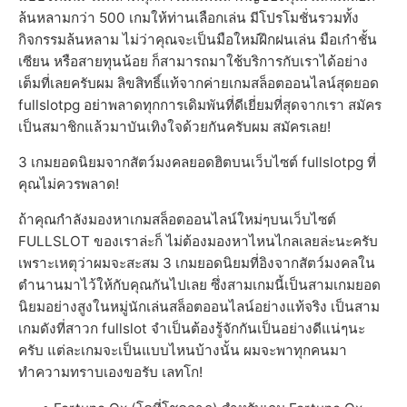
ล้นหลามกว่า 500 เกมให้ท่านเลือกเล่น มีโปรโมชั่นรวมทั้ง
กิจกรรมล้นหลาม ไม่ว่าคุณจะเป็นมือใหม่ฝึกฝนเล่น มือเก๋าชั้น
เซียน หรือสายทุนน้อย ก็สามารถมาใช้บริการกับเราได้อย่าง
เต็มที่เลยครับผม ลิขสิทธิ์แท้จากค่ายเกมสล็อตออนไลน์สุดยอด
fullslotpg อย่าพลาดทุกการเดิมพันที่ดีเยี่ยมที่สุดจากเรา สมัคร
เป็นสมาชิกแล้วมาบันเทิงใจด้วยกันครับผม สมัครเลย!
3 เกมยอดนิยมจากสัตว์มงคลยอดฮิตบนเว็บไซต์ fullslotpg ที่
คุณไม่ควรพลาด!
ถ้าคุณกำลังมองหาเกมสล็อตออนไลน์ใหม่ๆบนเว็บไซต์
FULLSLOT ของเราล่ะก็ ไม่ต้องมองหาไหนไกลเลยล่ะนะครับ
เพราะเหตุว่าผมจะสะสม 3 เกมยอดนิยมที่อิงจากสัตว์มงคลใน
ตำนานมาไว้ให้กับคุณกันไปเลย ซึ่งสามเกมนี้เป็นสามเกมยอด
นิยมอย่างสูงในหมู่นักเล่นสล็อตออนไลน์อย่างแท้จริง เป็นสาม
เกมดังที่สาวก fullslot จำเป็นต้องรู้จักกันเป็นอย่างดีแน่ๆนะ
ครับ แต่ละเกมจะเป็นแบบไหนบ้างนั้น ผมจะพาทุกคนมา
ทำความทราบเองขอรับ เลทโก!