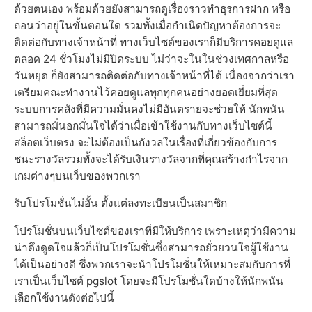
ด้วยตนเอง พร้อมด้วยยังสามารถดูเรื่องราวทำธุรการฝาก หรือ
ถอนว่าอยู่ในขั้นตอนใด รวมทั้งเมื่อกำเนิดปัญหาต้องการจะ
ติดต่อกับทางเจ้าหน้าที่ ทางเว็บไซต์ของเราก็มีบริการคอยดูแล
ตลอด 24 ชั่วโมงไม่มีปิดระบบ ไม่ว่าจะในในช่วงเทศกาลหรือ
วันหยุด ก็ยังสามารถติดต่อกับทางเจ้าหน้าที่ได้ เนื่องจากว่าเรา
เตรียมคณะทำงานไว้คอยดูแลทุกทุกคนอย่างยอดเยี่ยมที่สุด
ระบบการคลังที่มีความมั่นคงไม่มีอันตรายจะช่วยให้ นักพนัน
สามารถมั่นอกมั่นใจได้ว่าเมื่อเข้าใช้งานกับทางเว็บไซต์นี้
สล็อตเว็บตรง จะไม่ต้องเป็นกังวลในเรื่องที่เกี่ยวข้องกับการ
ชนะรางวัลรวมทั้งจะได้รับเงินรางวัลจากที่คุณสร้างกำไรจาก
เกมต่างๆบนเว็บของพวกเรา
รับโปรโมชั่นไม่อั้น ตั้งแต่ลงทะเบียนเป็นสมาชิก
โปรโมชั่นบนเว็บไซต์ของเราที่มีให้บริการ เพราะเหตุว่ามีความ
น่าดึงดูดใจแล้วก็เป็นโปรโมชั่นซึ่งสามารถยั่วยวนใจผู้ใช้งาน
ได้เป็นอย่างดี ซึ่งพวกเราจะนำโปรโมชั่นให้เหมาะสมกับการที่
เราเป็นเว็บไซต์ pgslot โดยจะมีโปรโมชั่นใดบ้างให้นักพนัน
เลือกใช้งานดังต่อไปนี้