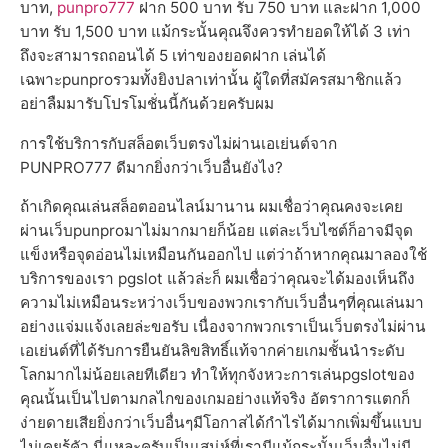
บาท,
punpro777
ฝาก 500 บาท รับ 750 บาท และฝาก 1,000
บาท รับ 1,500 บาท แม้กระนั้นคุณจึงควรทำยอดให้ได้ 3 เท่า
ถึงจะสามารถถอนได้ 5 เท่าของยอดฝาก เล่นได้
เฉพาะpunproรวมทั้งยิงปลาเท่านั้น ผู้ใดที่สมัครสมาชิกแล้ว
อย่าลืมมารับโปรโมชั่นนี้กันด้วยครับผม
การใช้บริการกับสล็อตเว็บตรงไม่ผ่านเอเย่นต์จาก
PUNPRO777 ดีมากยิ่งกว่าเว็บอื่นยังไง?
ถ้าเกิดคุณเล่นสล็อตออนไลน์มานาน ผมเชื่อว่าคุณคงจะเคย
ผ่านเว็บpunproมาไม่มากมายก็น้อย แต่ละเว็บไซต์ก็อาจมีจุด
แข็งหรือจุดอ่อนไม่เหมือนกันออกไป แต่ว่าถ้าหากคุณมาลองใช้
บริการของเรา pgslot แล้วล่ะก็ ผมเชื่อว่าคุณจะได้มองเห็นถึง
ความไม่เหมือนระหว่างเว็บของพวกเรากับเว็บอื่นๆที่คุณเล่นมา
อย่างแจ่มแจ้งเลยล่ะขอรับ เนื่องจากพวกเราเป็นเว็บตรงไม่ผ่าน
เอเย่นต์ที่ได้รับการยืนยันลิขสิทธิ์แท้จากค่ายเกมชั้นนำระดับ
โลกมากไม่น้อยเลยทีเดียว ทำให้ทุกจังหวะการเล่นpgslotของ
คุณนั้นเป็นไปตามกลไกของเกมอย่างแท้จริง อัตราการแตกก็
ง่ายดายเสียยิ่งกว่าเว็บอื่นๆมีโอกาสได้กำไรได้มากเพิ่มขึ้นแบบ
ไม่เคยรู้คัว นี่แหละครับเป็นเสน่ห์ที่เรามีแม้กระนั้นเว็บอื่นไม่มี