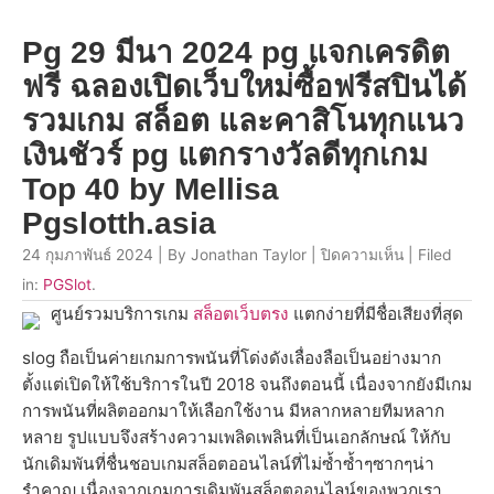
Pg 29 มีนา 2024 pg แจกเครดิต
ฟรี ฉลองเปิดเว็บใหม่ซื้อฟรีสปินได้
รวมเกม สล็อต และคาสิโนทุกแนว
เงินชัวร์ pg แตกรางวัลดีทุกเกม
Top 40 by Mellisa
Pgslotth.asia
24 กุมภาพันธ์ 2024 | By Jonathan Taylor |
ปิดความเห็น
| Filed
in:
PGSlot
.
ศูนย์รวมบริการเกม
สล็อตเว็บตรง
แตกง่ายที่มีชื่อเสียงที่สุด
slog ถือเป็นค่ายเกมการพนันที่โด่งดังเลื่องลือเป็นอย่างมาก
ตั้งแต่เปิดให้ใช้บริการในปี 2018 จนถึงตอนนี้ เนื่องจากยังมีเกม
การพนันที่ผลิตออกมาให้เลือกใช้งาน มีหลากหลายทีมหลาก
หลาย รูปแบบจึงสร้างความเพลิดเพลินที่เป็นเอกลักษณ์ ให้กับ
นักเดิมพันที่ชื่นชอบเกมสล็อตออนไลน์ที่ไม่ซ้ำซ้ำๆซากๆน่า
รำคาญ เนื่องจากเกมการเดิมพันสล็อตออนไลน์ของพวกเรา