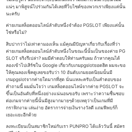
แน่ๆ มาพิสูจน์ไปร่วมกันได้เลยที่ว็บไซต์ของพวกเราเพียงแค่นั้น
นะครับ
ค่ายเกมสล็อตออนไลน์ลำดับหนึ่งจำต้อง PGSLOT เพียงแค่นั้น
ใช่หรือไม่?
สิบปากว่าไม่เท่าตามองเห็น แม้คุณมีปัญหาเกี่ยวกับเรื่องที่ว่า
ค่ายเกมสล็อตออนไลน์ลำดับหนึ่งในขณะนี้นั้นเป็นของค่าย PG
SLOT จริงรึเปล่า? ผมมีคำตอบให้ท่านครับผม ถ้าหากคุณได้
ลองเข้าไปเสิร์ชใน Google เกี่ยวกับเกมpgslotยอดฮิต ผมจะขอ
ให้คุณลองเช็คดูเลยขอรับว่า 10 อันดับเกมยอดนิยมนั้นมี
เกมpgslotจากค่ายใดมากที่สุด นั่นแหละครับเป็นคำตอบของ
คำถามนี้ ผมมั่นใจว่า เกมสล็อตออนไลน์จากค่าย PGSLOT จะ
ขึ้นเป็นอันดับที่หนึ่งอย่างแน่นอนขอรับ เพราะว่าความชื่นชอบ
ต่อเกมจากค่ายนี้นั้นมีสูงมากมายๆด้วยเหตุว่าเป็นเกมที่มี
กราฟิกงาม เล่นง่าย อัตราการจ่ายเงินรางวัลดี แถมฟีพบร์ก็
เยอะแยะอีกด้วย
ลงทะเบียนเป็นสมาชิกใหม่กับเรา PUNPRO ได้แล้ววันนี้ สมัคร