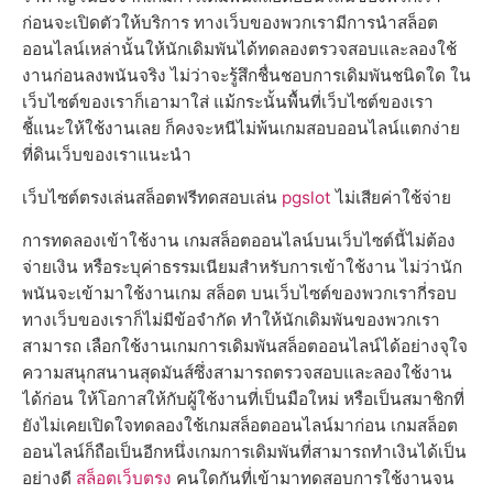
ก่อนจะเปิดตัวให้บริการ ทางเว็บของพวกเรามีการนำสล็อต
ออนไลน์เหล่านั้นให้นักเดิมพันได้ทดลองตรวจสอบและลองใช้
งานก่อนลงพนันจริง ไม่ว่าจะรู้สึกชื่นชอบการเดิมพันชนิดใด ใน
เว็บไซต์ของเราก็เอามาใส่ แม้กระนั้นพื้นที่เว็บไซต์ของเรา
ชี้แนะให้ใช้งานเลย ก็คงจะหนีไม่พ้นเกมสอบออนไลน์แตกง่าย
ที่ดินเว็บของเราแนะนำ
เว็บไซต์ตรงเล่นสล็อตฟรีทดสอบเล่น
pgslot
ไม่เสียค่าใช้จ่าย
การทดลองเข้าใช้งาน เกมสล็อตออนไลน์บนเว็บไซต์นี้ไม่ต้อง
จ่ายเงิน หรือระบุค่าธรรมเนียมสำหรับการเข้าใช้งาน ไม่ว่านัก
พนันจะเข้ามาใช้งานเกม สล็อต บนเว็บไซต์ของพวกเรากี่รอบ
ทางเว็บของเราก็ไม่มีข้อจำกัด ทำให้นักเดิมพันของพวกเรา
สามารถ เลือกใช้งานเกมการเดิมพันสล็อตออนไลน์ได้อย่างจุใจ
ความสนุกสนานสุดมันส์ซึ่งสามารถตรวจสอบและลองใช้งาน
ได้ก่อน ให้โอกาสให้กับผู้ใช้งานที่เป็นมือใหม่ หรือเป็นสมาชิกที่
ยังไม่เคยเปิดใจทดลองใช้เกมสล็อตออนไลน์มาก่อน เกมสล็อต
ออนไลน์ก็ถือเป็นอีกหนึ่งเกมการเดิมพันที่สามารถทำเงินได้เป็น
อย่างดี
สล็อตเว็บตรง
คนใดกันที่เข้ามาทดสอบการใช้งานจน