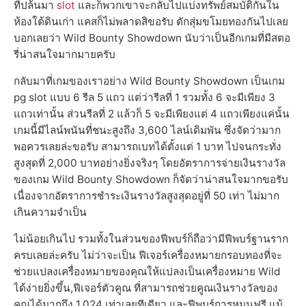
ที่ปล้นมา
slot
และก็พวกเขาจะกลับไปแบ่งทรัพย์สมบัติกันใน
ห้องใต้ดินเก่า แคสก็ไม่พลาดสิขอรับ ดักสุ่มขโมยทองกันไปเลย
บอกเลยว่า Wild Bounty Showdown นับว่าเป็นอีกเกมที่มีสตอ
รี่น่าสนใจมากมายครับ
กลับมาที่เกมของเราอย่าง Wild Bounty Showdown เป็นเกม
pg slot แบบ 6 รีล 5 แถว แต่ว่ารีลที่ 1 รวมทั้ง 6 จะมีเพียง 3
แถวเท่านั้น ส่วนรีลที่ 2 แล้วก็ 5 จะมีเพียงแต่ 4 แถวเพียงแค่นั้น
เกมนี้มีไลน์พนันที่ชนะสูงถึง 3,600 ไลน์เดิมพัน ซึ่งจัดว่ามาก
พอควรเลยล่ะขอรับ สามารถเบทได้ตั้งแต่ 1 บาท ไปจนกระทั่ง
สูงสุดที่ 2,000 บาทอย่างยิ่งจริงๆ โดยอัตราการจ่ายเงินรางวัล
ของเกม Wild Bounty Showdown ก็จัดว่าน่าสนใจมากขอรับ
เนื่องจากอัตราการชำระเงินรางวัลสูงสุดอยู่ที่ 50 เท่า ไม่มาก
เกินความจำเป็น
ไม่น้อยเกินไป รวมทั้งในส่วนของฟีพบร์ก็ถือว่ามีฟีพบร์ฐานราก
ครบเลยล่ะครับ ไม่ว่าจะเป็น ฟีเจอร์เครื่องหมายกรอบทองที่จะ
ช่วยแปลงเครื่องหมายของคุณให้แปลงเป็นเครื่องหมาย Wild
ได้ง่ายยิ่งขึ้น,ฟีเจอร์ตัวคูณ ที่สามารถช่วยคูณเงินรางวัลของ
คุณได้มากถึง 1,024 เท่าเลยทีเดียว และฟีพบร์การหมุนฟรี แม้