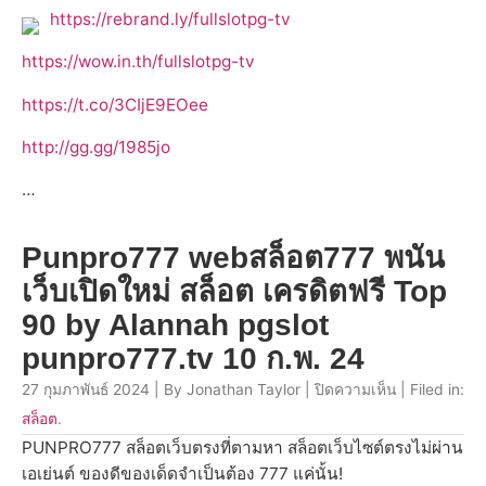
https://rebrand.ly/fullslotpg-tv
https://wow.in.th/fullslotpg-tv
https://t.co/3CIjE9EOee
http://gg.gg/1985jo
…
Punpro777 webสล็อต777 พนัน
เว็บเปิดใหม่ สล็อต เครดิตฟรี Top
90 by Alannah pgslot
punpro777.tv 10 ก.พ. 24
27 กุมภาพันธ์ 2024 | By Jonathan Taylor |
ปิดความเห็น
| Filed in:
สล็อต
.
PUNPRO777 สล็อตเว็บตรงที่ตามหา สล็อตเว็บไซต์ตรงไม่ผ่าน
เอเย่นต์ ของดีของเด็ดจำเป็นต้อง 777 แค่นั้น!