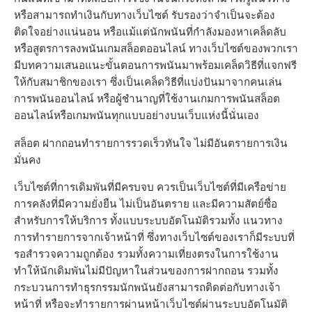
หรือสามารถทำเงินกับทางเว็บไซต์ รับรองว่าจำเป็นจะต้อง
ติดใจอย่างแน่นอน หรือแม้แต่นักพนันที่กำลังมองหาเคล็ดลับ
หรือสูตรการลงพนันเกมสล็อตออนไลน์ ทางเว็บไซต์ของพวกเรา
มีบทความเสนอแนะขั้นตอนการพนันมาพร้อมเคล็ดวิธีที่แจกฟรี
ให้กับสมาชิกของเรา ซึ่งเป็นเคล็ดวิธีที่แบ่งปันมาจากคนเล่น
การพนันออนไลน์ หรือผู้ชำนาญที่ใช้งานเกมการพนันสล็อต
ออนไลน์หรือเกมพนันทุกแบบอย่างบนเว็บแห่งนี้นั่นเอง
สล็อต ฝากถอนทำรายการรวดเร็วทันใจ ไม่มีอันตรายการเงิน
มั่นคง
เว็บไซต์ที่การเดิมพันที่มีครบจบ ควรเป็นเว็บไซต์ที่มีเครือข่าย
การคลังที่มีความยั่งยืน ไม่เป็นอันตราย และมีความสัตย์ซื่อ
สำหรับการให้บริการ ทั้งแบบระบบอัตโนมัติรวมทั้ง แนวทาง
การทำรายการจากเจ้าหน้าที่ ซึ่งทางเว็บไซต์ของเราก็มีระบบที่
รอสำรวจความถูกต้อง รวมทั้งความเที่ยงตรงในการใช้งาน
ทำให้นักเดิมพันไม่มีปัญหาในส่วนของการฝากถอน รวมทั้ง
กระบวนการทำธุรกรรมนักพนันยังสามารถติดต่อกับทางเจ้า
หน้าที่ หรือจะทำรายการผ่านหน้าเว็บไซต์ผ่านระบบอัตโนมัติ