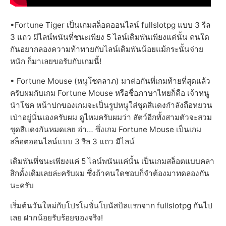
•Fortune Tiger เป็นเกมสล็อตออนไลน์ fullslotpg แบบ 3 รีล
3 แถว มีไลน์พนันที่ชนะเพียง 5 ไลน์เดิมพันเพียงแค่นั้น คนใด
กันอยากลองความท้าทายกับไลน์เดิมพันน้อยแม้กระนั้นจ่าย
หนัก ก็มาเลยขอรับกับเกมนี้!
• Fortune Mouse (หนูโชคลาภ) มาต่อกันที่เกมท้ายที่สุดแล้ว
ครับผมกับเกม Fortune Mouse หรือชื่อภาษาไทยก็คือ เจ้าหนู
นำโชค หน้าปกของเกมจะเป็นรูปหนูใส่ชุดสีแดงกำลังถือหยวน
เป่าอยู่นั่นเองครับผม ดูไหมครับผมว่า สัตว์อีกทั้งสามตัวจะสวม
ชุดสีแดงกันหมดเลย ฮ่า… ซึ่งเกม Fortune Mouse เป็นเกม
สล็อตออนไลน์แบบ 3 รีล 3 แถว มีไลน์
เดิมพันที่ชนะเพียงแค่ 5 ไลน์พนันแค่นั้น เป็นเกมสล็อตแบบคลา
สิกดั้งเดิมเลยล่ะครับผม ซึ่งถ้าคนใดชอบก็จำต้องมาทดลองกัน
นะครับ
เริ่มต้นวันใหม่กับโปรโมชั่นโบนัสบิลแรกจาก fullslotpg กันไป
เลย ฝากน้อยรับร้อยของจริง!