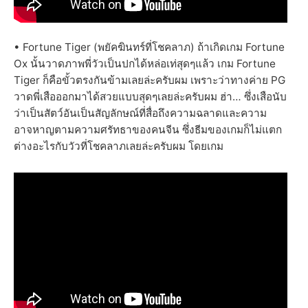
• Fortune Tiger (พยัคฆินทร์ที่โชคลาภ) ถ้าเกิดเกม Fortune
Ox นั้นวาดภาพพี่วัวเป็นปกได้หล่อเท่สุดๆแล้ว เกม Fortune
Tiger ก็คือขั้วตรงกันข้ามเลยล่ะครับผม เพราะว่าทางค่าย PG
วาดพี่เสือออกมาได้สวยแบบสุดๆเลยล่ะครับผม ฮ่า… ซึ่งเสือนับ
ว่าเป็นสัตว์อันเป็นสัญลักษณ์ที่สื่อถึงความฉลาดและความ
อาจหาญตามความศรัทธาของคนจีน ซึ่งธีมของเกมก็ไม่แตก
ต่างอะไรกับวัวที่โชคลาภเลยล่ะครับผม โดยเกม