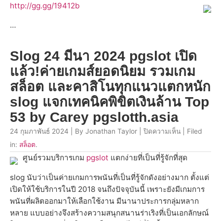
http://gg.gg/19412b
…
Slog 24 มีนา 2024 pgslot เปิด
แล้ว!ค่ายเกมส์ยอดนิยม รวมเกม
สล็อต และคาสิโนทุกแนวแตกหนัก
slog แจกเทคนิคพิขิตเงินล้าน Top
53 by Carey pgslotth.asia
24 กุมภาพันธ์ 2024 | By Jonathan Taylor |
ปิดความเห็น
| Filed
in:
สล็อต
.
ศูนย์รวมบริการเกม
pgslot
แตกง่ายที่เป็นที่รู้จักที่สุด
slog นับว่าเป็นค่ายเกมการพนันที่เป็นที่รู้จักดังอย่างมาก ตั้งแต่
เปิดให้ใช้บริการในปี 2018 จนถึงปัจจุบันนี้ เพราะยังมีเกมการ
พนันที่ผลิตออกมาให้เลือกใช้งาน มีนานาประการกลุ่มหลาก
หลาย แบบอย่างจึงสร้างความสนุกสนานร่าเริงที่เป็นเอกลักษณ์