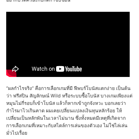
“ผลกำไรจริง” คือการเลือกเกมที่มี ฟีพบร์โบนัสแตกง่าย เป็นต้น
ว่า ฟรีสปิน สัญลักษณ์ Wild หรือระบบซื้อโบนัส บางเกมเพียงแต่
หมุนไม่กี่รอบก็เข้าโบนัส แล้วก็หากเข้าถูกจังหวะ บอกเลยว่า
กำไรมาไวเกินคาด ผมเคยเปลี่ยนแปลงเงินทุนหลักร้อย ให้
เปลี่ยนเป็นหลักพันในเวลาไม่นาน ซึ่งทั้งหมดมีเหตุที่เกิดจาก
การเลือกเกมที่เหมาะกับสไตล์การเล่นของตัวเอง ไม่ใช่ไล่เล่น
มั่วไปเรื่อย