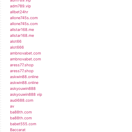
adm789.vip
adm789.vip
allbet24hr
allone745s.com
allone745s.com
allstar168.me
allstar168.me
alot66
alot666
ambnovabet.com
ambnovabet.com
aress77.shop
aress77.shop
askwin88.online
askwin88.online
askyouwin888
askyouwin888 vip
audi688.com
av
ba88th.com
ba88th.com
babet555.com
Baccarat