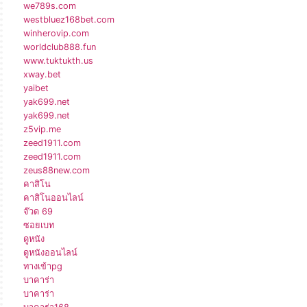
we789s.com
westbluez168bet.com
winherovip.com
worldclub888.fun
www.tuktukth.us
xway.bet
yaibet
yak699.net
yak699.net
z5vip.me
zeed1911.com
zeed1911.com
zeus88new.com
คาสิโน
คาสิโนออนไลน์
จ๊วด 69
ซอยเบท
ดูหนัง
ดูหนังออนไลน์
ทางเข้าpg
บาคาร่า
บาคาร่า