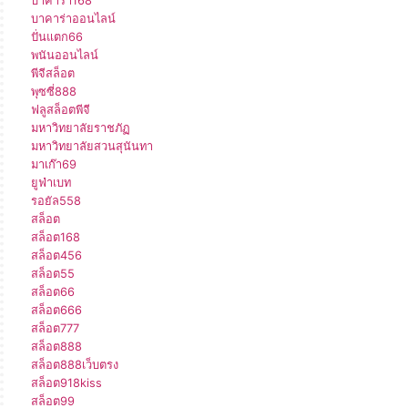
บาคาร่า168
บาคาร่าออนไลน์
ปั่นแตก66
พนันออนไลน์
พีจีสล็อต
พุซซี่888
ฟลูสล็อตพีจี
มหาวิทยาลัยราชภัฏ
มหาวิทยาลัยสวนสุนันทา
มาเก๊า69
ยูฟ่าเบท
รอยัล558
สล็อต
สล็อต168
สล็อต456
สล็อต55
สล็อต66
สล็อต666
สล็อต777
สล็อต888
สล็อต888เว็บตรง
สล็อต918kiss
สล็อต99