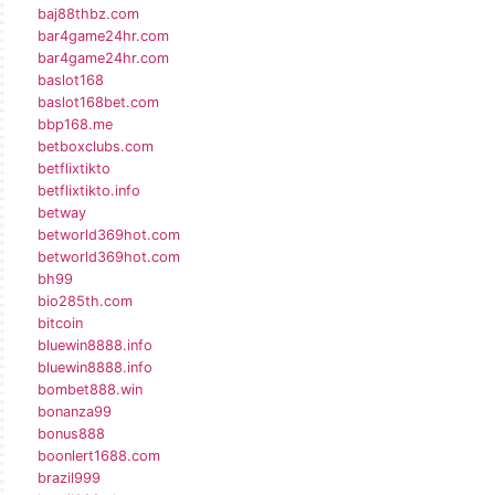
baj88thbz.com
bar4game24hr.com
bar4game24hr.com
baslot168
baslot168bet.com
bbp168.me
betboxclubs.com
betflixtikto
betflixtikto.info
betway
betworld369hot.com
betworld369hot.com
bh99
bio285th.com
bitcoin
bluewin8888.info
bluewin8888.info
bombet888.win
bonanza99
bonus888
boonlert1688.com
brazil999