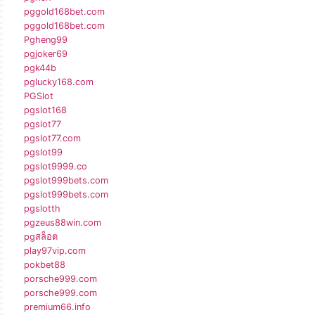
pggold168bet.com
pggold168bet.com
Pgheng99
pgjoker69
pgk44b
pglucky168.com
PGSlot
pgslot168
pgslot77
pgslot77.com
pgslot99
pgslot9999.co
pgslot999bets.com
pgslot999bets.com
pgslotth
pgzeus88win.com
pgสล็อต
play97vip.com
pokbet88
porsche999.com
porsche999.com
premium66.info