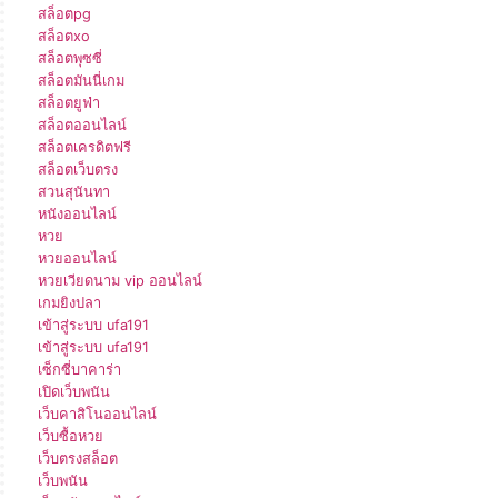
สล็อตpg
สล็อตxo
สล็อตพุซซี่
สล็อตมันนี่เกม
สล็อตยูฟ่า
สล็อตออนไลน์
สล็อตเครดิตฟรี
สล็อตเว็บตรง
สวนสุนันทา
หนังออนไลน์
หวย
หวยออนไลน์
หวยเวียดนาม vip ออนไลน์
เกมยิงปลา
เข้าสู่ระบบ ufa191
เข้าสู่ระบบ ufa191
เซ็กซี่บาคาร่า
เปิดเว็บพนัน
เว็บคาสิโนออนไลน์
เว็บซื้อหวย
เว็บตรงสล็อต
เว็บพนัน