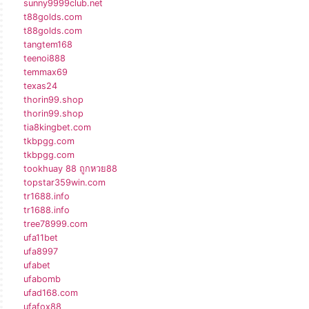
sunny9999club.net
t88golds.com
t88golds.com
tangtem168
teenoi888
temmax69
texas24
thorin99.shop
thorin99.shop
tia8kingbet.com
tkbpgg.com
tkbpgg.com
tookhuay 88 ถูกหวย88
topstar359win.com
tr1688.info
tr1688.info
tree78999.com
ufa11bet
ufa8997
ufabet
ufabomb
ufad168.com
ufafox88