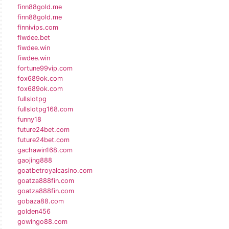
finn88gold.me
finn88gold.me
finnivips.com
fiwdee.bet
fiwdee.win
fiwdee.win
fortune99vip.com
fox689ok.com
fox689ok.com
fullslotpg
fullslotpg168.com
funny18
future24bet.com
future24bet.com
gachawin168.com
gaojing888
goatbetroyalcasino.com
goatza888fin.com
goatza888fin.com
gobaza88.com
golden456
gowingo88.com