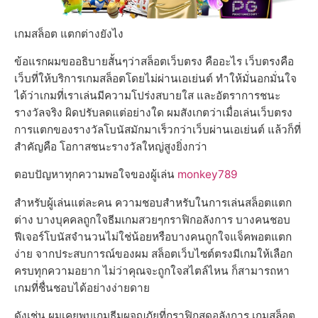
เกมสล็อต แตกต่างยังไง
ข้อแรกผมขออธิบายสั้นๆว่าสล็อตเว็บตรง คืออะไร เว็บตรงคือ
เว็บที่ให้บริการเกมสล็อตโดยไม่ผ่านเอเย่นต์ ทำให้มั่นอกมั่นใจ
ได้ว่าเกมที่เราเล่นมีความโปร่งสบายใส และอัตราการชนะ
รางวัลจริง ผิดปรับลดแต่อย่างใด ผมสังเกตว่าเมื่อเล่นเว็บตรง
การแตกของรางวัลโบนัสมักมาเร็วกว่าเว็บผ่านเอเย่นต์ แล้วก็ที่
สำคัญคือ โอกาสชนะรางวัลใหญ่สูงยิ่งกว่า
ตอบปัญหาทุกความพอใจของผู้เล่น
monkey789
สำหรับผู้เล่นแต่ละคน ความชอบสำหรับในการเล่นสล็อตแตก
ต่าง บางบุคคลถูกใจธีมเกมสวยๆกราฟิกอลังการ บางคนชอบ
ฟีเจอร์โบนัสจำนวนไม่ใช่น้อยหรือบางคนถูกใจแจ็คพอตแตก
ง่าย จากประสบการณ์ของผม สล็อตเว็บไซต์ตรงมีเกมให้เลือก
ครบทุกความอยาก ไม่ว่าคุณจะถูกใจสไตล์ไหน ก็สามารถหา
เกมที่ชื่นชอบได้อย่างง่ายดาย
ดังเช่น ผมเคยพบเกมธีมผจญภัยที่กราฟิกสุดอลังการ เกมสล็อต