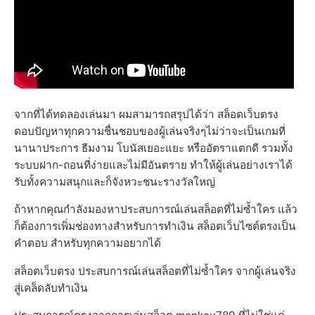
จากที่ได้ทดลองเล่นมา ผมสามารถสรุปได้ว่า สล็อตเว็บตรง
ตอบปัญหาทุกความชื่นชอบของผู้เล่นจริงๆไม่ว่าจะเป็นเกมที่
นานาประการ ธีมงาม โบนัสเยอะแยะ หรืออัตราแตกดี รวมทั้ง
ระบบฝาก-ถอนที่ง่ายและไม่มีอันตราย ทำให้ผู้เล่นอย่างเราได้
รับทั้งความสนุกและก็จังหวะชนะรางวัลใหญ่
ถ้าหากคุณกำลังมองหาประสบการณ์เล่นสล็อตที่ไม่ซ้ำใคร แล้ว
ก็ต้องการเพิ่มช่องทางสำหรับการทำเงิน สล็อตเว็บไซต์ตรงเป็น
คำตอบ สำหรับทุกความอยากได้
สล็อตเว็บตรง ประสบการณ์เล่นสล็อตที่ไม่ซ้ำใคร จากผู้เล่นจริง
สู่เคล็ดลับทำเงิน