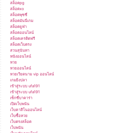
สล็อตpg
สล็อตxo
สล็อตพุซซี่
สล็อตมันนี่เกม
สล็อตยูฟ่า
สล็อตออนไลน์
สล็อตเครดิตฟรี
สล็อตเว็บตรง
สวนสุนันทา
หนังออนไลน์
หวย
หวยออนไลน์
หวยเวียดนาม vip ออนไลน์
เกมยิงปลา
เข้าสู่ระบบ ufa191
เข้าสู่ระบบ ufa191
เซ็กซี่บาคาร่า
เปิดเว็บพนัน
เว็บคาสิโนออนไลน์
เว็บซื้อหวย
เว็บตรงสล็อต
เว็บพนัน