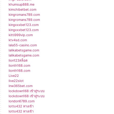
khumsup888.me
kimchibetbet.com
kingromans789.com
kingromans789.com
kingxxxbet123.com
kingxxxbet123.com
kitti999vip.com
ktv4sd.com
lala55-casino.com
lalikabetsgame.com
lalikabetsgame.com
lion123สล็อต
lionth168.com
lionth168.com
Live22
live22slot
lnw365bet.com
lockdown168 เข้าสู่ระบบ
lockdown168 เข้าสู่ระบบ
london6789.com
lotto432 ทางเข้า
lotto432 ทางเข้า