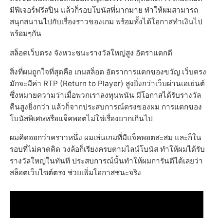
มีฟีเจอร์ฟรีสปิน แล้วก็รอบโบนัสที่มากมาย ทำให้ผมสามารถ
สนุกสนานไปกับเรื่องราวของเกม พร้อมทั้งได้โอกาสทำเงินไป
พร้อมๆกัน
สล็อตเว็บตรง จังหวะชนะรางวัลใหญ่สูง อัตราแตกดี
สิ่งที่ผมถูกใจที่สุดคือ เกมสล็อต อัตราการแตกของขวัญ เว็บตรง
มักจะมีค่า RTP (Return to Player) สูงยิ่งกว่าเว็บผ่านเอเย่นต์
ซึ่งหมายความว่าเมื่อพวกเราลงทุนพนัน มีโอกาสได้รับรางวัล
คืนสูงยิ่งกว่า แล้วก็จากประสบการณ์ตรงของผม การแตกของ
โบนัสพิเศษหรือแจ็คพอตไม่ใช่เรื่องยากเกินไป
ผมคิดออกว่าคราวหนึ่ง ผมเล่นเกมที่มีแจ็คพอตสะสม และก็ใน
รอบที่ไม่คาดคิด วงล้อก็เรียงครบตามไลน์โบนัส ทำให้ผมได้รับ
รางวัลใหญ่ในทันที ประสบการณ์นั้นทำให้ผมการันตีได้เลยว่า
สล็อตเว็บไซต์ตรง ช่วยเพิ่มโอกาสชนะจริง