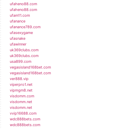
ufaheno88.com
ufaheno88.com
ufam11.com
ufanance
ufanance789.com
ufasexygame
ufasnake
ufawinner
uk369clubs.com
uk369clubs.com
usa899.com
vegasisland168bet.com
vegasisland168bet.com
ver888.vip
viperpro1.net
vipmgm8.net
visdomm.com
visdomm.net
visdomm.net
vvip16688.com
wdc888bets.com
wdc888bets.com