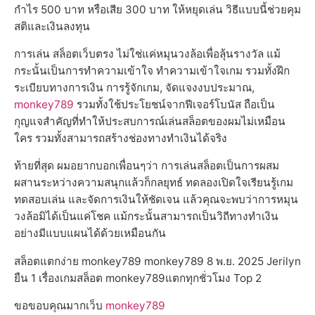
กำไร 500 บาท หรือเสีย 300 บาท ให้หยุดเล่น วิธีแบบนี้ช่วยคุม
สติและเงินลงทุน
การเล่น สล็อตเว็บตรง ไม่ใช่แค่หมุนวงล้อเพื่อลุ้นรางวัล แม้
กระนั้นเป็นการทำความเข้าใจ ทำความเข้าใจเกม รวมทั้งฝึก
ระเบียบทางการเงิน การรู้จักเกม, จัดแจงงบประมาณ,
monkey789
รวมทั้งใช้ประโยชน์จากฟีเจอร์โบนัส ถือเป็น
กุญแจสำคัญที่ทำให้ประสบการณ์เล่นสล็อตของผมไม่เหมือน
ใคร รวมทั้งสามารถสร้างช่องทางทำเงินได้จริง
ท้ายที่สุด ผมอยากบอกเพื่อนๆว่า การเล่นสล็อตเป็นการผสม
ผสานระหว่างความสนุกแล้วก็กลยุทธ์ ทดลองเปิดใจเรียนรู้เกม
ทดสอบเล่น และจัดการเงินให้ชัดเจน แล้วคุณจะพบว่าการหมุน
วงล้อมิได้เป็นแค่โชค แม้กระนั้นสามารถเป็นวิถีทางทำเงิน
อย่างมีแบบแผนได้ด้วยเหมือนกัน
สล็อตแตกง่าย monkey789 monkey789 8 พ.ย. 2025 Jerilyn
ยืน 1 เรื่องเกมสล็อต monkey789แตกทุกชั่วโมง Top 2
ขอขอบคุณมากเว็บ
monkey789