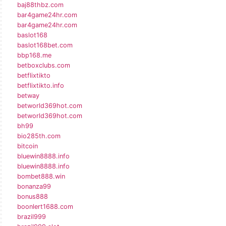
baj88thbz.com
bar4game24hr.com
bar4game24hr.com
baslot168
baslot168bet.com
bbp168.me
betboxclubs.com
betflixtikto
betflixtikto.info
betway
betworld369hot.com
betworld369hot.com
bh99
bio285th.com
bitcoin
bluewin8888.info
bluewin8888.info
bombet888.win
bonanza99
bonus888
boonlert1688.com
brazil999