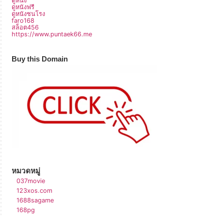
ดูหนัง
ดูหนังฟรี
ดูหนังชนโรง
faro168
สล็อต456
https://www.puntaek66.me
Buy this Domain
หมวดหมู่
037movie
123xos.com
1688sagame
168pg