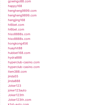
gowingo88.com
happy168
hengheng9899.com
hengheng9899.com
hengjing168
hi6bet.com
hi6bet.com
hiso8888s.com
hiso8888s.com
hongkong456
huayhit88
hubbet168.com
hydra888
hyperclub-casino.com
hyperclub-casino.com
item388.com
jinda55
jinda888
Joker123
joker123auto
Joker123th
Joker123th.com
k1gt-auto.com