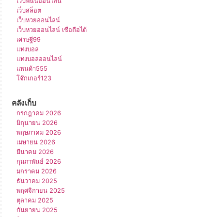
เว็บพนันออนไลน์
เว็บสล็อต
เว็บหวยออนไลน์
เว็บหวยออนไลน์ เชื่อถือได้
เศรษฐี99
แทงบอล
แทงบอลออนไลน์
แพนด้า555
โจ๊กเกอร์123
คลังเก็บ
กรกฎาคม 2026
มิถุนายน 2026
พฤษภาคม 2026
เมษายน 2026
มีนาคม 2026
กุมภาพันธ์ 2026
มกราคม 2026
ธันวาคม 2025
พฤศจิกายน 2025
ตุลาคม 2025
กันยายน 2025