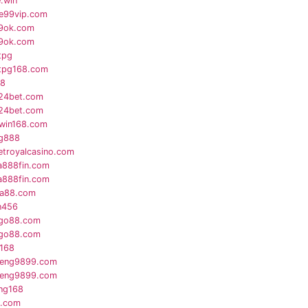
.win
ne99vip.com
9ok.com
9ok.com
otpg
otpg168.com
18
e24bet.com
e24bet.com
win168.com
ng888
etroyalcasino.com
a888fin.com
a888fin.com
a88.com
n456
go88.com
go88.com
168
eng9899.com
eng9899.com
ing168
t.com