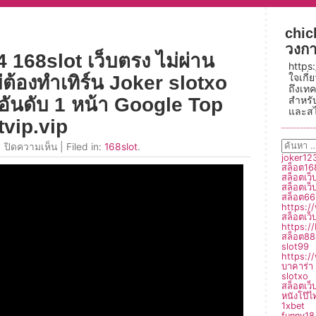
chich
วงกา
168slot เว็บตรง ไม่ผ่าน
https
ใจเกี่
่ต้องทำเทิร์น Joker slotxo
ถึงเทค
อันดับ 1 หน้า Google Top
สำหรั
และสไ
tvip.vip
|
ปิดความเห็น
| Filed in:
168slot
.
joker12
สล็อต16
สล็อตเว็
สล็อตเว็
สล็อต66
https:/
สล็อตเว็
https:/
สล็อต88
slot99
https:/
บาคาร่า
slotxo
สล็อตเว็
หนังโป๊ไ
1xbet
funny18