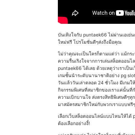
บันเทิงใจกับ puntaek66 ไม่ผ่านเอเย่
ใหม่ฟรี โปรโมชั่นดีๆส่งถึงมือคุณ
ไม่ว่าคุณจะเป็นใครก็ตามแต่ว่า แม้ก
ความรื่นเริงใจจากการเล่นสล็อตออนไลน
puntaek66 ได้เลย ด้วยเหตุว่าเราเป็นเว็
เกมชั้นนำระดับนานาชาติอย่าง pg slot
วันแล้ววันเล่าตลอด 24 ชั่วโมง มีเกมใ
กิจกรรมพิเศษที่สมาชิกของเราแค่นั้นที่ก
ความเบิกบานใจ ส่งตรงสิทธิพิเศษดีๆทุกว
มาสมัครสมาชิกใหม่กับพวกเราแบบฟรีๆ
เลือกเว็บสล็อตออนไลน์แบบไหนให้ได้ punt
ต้องเลือกอย่างงี้!