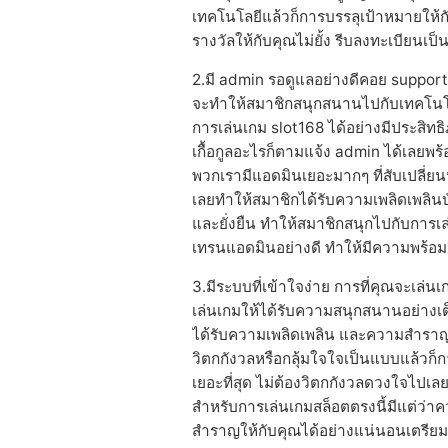
เทคโนโลยีแล้วก็การบรรลุเป้าหมายให้กั
รางวัลให้กับคุณไม่ยั้ง รีบลงทะเบียนเป
2.มี admin รอดูแลอย่างดีคอย support 
จะทำให้สมาชิกสนุกสนานไปกับเทคโนโลย
การเล่นเกม slot168 ได้อย่างมีประสิทธ
เกื้อกูลอะไรก็ตามแจ้ง admin ได้เลยพ
พวกเรามีแอดมินเยอะมากๆ ที่สับเปลี่ย
เลยทำให้สมาชิกได้รับความเพลิดเพลินบัน
และยั่งยืน ทำให้สมาชิกสนุกไปกับการเล
เทรนแอดมินอย่างดี ทำให้มีความพร้
3.มีระบบที่เข้าใจง่าย การที่คุณจะเล่นเ
เล่นเกมให้ได้รับความสนุกสนานอย่างเต็มท
ได้รับความเพลิดเพลิน และความสำราญมา
วิตกกังวลหรือกลุ้มใจใจเป็นแบบแล้วก็ก
เยอะที่สุด ไม่ต้องวิตกกังวลดวงใจไปเลย
สำหรับการเล่นเกมสล็อตตรงนี้มีแต่ว่าค
สำราญให้กับคุณได้อย่างแน่นอนเตรียมใ