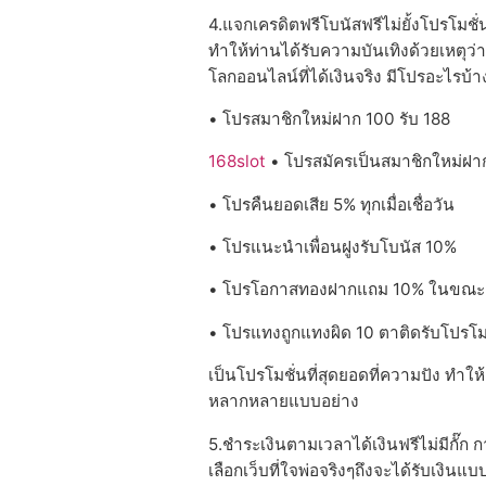
4.แจกเครดิตฟรีโบนัสฟรีไม่ยั้งโปรโมชั่นพ
ทำให้ท่านได้รับความบันเทิงด้วยเหตุว
โลกออนไลน์ที่ได้เงินจริง มีโปรอะไรบ้า
• โปรสมาชิกใหม่ฝาก 100 รับ 188
168slot
• โปรสมัครเป็นสมาชิกใหม่ฝาก
• โปรคืนยอดเสีย 5% ทุกเมื่อเชื่อวัน
• โปรแนะนำเพื่อนฝูงรับโบนัส 10%
• โปรโอกาสทองฝากแถม 10% ในขณะ 1
• โปรแทงถูกแทงผิด 10 ตาติดรับโปรโมช
เป็นโปรโมชั่นที่สุดยอดที่ความปัง ทำให
หลากหลายแบบอย่าง
5.ชำระเงินตามเวลาได้เงินฟรีไม่มีกั๊ก 
เลือกเว็บที่ใจพ่อจริงๆถึงจะได้รับเงิน