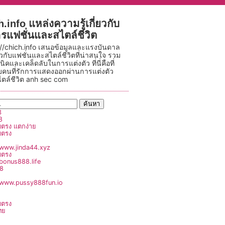
.info แหล่งความรู้เกี่ยวกับ
รแฟชั่นและสไตล์ชีวิต
://chich.info เสนอข้อมูลและแรงบันดาล
ยวกับแฟชั่นและสไตล์ชีวิตที่น่าสนใจ รวม
นิคและเคล็ดลับในการแต่งตัว ที่นี่คือที่
บคนที่รักการแสดงออกผ่านการแต่งตัว
ตล์ชีวิต anh sec com
3
8
บตรง แตกง่าย
บตรง
/www.jinda44.xyz
บตรง
/bonus888.life
8
/www.pussy888fun.io
บตรง
ทย