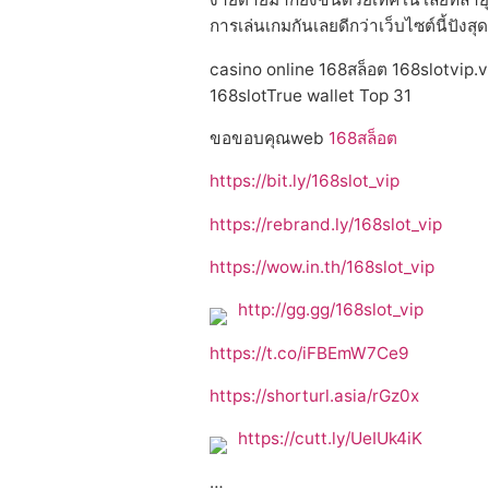
การเล่นเกมกันเลยดีกว่าเว็บไซต์นี้ปังสุ
casino online 168สล็อต 168slotvip.vip
168slotTrue wallet Top 31
ขอขอบคุณweb
168สล็อต
https://bit.ly/168slot_vip
https://rebrand.ly/168slot_vip
https://wow.in.th/168slot_vip
http://gg.gg/168slot_vip
https://t.co/iFBEmW7Ce9
https://shorturl.asia/rGz0x
https://cutt.ly/UeIUk4iK
…