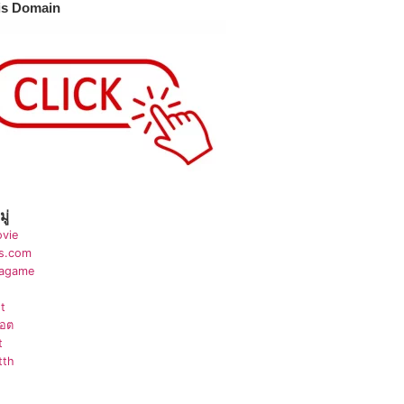
is Domain
ู่
vie
s.com
agame
t
็อต
t
tth