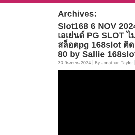
Archives:
Slot168 6 NOV 2024 
เอเย่นต์ PG SLOT ไม
สล็อตpg 168slot ติด
80 by Sallie 168slo
30 กันยายน 2024 | By Jonathan Taylor 