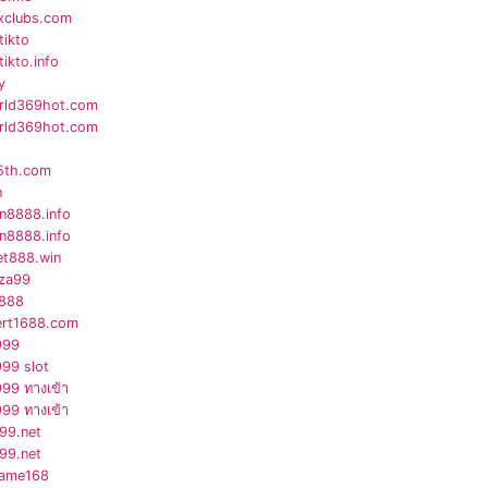
xclubs.com
tikto
tikto.info
y
rld369hot.com
rld369hot.com
5th.com
n
n8888.info
n8888.info
t888.win
za99
888
ert1688.com
999
999 slot
999 ทางเข้า
999 ทางเข้า
99.net
99.net
ame168