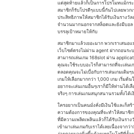
แต่สุดท้ายแล้วก็เป็นการโปรโมทแม้กระ
สมาชิกก็รับโปรดีๆแบบนี้กันไปเลยพวกเ
ประสิทธิภาพให้สมาชิกได้รับเงินรางวัล
จำนวนมากนอกจากสล็อตและยังมีบอล บาค
บรรลุเป้าหมายให้กับ
สมาชิกมาแล้วเยอะมาก พวกเราเสนอแนะเ
เว็บไซต์ตรงไม่ผ่าน agent ฝากถอนระบบ 
สามารถเล่นเกม 168slot ผ่าน applicatio
คุณจะใช้ระบบอะไรก็สามารถที่จะเล่นเก
ตลอดคุณจะไม่เบื่อกับการเล่นเกมเดิมๆนอ
เกมให้เลือกมากกว่า 1,000 เกม เริ่มต้
อยากจะเล่นเกมอื่นๆเราก็มีให้ท่านได้เลื
จริงๆ การเล่นเกมสนุกสนานรวมทั้งได้เงิ
ใครอยากเป็นคนมั่งคั่งมีเงินใช้และก็สร
ความต้องการของคุณที่จะทำให้สมาชิกทุ
ที่มีความเพลิดเพลินแล้วก็ได้รับเงินรา
เข้ามาเล่นเกมกับเราได้เลยเนื่องจากว่
ง่ายดายมากยิ่งขึ้นด้วยเทคโนโลยีที่ล้ำ