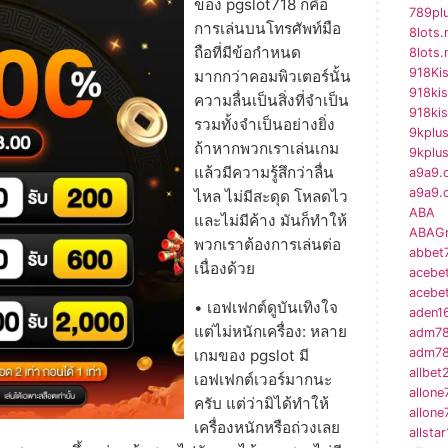
ของ pgslot718 ก็คือ
789pl
การเล่นบนโทรศัพท์มือ
8lots
ถือที่มีข้อกำหนด
8lots
918Ki
มากกว่าคอมพิวเตอร์นั้น
918ki
ความลื่นเป็นสิ่งที่จำเป็น
918ki
รวมทั้งจำเป็นอย่างยิ่ง
9kplu
ถ้าหากพวกเราเล่นเกม
9kplu
แล้วมีความรู้สึกว่าลื่น
a9a9.
a9a9.
ไหล ไม่มีสะดุด โหลดไว
ABA
และไม่มีค้าง มันก็ทำให้
ABAG
พวกเราต้องการเล่นต่อ
abbet
เนื่องด้วย
acebe
acebe
• เอฟเฟกต์ดูบันเทิงใจ
aden1
แต่ไม่หนักเครื่อง: หลาย
adm78
adm78
เกมของ pgslot มี
allbet
เอฟเฟกต์เวอร์มากนะ
allon
ครับ แต่ว่ามิได้ทำให้
allon
เครื่องหนักหรือถ่วงเลย
allsta