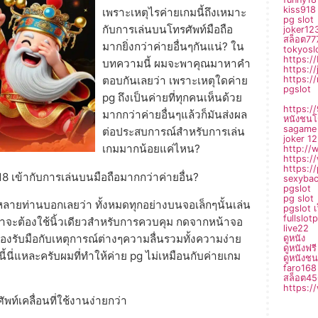
kiss918
เพราะเหตุไรค่ายเกมนี้ถึงเหมาะ
pg slot
กับการเล่นบนโทรศัพท์มือถือ
joker12
สล็อต77
มากยิ่งกว่าค่ายอื่นๆกันแน่? ใน
tokyosl
https:/
บทความนี้ ผมจะพาคุณมาหาคำ
https://
https:/
ตอบกันเลยว่า เพราะเหตุใดค่าย
pgslot
pg ถึงเป็นค่ายที่ทุกคนเห็นด้วย
https:/
มากกว่าค่ายอื่นๆแล้วก็มันส่งผล
หนังชนโ
sagame
ต่อประสบการณ์สำหรับการเล่น
joker 1
เกมมากน้อยแค่ไหน?
http:/
https:/
https:/
t718 เข้ากับการเล่นบนมือถือมากกว่าค่ายอื่น?
sexybac
pgslot
pg slot
หลายท่านบอกเลยว่า ทั้งหมดทุกอย่างบนจอเล็กๆนั้นเล่น
pgslot เ
fullslot
ราจะต้องใช้นิ้วเดียวสำหรับการควบคุม กดจากหน้าจอ
live22
้องรับมือกับเหตุการณ์ต่างๆความลื่นรวมทั้งความง่าย
ดูหนัง
ดูหนังฟรี
นี้นี่แหละครับผมที่ทำให้ค่าย pg ไม่เหมือนกับค่ายเกม
ดูหนังช
faro168
สล็อต45
https:/
ท์เคลื่อนที่ใช้งานง่ายกว่า