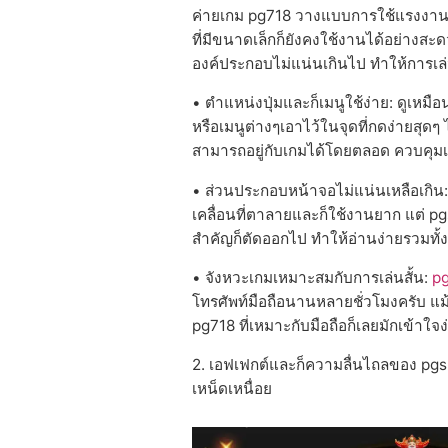
ค่ายเกม pg718 วางแบบการใช้แรงงานต
ที่มีขนาดเล็กก็ยังคงใช้งานได้อย่างสะดว
องค์ประกอบไม่แน่นเกินไป ทำให้การเล่น
• ตำแหน่งปุ่มและก็เมนูใช้ง่าย: ดูเหมื
หรือเมนูต่างๆเอาไว้ในจุดที่กดง่ายสุด
สามารถอยู่กับเกมได้โดยตลอด ควบคุมเก
• ส่วนประกอบหน้าจอไม่แน่นเหลือเกิน:
เคลื่อนที่ตาลายและก็ใช้งานยาก แต่ p
สำคัญก็ตัดออกไป ทำให้อ่านง่ายรวมทั้งเ
• จังหวะเกมเหมาะสมกับการเล่นสั้น:
pg
โทรศัพท์มือถือนานหลายชั่วโมงครับ แม้ก
pg718 ที่เหมาะกับมือถือก็เลยมักเข้าใ
2. เอฟเฟกต์และก็ความลื่นไถลของ pgslo
เหน็ดเหนื่อย