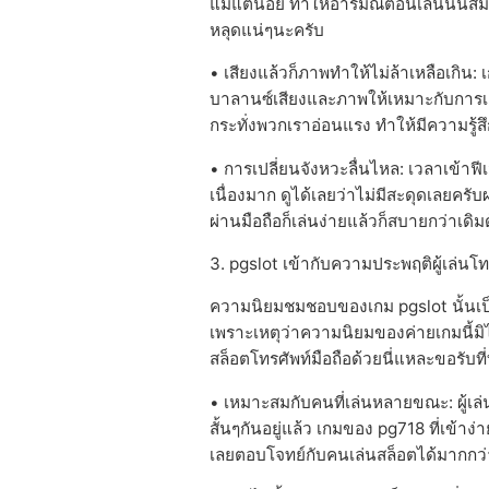
แม้แต่น้อย ทำให้อารมณ์ตอนเล่นนั้นสม
หลุดแน่ๆนะครับ
• เสียงแล้วก็ภาพทำให้ไม่ล้าเหลือเกิน
บาลานซ์เสียงและภาพให้เหมาะกับการเล่
กระทั่งพวกเราอ่อนแรง ทำให้มีความรู้ส
• การเปลี่ยนจังหวะลื่นไหล: เวลาเข้าฟ
เนื่องมาก ดูได้เลยว่าไม่มีสะดุดเลยครับ
ผ่านมือถือก็เล่นง่ายแล้วก็สบายกว่าเดิม
3. pgslot เข้ากับความประพฤติผู้เล่นโทรศ
ความนิยมชมชอบของเกม pgslot นั้นเป็นส
เพราะเหตุว่าความนิยมของค่ายเกมนี้มิ
สล็อตโทรศัพท์มือถือด้วยนี่แหละขอรับที
• เหมาะสมกับคนที่เล่นหลายขณะ: ผู้เล่
สั้นๆกันอยู่แล้ว เกมของ pg718 ที่เข้า
เลยตอบโจทย์กับคนเล่นสล็อตได้มากกว่