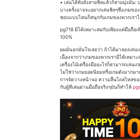
• เล่นได้ทั้งยังสายชิลแล้วก็สายมุ่งมั่
บางครั้งอาจจะอยากเล่นชิลๆซึ่งเกมของ pg
ชอบแบบไหนก็สนุกกับเกมของพวกเราได
pg718 มิได้เหมาะสมกับเพียงแค่มือถือเพี
100%
ผมมั่นอกมั่นใจเลยว่า ถ้าได้มาลองเล่
เนื่องจากว่าเกมของพวกเรามิได้เหมาะสม
เครื่องไม้เครื่องมืออะไรก็สามารถเล่นเ
ไม่ใช่ว่าเกมยอดนิยมหรือเกมดังมากมายเ
การจัดวางหน้าจอ ความลื่นไถลไหลของเก
กับผู้ที่เล่นผ่านมือถือจริงๆมันก็ทำให้
pgs