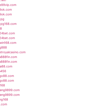
.win
ne99vip.com
9ok.com
9ok.com
otpg
otpg168.com
18
e24bet.com
e24bet.com
win168.com
ng888
etroyalcasino.com
a888fin.com
a888fin.com
a88.com
n456
go88.com
go88.com
168
eng9899.com
eng9899.com
ing168
t.com