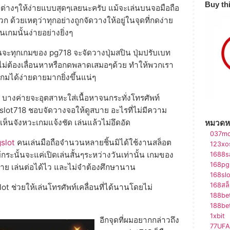
Buy th
่างๆให้ง่ายแบบสุดๆเลยนะครับ แม้จะเล่นบนจอมือถือ
ก ด้วยเหตุว่าทุกอย่างถูกจัดวางให้อยู่ในจุดที่กดง่าย
เกมนั้นง่ายอย่างยิ่งๆ
อนจะทุกเกมของ pg718 จะจัดวางปุ่มสปิน ปุ่มปรับเบท
ๆ ไม่ต้องเลื่อนหาหรือกดพลาดเสมอๆด้วย ทำให้พวกเรา
มได้ง่ายดายมากยิ่งขึ้นแน่ๆ
 บางค่ายจะอุตสาหะใส่เนื้อหาจนกระทั่งโทรศัพท์
gslot718 ชอบจัดวางจอให้ดูสบาย อะไรที่ไม่มีความ
ห็นจังหวะเกมแจ้งชัด เล่นแล้วไม่อึดอัด
หมวดหม
037mo
slot
คนเล่นมือถือจำนวนหลายชิ้นมิได้ใช้งานสล็อต
123xo
ระนั้นจะแค่เปิดเล่นสั้นๆระหว่างวันเท่านั้น เกมของ
1688s
168pg
จง่าย เล่นต่อได้ไว และไม่จำต้องศึกษานาน
168slo
168สล
t ช่วยให้เล่นโทรศัพท์เคลื่อนที่ได้นานโดยไม่
188be
188be
1xbit
อีกจุดที่ผมอยากกล่าวถึง
77UFA