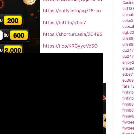
Casin
cc113
https://cutly.info/pg718-co
china
coke5
https://bitt.to/q1iic7
cupca
dgb22
https://shorturl.asia/2C49S
dr888
dr888
https://t.co/KRGyycVcSO
du247
du247
enjoy2
erisau
etbet
eu369
fafa 1
finfin
finfin
finn8
finn8
finniv
fiwdee
fiwdee