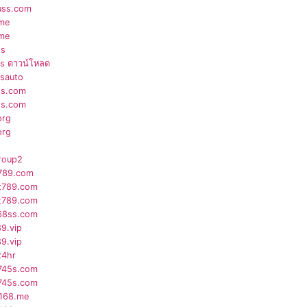
uss.com
.me
.me
ss
ss ดาวน์โหลด
ssauto
ss.com
ss.com
org
org
roup2
789.com
t789.com
t789.com
68ss.com
9.vip
9.vip
24hr
e745s.com
e745s.com
r168.me