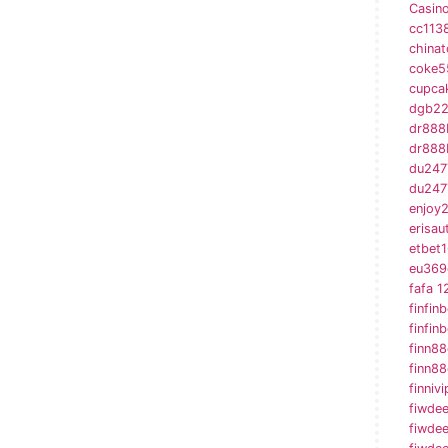
Casin
cc113
china
coke5
cupca
dgb22
dr888
dr888
du247
du247
enjoy2
erisau
etbet
eu369
fafa 1
finfin
finfin
finn8
finn8
finniv
fiwdee
fiwdee