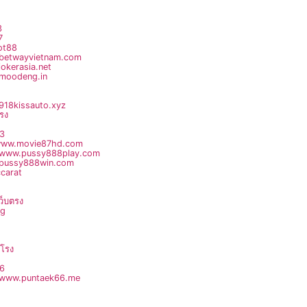
3
7
ot88
/betwayvietnam.com
jokerasia.net
/moodeng.in
/918kissauto.xyz
รง
23
/www.movie87hd.com
/www.pussy888play.com
/pussy888win.com
carat
ว็บตรง
pg
นโรง
6
/www.puntaek66.me