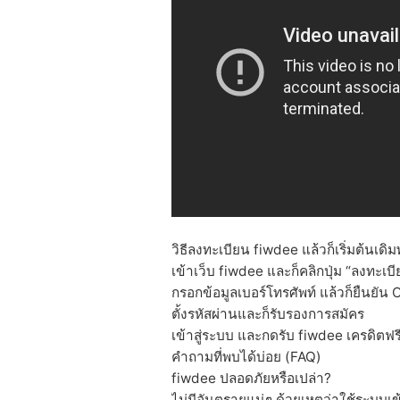
วิธีลงทะเบียน fiwdee แล้วก็เริ่มต้นเดิม
เข้าเว็บ fiwdee และก็คลิกปุ่ม “ลงทะเ
กรอกข้อมูลเบอร์โทรศัพท์ แล้วก็ยืนยัน
ตั้งรหัสผ่านและก็รับรองการสมัคร
เข้าสู่ระบบ และกดรับ fiwdee เครดิตฟรี
คำถามที่พบได้บ่อย (FAQ)
fiwdee ปลอดภัยหรือเปล่า?
ไม่มีอันตรายแน่ๆ ด้วยเหตุว่าใช้ระบบ