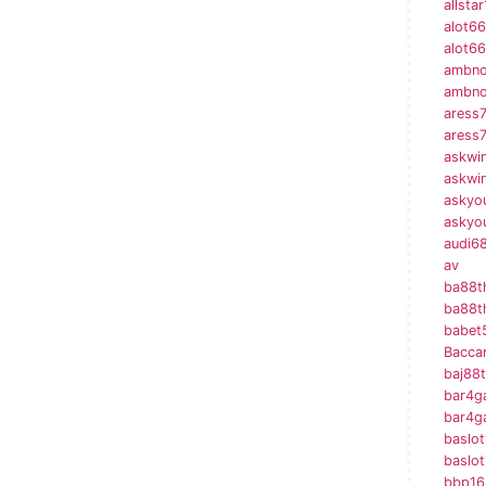
allsta
alot66
alot6
ambno
ambno
aress
aress
askwin
askwin
askyo
askyo
audi6
av
ba88t
ba88t
babet
Bacca
baj88
bar4g
bar4g
baslo
baslo
bbp16