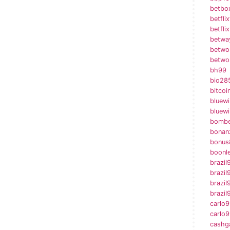
betbo
betflix
betflix
betwa
betwo
betwo
bh99
bio28
bitcoi
bluewi
bluewi
bombe
bonan
bonus
boonl
brazil
brazil
brazil
brazil
carlo9
carlo9
cashg