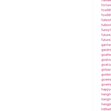
fiwdee
fortu
fox68
fox68
fullsl
fullsl
funny
futur
futur
gacha
gaoji
goatb
goatz
goatz
gobaz
golde
gowin
gowin
happy
hengh
hengh
hengj
hi6be