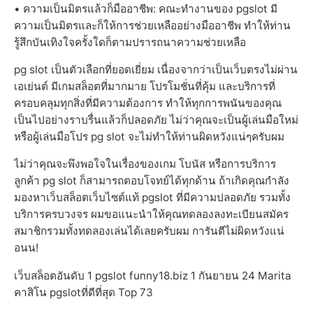
• ความเป็นมิตรแล้วก็มืออาชีพ: คณะทำงานของ pgslot มี
ความเป็นมิตรและก็ให้การช่วยเหลืออย่างมืออาชีพ ทำให้ท่าน
รู้สึกบันเทิงใจครั้งใดก็ตามปรารถนาความช่วยเหลือ
pg slot เป็นตัวเลือกที่ยอดเยี่ยม เนื่องจากว่าเป็นเว็บตรงไม่ผ่าน
เอเย่นต์ มีเกมสล็อตที่มากมาย โปรโมชั่นที่คุ้ม และบริการที่
ครอบคลุมทุกสิ่งที่มีความต้องการ ทำให้ทุกการพนันของคุณ
เป็นไปอย่างราบรื่นแล้วก็ปลอดภัย ไม่ว่าคุณจะเป็นผู้เล่นมือใหม่
หรือผู้เล่นมือโปร pg slot จะไม่ทำให้ท่านผิดหวังแน่ๆครับผม
ไม่ว่าคุณจะพึงพอใจในเรื่องของเกม โบนัส หรือการบริการ
ลูกค้า pg slot ก็สามารถตอบโจทย์ได้ทุกด้าน ถ้าเกิดคุณกำลัง
มองหาเว็บสล็อตเว็บไซต์แท้ pgslot ที่มีความปลอดภัย รวมทั้ง
บริการครบวงจร ผมขอแนะนำให้คุณทดลองลงทะเบียนสมัคร
สมาชิกรวมทั้งทดลองเล่นได้เลยครับผม การันตีไม่ผิดหวังแน่
อนน!
เว็บสล็อตอันดับ 1 pgslot funny18.biz 1 กันยายน 24 Marita
คาสิโน pgslotที่ดีที่สุด Top 73