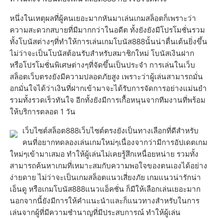
หนึ่งในเหตุผลที่ผู้คนเยอะมากหันมาเล่นเกมสล็อตก็เพราะว่า
ความสะดวกสบายที่มีมากกว่าในอดีต ทั้งยังยังมีโปรโมชั่นรวม
ทั้งโบนัสต่างๆที่ทำให้การเล่นเกมโบนัส888นั้นน่าตื่นเต้นยิ่งขึ้น
ไม่ว่าจะเป็นโบนัสต้อนรับสำหรับสมาชิกใหม่ โบนัสเงินฝาก
หรือโปรโมชั่นพิเศษต่างๆที่จัดขึ้นเป็นประจำ การเล่นในเว็บ
สล็อตเว็บตรงยังมีความปลอดภัยสูง เพราะว่าผู้เล่นสามารถมั่น
อกมั่นใจได้ว่าเงินที่ฝากเข้ามาจะได้รับการจัดการอย่างแม่นยำ
รวมทั้งรวดเร็วทันใจ อีกทั้งยังมีการเกื้อหนุนจากทีมงานที่พร้อม
ให้บริการตลอด 1 วัน
เว็บไซต์สล็อต888เว็บไซต์ตรงยังเป็นทางเลือกที่ดีสำหรับ
คนที่อยากทดลองเล่นเกมใหม่ๆเนื่องจากว่ามีการอัปเดตเกม
ใหม่ๆเข้ามาเสมอ ทำให้ผู้เล่นไม่เคยรู้สึกเหนื่อยหน่าย รวมทั้ง
สามารถค้นหาเกมที่เหมาะสมกับความพอใจของตนเองได้อย่าง
ง่ายดาย ไม่ว่าจะเป็นเกมสล็อตแนวเสี่ยงภัย เกมแนวน่ารักน่า
เอ็นดู หรือเกมโบนัส888แนวแอ็คชั่น ก็มีให้เลือกเล่นเยอะมาก
นอกจากนี้ยังมีการให้คำแนะนำและก็แนวทางสำหรับในการ
เล่นจากผู้ที่มีความชำนาญที่มีประสบการณ์ ทำให้ผู้เล่น