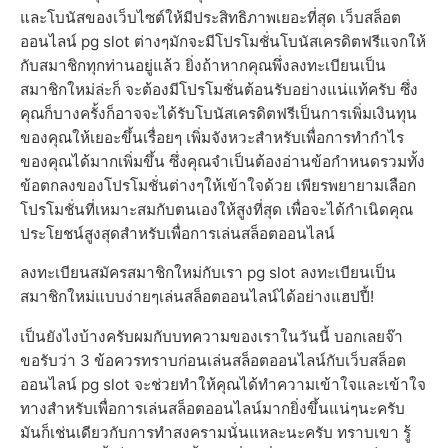
และโบนัสของเว็บไซต์ให้มีประสิทธิภาพเยอะที่สุด เว็บสล็อต
ออนไลน์ pg slot ต่างๆมักจะมีโปรโมชั่นโบนัสเครดิตฟรีแจกให้
กับสมาชิกทุกท่านอยู่แล้ว ยิ่งถ้าหากคุณพึ่งลงทะเบียนเป็น
สมาชิกใหม่ล่ะก็ จะต้องมีโปรโมชั่นต้อนรับอย่างแน่แท้ครับ ซึ่ง
คุณก็บางครั้งก็อาจจะได้รับโบนัสเครดิตฟรีเป็นการเพิ่มเงินทุน
ของคุณให้เยอะขึ้นเรื่อยๆ เพิ่มจังหวะสำหรับเพื่อการทำกำไร
ของคุณได้มากเพิ่มขึ้น ซึ่งคุณจำเป็นต้องอ่านข้อกำหนดรวมทั้ง
ข้อตกลงของโปรโมชั่นต่างๆให้เข้าใจด้วย เพียรพยายามเลือก
โปรโมชั่นที่เหมาะสมกับตนเองให้สูงที่สุด เพื่อจะได้กำเนิดคุณ
ประโยชน์สูงสุดสำหรับเพื่อการเล่นสล็อตออนไลน์
ลงทะเบียนสมัครสมาชิกใหม่กับเรา pg slot ลงทะเบียนเป็น
สมาชิกใหม่แบบง่ายๆเล่นสล็อตออนไลน์ได้อย่างแฮปปี้!
เป็นยังไงบ้างครับผมกับบทความของเราในวันนี้ บอกเลยจ๊า
ขอรับว่า 3 ข้อควรทราบก่อนเล่นสล็อตออนไลน์กับเว็บสล็อต
ออนไลน์ pg slot จะช่วยทำให้คุณได้ทำความเข้าใจและเข้าใจ
ทางสำหรับเพื่อการเล่นสล็อตออนไลน์มากยิ่งขึ้นแน่ๆนะครับ
มันก็เช่นเดียวกับการทำสงครามนั่นแหละนะครับ ทราบเขา รู้