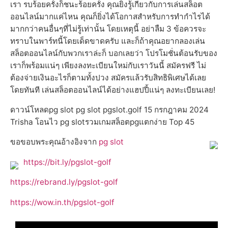
เรา รบร้อยครั้งก็ชนะร้อยครั้ง คุณยิ่งรู้เกี่ยวกับการเล่นสล็อต
ออนไลน์มากแค่ไหน คุณก็ยิ่งได้โอกาสสำหรับการทำกำไรได้
มากกว่าคนอื่นๆที่ไม่รู้เท่านั้น โดยเหตุนี้ อย่าลืม 3 ข้อควรจะ
ทราบในพาร์ทนี้โดยเด็ดขาดครับ และก็ถ้าคุณอยากลองเล่น
สล็อตออนไลน์กับพวกเราล่ะก็ บอกเลยว่า โปรโมชั่นต้อนรับของ
เราก็พร้อมแน่ๆ เพียงลงทะเบียนใหม่กับเราวันนี้ สมัครฟรี ไม่
ต้องจ่ายเงินอะไรก็ตามทั้งปวง สมัครแล้วรับสิทธิพิเศษได้เลย
โดยทันที เล่นสล็อตออนไลน์ได้อย่างแฮปปี้แน่ๆ ลงทะเบียนเลย!
ดาวน์โหลดpg slot pg slot pgslot.golf 15 กรกฎาคม 2024
Trisha โอนไว pg slotรวมเกมสล็อตpgแตกง่าย Top 45
ขอขอบพระคุณอ้างอิงจาก
pg slot
https://bit.ly/pgslot-golf
https://rebrand.ly/pgslot-golf
https://wow.in.th/pgslot-golf