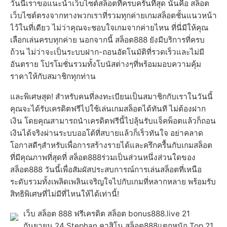
วันนี้เราขอแนะนำเว็บไซต์สล็อตที่ครบครันที่สุด นั่นคือ สล็อต
เว็บไซต์ตรงจากทางพวกเราที่รวมทุกค่ายเกมสล็อตชั้นแนวหน้า
ไว้ในที่เดียว ไม่ว่าคุณจะชอบใจเกมจากค่ายไหน ที่นี่มีให้คุณ
เลือกเล่นครบทุกค่าย นอกจากนี้ สล็อต888 ยังมีบริการที่ครบ
ถ้วน ไม่ว่าจะเป็นระบบฝาก-ถอนอัตโนมัติที่รวดเร็วและไม่มี
อันตราย โปรโมชั่นรวมทั้งโบนัสต่างๆที่พร้อมมอบความคุ้ม
ราคาให้กับสมาชิกทุกท่าน
และพิเศษสุด! สำหรับคนที่ลงทะเบียนเป็นสมาชิกกับเราในวันนี้
คุณจะได้รับเครดิตฟรีไปใช้เล่นเกมสล็อตได้ทันที ไม่ต้องฝาก
เงิน โดยคุณสามารถนำเครดิตฟรีนี้ไปลุ้นรับแจ็คพ็อตแล้วก็ถอน
เงินได้จริงผ่านระบบออโต้ที่สบายแล้วก็เร็วทันใจ อย่าคลาด
โอกาสดีๆสำหรับเพื่อการสร้างรายได้และครึกครื้นกับเกมสล็อต
ที่มีคุณภาพที่สุดที่ สล็อต888ร่วมเป็นส่วนหนึ่งส่วนใดของ
สล็อต888 วันนี้เพื่อสัมผัสประสบการณ์การเล่นสล็อตที่เหนือ
ระดับรวมทั้งเพลิดเพลินเจริญใจไปกับเกมที่หลากหลาย พร้อมรับ
สิทธิพิเศษที่ไม่มีที่ไหนให้ได้เท่านี้!
เว็บ สล็อต 888 ฟรีเครดิต สล็อต bonus888.live 21
กันยายน 24 Stephan คาสิโน สล็อต888แตกหนัก Top 21