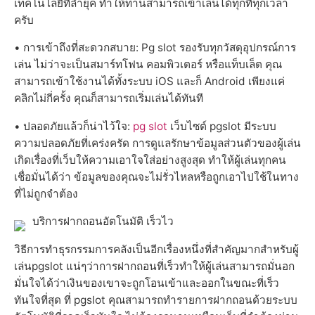
เทคโนโลยีที่ล้ำยุค ทำให้ท่านสามารถเข้าเล่นได้ทุกที่ทุกเวลา
ครับ
• การเข้าถึงที่สะดวกสบาย: Pg slot รองรับทุกวัสดุอุปกรณ์การ
เล่น ไม่ว่าจะเป็นสมาร์ทโฟน คอมพิวเตอร์ หรือแท็บเล็ต คุณ
สามารถเข้าใช้งานได้ทั้งระบบ iOS และก็ Android เพียงแค่
คลิกไม่กี่ครั้ง คุณก็สามารถเริ่มเล่นได้ทันที
• ปลอดภัยแล้วก็น่าไว้ใจ:
pg slot
เว็บไซต์ pgslot มีระบบ
ความปลอดภัยที่เคร่งครัด การดูแลรักษาข้อมูลส่วนตัวของผู้เล่น
เกิดเรื่องที่เว็บให้ความเอาใจใส่อย่างสูงสุด ทำให้ผู้เล่นทุกคน
เชื่อมั่นได้ว่า ข้อมูลของคุณจะไม่รั่วไหลหรือถูกเอาไปใช้ในทาง
ที่ไม่ถูกจำต้อง
บริการฝากถอนอัตโนมัติ เร็วไว
วิธีการทำธุรกรรมการคลังเป็นอีกเรื่องหนึ่งที่สำคัญมากสำหรับผู้
เล่นpgslot แน่ๆว่าการฝากถอนที่เร็วทำให้ผู้เล่นสามารถมั่นอก
มั่นใจได้ว่าเงินของเขาจะถูกโอนเข้าและออกในขณะที่เร็ว
ทันใจที่สุด ที่ pgslot คุณสามารถทำรายการฝากถอนด้วยระบบ