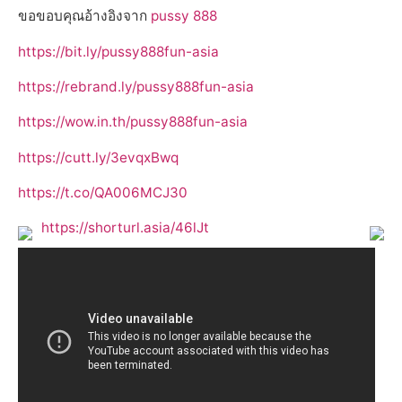
ขอขอบคุณอ้างอิงจาก
pussy 888
https://bit.ly/pussy888fun-asia
https://rebrand.ly/pussy888fun-asia
https://wow.in.th/pussy888fun-asia
https://cutt.ly/3evqxBwq
https://t.co/QA006MCJ30
https://shorturl.asia/46lJt