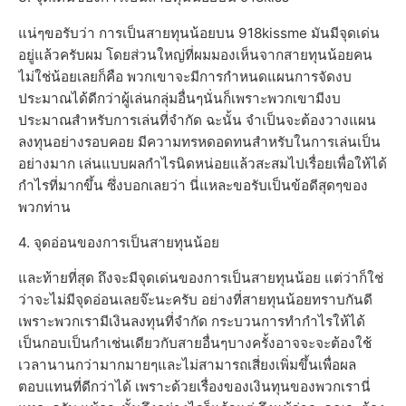
แน่ๆขอรับว่า การเป็นสายทุนน้อยบน 918kissme มันมีจุดเด่น
อยู่แล้วครับผม โดยส่วนใหญ่ที่ผมมองเห็นจากสายทุนน้อยคน
ไม่ใช่น้อยเลยก็คือ พวกเขาจะมีการกำหนดแผนการจัดงบ
ประมาณได้ดีกว่าผู้เล่นกลุ่มอื่นๆนั่นก็เพราะพวกเขามีงบ
ประมาณสำหรับการเล่นที่จำกัด ฉะนั้น จำเป็นจะต้องวางแผน
ลงทุนอย่างรอบคอย มีความทรหดอดทนสำหรับในการเล่นเป็น
อย่างมาก เล่นแบบผลกำไรนิดหน่อยแล้วสะสมไปเรื่อยเพื่อให้ได้
กำไรที่มากขึ้น ซึ่งบอกเลยว่า นี่แหละขอรับเป็นข้อดีสุดๆของ
พวกท่าน
4. จุดอ่อนของการเป็นสายทุนน้อย
และท้ายที่สุด ถึงจะมีจุดเด่นของการเป็นสายทุนน้อย แต่ว่าก็ใช่
ว่าจะไม่มีจุดอ่อนเลยจ๊ะนะครับ อย่างที่สายทุนน้อยทราบกันดี
เพราะพวกเรามีเงินลงทุนที่จำกัด กระบวนการทำกำไรให้ได้
เป็นกอบเป็นกำเช่นเดียวกับสายอื่นๆบางครั้งอาจจะจะต้องใช้
เวลานานกว่ามากมายๆและไม่สามารถเสี่ยงเพิ่มขึ้นเพื่อผล
ตอบแทนที่ดีกว่าได้ เพราะด้วยเรื่องของเงินทุนของพวกเรานี่