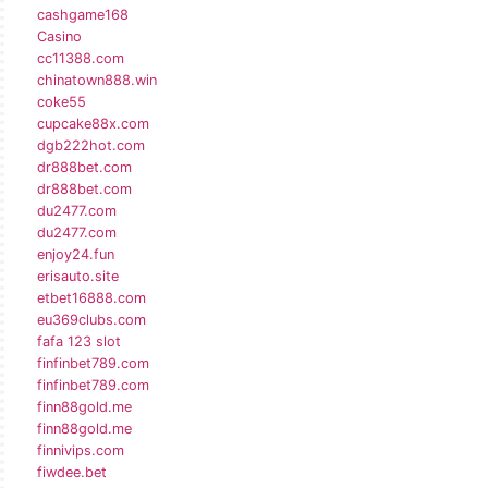
cashgame168
Casino
cc11388.com
chinatown888.win
coke55
cupcake88x.com
dgb222hot.com
dr888bet.com
dr888bet.com
du2477.com
du2477.com
enjoy24.fun
erisauto.site
etbet16888.com
eu369clubs.com
fafa 123 slot
finfinbet789.com
finfinbet789.com
finn88gold.me
finn88gold.me
finnivips.com
fiwdee.bet