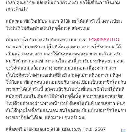
เวลา คุณอาจจะสลับสปินด้วยตัวเองกับออโต้สปินภายในเกม
เดียวก็ยังได้
สมัครสมาชิกใหม่กับพวกเรา 918kiss ได้แล้ววันนี้ ลงทะเบียน
ใหม่ฟรี ไม่ต้องจ่ายเงินใดๆทั้งมวล สมัครเลย!
เป็นอย่างไรกันบ้างครับกับบทความจากเรา
918KISSAUTO
บอกเลยจ๊านะครับว่า ผู้ใดที่เห็นจุดเด่นของการใช้ระบบออโต้
สปินแล้ว คงจะอยากลองใช้กันบนเกมของพวกเราแล้วล่ะครับ
ผม ซึ่งถ้าหากคุณเข้ามาเล่นในตอนนี้ เรารับประกันเลยว่า คุณ
จะได้เล่นเกมสล็อตแตกง่ายทุกเกมแน่นอน เนื่องจากว่าเรา
เว็บไซต์ตรงไม่ผ่านเอเย่นต์ยืนยันเกมคุณภาพที่เหมาะสมที่สุด
ให้กับสมาชิกทุกคนแน่นอนขอรับ ลงทะเบียนเป็นสมาชิกใหม่กับ
พวกเราได้แล้ววันนี้ สมัครแล้วรับโปรโมชั่นสมาชิกใหม่ได้ทันที
สมัครฟรีแบบไม่เสียค่าใช้จ่ายใดๆทั้งนั้น สามารถสมัครสมาชิก
ใหม่ด้วยตัวเองผ่านทางหน้าเว็บได้เลยในทันที บอกเลยว่า ฟินๆ
กันได้ทุกเมื่อเชื่อวันแน่นอน สนใจลงทะเบียนเป็นสมาชิกใหม่กับ
พวกเราก็คลิกได้เลย แล้วมาพบกันครับผม!
สล็อตฟรี 918kissauto 918kissauto.tv 1 ก.ย. 2567