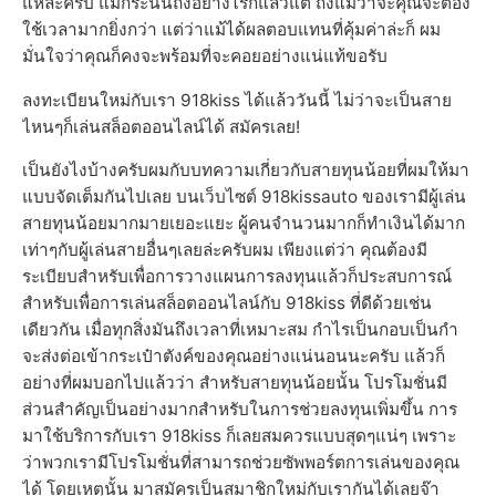
แหละครับ แม้กระนั้นถึงอย่างไรก็แล้วแต่ ถึงแม้ว่าจะคุณจะต้อง
ใช้เวลามากยิ่งกว่า แต่ว่าแม้ได้ผลตอบแทนที่คุ้มค่าล่ะก็ ผม
มั่นใจว่าคุณก็คงจะพร้อมที่จะคอยอย่างแน่แท้ขอรับ
ลงทะเบียนใหม่กับเรา 918kiss ได้แล้ววันนี้ ไม่ว่าจะเป็นสาย
ไหนๆก็เล่นสล็อตออนไลน์ได้ สมัครเลย!
เป็นยังไงบ้างครับผมกับบทความเกี่ยวกับสายทุนน้อยที่ผมให้มา
แบบจัดเต็มกันไปเลย บนเว็บไซต์ 918kissauto ของเรามีผู้เล่น
สายทุนน้อยมากมายเยอะแยะ ผู้คนจำนวนมากก็ทำเงินได้มาก
เท่าๆกับผู้เล่นสายอื่นๆเลยล่ะครับผม เพียงแต่ว่า คุณต้องมี
ระเบียบสำหรับเพื่อการวางแผนการลงทุนแล้วก็ประสบการณ์
สำหรับเพื่อการเล่นสล็อตออนไลน์กับ 918kiss ที่ดีด้วยเช่น
เดียวกัน เมื่อทุกสิ่งมันถึงเวลาที่เหมาะสม กำไรเป็นกอบเป็นกำ
จะส่งต่อเข้ากระเป๋าตังค์ของคุณอย่างแน่นอนนะครับ แล้วก็
อย่างที่ผมบอกไปแล้วว่า สำหรับสายทุนน้อยนั้น โปรโมชั่นมี
ส่วนสำคัญเป็นอย่างมากสำหรับในการช่วยลงทุนเพิ่มขึ้น การ
มาใช้บริการกับเรา 918kiss ก็เลยสมควรแบบสุดๆแน่ๆ เพราะ
ว่าพวกเรามีโปรโมชั่นที่สามารถช่วยซัพพอร์ตการเล่นของคุณ
ได้ โดยเหตุนั้น มาสมัครเป็นสมาชิกใหม่กับเรากันได้เลยจ๊า