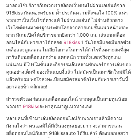
มาลองใช้บริการกับพวกเราสล็อตเว็บตรงไม่ผ่านเอเย่นต์จาก
918kiss กันเหอะครับผม ค้ำประกันความพึงพอใจ 100% แน่ๆ
พวกเราเป็นเว็บไซต์ตรงแท้ ไม่ผ่านเอเย่นต์ ไม่ผ่านตัวกลาง
เว็บไซต์ตรงมาตรฐานระดับโลกจากค่ายเกมชั้นแนวหน้าเยอะ
มาก มีเกมเปิดให้บริการมากยิ่งกว่า 1,000 เกม เล่นเกมสล็อต
ออนไลน์กับพวกเราได้ตลอด
918kiss
1 วันโดยมีแอดมินรอช่วย
เหลือและดูแลคุณ ไม่เสียโอกาสในการได้กำไรที่เหมาะสมที่สุด
การันตีเกมสล็อตแตกง่าย แตกหนัก รวมทั้งแตกจริงทุกเกม
แน่นอน มีโปรโมชั่นและกิจกรรมล้นหลามซัพพอร์ตการเล่นของ
คุณอย่างเต็มที่ มองเห็นแบบงี้แล้ว ไม่สมัครเป็นสมาชิกใหม่มิได้
แล้วครับผม พอใจลงทะเบียนสมัครสมาชิกใหม่กับพวกเราวันนี้
อย่าคอยช้า คลิกเลย!
สำรวจตัวเองก่อนเล่นสล็อตออนไลน์ หากคุณเป็นสายทุนน้อย
พวกเรา
918kiss
จะพาคุณมาดูแนวทางเอง!
หลายคนที่เข้ามาเล่นสล็อตออนไลน์กับพวกเราแล้วมีความ
กังวลใจว่า ตนเองมิได้มีเงินลงทุนเยอะมาก จะสามารถเล่น
สล็อตออนไลน์กับเรา 918kissauto ได้รึเปล่า? ต้องบอกเลยว่า