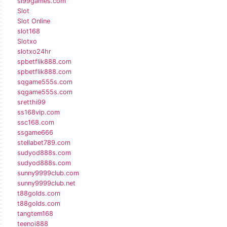
sl99games.com
Slot
Slot Online
slot168
Slotxo
slotxo24hr
spbetflik888.com
spbetflik888.com
sqgame555s.com
sqgame555s.com
sretthi99
ss168vip.com
ssc168.com
ssgame666
stellabet789.com
sudyod888s.com
sudyod888s.com
sunny9999club.com
sunny9999club.net
t88golds.com
t88golds.com
tangtem168
teenoi888