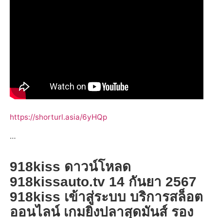
https://shorturl.asia/6yHQp
…
918kiss ดาวน์โหลด
918kissauto.tv 14 กันยา 2567
918kiss เข้าสู่ระบบ บริการสล็อต
ออนไลน์ เกมยิงปลาสุดมันส์ รอง