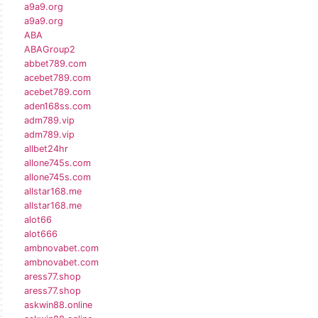
a9a9.org
a9a9.org
ABA
ABAGroup2
abbet789.com
acebet789.com
acebet789.com
aden168ss.com
adm789.vip
adm789.vip
allbet24hr
allone745s.com
allone745s.com
allstar168.me
allstar168.me
alot66
alot666
ambnovabet.com
ambnovabet.com
aress77.shop
aress77.shop
askwin88.online