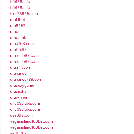
tr1688.info
tr1688.info
tree78999.com
ufa11bet
ufa8997
ufabet
ufabomb
ufad168.com
ufafox88
ufaheno88.com
ufaheno88.com
ufam11.com
ufanance
ufanance789.com
ufasexygame
ufasnake
ufawinner
uk369clubs.com
uk369clubs.com
usa899.com
vegasisland168bet.com
vegasisland168bet.com
ver888.vip