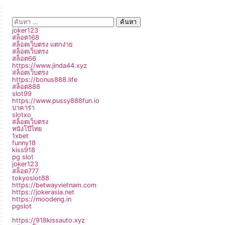
joker123
สล็อต168
สล็อตเว็บตรง แตกง่าย
สล็อตเว็บตรง
สล็อต66
https://www.jinda44.xyz
สล็อตเว็บตรง
https://bonus888.life
สล็อต888
slot99
https://www.pussy888fun.io
บาคาร่า
slotxo
สล็อตเว็บตรง
หนังโป๊ไทย
1xbet
funny18
kiss918
pg slot
joker123
สล็อต777
tokyoslot88
https://betwayvietnam.com
https://jokerasia.net
https://moodeng.in
pgslot
https://918kissauto.xyz