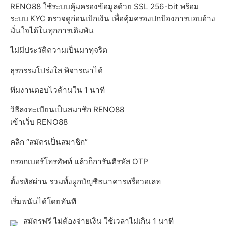
RENO88 ใช้ระบบคุ้มครองข้อมูลด้วย SSL 256-bit พร้อม
ระบบ KYC ตรวจดูก่อนเบิกเงิน เพื่อคุ้มครองปกป้องการแอบอ้าง
มั่นใจได้ในทุกการเดิมพัน
ไม่มีประวัติความเป็นมาทุจริต
ธุรกรรมโปร่งใส พิจารณาได้
ทีมงานตอบไวด้านใน 1 นาที
วิธีลงทะเบียนเป็นสมาชิก RENO88
เข้าเว็บ RENO88
คลิก “สมัครเป็นสมาชิก”
กรอกเบอร์โทรศัพท์ แล้วก็การันตีรหัส OTP
ตั้งรหัสผ่าน รวมทั้งผูกบัญชีธนาคารหรือวอเลท
เริ่มพนันได้โดยทันที
สมัครฟรี ไม่ต้องจ่ายเงิน ใช้เวลาไม่เกิน 1 นาที