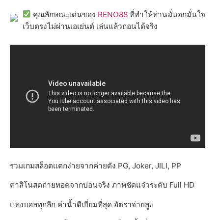
คุณลักษณะเด่นของ
RENO88
ที่ทำให้ท่านมั่นอกมั่นใจ
เว็บตรงไม่ผ่านเอเย่นต์ เล่นแล้วถอนได้จริง
รวมเกมสล็อตแตกง่ายจากค่ายดัง PG, Joker, JILI, PP
คาสิโนสดถ่ายทอดจากบ่อนจริง ภาพชัดแจ๋วระดับ Full HD
แทงบอลทุกลีก ค่าน้ำดีเยี่ยมที่สุด อัตราจ่ายสูง