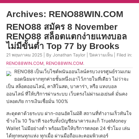
Archives: RENO88WIN.COM
RENO88 สมัคร 8 November
RENO88 สล็อตแตกง่ายแทงบอล
ไม่มีขั้นต่ำ Top 77 by Brooks
21 พฤษภาคม 2025 | By Jonathan Taylor |
ปิดความเห็น
| Filed in:
RENO88WIN.COM
,
RENO88WIN.COM
.
RENO88 เป็นเว็บไซต์พนันออนไลน์ครบวงจรศูนย์รวมเกม
ยอดนิยมจากทุกค่ายชั้นหนึ่งเอาไว้ภายในที่เดียว ไม่ว่าจะ
เป็น สล็อตออนไลน์, คาสิโนสด, บาคาร่า, หรือ แทงบอล
ออนไลน์ ที่ให้บริการผ่านระบบ เว็บตรงไม่ผ่านเอเย่นต์ มั่นคง
ปลอดภัย การเงินเชื่อมั่น 100%
สะดุดตาด้วยระบบ ฝาก-ถอนอัตโนมัติ สถานที่ทำงานเร็วทันใจ
ข้างใน 10 วินาที รองรับทั้งบัญชีธนาคารและก็ TrueMoney
Wallet ไม่มีอย่างต่ำ พร้อมเปิดให้บริการตลอด 24 ชั่วโมง เล่น
ได้ทุกหนทุกแห่ง ทุกเมื่อ ผ่านมือถือและคอมพิวเตอร์