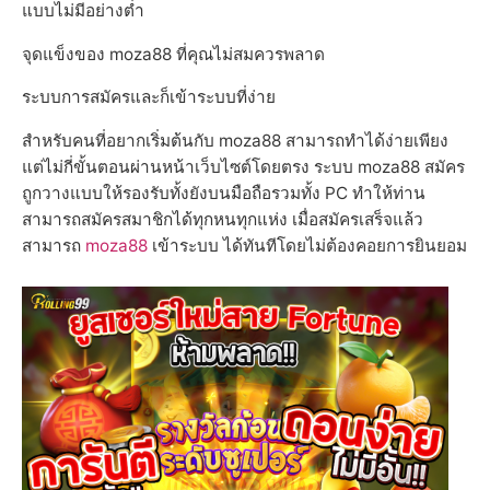
แบบไม่มีอย่างต่ำ
จุดแข็งของ moza88 ที่คุณไม่สมควรพลาด
ระบบการสมัครและก็เข้าระบบที่ง่าย
สำหรับคนที่อยากเริ่มต้นกับ moza88 สามารถทำได้ง่ายเพียง
แต่ไม่กี่ขั้นตอนผ่านหน้าเว็บไซต์โดยตรง ระบบ moza88 สมัคร
ถูกวางแบบให้รองรับทั้งยังบนมือถือรวมทั้ง PC ทำให้ท่าน
สามารถสมัครสมาชิกได้ทุกหนทุกแห่ง เมื่อสมัครเสร็จแล้ว
สามารถ
moza88
เข้าระบบ ได้ทันทีโดยไม่ต้องคอยการยินยอม