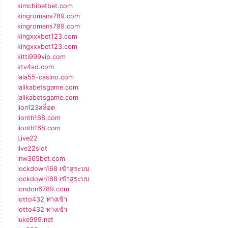
kimchibetbet.com
kingromans789.com
kingromans789.com
kingxxxbet123.com
kingxxxbet123.com
kitti999vip.com
ktv4sd.com
lala55-casino.com
lalikabetsgame.com
lalikabetsgame.com
lion123สล็อต
lionth168.com
lionth168.com
Live22
live22slot
lnw365bet.com
lockdown168 เข้าสู่ระบบ
lockdown168 เข้าสู่ระบบ
london6789.com
lotto432 ทางเข้า
lotto432 ทางเข้า
luke999.net