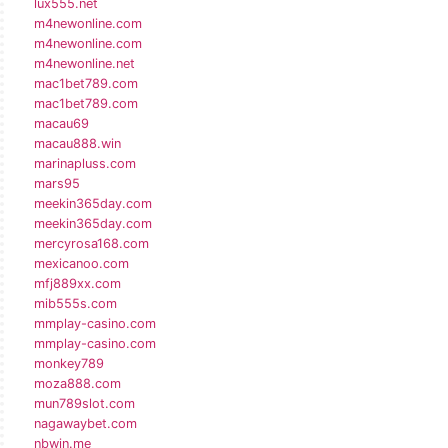
lux555.net
m4newonline.com
m4newonline.com
m4newonline.net
mac1bet789.com
mac1bet789.com
macau69
macau888.win
marinapluss.com
mars95
meekin365day.com
meekin365day.com
mercyrosa168.com
mexicanoo.com
mfj889xx.com
mib555s.com
mmplay-casino.com
mmplay-casino.com
monkey789
moza888.com
mun789slot.com
nagawaybet.com
nbwin.me