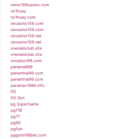
nemo168casino.com
no1huay
no1huay.com
okcasino159.com
okcasino159.com
okcasino159.net
okcasino159.net
onesiamclub.site
onesiamclub.site
onoplus168.com
panama888
pananthai99.com
pananthai99.com
paramax1688.info
PG
PG Slot
pg SuperGame
pg718
pg77
pg99
pgfish
pggold168bet.com