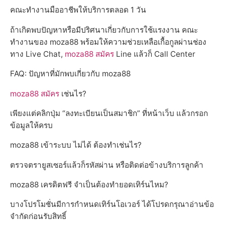
คณะทำงานมืออาชีพให้บริการตลอด 1 วัน
ถ้าเกิดพบปัญหาหรือมีปริศนาเกี่ยวกับการใช้แรงงาน คณะ
ทำงานของ moza88 พร้อมให้ความช่วยเหลือเกื้อกูลผ่านช่อง
ทาง Live Chat,
moza88 สมัคร
Line แล้วก็ Call Center
FAQ: ปัญหาที่มักพบเกี่ยวกับ moza88
moza88 สมัคร
เช่นไร?
เพียงแต่คลิกปุ่ม “ลงทะเบียนเป็นสมาชิก” ที่หน้าเว็บ แล้วกรอก
ข้อมูลให้ครบ
moza88 เข้าระบบ ไม่ได้ ต้องทำเช่นไร?
ตรวจตรายูสเซอร์แล้วก็รหัสผ่าน หรือติดต่อข้างบริการลูกค้า
moza88 เครดิตฟรี จำเป็นต้องทำยอดเทิร์นไหม?
บางโปรโมชั่นมีการกำหนดเทิร์นโอเวอร์ ได้โปรดกรุณาอ่านข้อ
จำกัดก่อนรับสิทธิ์