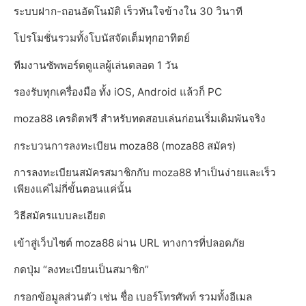
ระบบฝาก-ถอนอัตโนมัติ เร็วทันใจข้างใน 30 วินาที
โปรโมชั่นรวมทั้งโบนัสจัดเต็มทุกอาทิตย์
ทีมงานซัพพอร์ตดูแลผู้เล่นตลอด 1 วัน
รองรับทุกเครื่องมือ ทั้ง iOS, Android แล้วก็ PC
moza88 เครดิตฟรี สำหรับทดสอบเล่นก่อนเริ่มเดิมพันจริง
กระบวนการลงทะเบียน moza88 (moza88 สมัคร)
การลงทะเบียนสมัครสมาชิกกับ moza88 ทำเป็นง่ายและเร็ว
เพียงแค่ไม่กี่ขั้นตอนแค่นั้น
วิธีสมัครแบบละเอียด
เข้าสู่เว็บไซต์ moza88 ผ่าน URL ทางการที่ปลอดภัย
กดปุ่ม “ลงทะเบียนเป็นสมาชิก”
กรอกข้อมูลส่วนตัว เช่น ชื่อ เบอร์โทรศัพท์ รวมทั้งอีเมล