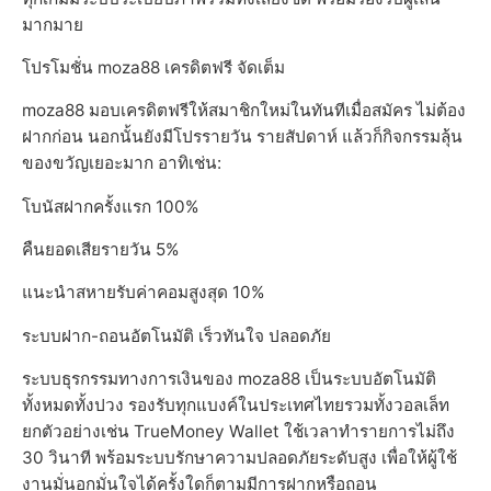
มากมาย
โปรโมชั่น moza88 เครดิตฟรี จัดเต็ม
moza88 มอบเครดิตฟรีให้สมาชิกใหม่ในทันทีเมื่อสมัคร ไม่ต้อง
ฝากก่อน นอกนั้นยังมีโปรรายวัน รายสัปดาห์ แล้วก็กิจกรรมลุ้น
ของขวัญเยอะมาก อาทิเช่น:
โบนัสฝากครั้งแรก 100%
คืนยอดเสียรายวัน 5%
แนะนำสหายรับค่าคอมสูงสุด 10%
ระบบฝาก-ถอนอัตโนมัติ เร็วทันใจ ปลอดภัย
ระบบธุรกรรมทางการเงินของ moza88 เป็นระบบอัตโนมัติ
ทั้งหมดทั้งปวง รองรับทุกแบงค์ในประเทศไทยรวมทั้งวอลเล็ท
ยกตัวอย่างเช่น TrueMoney Wallet ใช้เวลาทำรายการไม่ถึง
30 วินาที พร้อมระบบรักษาความปลอดภัยระดับสูง เพื่อให้ผู้ใช้
งานมั่นอกมั่นใจได้ครั้งใดก็ตามมีการฝากหรือถอน