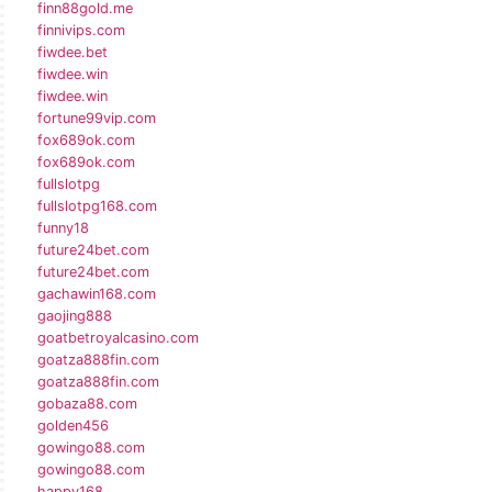
finn88gold.me
finnivips.com
fiwdee.bet
fiwdee.win
fiwdee.win
fortune99vip.com
fox689ok.com
fox689ok.com
fullslotpg
fullslotpg168.com
funny18
future24bet.com
future24bet.com
gachawin168.com
gaojing888
goatbetroyalcasino.com
goatza888fin.com
goatza888fin.com
gobaza88.com
golden456
gowingo88.com
gowingo88.com
happy168