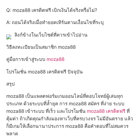
Q: moza88 เครดิตฟรี เบิกเงินได้จริงหรือไม่?
A: ถอนได้จริงเมื่อทำยอดเทิร์นตามเงื่อนไขที่ระบุ
ลิงก์ข้างในเว็บไซต์ที่ควรเข้าไปอ่าน
วิธีลงทะเบียนเป็นสมาชิก moza88
คู่มือการเข้าสู่ระบบ
moza88
โปรโมชั่น moza88 เครดิตฟรี ปัจจุบัน
สรุป
moza88 เป็นแพลตฟอร์มเกมออนไลน์ที่ตอบโจทย์ผู้เล่นทุก
ประเภท ด้วยระบบที่ล้ำยุค การ moza88 สมัคร ที่ง่าย ระบบ
moza88 เข้าระบบ ที่เร็ว และโปรโมชั่น
moza88 เครดิตฟรี
ที่
คุ้มค่า ถ้าเกิดคุณกำลังมองหาเว็บที่ครบวงจร ไม่มีอันตราย แล้ว
ก็มีเกมให้เลือกนานาประการ moza88 คือคำตอบที่ไม่สมควร
พลาด