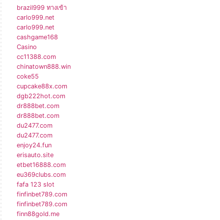
brazil999 ทางเข้า
carlo999.net
carlo999.net
cashgame168
Casino
cc11388.com
chinatown888.win
coke55
cupcake88x.com
dgb222hot.com
dr888bet.com
dr888bet.com
du2477.com
du2477.com
enjoy24.fun
erisauto.site
etbet16888.com
eu369clubs.com
fafa 123 slot
finfinbet789.com
finfinbet789.com
finn88gold.me