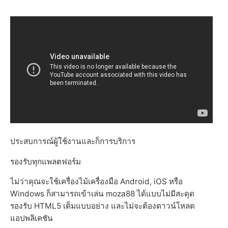
ประสบการณ์ผู้ใช้งานและก็การบริการ
รองรับทุกแพลตฟอร์ม
ไม่ว่าคุณจะใช้เครื่องไม้เครื่องมือ Android, iOS หรือ
Windows ก็สามารถเข้าเล่น moza88 ได้แบบไม่มีสะดุด
รองรับ HTML5 เต็มแบบอย่าง และไม่จะต้องดาวน์โหลด
แอปพลิเคชัน