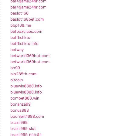
bar4game24hr.com
bar4game24hr.com
baslot168
baslot168bet.com
bbp168.me
betboxclubs.com
betflixtikto
betflixtikto.info
betway
betworld369hot.com
betworld369hot.com
bh99
bio285th.com
bitcoin
bluewin8888.info
bluewin8888.info
bombet888.win
bonanza99
bonus888
boonlert1688.com
brazil999
brazil999 slot
brazil999 ทางเข้า