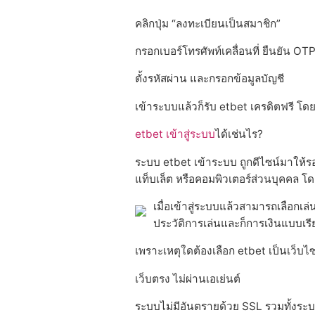
คลิกปุ่ม “ลงทะเบียนเป็นสมาชิก”
กรอกเบอร์โทรศัพท์เคลื่อนที่ ยืนยัน OT
ตั้งรหัสผ่าน และกรอกข้อมูลบัญชี
เข้าระบบแล้วก็รับ etbet เครดิตฟรี โดย
etbet เข้าสู่ระบบ
ได้เช่นไร?
ระบบ etbet เข้าระบบ ถูกดีไซน์มาให้รอง
แท็บเล็ต หรือคอมพิวเตอร์ส่วนบุคคล โดย
เมื่อเข้าสู่ระบบแล้วสามารถเลือก
ประวัติการเล่นและก็การเงินแบบเรี
เพราะเหตุใดต้องเลือก etbet เป็นเว็บ
เว็บตรง ไม่ผ่านเอเย่นต์
ระบบไม่มีอันตรายด้วย SSL รวมทั้งระ