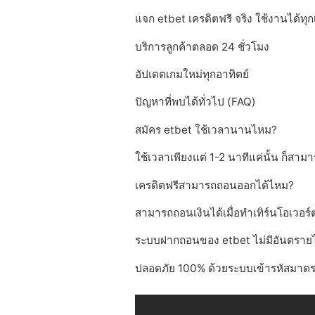
แจก etbet เครดิตฟรี จริง ใช้งานได้ทุ
บริการลูกค้าตลอด 24 ชั่วโมง
อัปเดตเกมใหม่ทุกอาทิตย์
ปัญหาที่พบได้ทั่วไป (FAQ)
สมัคร etbet ใช้เวลานานไหม?
ใช้เวลาเพียงแต่ 1-2 นาทีแค่นั้น ก็สามาร
เครดิตฟรีสามารถถอนออกได้ไหม?
สามารถถอนเงินได้เมื่อทำเทิร์นโอเวอร
ระบบฝากถอนของ etbet ไม่มีอันตราย
ปลอดภัย 100% ด้วยระบบเข้ารหัสมา