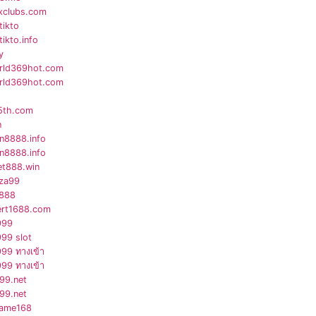
xclubs.com
tikto
tikto.info
y
rld369hot.com
rld369hot.com
5th.com
n
n8888.info
n8888.info
t888.win
za99
888
ert1688.com
999
999 slot
999 ทางเข้า
999 ทางเข้า
99.net
99.net
ame168