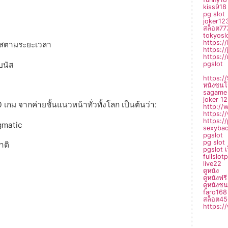
kiss918
pg slot
joker12
สล็อต77
tokyosl
https:/
นัสตามระยะเวลา
https://
https:/
บนัส
pgslot
https:/
หนังชนโ
sagame
joker 1
เกม จากค่ายชั้นแนวหน้าทั่วทั้งโลก เป็นต้นว่า:
http:/
https:/
https:/
gmatic
sexybac
pgslot
pg slot
าติ
pgslot เ
fullslot
live22
ดูหนัง
ดูหนังฟรี
ดูหนังช
faro168
สล็อต45
https:/