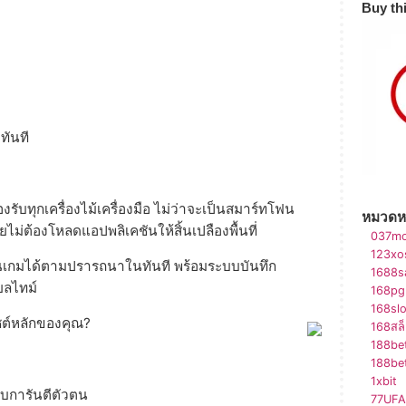
Buy th
P
ทันที
รับทุกเครื่องไม้เครื่องมือ ไม่ว่าจะเป็นสมาร์ทโฟน
หมวดหม
ไม่ต้องโหลดแอปพลิเคชันให้สิ้นเปลืองพื้นที่
037mo
123xo
เล่นเกมได้ตามปรารถนาในทันที พร้อมระบบบันทึก
1688s
ยลไทม์
168pg
168slo
ไซต์หลักของคุณ?
168สล
188be
188be
1xbit
บบการันตีตัวตน
77UFA