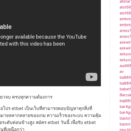
allsta
alot66
alot6
ambno
ambno
aress
aress
askwin
askwin
askyo
askyo
audi6
av
ba88t
ba88t
babet
Bacca
ดียวจบ ครบทุกความต้องการ
baj88
bar4g
มือโปร etbet เป็นเว็บที่สามารถตอบปัญหาทุกสิ่งที่
bar4g
มมากมายหลากหลายของเกม ความเร็วของระบบ ความคุ้ม
baslo
ับค่อนข้างสูง สมัคร etbet วันนี้ เพื่อรับ etbet
baslo
นที่เหนือกว่า
bbp16