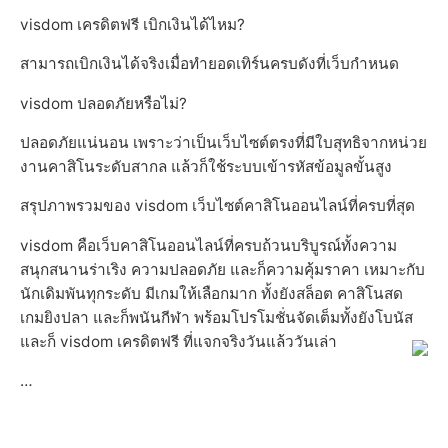
visdom เครดิตฟรี เบิกเงินได้ไหม?
สามารถเบิกเงินได้จริงเมื่อทำยอดเทิร์นครบดังที่เว็บกำหนด
visdom ปลอดภัยหรือไม่?
ปลอดภัยแน่นอน เพราะว่าเป็นเว็บไซต์ตรงที่มีใบสุทธิจากหน่วย
งานคาสิโนระดับสากล แล้วก็ใช้ระบบเข้ารหัสข้อมูลขั้นสูง
สรุปภาพรวมของ visdom เว็บไซต์คาสิโนออนไลน์ที่ครบที่สุด
visdom คือเว็บคาสิโนออนไลน์ที่ครบถ้วนบริบูรณ์ทั้งความ
สนุกสนานร่าเริง ความปลอดภัย และก็ความคุ้มราคา เหมาะกับ
นักเดิมพันทุกระดับ มีเกมให้เลือกมาก ทั้งยังสล็อต คาสิโนสด
เกมยิงปลา และก็พนันกีฬา พร้อมโปรโมชั่นจัดเต็มทั้งยังโบนัส
และก็ visdom เครดิตฟรี ที่แจกจริงวันแล้ววันเล่า
…