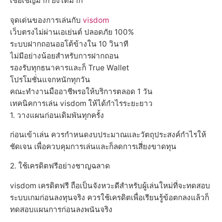
เชื้อเชิญมาก ยิ่งได้มาก
จุดเด่นของการเล่นกับ
visdom
เว็บตรงไม่ผ่านเอเย่นต์ ปลอดภัย 100%
ระบบฝากถอนออโต้ข้างใน 10 วินาที
ไม่มีอย่างน้อยสำหรับการฝากถอน
รองรับทุกธนาคารและก็ True Wallet
โปรโมชั่นแจกหนักทุกวัน
คณะทำงานมืออาชีพรอให้บริการตลอด 1 วัน
เทคนิคการเล่น visdom ให้ได้กำไรระยะยาว
1. วางแผนก่อนเดิมพันทุกครั้ง
ก่อนเข้าเล่น ควรกำหนดงบประมาณและวัตถุประสงค์กำไรให้
ชัดเจน เพื่อควบคุมการเล่นและก็ลดการเสี่ยงขาดทุน
2. ใช้เครดิตฟรีอย่างชาญฉลาด
visdom เครดิตฟรี ถือเป็นจังหวะดีสำหรับผู้เล่นใหม่ที่จะทดสอบ
ระบบเกมก่อนลงทุนจริง ควรใช้เครดิตเพื่อเรียนรู้ข้อตกลงแล้วก็
ทดสอบแผนการก่อนลงพนันจริง