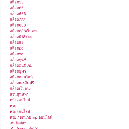
สล็อต55
สล็อต66
สล็อต666
สล็อต777
สล็อต888
สล็อต888เว็บตรง
สล็อต918kiss
สล็อต99
สล็อตpg
สล็อตxo
สล็อตพุซซี่
สล็อตมันนี่เกม
สล็อตยูฟ่า
สล็อตออนไลน์
สล็อตเครดิตฟรี
สล็อตเว็บตรง
สวนสุนันทา
หนังออนไลน์
หวย
หวยออนไลน์
หวยเวียดนาม vip ออนไลน์
เกมยิงปลา
เข้าสู่ระบบ ufa191