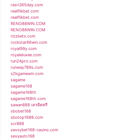
rasri365day.com
realflikbet.com
realflikbet.com
RENO88WIN.COM
RENO88WIN.COM
rizzbetx.com
rockstar66win.com
royal99y.com
royaleluxee.com
run24pro.com
runway789s.com
s2kgamewin.com
sagame
sagame168
sagame168th
sagame168th.com
sawan888 เครดิตฟรี
sbobet168
sbotop1688.com
scr888
sexxybet168-casino.com
sexyauto168