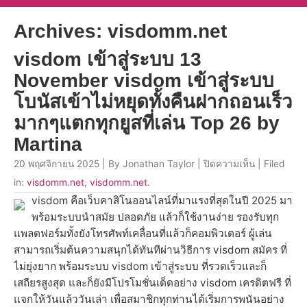
Archives: visdomm.net
visdom เข้าสู่ระบบ 13
November visdom เข้าสู่ระบบ
โบนัสเข้าไม่หยุดทั้งคืนฝากถอนเร็ว
มากๆแตกทุกยูสที่เล่น Top 26 by
Martina
20 พฤศจิกายน 2025 | By Jonathan Taylor |
ปิดความเห็น
| Filed
in:
visdomm.net
,
visdomm.net
.
visdom คือเว็บคาสิโนออนไลน์ที่มาแรงที่สุดในปี 2025 มา
พร้อมระบบนำสมัย ปลอดภัย แล้วก็ใช้งานง่าย รองรับทุก
แพลตฟอร์มทั้งยังโทรศัพท์เคลื่อนที่แล้วก็คอมพิวเตอร์ ผู้เล่น
สามารถเริ่มต้นความสนุกได้ทันทีผ่านวิธีการ visdom สมัคร ที่
ไม่ยุ่งยาก พร้อมระบบ visdom เข้าสู่ระบบ ที่รวดเร็วและก็
เสถียรสูงสุด และก็ยังมีโปรโมชั่นเด็ดอย่าง visdom เครดิตฟรี ที่
แจกให้วันแล้ววันเล่า เพื่อสมาชิกทุกท่านได้เริ่มการพนันอย่าง