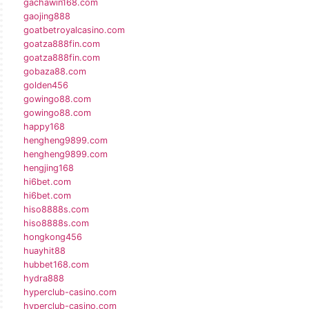
gachawin168.com
gaojing888
goatbetroyalcasino.com
goatza888fin.com
goatza888fin.com
gobaza88.com
golden456
gowingo88.com
gowingo88.com
happy168
hengheng9899.com
hengheng9899.com
hengjing168
hi6bet.com
hi6bet.com
hiso8888s.com
hiso8888s.com
hongkong456
huayhit88
hubbet168.com
hydra888
hyperclub-casino.com
hyperclub-casino.com