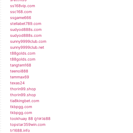
ss168vip.com
ssc168.com
ssgame666
stellabet789.com
sudyod888s.com
sudyod888s.com
sunny9999club.com
sunny9999club.net
t88golds.com
t88golds.com
tangtem168
teenoi888
temmax69
texas24
thorin99.shop
thorin99.shop
tia8kingbet.com
tkbpgg.com
tkbpgg.com
tookhuay 88 ถูกหวย88
topstar359win.com
tr1688.info