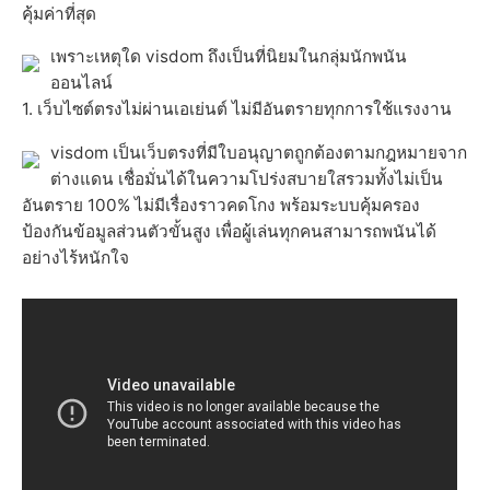
คุ้มค่าที่สุด
เพราะเหตุใด visdom ถึงเป็นที่นิยมในกลุ่มนักพนัน
ออนไลน์
1. เว็บไซต์ตรงไม่ผ่านเอเย่นต์ ไม่มีอันตรายทุกการใช้แรงงาน
visdom เป็นเว็บตรงที่มีใบอนุญาตถูกต้องตามกฎหมายจาก
ต่างแดน เชื่อมั่นได้ในความโปร่งสบายใสรวมทั้งไม่เป็น
อันตราย 100% ไม่มีเรื่องราวคดโกง พร้อมระบบคุ้มครอง
ป้องกันข้อมูลส่วนตัวขั้นสูง เพื่อผู้เล่นทุกคนสามารถพนันได้
อย่างไร้หนักใจ