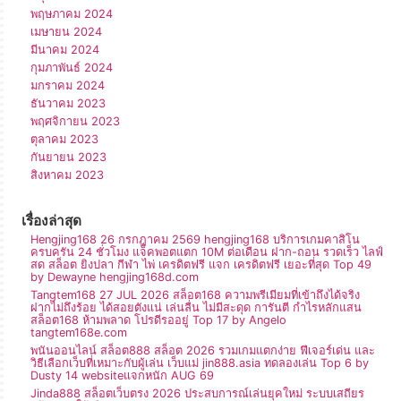
พฤษภาคม 2024
เมษายน 2024
มีนาคม 2024
กุมภาพันธ์ 2024
มกราคม 2024
ธันวาคม 2023
พฤศจิกายน 2023
ตุลาคม 2023
กันยายน 2023
สิงหาคม 2023
เรื่องล่าสุด
Hengjing168 26 กรกฎาคม 2569 hengjing168 บริการเกมคาสิโน
ครบครัน 24 ชั่วโมง แจ็คพอตแตก 10M ต่อเดือน ฝาก-ถอน รวดเร็ว ไลฟ์
สด สล็อต ยิงปลา กีฬา ไพ่ เครดิตฟรี แจก เครดิตฟรี เยอะที่สุด Top 49
by Dewayne hengjing168d.com
Tangtem168 27 JUL 2026 สล็อต168 ความพรีเมียมที่เข้าถึงได้จริง
ฝากไม่ถึงร้อย ได้สอยตังแน่ เล่นลื่น ไม่มีสะดุด การันตี กำไรหลักแสน
สล็อต168 ห้ามพลาด โปรดีรออยู่ Top 17 by Angelo
tangtem168e.com
พนันออนไลน์ สล็อต888 สล็อต 2026 รวมเกมแตกง่าย ฟีเจอร์เด่น และ
วิธีเลือกเว็บที่เหมาะกับผู้เล่น เว็บแม่ jin888.asia ทดลองเล่น Top 6 by
Dusty 14 websiteแจกหนัก AUG 69
Jinda888 สล็อตเว็บตรง 2026 ประสบการณ์เล่นยุคใหม่ ระบบเสถียร