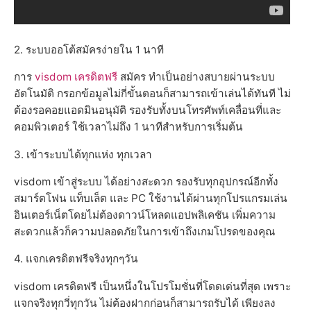
2. ระบบออโต้สมัครง่ายใน 1 นาที
การ
visdom เครดิตฟรี
สมัคร ทำเป็นอย่างสบายผ่านระบบ
อัตโนมัติ กรอกข้อมูลไม่กี่ขั้นตอนก็สามารถเข้าเล่นได้ทันที ไม่
ต้องรอคอยแอดมินอนุมัติ รองรับทั้งบนโทรศัพท์เคลื่อนที่และ
คอมพิวเตอร์ ใช้เวลาไม่ถึง 1 นาทีสำหรับการเริ่มต้น
3. เข้าระบบได้ทุกแห่ง ทุกเวลา
visdom เข้าสู่ระบบ ได้อย่างสะดวก รองรับทุกอุปกรณ์อีกทั้ง
สมาร์ตโฟน แท็บเล็ต และ PC ใช้งานได้ผ่านทุกโปรแกรมเล่น
อินเตอร์เน็ตโดยไม่ต้องดาวน์โหลดแอปพลิเคชัน เพิ่มความ
สะดวกแล้วก็ความปลอดภัยในการเข้าถึงเกมโปรดของคุณ
4. แจกเครดิตฟรีจริงทุกๆวัน
visdom เครดิตฟรี เป็นหนึ่งในโปรโมชั่นที่โดดเด่นที่สุด เพราะ
แจกจริงทุกวี่ทุกวัน ไม่ต้องฝากก่อนก็สามารถรับได้ เพียงลง