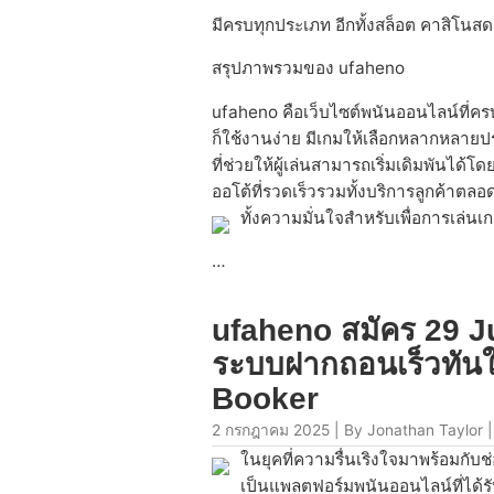
มีครบทุกประเภท อีกทั้งสล็อต คาสิโนส
สรุปภาพรวมของ ufaheno
ufaheno คือเว็บไซต์พนันออนไลน์ที่ครบ
ก็ใช้งานง่าย มีเกมให้เลือกหลากหลายปร
ที่ช่วยให้ผู้เล่นสามารถเริ่มเดิมพันได
ออโต้ที่รวดเร็วรวมทั้งบริการลูกค้าตลอ
ทั้งความมั่นใจสำหรับเพื่อการเล่น
…
ufaheno สมัคร 29 J
ระบบฝากถอนเร็วทันใ
Booker
2 กรกฎาคม 2025 | By Jonathan Taylor 
ในยุคที่ความรื่นเริงใจมาพร้อมกั
เป็นแพลตฟอร์มพนันออนไลน์ที่ได้