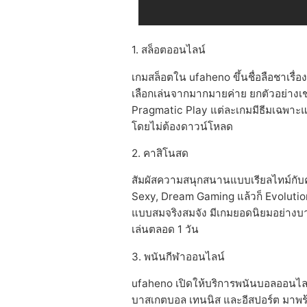
1. สล็อตออนไลน์
เกมสล็อตใน ufaheno ขึ้นชื่อลือชาเรื
เลือกเล่นจากมากมายค่าย ยกตัวอย่างเช
Pragmatic Play แต่ละเกมมีธีมเฉพาะแล
โดยไม่ต้องดาวน์โหลด
2. คาสิโนสด
สัมผัสความสนุกสนานแบบเรียลไทม์กับค
Sexy, Dream Gaming แล้วก็ Evolution
แบบสมจริงสมจัง มีเกมยอดนิยมอย่างบาคา
เล่นตลอด 1 วัน
3. พนันกีฬาออนไลน์
ufaheno เปิดให้บริการพนันบอลออนไลน
บาสเกตบอล เทนนิส และอีสปอร์ต มาพร้