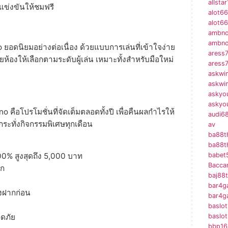
allsta
แข่งขันให้ชมฟรี
alot66
alot6
ambno
ambno
อดนิยมอย่างต่อเนื่อง ด้วยแบบการเล่นที่เข้าใจง่าย
aress
ห้องให้เลือกตามระดับผู้เล่น เหมาะทั้งสำหรับมือใหม่
aress
askwin
askwin
askyo
askyo
eno คือโปรโมชั่นที่จัดเต็มตลอดทั้งปี เพื่อคืนผลกำไรให้
audi6
ระทั่งกิจกรรมพิเศษทุกเดือน
av
ba88t
ba88t
00% สูงสุดถึง 5,000 บาท
babet
Bacca
าก
baj88
bar4g
องฝากก่อน
bar4g
baslo
ดภัย
baslo
bbp16