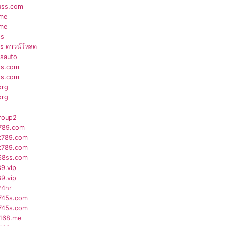
uss.com
.me
.me
ss
ss ดาวน์โหลด
ssauto
ss.com
ss.com
org
org
roup2
789.com
t789.com
t789.com
68ss.com
9.vip
9.vip
24hr
e745s.com
e745s.com
r168.me