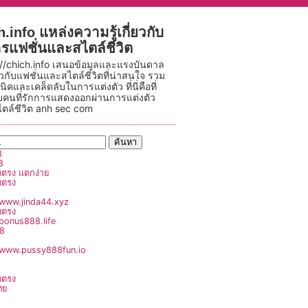
.info แหล่งความรู้เกี่ยวกับ
รแฟชั่นและสไตล์ชีวิต
://chich.info เสนอข้อมูลและแรงบันดาล
ยวกับแฟชั่นและสไตล์ชีวิตที่น่าสนใจ รวม
นิคและเคล็ดลับในการแต่งตัว ที่นี่คือที่
บคนที่รักการแสดงออกผ่านการแต่งตัว
ตล์ชีวิต anh sec com
3
8
บตรง แตกง่าย
บตรง
/www.jinda44.xyz
บตรง
/bonus888.life
8
/www.pussy888fun.io
บตรง
ทย