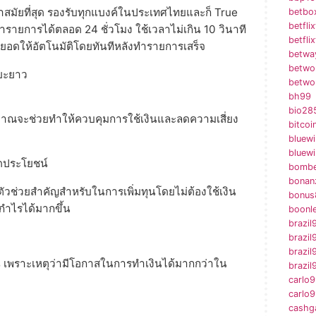
ำสมัยที่สุด รองรับทุกแบงค์ในประเทศไทยและก็ True
betbo
betflix
ำรายการได้ตลอด 24 ชั่วโมง ใช้เวลาไม่เกิน 10 วินาที
betflix
อดให้อัตโนมัติโดยทันทีหลังทำรายการเสร็จ
betwa
betwo
ะยะยาว
betwo
bh99
bio28
าณจะช่วยทำให้ควบคุมการใช้เงินและลดความเสี่ยง
bitcoi
bluewi
bluewi
ิดประโยชน์
bombe
bonan
ตัวช่วยสำคัญสำหรับในการเพิ่มทุนโดยไม่ต้องใช้เงิน
bonus
ำไรได้มากขึ้น
boonl
brazil
brazil
brazil
96% เพราะเหตุว่ามีโอกาสในการทำเงินได้มากกว่าใน
brazil
carlo9
carlo9
cashg