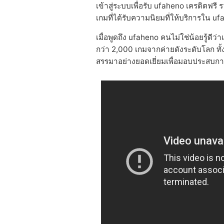
เข้าสู่ระบบเพื่อรับ ufaheno เครดิตฟรี รว
เกมที่ได้รับความนิยมที่ให้บริการใน u
เมื่อพูดถึง ufaheno คนไม่ใช่น้อยรู้ดีว่
กว่า 2,000 เกมจากค่ายดังระดับโลก ทั้
สรรมาอย่างยอดเยี่ยมเพื่อมอบประสบการณ์ที