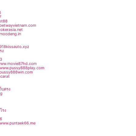
3
7
ot88
/betwayvietnam.com
jokerasia.net
/moodeng.in
/918kissauto.xyz
รง
23
/www.movie87hd.com
/www.pussy888play.com
/pussy888win.com
carat
ว็บตรง
pg
นโรง
6
/www.puntaek66.me