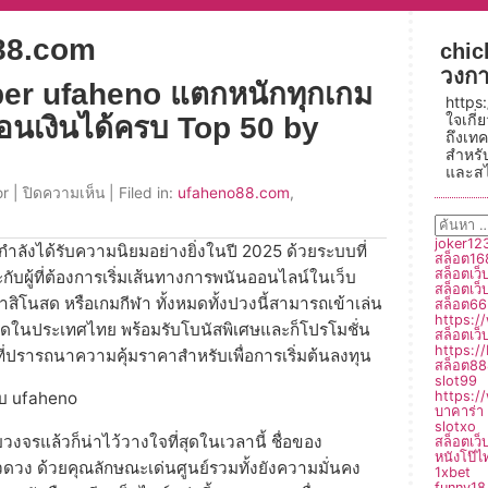
88.com
chich
วงกา
er ufaheno แตกหนักทุกเกม
https
ใจเกี่
ูสถอนเงินได้ครบ Top 50 by
ถึงเทค
สำหรั
และสไ
or |
ปิดความเห็น
| Filed in:
ufaheno88.com
,
joker12
กำลังได้รับความนิยมอย่างยิ่งในปี 2025 ด้วยระบบที่
สล็อต16
สล็อตเว็
ะกับผู้ที่ต้องการเริ่มเส้นทางการพนันออนไลน์ในเว็บ
สล็อตเว็
คาสิโนสด หรือเกมกีฬา ทั้งหมดทั้งปวงนี้สามารถเข้าเล่น
สล็อต66
https:/
ที่สุดในประเทศไทย พร้อมรับโบนัสพิเศษและก็โปรโมชั่น
สล็อตเว็
https:/
ี่ปรารถนาความคุ้มราคาสำหรับเพื่อการเริ่มต้นลงทุน
สล็อต88
slot99
https:/
กับ ufaheno
บาคาร่า
slotxo
บวงจรแล้วก็น่าไว้วางใจที่สุดในเวลานี้ ชื่อของ
สล็อตเว็
หนังโป๊ไ
ดวง ด้วยคุณลักษณะเด่นศูนย์รวมทั้งยังความมั่นคง
1xbet
funny18