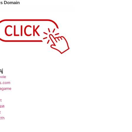
is Domain
ู่
vie
s.com
agame
t
็อต
t
tth