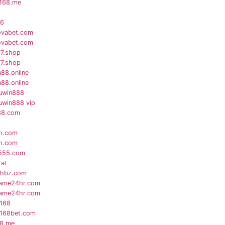
r168.me
66
vabet.com
vabet.com
77.shop
77.shop
88.online
88.online
uwin888
uwin888 vip
88.com
h.com
h.com
555.com
rat
thbz.com
ame24hr.com
ame24hr.com
t168
t168bet.com
8.me