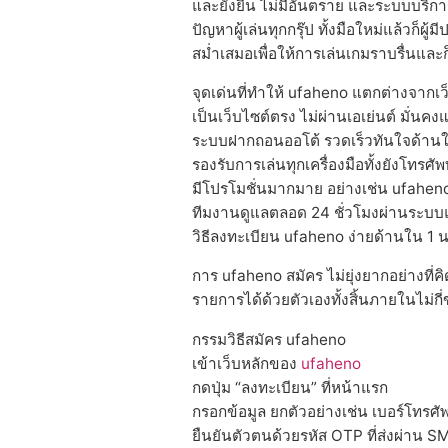
และยั่งยืน ไม่มีอันตราย และระบบบริกา
ปัญหาผู้เล่นทุกกรุ๊ป ทั้งมือใหม่แล้วก
สม่ำเสมอเพื่อให้การเล่นเกมราบรื่นและก
จุดเด่นที่ทำให้ ufaheno แตกต่างจากเว็
เป็นเว็บไซต์ตรง ไม่ผ่านเอเย่นต์ มั่นคงแ
ระบบฝากถอนออโต้ รวดเร็วทันใจด้านใ
รองรับการเล่นทุกเครื่องมือทั้งยังโทรศัพ
มีโปรโมชั่นมากมาย อย่างเช่น ufaheno
ทีมงานดูแลตลอด 24 ชั่วโมงผ่านระบบแ
วิธีลงทะเบียน ufaheno ง่ายด้านใน 1 น
การ ufaheno สมัคร ไม่ยุ่งยากอย่างที่
รายการได้ด้วยตัวเองทั้งสิ้นภายในไม่กี
กรรมวิธีสมัคร ufaheno
เข้าเว็บหลักของ
ufaheno
กดปุ่ม “ลงทะเบียน” ที่หน้าแรก
กรอกข้อมูล ยกตัวอย่างเช่น เบอร์โทรศั
ยืนยันตัวตนด้วยรหัส OTP ที่ส่งผ่าน S