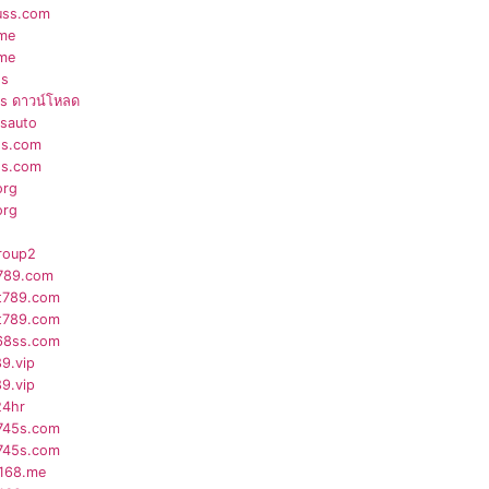
uss.com
.me
.me
ss
ss ดาวน์โหลด
ssauto
ss.com
ss.com
org
org
roup2
789.com
t789.com
t789.com
68ss.com
9.vip
9.vip
24hr
e745s.com
e745s.com
r168.me