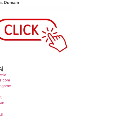
is Domain
ู่
vie
s.com
agame
t
็อต
t
tth