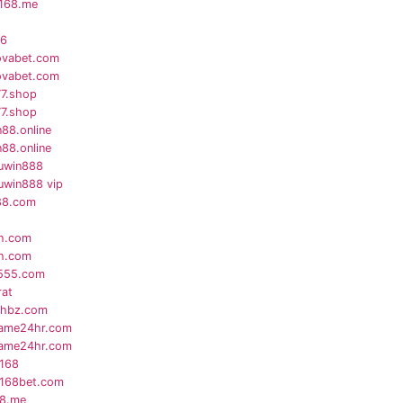
r168.me
66
vabet.com
vabet.com
77.shop
77.shop
88.online
88.online
uwin888
uwin888 vip
88.com
h.com
h.com
555.com
rat
thbz.com
ame24hr.com
ame24hr.com
t168
t168bet.com
8.me