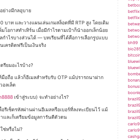
betbo
ีอย่างมีกลอุบาย
betflix
betflix
150 บาท และวางแผนเล่นเกมสล็อตที่มี RTP สูง โดยเดิม
betwa
เพิ่มโอกาสทำเทิร์น เมื่อมีกำไรตามเป้าก็นำออกเล็กน้อย
betwo
betwo
ผลกำไรบางส่วนได้ — บทเรียนที่ได้คือการเลือกรูปแบบ
bh99
เครดิตฟรีเป็นเงินจริง
bio28
bitcoi
bluewi
เตรียมอะไรบ้าง?
bluewi
bombe
ท์มือถือ แล้วก็อีเมลสำหรับรับ OTP แม้ปรารถนาฝาก
bonan
อวอลเล็ต
bonus
boonl
n8888
เข้าสู่ระบบ) จะทำอย่างไร?
brazil
brazil
่อรีเซ็ตรหัสผ่านผ่านอีเมลหรือเบอร์ที่ลงทะเบียนไว้ แม้
brazil
้าและก็เตรียมข้อมูลการันตีตัวตน
brazil
carlo9
ช่หรือไม่?
carlo9
cashg