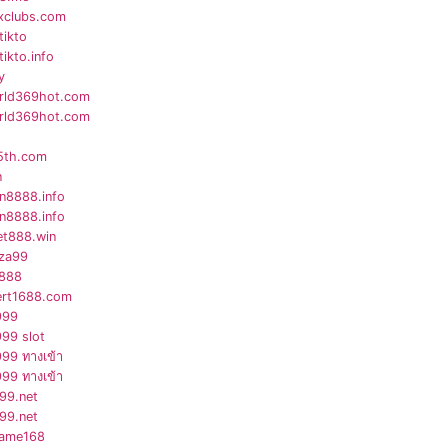
xclubs.com
tikto
tikto.info
y
rld369hot.com
rld369hot.com
5th.com
n
n8888.info
n8888.info
t888.win
za99
888
ert1688.com
999
999 slot
999 ทางเข้า
999 ทางเข้า
99.net
99.net
ame168