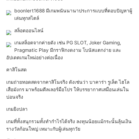
boonlert1688 มีเกมพนันนานาประการแบบที่ตอบปัญหาผู้
เล่นทุกสไตล์
สล็อตออนไลน์
เกมสล็อตจากค่ายดัง เช่น PG SLOT, Joker Gaming,
Pragmatic Play มีกราฟิกงดงาม โบนัสแตกง่าย และ
อัปเดตเกมใหม่อย่างต่อเนื่อง
คาสิโนสด
เกมถ่ายทอดสดจากคาสิโนจริง ดังเช่นว่า บาคาร่า รูเล็ต ไฮโล
เสือมังกร มาพร้อมดีลเลอร์มือโปร ให้บรรยากาศเสมือนเล่นใน
บ่อนจริง
เกมยิงปลา
เกมที่ทั้งสนุกรวมทั้งทำกำไรได้จริง ลงทุนน้อยแม้กระนั้นลุ้นเงิน
รางวัลก้อนใหญ่ เหมาะกับผู้เล่นทุกวัย