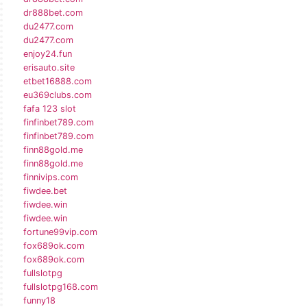
dr888bet.com
du2477.com
du2477.com
enjoy24.fun
erisauto.site
etbet16888.com
eu369clubs.com
fafa 123 slot
finfinbet789.com
finfinbet789.com
finn88gold.me
finn88gold.me
finnivips.com
fiwdee.bet
fiwdee.win
fiwdee.win
fortune99vip.com
fox689ok.com
fox689ok.com
fullslotpg
fullslotpg168.com
funny18