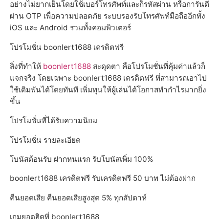
อย่างไม่ยากเย็นโดยใช้เบอร์โทรศัพท์และก็รหัสผ่าน หรือการันตี
ผ่าน OTP เพื่อความปลอดภัย ระบบรองรับโทรศัพท์มือถืออีกทั้ง
iOS และ Android รวมทั้งคอมพิวเตอร์
โปรโมชั่น boonlert1688 เครดิตฟรี
สิ่งที่ทำให้
boonlert1688
สะดุดตา คือโปรโมชั่นที่คุ้มค่าแล้วก็
แจกจริง โดยเฉพาะ boonlert1688 เครดิตฟรี ที่สามารถเอาไป
ใช้เดิมพันได้โดยทันที เพิ่มทุนให้ผู้เล่นได้โอกาสทำกำไรมากยิ่ง
ขึ้น
โปรโมชั่นที่ได้รับความนิยม
โปรโมชั่น รายละเอียด
โบนัสต้อนรับ ฝากหนแรก รับโบนัสเพิ่ม 100%
boonlert1688 เครดิตฟรี รับเครดิตฟรี 50 บาท ไม่ต้องฝาก
คืนยอดเสีย คืนยอดเสียสูงสุด 5% ทุกสัปดาห์
เกมยอดฮิตที่ boonlert1688