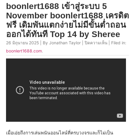
boonlert1688 เข้าสู่ระบบ 5
November boonlert1688 เครดิต
ฟรี เดิมพันแตกง่ายไม่มีขั้นต่ำถอน
ออกได้ทันที Top 14 by Sheree
26 มิถุนายน 2025 | By Jonathan Taylor |
ปิดความเห็น
| Filed in:
boonlert1688.com
.
เมื่อเอ่ยถึงการเล่นพนันออนไลน์ที่ครบวงจรและก็ไม่เป็น