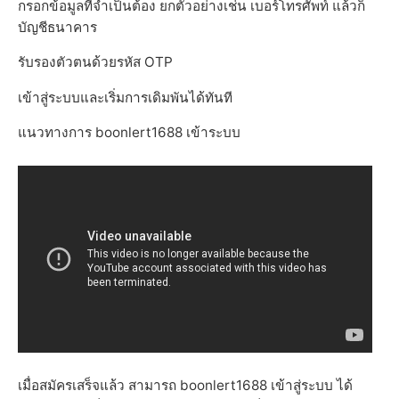
กรอกข้อมูลที่จำเป็นต้อง ยกตัวอย่างเช่น เบอร์โทรศัพท์ แล้วก็
บัญชีธนาคาร
รับรองตัวตนด้วยรหัส OTP
เข้าสู่ระบบและเริ่มการเดิมพันได้ทันที
แนวทางการ boonlert1688 เข้าระบบ
เมื่อสมัครเสร็จแล้ว สามารถ boonlert1688 เข้าสู่ระบบ ได้