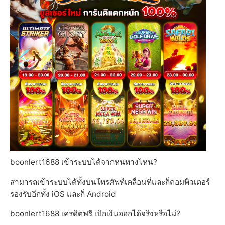
boonlert1688 เข้าระบบได้จากหนทางไหน?
สามารถเข้าระบบได้ทั้งบนโทรศัพท์เคลื่อนที่และก็คอมพิวเตอร์
รองรับอีกทั้ง iOS และก็ Android
boonlert1688 เครดิตฟรี เบิกเงินออกได้จริงหรือไม่?