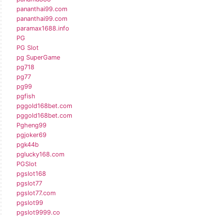
pananthai99.com
pananthai99.com
paramax1688.info
PG
PG Slot
pg SuperGame
pg718
pg77
pg99
pgfish
pggold168bet.com
pggold168bet.com
Pgheng99
pgjoker69
pgk44b
pglucky168.com
PGSlot
pgslot168
pgslot77
pgslot77.com
pgslot99
pgslot9999.co