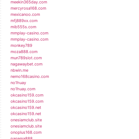
meekin365day.com
mercyrosa168.com
mexicanoo.com
mfj889xx.com
mib555s.com
mmplay-casino.com
mmplay-casino.com
monkey789
moza888.com
mun789slot.com
nagawaybet.com
nbwin.me
nemo168casino.com
no1huay
no1huay.com
okcasino159.com
okcasino159.com
okcasino159.net
okcasino159.net
onesiamclub.site
onesiamclub.site
onoplus168.com
panama888