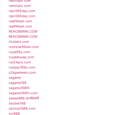
ramclubx.com
ramclubx.com
rasri365day.com
rasri365day.com
realflikbet.com
realflikbet.com
RENO88WIN.COM
RENO88WIN.COM
rizzbetx.com
rockstar66win.com
royal99y.com
royaleluxee.com
run24pro.com
runway789s.com
s2kgamewin.com
sagame
sagame168
sagame168th
sagame168th.com
sawan888 เครดิตฟรี
sbobet168
sbotop1688.com
scr888