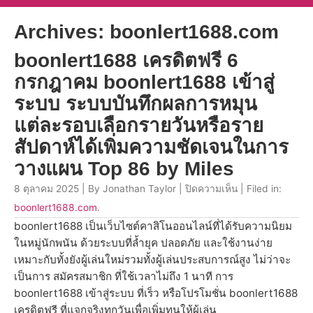
Archives: boonlert1688.com
boonlert1688 เครดิตฟรี 6
กรกฎาคม boonlert1688 เข้าสู่
ระบบ ระบบบันทึกผลการหมุน
แต่ละรอบเลือกรายวันหรือราย
สัปดาห์ได้เพิ่มความชัดเจนในการ
วางแผน Top 86 by Miles
8 ตุลาคม 2025 | By Jonathan Taylor |
ปิดความเห็น
| Filed in:
boonlert1688.com
.
boonlert1688 เป็นเว็บไซต์คาสิโนออนไลน์ที่ได้รับความนิยม
ในหมู่นักพนัน ด้วยระบบที่ล้ำยุค ปลอดภัย และใช้งานง่าย
เหมาะกับทั้งยังผู้เล่นใหม่รวมทั้งผู้เล่นประสบการณ์สูง ไม่ว่าจะ
เป็นการ สมัครสมาชิก ที่ใช้เวลาไม่ถึง 1 นาที การ
boonlert1688 เข้าสู่ระบบ ที่เร็ว หรือโปรโมชั่น boonlert1688
เครดิตฟรี ที่แจกจริงทุกวันเพื่อเพิ่มทุนให้ผู้เล่น