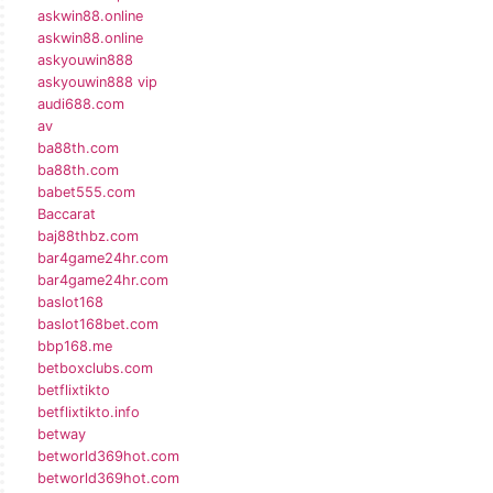
askwin88.online
askwin88.online
askyouwin888
askyouwin888 vip
audi688.com
av
ba88th.com
ba88th.com
babet555.com
Baccarat
baj88thbz.com
bar4game24hr.com
bar4game24hr.com
baslot168
baslot168bet.com
bbp168.me
betboxclubs.com
betflixtikto
betflixtikto.info
betway
betworld369hot.com
betworld369hot.com