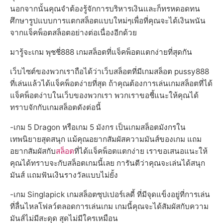
นอกจากนั้นคุณจำต้องรู้จักการบริหารเงินและก็ทรหดอดทน
ศึกษารูปแบบการแตกสล็อตแบบใหม่ๆเพื่อที่คุณจะได้เงินพนัน
จากแจ็คพ็อตสล็อตอย่างต่อเนื่องอีกด้วย
มารู้จะเกม พุชชี่888 เกมสล็อตที่แจ็คพ็อตแตกง่ายที่สุดกัน
เว็บไซต์ของพวกเราถือได้ว่าเว็บสล็อตที่มีเกมสล็อต pussy888
ที่เล่นแล้วได้แจ็คพ็อตง่ายที่สุด ถ้าคุณต้องการเล่นเกมสล็อตที่ได้
แจ็คพ็อตง่าบในเว็บของพวกเรา พวกเราขอชี้แนะให้คุณได้
ทราบจักกับเกมสล็อตดังต่อนี้
-เกม 5 Dragon หรือเกม 5 มังกร เป็นเกมสล็อตมังกรใน
เทพนิยายสุดสนุก แม้คุณอยากสัมผัสความมันส์ของเกม แถม
อยากสัมผัสกับ
สล็อต
ที่ได้แจ็คพ็อตแตกง่าย เราขอเสนอแนะให้
คุณได้ทราบจะกับสล็อตเกมนี้เลย การันตีว่าคุณจะเล่นได้สนุก
มันส์ แถมฟันเงินรางวัลแบบไม่ยั้ง
-เกม Singlapick เกมสล็อตซุปเปอร์เลดี้ ที่มีจุดแข็งอยู่ที่การเล่น
ที่ลื่นไหลโฟลว์ตลอดการเล่นเกม เกมนี้คุณจะได้สัมผัสกับความ
มันส์ไม่มีสะดุด สุดไม่มีใครเหมือน