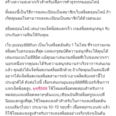
สร้างความสะดวกเร็วสำหรับเพื่อการทำธุรกรรมออนไลน์
ทั้งผองนี้เป็นวิธีการลงทะเบียนเป็นสมาชิกเว็บสล็อตออนไลน์ ถ้า
เกิดคุณพอใจสามารถลงทะเบียนเป็นสมาชิกได้ด้วยตนเอง
สล็อตออนไลน์ เล่นง่ายแจ็คพ็อตแตกเร็ว เกมสล็อตสนุกสนุก รับ
ประกันความฟินให้กับคุณ
เว็บ pussy888fun เป็นเว็บสล็อตอันดับ 1 ในไทย ที่รวบรวมเกม
สล็อตเว็บตรงเยอะที่สุด แหล่งกรุสมบัติความสนุกที่จะให้คุณได้
เล่นเกมแบบไม่มีลิมิต แม้คุณมาเล่นเกมสล็อตที่เว็บของพวกเรา
นอกเหนือจากคุณจะได้รับความสนุกสนานร่าเริงจาการเล่นเกม
แล้ว คุณยังได้แจ็คพ็อตเกมสล็อตอีกด้วย ถ้าเกิดคุณเป็นคนนึงที่
อยากได้แจ็คพ็อตเกมสล็อตสามารถนำเอาเคล็ดลับเหล่านี้ไป
ประยุกต์ได้ ดังต่อไปนี้ เลือกเล่นเกมpussy888ที่มีเปอร์เซ็นการ
แจกเจ็คพ็อตสูง,
พุชชี่888
ใช้โหมดสล็อตทดสอบสำหรับการ
ทดสอบแทงสล็อตหลายๆต้นแบบ,เขียนบันทึกสล็อตรูปแบบที่
นิยมแตกสูงที่สุด,ใช้โหมดแทงต่ำสำหรับในการแทงสล็อตต้น
แบบเดิมๆไปมา ประมาณ 10-15 รอบซ้ำ เพื่อหลอกระบบAi แล้ว
ก็ใช้โหมดแทงสูงสำหรับการแทงสล็อตอย่างจริงๆจังๆเป็นต้น