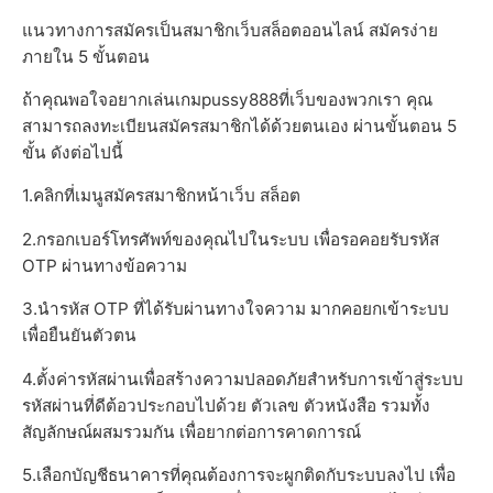
แนวทางการสมัครเป็นสมาชิกเว็บสล็อตออนไลน์ สมัครง่าย
ภายใน 5 ขั้นตอน
ถ้าคุณพอใจอยากเล่นเกมpussy888ที่เว็บของพวกเรา คุณ
สามารถลงทะเบียนสมัครสมาชิกได้ด้วยตนเอง ผ่านขั้นตอน 5
ขั้น ดังต่อไปนี้
1.คลิกที่เมนูสมัครสมาชิกหน้าเว็บ สล็อต
2.กรอกเบอร์โทรศัพท์ของคุณไปในระบบ เพื่อรอคอยรับรหัส
OTP ผ่านทางข้อความ
3.นำรหัส OTP ที่ได้รับผ่านทางใจความ มากคอยกเข้าระบบ
เพื่อยืนยันตัวตน
4.ตั้งค่ารหัสผ่านเพื่อสร้างความปลอดภัยสำหรับการเข้าสู่ระบบ
รหัสผ่านที่ดีต้อวประกอบไปด้วย ตัวเลข ตัวหนังสือ รวมทั้ง
สัญลักษณ์ผสมรวมกัน เพื่อยากต่อการคาดการณ์
5.เลือกบัญชีธนาคารที่คุณต้องการจะผูกติดกับระบบลงไป เพื่อ