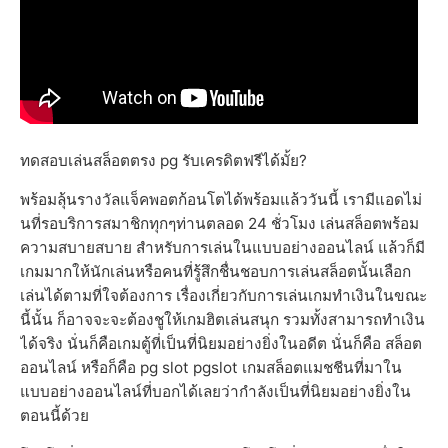
ทดสอบเล่นสล็อตตรง pg รับเครดิตฟรีได้มั้ย?
พร้อมลุ้นรางวัลแจ็คพอตก้อนโตได้พร้อมแล้ววันนี้ เรามีแอดไม่
นที่รอบริการสมาชิกทุกๆท่านตลอด 24 ชั่วโมง เล่นสล็อตพร้อม
ความสบายสบาย สำหรับการเล่นในแบบอย่างออนไลน์ แล้วก็มี
เกมมากให้นักเล่นหรือคนที่รู้สึกชื่นชอบการเล่นสล็อตนั้นเลือก
เล่นได้ตามที่ใจต้องการ เรื่องเกี่ยวกับการเล่นเกมทำเงินในขณะ
นี้นั้น ก็อาจจะจะต้องชูให้เกมฮิตเล่นสนุก รวมทั้งสามารถทำเงิน
ได้จริง นั่นก็คือเกมตู้ที่เป็นที่นิยมอย่างยิ่งในอดีต นั่นก็คือ สล็อต
ออนไลน์ หรือก็คือ pg slot pgslot เกมสล็อตแมชชีนที่มาใน
แบบอย่างออนไลน์ที่บอกได้เลยว่ากำลังเป็นที่นิยมอย่างยิ่งใน
ตอนนี้ด้วย