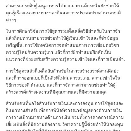
สามารถประดิษฐ์เมนูอาหารได้มากมาย แม้กระนั้นยังช่วยให้
คุณรู้เรื่องแนวทางทางของกินและการประสมประสานรสชาติ
ต่างๆ.
ในการศึกษาวิจัย การใช้สูตรรวมทั้งเคล็ดวิธีสำหรับในการจำ
แล้วก็ทบทวนสามารถช่วยทำให้ผู้เรียนเข้าใจและก็จำข้อมูล
เจริญขึ้น. การใช้เทคนิคการจดจำแบบภาพ การเชื่อมต่อวิชา
ความรู้ใหม่กับความรู้เก่า แล้วก็การฝึกทำแบบฝึกหัดเป็น
แนวทางที่ช่วยเสริมสร้างความรู้ความเข้าใจและก็การเขียนจำ.
การใช้สูตรแล้วก็เคล็ดลับสำหรับในการสร้างสรรค์งานศิลปะ
และก็การออกแบบก็เป็นสิ่งที่ไม่สมควรละเลย. ความเข้าใจใน
วิธีการของสี ต้นแบบ และก็การจัดวางสามารถช่วยทำให้ผู้
สร้างสรรค์สร้างผลงานที่มีคุณภาพและก็มีความสมดุล.
สำหรับคนที่พอใจสำหรับการเงินและการลงทุน การใช้สูตรและ
ก็แนวทางสำหรับเพื่อการพินิจพิจารณาข้อมูลทางด้านการเงิน
การวางเป้าหมายทางด้านการเงิน รวมทั้งการคาดการณ์ความ
เสี่ยงเป็นสิ่งที่มีความต้องการ. วิชาความรู้นี้ช่วยทำให้นักลงทุน