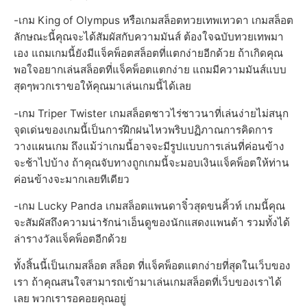
-เกม King of Olympus หรือเกมสล็อตทวยเทพเทวดา เกมสล็อต
ลักษณะนี้คุณจะได้สัมผัสกับความมันส์ ต้องใจฉบับทวยเทพมา
เอง แถมเกมนี้ยังมีแจ็คพ็อตสล็อตที่แตกง่ายอีกด้วย ถ้าเกิดคุณ
พอใจอยากเล่นสล็อตที่แจ็คพ็อตแตกง่าย แถมมีความมันส์แบบ
สุดๆพวกเราขอให้คุณมาเล่นเกมนี้ได้เลย
-เกม Triper Twister เกมสล็อตชาวไร่ชาวนาที่เล่นง่ายไม่สนุก
จุดเด่นของเกมนี้เป็นการฝึกฝนไหวพริบปฏิภาณการคิดการ
วางแผนเกม ถึงแม้ว่าเกมนี้อาจจะมีรูปแบบการเล่นที่ค่อนข้าง
จะช้าไปบ้าง ถ้าคุณจับทางถูกเกมนี้จะมอบเงินแจ็คพ็อตให้ท่าน
ค่อนข้างจะมากเลยทีเดียว
-เกม Lucky Panda เกมสล็อตแพนดาจิ๋วสุดขนคิ้วท์ เกมนี้คุณ
จะสัมผัสถึงความน่ารักน่าเอ็นดูของนักแสดงแพนด้า รวมทั้งได้
ล่ารางวัลแจ็คพ็อตอีกด้วย
ทั้งสิ้นนี้เป็นเกมสล็อต สล็อต ที่แจ็คพ็อตแตกง่ายที่สุดในเว็บของ
เรา ถ้าคุณสนใจสามารถเข้ามาเล่นเกมสล็อตที่เว็บของเราได้
เลย พวกเรารอคอยคุณอยู่