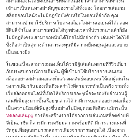
สม่ำเสมอจนได้ยึดเป็นอาชีพหลักเนื่องมาจากสามารถทำเงิน
เข้ามาเป็นหนทางสำคัญๆของรายได้ทั้งผอง โดยการเล่นเกม
สล็อตออนไลน์จะไม่มีกฎข้อบังคับหรือในตอนที่จำกัด คุณ
สามารถเข้ามาใช้บริการเว็บตรงสล็อตไม่ผ่านเอเย่นต์ได้ตลอด
ยี่สิบสี่ชั่วโมง สามารถพนันได้ทุกช่วงเวลาที่ปรารถนาแล้วก็ยัง
ไม่มีกฎที่เคร่ง สามารถพนันได้โดยไม่มีอย่างต่ำ เล่นเท่าใดก็ได้
ซึ่งถือว่าเป็นลู่ทางด้านการลงทุนที่มีความยืดหยุ่นสูงและสบาย
เป็นอย่างยิ่ง
ในขณะนี้จะสามารถมองเห็นได้ว่ามีผู้เล่นล้นหลามที่รีวิวเกี่ยว
กับประสบการณ์การเดิมพัน ผู้ที่เข้ามาใช้บริการการเล่นเกม
สล็อตอย่างสม่ำเสมอและก็แสดงผลลัพธ์ตอบแทนให้แก่ผู้เล่นใน
วงการเดียวกันมองเห็นถึงผลกำไรที่สามารถทำเป็นจริง รวมทั้ง
เว็บสล็อตออนไลน์ที่เปิดให้บริการเยอะๆเพื่อจะรองรับจำนวนผู้
เล่นที่เพิ่มสูงมากขึ้นเรื่อยๆกล่าวได้ว่ามีการบอกต่ออย่างต่อเนื่อง
เป็นความนิยมที่เพิ่มสูงขึ้นอย่างไม่มีหยุดเลยทีเดียว แม้กระนั้น
ทดลองเล่นpg
การที่จะสร้างรายได้จากการเล่นเกมสล็อตค่ายพี
จีเป็นอาชีพ ก็ควรมีการเตรียมความพร้อมที่ดี มีการวางแผนที่
รัดกุมเพื่อคุณสามารถลดการเสี่ยงจากการลงทุนได้ เนื่องจาก