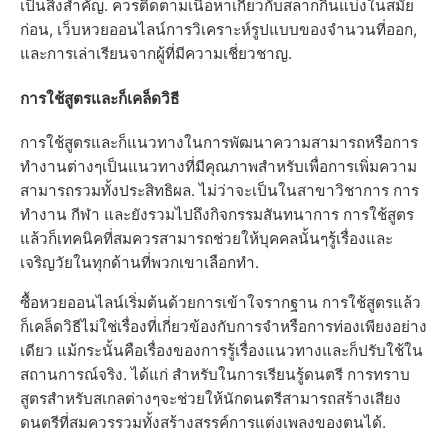
เป็นสิ่งสำคัญ. ควรติดตามเนื้อหาเกี่ยวกับสลากกินแบ่งในสมัย
ก่อน, เว็บหวยออนไลน์การวิเคราะห์รูปแบบของจำนวนที่ออก,
และการเล่าเรียนจากผู้ที่มีความเชี่ยวชาญ.
การใช้สูตรและก็เคล็ดวิธี
การใช้สูตรและก็แนวทางในการพัฒนาความสามารถหรือการ
ทำงานต่างๆเป็นแนวทางที่มีคุณภาพสำหรับเพื่อการเพิ่มความ
สามารถรวมทั้งประสิทธิผล. ไม่ว่าจะเป็นในสาขาวิชาการ การ
ทำงาน กีฬา และยังรวมไปถึงกิจกรรมสันทนาการ การใช้สูตร
แล้วก็เทคนิคที่สมควรสามารถช่วยให้บุคคลนั้นๆรู้เรื่องและ
เจริญวัยในทุกด้านที่พวกเขาเลือกทำ.
ซื้อหวยออนไลน์เริ่มต้นด้วยการเข้าใจรากฐาน การใช้สูตรแล้ว
ก็เคล็ดวิธีไม่ใช่เรื่องที่เกี่ยวข้องกับการจำหรือการท่องเพียงอย่าง
เดียว แม้กระนั้นคือเรื่องของการรู้เรื่องแนวทางและก็ปรับใช้ใน
สถานการณ์จริง. ได้แก่ สำหรับในการเรียนรู้ดนตรี การทราบ
สูตรสำหรับสเกลต่างๆจะช่วยให้นักดนตรีสามารถสร้างเสียง
ดนตรีที่สมควรรวมทั้งสร้างสรรค์การแต่งเพลงของตนได้.