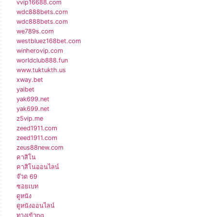
vvip16688.com
wdc888bets.com
wdc888bets.com
we789s.com
westbluez168bet.com
winherovip.com
worldclub888.fun
www.tuktukth.us
xway.bet
yaibet
yak699.net
yak699.net
z5vip.me
zeed1911.com
zeed1911.com
zeus88new.com
คาสิโน
คาสิโนออนไลน์
จ๊วด 69
ซอยเบท
ดูหนัง
ดูหนังออนไลน์
ทางเข้าpg