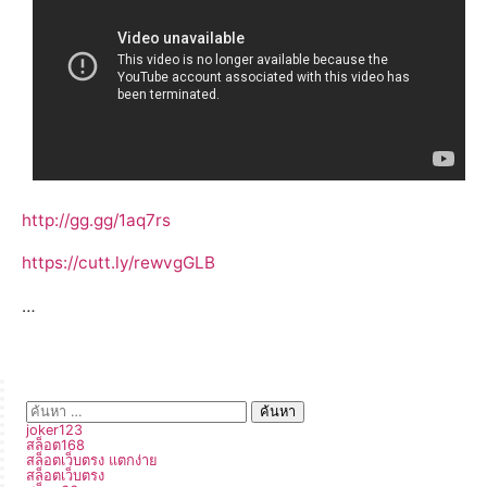
http://gg.gg/1aq7rs
https://cutt.ly/rewvgGLB
…
joker123
สล็อต168
สล็อตเว็บตรง แตกง่าย
สล็อตเว็บตรง