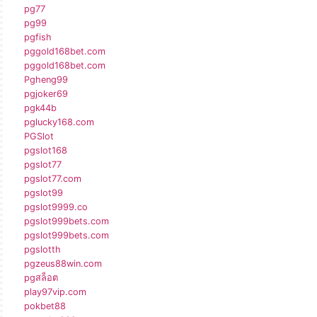
pg77
pg99
pgfish
pggold168bet.com
pggold168bet.com
Pgheng99
pgjoker69
pgk44b
pglucky168.com
PGSlot
pgslot168
pgslot77
pgslot77.com
pgslot99
pgslot9999.co
pgslot999bets.com
pgslot999bets.com
pgslotth
pgzeus88win.com
pgสล็อต
play97vip.com
pokbet88