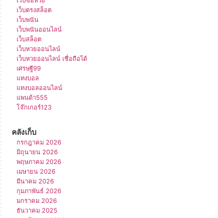
เว็บซื้อหวย
เว็บตรงสล็อต
เว็บพนัน
เว็บพนันออนไลน์
เว็บสล็อต
เว็บหวยออนไลน์
เว็บหวยออนไลน์ เชื่อถือได้
เศรษฐี99
แทงบอล
แทงบอลออนไลน์
แพนด้า555
โจ๊กเกอร์123
คลังเก็บ
กรกฎาคม 2026
มิถุนายน 2026
พฤษภาคม 2026
เมษายน 2026
มีนาคม 2026
กุมภาพันธ์ 2026
มกราคม 2026
ธันวาคม 2025