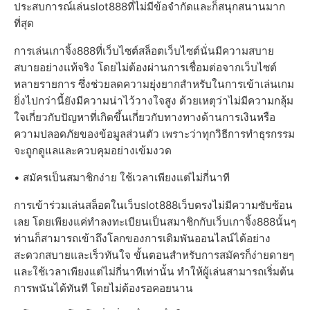
ประสบการณ์เล่นslot888ที่ไม่มีข้อจำกัดและก็สนุกสนานมาก
ที่สุด
การเล่นเกาจิ้ง888ที่เว็บไซต์สล็อตเว็บไซต์นั่นมีความสบาย
สบายอย่างแท้จริง โดยไม่ต้องผ่านการเชื่อมต่อจากเว็บไซต์
หลายรายการ ซึ่งช่วยลดความยุ่งยากสำหรับในการเข้าเล่นเกม
ยิ่งไปกว่านี้ยังมีความน่าไว้วางใจสูง ด้วยเหตุว่าไม่มีความกลุ้ม
ใจเกี่ยวกับปัญหาที่เกิดขึ้นเกี่ยวกับทางทางด้านการเงินหรือ
ความปลอดภัยของข้อมูลส่วนตัว เพราะว่าทุกวิธีการทำธุรกรรม
จะถูกดูแลและควบคุมอย่างเข้มงวด
• สมัครเป็นสมาชิกง่าย ใช้เวลาเพียงแต่ไม่กี่นาที
การเข้าร่วมเล่นสล็อตในเว็บslot888เว็บตรงไม่มีความซับซ้อน
เลย โดยเพียงแค่ทำลงทะเบียนเป็นสมาชิกกับเว็บเกาจิ้ง888นั้นๆ
ท่านก็สามารถเข้าถึงโลกของการเดิมพันออนไลน์ได้อย่าง
สะดวกสบายและเร็วทันใจ ขั้นตอนสำหรับการสมัครก็ง่ายดายๆ
และใช้เวลาเพียงแต่ไม่กี่นาทีเท่านั้น ทำให้ผู้เล่นสามารถเริ่มต้น
การพนันได้ทันที โดยไม่ต้องรอคอยนาน