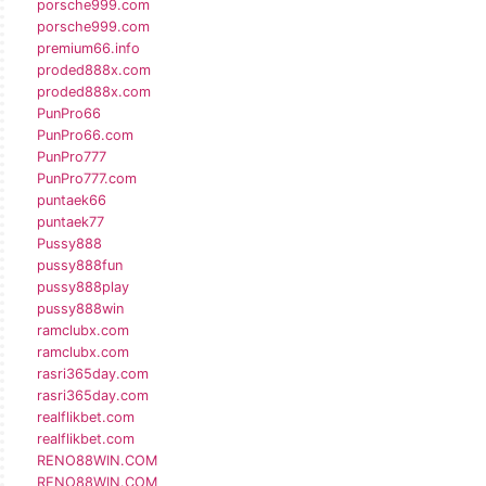
porsche999.com
porsche999.com
premium66.info
proded888x.com
proded888x.com
PunPro66
PunPro66.com
PunPro777
PunPro777.com
puntaek66
puntaek77
Pussy888
pussy888fun
pussy888play
pussy888win
ramclubx.com
ramclubx.com
rasri365day.com
rasri365day.com
realflikbet.com
realflikbet.com
RENO88WIN.COM
RENO88WIN.COM