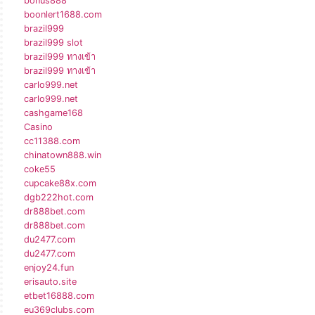
bonus888
boonlert1688.com
brazil999
brazil999 slot
brazil999 ทางเข้า
brazil999 ทางเข้า
carlo999.net
carlo999.net
cashgame168
Casino
cc11388.com
chinatown888.win
coke55
cupcake88x.com
dgb222hot.com
dr888bet.com
dr888bet.com
du2477.com
du2477.com
enjoy24.fun
erisauto.site
etbet16888.com
eu369clubs.com