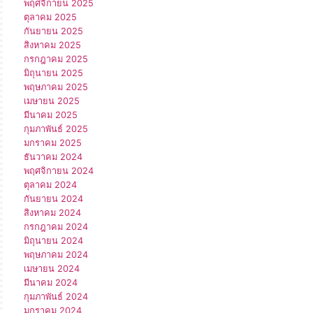
พฤศจิกายน 2025
ตุลาคม 2025
กันยายน 2025
สิงหาคม 2025
กรกฎาคม 2025
มิถุนายน 2025
พฤษภาคม 2025
เมษายน 2025
มีนาคม 2025
กุมภาพันธ์ 2025
มกราคม 2025
ธันวาคม 2024
พฤศจิกายน 2024
ตุลาคม 2024
กันยายน 2024
สิงหาคม 2024
กรกฎาคม 2024
มิถุนายน 2024
พฤษภาคม 2024
เมษายน 2024
มีนาคม 2024
กุมภาพันธ์ 2024
มกราคม 2024