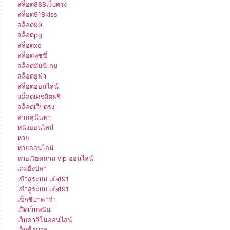
สล็อต888เว็บตรง
สล็อต918kiss
สล็อต99
สล็อตpg
สล็อตxo
สล็อตพุซซี่
สล็อตมันนี่เกม
สล็อตยูฟ่า
สล็อตออนไลน์
สล็อตเครดิตฟรี
สล็อตเว็บตรง
สวนสุนันทา
หนังออนไลน์
หวย
หวยออนไลน์
หวยเวียดนาม vip ออนไลน์
เกมยิงปลา
เข้าสู่ระบบ ufa191
เข้าสู่ระบบ ufa191
เซ็กซี่บาคาร่า
เปิดเว็บพนัน
เว็บคาสิโนออนไลน์