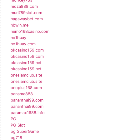
monkey789
moza888.com
mun789slot.com
nagawaybet.com
nbwin.me
nemo168casino.com
no1huay
no1huay.com
okcasino159.com
okcasino159.com
okcasino159.net
okcasino159.net
onesiamclub.site
onesiamclub.site
onoplus168.com
panama888
pananthai99.com
pananthai99.com
paramax1688.info
PG
PG Slot
pg SuperGame
pg718