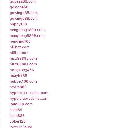
gobaza88.com
golden456
gowingo88.com
gowingo88.com
happy168
hengheng9899.com
hengheng9899.com
hengjing168
hi6bet.com
hi6bet.com
hiso8888s.com
hiso8888s.com
hongkong456
huayhit88
hubbet168.com
hydra888
hyperclub-casino.com
hyperclub-casino.com
item388.com
jinda55
jinda888
Joker123
joker123auto