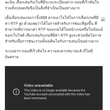
ฉะนั้น เลือกเล่นกับเว็บที่มีระบบระเบียบฝาก-ถอนที่เร็วทันใจ
รวมทั้งปลอดภัยจึงเป็นสิ่งที่จำเป็นเป็นอย่างมาก
เมื่อเลือกเล่นเกมเกาจิ้ง888 ควรเอาใจใส่ในการเลือกเกมที่มี
ค่า RTP สูง ด้วยเหตุว่าได้โอกาสสำหรับการชนะที่สูงขึ้น ที่
สามารถพิจารณาค่า RTP ของเกมได้ในหน้าเกมหรือในข้อแม้
ของเว็บไซต์ เลือกเล่นกับเกมที่มีค่า RTP สูงจะช่วยเพิ่มโอกาส
สำหรับเพื่อการชนะรวมทั้งเพลินใจกับการเล่นเป็นอย่างมาก
ระบบฝาก-ถอนที่เร็วทันใจ ความสะดวกสบายแล้วก็ไม่มี
อันตราย