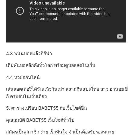
4.3 พนันบอลแล้วก็กีฬา
เดิมพันบอลลีกดังทั่วโลก พร้อมดูบอลสดในเว็บ
4.4 หวยออนไลน์
เล่นลอตเตอรี่ได้วันแล้ววันเล่า สลากกินแบ่งไทย ลาว ฮานอย ยี่
กี ครบจบในเว็บเดียว
5. ตารางเปรียบ BABET55 กับเว็บไซต์อื่น
คุณสมบัติ BABET55 เว็บไซต์ทั่วไป
สมัครเป็นสมาชิก ง่าย เร็วทันใจ จำเป็นต้องรับรองหลาย