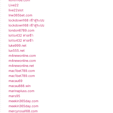
lionth168.com
Live22
live22slot
lnw365bet.com
lockdown168 เข้าสู่ระบบ
lockdown168 เข้าสู่ระบบ
london6789.com
lotto432 ทางเข้า
lotto432 ทางเข้า
luke999.net
lux555.net
m4newonline.com
m4newonline.com
m4newonline.net
mac1bet789.com
mac1bet789.com
macau69
macau888.win
marinapluss.com
mars95
meekin365day.com
meekin365day.com
mercyrosa168.com