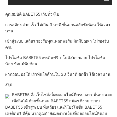
คุณสมบัติ BABET55 เว็บทั่วๆไป
การสมัคร ง่าย เร็ว ไม่เกิน 3 นาที ขั้นตอนสลับซับซ้อน ใช้เวลา
นาน
เข้าสู่ระบบ เสถียร รองรับทุกแพลตฟอร์ม มักมีปัญหา ไม่รองรับ
ครบ
โปรโมชั่น BABET55 เครดิตฟรี + โบนัสมากมาย โปรโมชั่น
น้อย ข้อแม้ซับซ้อน
ฝากถอน ออโต้ เร็วทันใจด้านใน 30 วินาที ชักช้า ใช้เวลานาน
สรุป
BABET55 คือเว็บไซต์สล็อตออนไลน์ที่ครบวงจร มั่นคง และ
เชื่อถือได้ ด้วยขั้นตอน BABET55 สมัคร ที่ง่าย ระบบ
BABET55 เข้าสู่ระบบ ที่เสถียร และก็โปรโมชั่น BABET55
เครดิตฟรี ที่คุ้ม หากคุณกำลังมองหาเว็บสล็อตออนไลน์ที่ตอบ