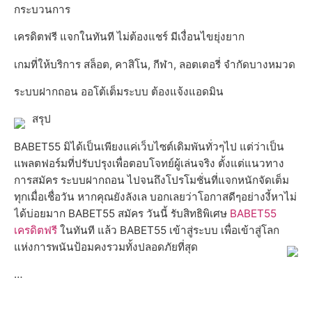
กระบวนการ
เครดิตฟรี แจกในทันที ไม่ต้องแชร์ มีเงื่อนไขยุ่งยาก
เกมที่ให้บริการ สล็อต, คาสิโน, กีฬา, ลอตเตอรี่ จำกัดบางหมวด
ระบบฝากถอน ออโต้เต็มระบบ ต้องแจ้งแอดมิน
สรุป
BABET55 มิได้เป็นเพียงแค่เว็บไซต์เดิมพันทั่วๆไป แต่ว่าเป็น
แพลตฟอร์มที่ปรับปรุงเพื่อตอบโจทย์ผู้เล่นจริง ตั้งแต่แนวทาง
การสมัคร ระบบฝากถอน ไปจนถึงโปรโมชั่นที่แจกหนักจัดเต็ม
ทุกเมื่อเชื่อวัน หากคุณยังลังเล บอกเลยว่าโอกาสดีๆอย่างงี้หาไม่
ได้บ่อยมาก BABET55 สมัคร วันนี้ รับสิทธิพิเศษ
BABET55
เครดิตฟรี
ในทันที แล้ว BABET55 เข้าสู่ระบบ เพื่อเข้าสู่โลก
แห่งการพนันป้อมคงรวมทั้งปลอดภัยที่สุด
…