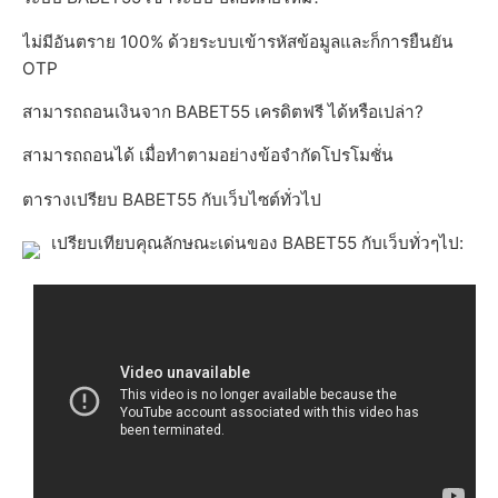
ไม่มีอันตราย 100% ด้วยระบบเข้ารหัสข้อมูลและก็การยืนยัน
OTP
สามารถถอนเงินจาก BABET55 เครดิตฟรี ได้หรือเปล่า?
สามารถถอนได้ เมื่อทำตามอย่างข้อจำกัดโปรโมชั่น
ตารางเปรียบ BABET55 กับเว็บไซต์ทั่วไป
เปรียบเทียบคุณลักษณะเด่นของ BABET55 กับเว็บทั่วๆไป: