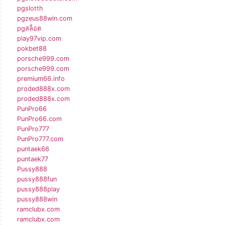
pgslotth
pgzeus88win.com
pgสล็อต
play97vip.com
pokbet88
porsche999.com
porsche999.com
premium66.info
proded888x.com
proded888x.com
PunPro66
PunPro66.com
PunPro777
PunPro777.com
puntaek66
puntaek77
Pussy888
pussy888fun
pussy888play
pussy888win
ramclubx.com
ramclubx.com