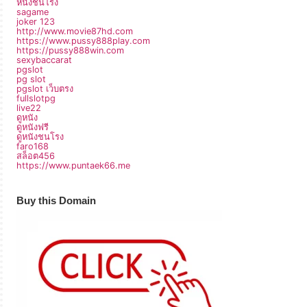
หนังชนโรง
sagame
joker 123
http://www.movie87hd.com
https://www.pussy888play.com
https://pussy888win.com
sexybaccarat
pgslot
pg slot
pgslot เว็บตรง
fullslotpg
live22
ดูหนัง
ดูหนังฟรี
ดูหนังชนโรง
faro168
สล็อต456
https://www.puntaek66.me
Buy this Domain