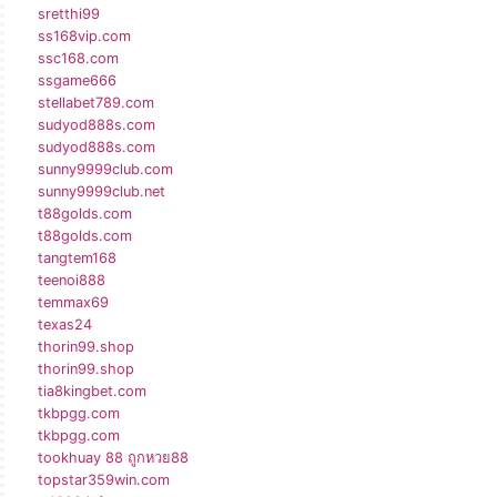
sretthi99
ss168vip.com
ssc168.com
ssgame666
stellabet789.com
sudyod888s.com
sudyod888s.com
sunny9999club.com
sunny9999club.net
t88golds.com
t88golds.com
tangtem168
teenoi888
temmax69
texas24
thorin99.shop
thorin99.shop
tia8kingbet.com
tkbpgg.com
tkbpgg.com
tookhuay 88 ถูกหวย88
topstar359win.com