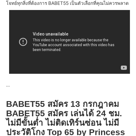
โจทย์ทุกสิ่งที่ต้องการ BABET55 เป็นตัวเลือกที่คุณไม่ควรพลาด
…
BABET55 สมัคร 13 กรกฎาคม
BABET55 สมัคร เล่นได้ 24 ชม.
ไม่มีขั้นต่ำ ไม่ติดเทิร์นซ่อน ไม่มี
ประวัติโกง Top 65 by Princess