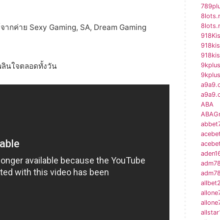
789pl
8lots
8lots
ม์จากค่าย Sexy Gaming, SA, Dream Gaming
918Ki
918ki
918ki
พลินใจตลอดทั้งวัน
9kplu
9kplu
a9a9.
a9a9.
ABA
ABAG
abbet
acebe
acebe
aden1
adm78
adm78
allbet
allon
allon
allsta