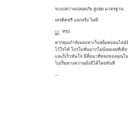
ระบบความปลอดภัย สูงสุด มาตรฐาน
เครดิตฟรี แจกจริง ไม่มี
สรุป
หากคุณกำลังมองหาเว็บสล็อตออนไลน์ที
ไว้ใจได้ โปรโมชั่นมากไม่น้อยเลยทีเดียว
และก็เร็วทันใจ นี่คือนาทีทองของคุณใน
ไปเริ่มทางความมั่งมีได้โดยทันที
…