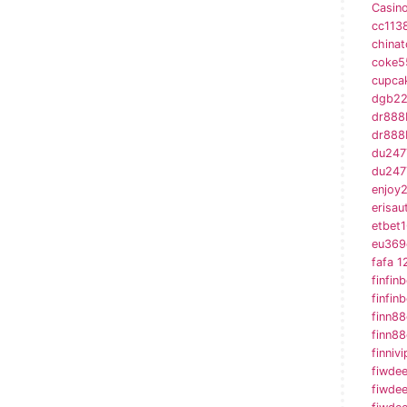
Casin
cc113
china
coke5
cupca
dgb22
dr888
dr888
du247
du247
enjoy2
erisau
etbet
eu369
fafa 1
finfin
finfin
finn8
finn8
finniv
fiwdee
fiwdee