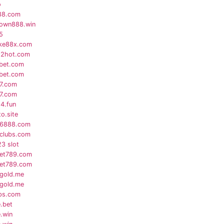
o
88.com
town888.win
5
ke88x.com
2hot.com
bet.com
bet.com
7.com
7.com
4.fun
to.site
16888.com
clubs.com
23 slot
bet789.com
bet789.com
8gold.me
8gold.me
ips.com
.bet
.win