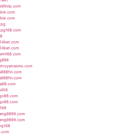
.win
ne99vip.com
9ok.com
9ok.com
otpg
otpg168.com
18
e24bet.com
e24bet.com
win168.com
ng888
etroyalcasino.com
a888fin.com
a888fin.com
a88.com
n456
go88.com
go88.com
168
eng9899.com
eng9899.com
ing168
t.com