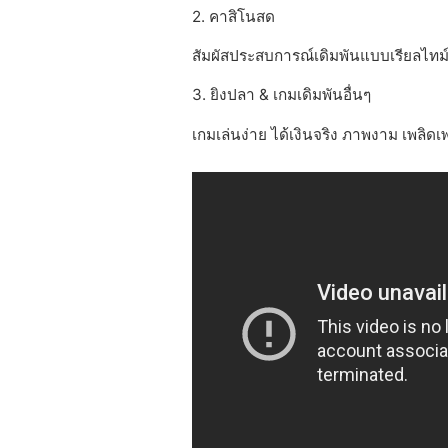
2. คาสิโนสด
สัมผัสประสบการณ์เดิมพันแบบเรียลไท
3. ยิงปลา & เกมเดิมพันอื่นๆ
เกมเล่นง่าย ได้เงินจริง ภาพงาม เพลิดเ