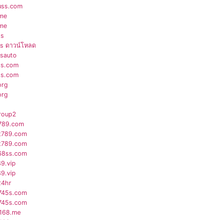
uss.com
.me
.me
ss
ss ดาวน์โหลด
ssauto
ss.com
ss.com
org
org
roup2
789.com
t789.com
t789.com
68ss.com
9.vip
9.vip
24hr
e745s.com
e745s.com
r168.me