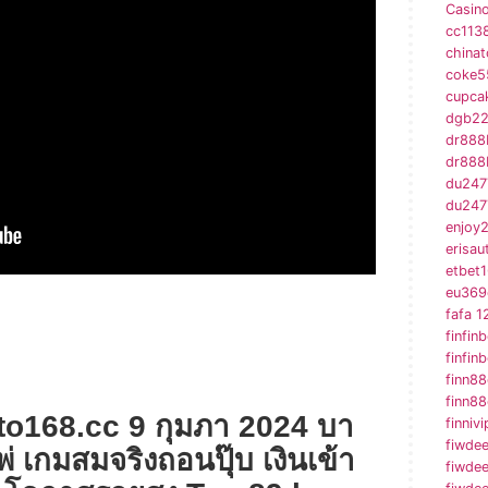
Casin
cc113
china
coke5
cupca
dgb22
dr888
dr888
du247
du247
enjoy2
erisau
etbet
eu369
fafa 1
finfin
finfin
finn8
finn8
o168.cc 9 กุมภา 2024 บา
finniv
fiwdee
 เกมสมจริงถอนปุ๊บ เงินเข้า
fiwdee