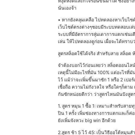
หงุดหงิดและก็ใจร้อนขึ้นมาได้ ซึ่งอย่า
นั่นเองจ้า
• หากยังคลุมเคลือ ไปทดลองหาเว็บไซต์
เว็บไซต์ตรงต่างๆชอบมีระบบทดสอบเล่น
ระบบที่มีอัตราการสุ่มเดาการแตกเช่นเดี
เล่น ให้ไปทดลองดูก่อน เผื่อจะได้ทรา
สูตรสล็อตใช้ได้จริง สำหรับสาย สล็อต 
จำต้องบอกไว้ก่อนเลยว่า สล็อตออนไลน์ 
เหตุนี้ไม่มีอะไรที่มัน 100% แต่อะไรที
ไว้ แม้ว่าจะเพิ่มขึ้นมาซัก 1 หรือ 2 เปอร
เชื่อถือ ความไม่กังวลใจ หรือใดๆก็ตาม
กันซักหน่อยดีกว่า ว่าสูตรไหนมันปังสูต
1. สูตร หมุน 1 ซื้อ 1: เหมาะสำหรับสายทุ
ปิน 1 ครั้ง เพิ่มช่องทางการแตกและก็ค่
ยังเพิ่มจังหวะ big win อีกด้วย
2.สูตร ช้า 5 ไว้ 45: เป็นวิธีออโต้หมุ