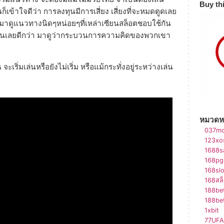
Buy th
็เข้าใจดีว่า การลงทุนมีการเสี่ยง เสี่ยงที่จะหมดตูดเลย
รามาดูแนวทางนิดๆหน่อยๆที่เหล่าเซียนสล็อตชอบใช้กัน
่นกันเลยดีกว่า มาดูว่ากระบวนการความคิดของพวกเขา
จะเริ่มเล่นหรือยังไม่เริ่ม หรือแม้กระทั่งอยู่ระหว่างเล่น
หมวดหม
037mo
123xo
1688s
168pg
168slo
168สล
188be
188be
1xbit
77UFA