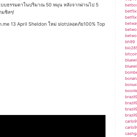
ต้แบบธรรมดาในปริมาณ 50 หมุน หลังจากผ่านไป 5
betbo
betflix
กมชิลๆ!
betflix
.me 13 April Sheldon ใหม่ slotปลอดภัย100% Top
betwa
betwo
betwo
bh99
bio28
bitcoi
bluewi
bluewi
bombe
bonan
bonus
boonl
brazil
brazil
brazil
brazil
carlo9
carlo9
cashg