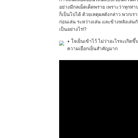
อย่างมีกลเม็ดเด็ดพราย เพราะว่าทุกท่านก
ก็เป็นไปได้ ด้วยเหตุผลดังกล่าว พวกเ
ก่อนเล่น ระหว่างเล่น และข้างหลังเล
เป็นอย่างไร!?
• ใจเย็นเข้าไว้ ไม่ว่าอะไรจะเกิดขึ้น 
ความเยือกเย็นสำคัญมาก