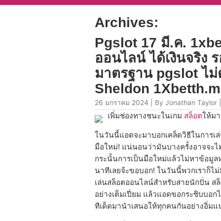
Archives:
Pgslot 17 มี.ค. 1xbet
ออนไลน์ ได้เงินจริง 
มาตรฐาน pgslot ไม่ต
Sheldon 1Xbetth.m
26 มกราคม 2024 | By Jonathan Taylor 
เพิ่มช่องทางชนะในเกม
สล็อต
ให้มา
ในวันนี้แอดจะมาบอกเคล็ดวิธีในการเล่น 
มือใหม่! แน่นอนว่ามันบางครั้งอาจจะไม่
กระนั้นการเป็นมือใหม่แล้วไม่หาข้อมูล
นาทีเลยจ้ะขอบอก! ในวันนี้พวกเราก็
เล่นสล็อตออนไลน์สำหรับสายนักปั่น สล็
อย่างเต็มเปี่ยม แล้วแอดขอกระซิบบอกไว
ทีเด็ดมานำเสนอให้ทุกคนกันอย่างอิ่มแน่