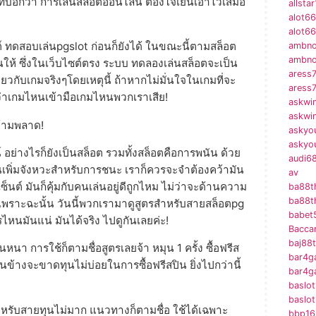
งที่บอกว่า การเล่นสล็อตออนไลน์ ต้องใจเย็นเอาไว้เสมอ
allsta
alot66
alot6
 ทดสอบเล่นpgslot ก่อนก็ยังได้ ในขณะนี้ตามสล็อต
ambno
ambno
ให้ ซึ่งในเว็บไซต์ตรง ระบบ ทดลองเล่นสล็อตจะเป็น
aress
ยวกับเกมจริงๆโดยเหตุนี้ ถ้าหากไม่มั่นใจในเกมที่จะ
aress
บว่าเกมไหนเข้ามือเกมไหนพวกเราเสีย!
askwin
askwin
ห้ามพลาด!
askyo
askyo
อย่างไรก็ยังเป็นสล็อต รวมทั้งสล็อตคือการพนัน ด้วย
audi6
่มันเพิ่มจังหวะสำหรับการชนะ เราก็ควรจะจำต้องคว้ามัน
av
์เซ็นต์ มันก็คุ้มกับคนเล่นอยู่ดีถูกไหม ไม่ว่าจะด้านความ
ba88t
ba88t
 เพราะฉะนั้น วันนี้พวกเรามาดูสูตรสำหรับสายสล็อตpg
babet
รไหนมันแน่ มันได้จริง ไปดูกันเลยค่ะ!
Bacca
baj88
นหนา การใช้ก็ตามชื่อสูตรเลยจ้า หมุน 1 ครั้ง ซื้อฟรีส
bar4g
อนข้างจะขาดทุนไม่บ่อยในการซื้อฟรีสปิน ยิ่งไปกว่านี้
bar4g
baslo
baslo
นสำหรับสายทุนไม่มาก แนวทางก็ตามชื่อ ใช้ได้เฉพาะ
bbp16