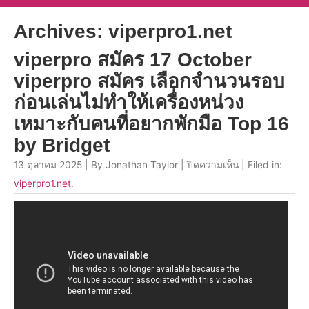
Archives: viperpro1.net
viperpro สมัคร 17 October
viperpro สมัคร เลือกจำนวนรอบ
ก่อนเล่นไม่ทำให้เครื่องหน่วง
เหมาะกับคนที่อยากพักมือ Top 16
by Bridget
13 ตุลาคม 2025 | By Jonathan Taylor |
ปิดความเห็น
| Filed in:
viperpro1.net
.