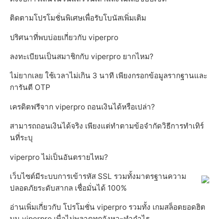
ติดตามโปรโมชั่นพิเศษเพื่อรับโบนัสเพิ่มเติม
ปริศนาที่พบบ่อยเกี่ยวกับ viperpro
ลงทะเบียนเป็นสมาชิกกับ viperpro ยากไหม?
ไม่ยากเลย ใช้เวลาไม่เกิน 3 นาที เพียงกรอกข้อมูลรากฐานและ
การันตี OTP
เครดิตฟรีจาก viperpro ถอนเงินได้หรือเปล่า?
สามารถถอนเงินได้จริง เพียงแต่ทำตามข้อจำกัดวิธีการทำเทิร์
นที่ระบุ
viperpro ไม่เป็นอันตรายไหม?
เว็บไซต์มีระบบการเข้ารหัส SSL รวมทั้งมาตรฐานความ
ปลอดภัยระดับสากล เชื่อมั่นได้ 100%
อ่านเพิ่มเกี่ยวกับ โปรโมชั่น viperpro รวมทั้ง เกมสล็อตยอดฮิต
บน viperpro เพื่อไม่พลาดทุกจังหวะทำกำไร