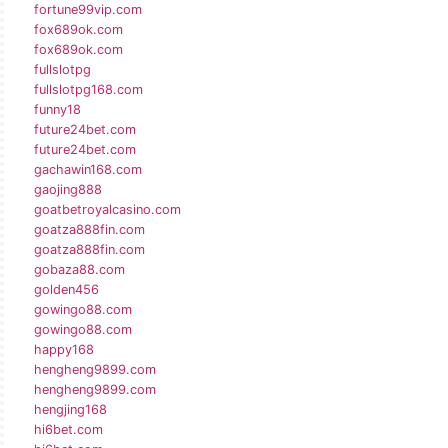
fortune99vip.com
fox689ok.com
fox689ok.com
fullslotpg
fullslotpg168.com
funny18
future24bet.com
future24bet.com
gachawin168.com
gaojing888
goatbetroyalcasino.com
goatza888fin.com
goatza888fin.com
gobaza88.com
golden456
gowingo88.com
gowingo88.com
happy168
hengheng9899.com
hengheng9899.com
hengjing168
hi6bet.com