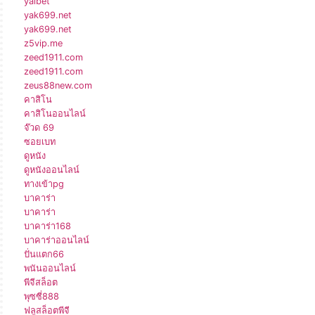
yaibet
yak699.net
yak699.net
z5vip.me
zeed1911.com
zeed1911.com
zeus88new.com
คาสิโน
คาสิโนออนไลน์
จ๊วด 69
ซอยเบท
ดูหนัง
ดูหนังออนไลน์
ทางเข้าpg
บาคาร่า
บาคาร่า
บาคาร่า168
บาคาร่าออนไลน์
ปั่นแตก66
พนันออนไลน์
พีจีสล็อต
พุซซี่888
ฟลูสล็อตพีจี