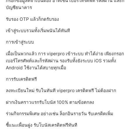
กรอกข้อมูลที่จำเป็นต้อง อาทิเช่น เบอร์โทรศัพท์ รหัสผ่าน และก็
บัญชีธนาคาร
รับรอง OTP แล้วก็กดรับรอง
เข้าสู่ระบบรวมทั้งเริ่มพนันได้ทันที
การเข้าสู่ระบบ
เมื่อเป็นพวกแล้ว การ viperpro เข้าระบบ ทำได้ง่าย เพียงกรอก
เบอร์โทรศัพท์และก็รหัสผ่าน รองรับทั้งยังระบบ iOS รวมทั้ง
Android ใช้งานได้สบายทุกเมื่อ
การรับเครดิตฟรี
ลงทะเบียนใหม่ รับในทันที viperpro เครดิตฟรี ไม่ต้องฝาก
ฝากเงินคราวแรกรับโบนัส 100% ตามข้อตกลง
ร่วมกิจกรรมพิเศษ อย่างเช่น ล็อกอินรายวัน รับเครดิตเพิ่ม
ชี้แนะเพื่อนฝูง รับโบนัสเครดิตฟรีทันที