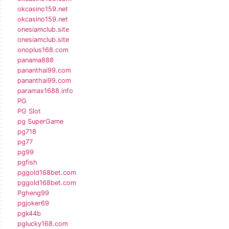
okcasino159.net
okcasino159.net
onesiamclub.site
onesiamclub.site
onoplus168.com
panama888
pananthai99.com
pananthai99.com
paramax1688.info
PG
PG Slot
pg SuperGame
pg718
pg77
pg99
pgfish
pggold168bet.com
pggold168bet.com
Pgheng99
pgjoker69
pgk44b
pglucky168.com