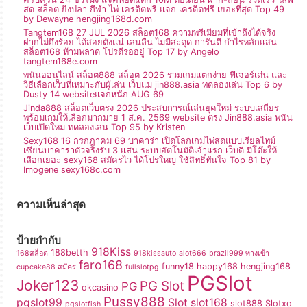
สด สล็อต ยิงปลา กีฬา ไพ่ เครดิตฟรี แจก เครดิตฟรี เยอะที่สุด Top 49
by Dewayne hengjing168d.com
Tangtem168 27 JUL 2026 สล็อต168 ความพรีเมียมที่เข้าถึงได้จริง
ฝากไม่ถึงร้อย ได้สอยตังแน่ เล่นลื่น ไม่มีสะดุด การันตี กำไรหลักแสน
สล็อต168 ห้ามพลาด โปรดีรออยู่ Top 17 by Angelo
tangtem168e.com
พนันออนไลน์ สล็อต888 สล็อต 2026 รวมเกมแตกง่าย ฟีเจอร์เด่น และ
วิธีเลือกเว็บที่เหมาะกับผู้เล่น เว็บแม่ jin888.asia ทดลองเล่น Top 6 by
Dusty 14 websiteแจกหนัก AUG 69
Jinda888 สล็อตเว็บตรง 2026 ประสบการณ์เล่นยุคใหม่ ระบบเสถียร
พร้อมเกมให้เลือกมากมาย 1 ส.ค. 2569 website ตรง Jin888.asia พนัน
เว็บเปิดใหม่ ทดลองเล่น Top 95 by Kristen
Sexy168 16 กรกฎาคม 69 บาคาร่า เปิดโลกเกมไพ่สดแบบเรียลไทม์
เซียนบาคาร่าตัวจริงรับ 3 แสน ระบบอัตโนมัติเจ้าแรก เว็บดี มีโต๊ะให้
เลือกเยอะ sexy168 สมัครไว ได้โปรใหญ่ ใช้สิทธิ์ทันใจ Top 81 by
Imogene sexy168c.com
ความเห็นล่าสุด
ป้ายกำกับ
918Kiss
188betth
168สล็อต
918kissauto
alot666
brazil999 ทางเข้า
faro168
funny18
happy168
hengjing168
cupcake88 สมัคร
fullslotpg
PGSlot
Joker123
PG Slot
PG
okcasino
Pussy888
pgslot99
Slot
slot168
slot888
Slotxo
pgslotfish