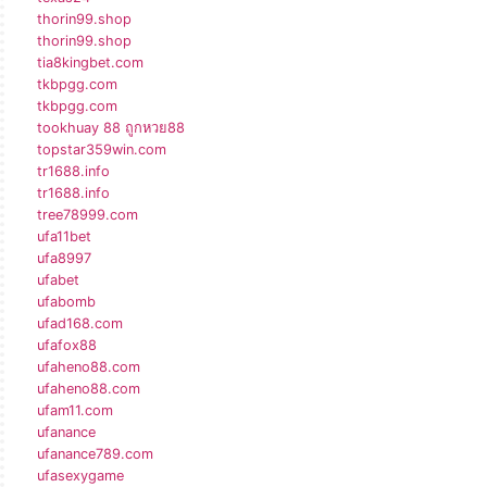
thorin99.shop
thorin99.shop
tia8kingbet.com
tkbpgg.com
tkbpgg.com
tookhuay 88 ถูกหวย88
topstar359win.com
tr1688.info
tr1688.info
tree78999.com
ufa11bet
ufa8997
ufabet
ufabomb
ufad168.com
ufafox88
ufaheno88.com
ufaheno88.com
ufam11.com
ufanance
ufanance789.com
ufasexygame