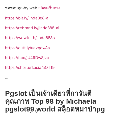
ขอขอบคุณby web
สล็อตเว็บตรง
https://bit.ly/jinda888-ai
https://rebrand.ly/jinda888-ai
https://wow.in.th/jinda888-ai
https://cutt.ly/uevqcwAa
https://t.co/jU49DwSjzc
https://shorturl.asia/aQT19
…
Pgslot เป็นเจ้าเดียวที่การันตี
คุณภาพ Top 98 by Michaela
pgslot99.world สล็อตหมาป่าpg