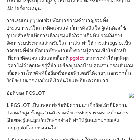
โบนัสต่างๆที่มีมูลค่าสูง ผู้เล่นได้โอกาสที่จะชนะรางวัลใหญ่ได้
เมื่อใดก็ตามหมุน
การเล่นเกมpgslotช่วยพัฒนาความชำนาญรวมทั้ง
ประสบการณ์ในการคิดแผนแล้วก็การตัดสินใจ ผู้เล่นต้องใช้
อุบายสำหรับเพื่อการเลือกเกมแล้วก็วางเดิมพัน รวมถึงการ
จัดการงบประมาณสำหรับในการเล่น ทำให้การเล่นpgslotเป็น
กิจกรรมที่ช่วยพัฒนาทักษะรวมทั้งความรู้ความเข้าใจสำหรับ
เพื่อการคิดแผน เล่นเกมสล็อตที่
pgslot
สามารถทำได้ทุกที่ทุก
เวลา ไม่ว่าคุณจะอยู่ที่บ้านหรืออยู่นอกบ้าน คุณสามารถเล่นเกม
สล็อตผ่านโทรศัพท์มือถือหรือคอมพิวเตอร์ได้ง่ายๆ นอกจากนั้น
ยังมีระบบฝากเบิกเงินที่เร็วทันใจและก็สะดวกสบาย
ข้อดีของ PGSLOT
1. PGSLOT เป็นแพลตฟอร์มที่มีความน่าเชื่อถือแล้วก็มีความ
ปลอดภัยสูง ข้อมูลส่วนตัวรวมทั้งการทำธุรกรรมทางด้านการ
เงินของผู้เล่นถูกเก็บรักษาอย่างดี ทำให้ผู้เล่นสามารถเล่น
เกมpgslotได้อย่างแน่ใจ
2. มีคณะทำงานสนับสนุนลูกค้าที่พร้อมให้บริการตลอด 1 วัน ไม่