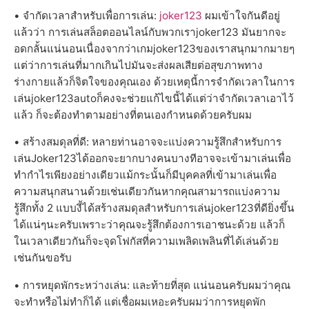
• จำกัดเวลาสำหรับเพื่อการเล่น:
joker123
ผมเข้าใจกันดีอยู่
แล้วว่า การเล่นสล็อตออนไลน์กับพวกเราjoker123 มันยากจะ
อดกลั้นแน่นอนเนื่องจากว่าเกมjoker123ของเราสนุกมากมายๆ
แต่ว่าการเล่นที่มากเกินไปมันจะส่งผลเสียต่อสุขภาพทาง
ร่างกายแล้วก็จิตใจของคุณเอง ด้วยเหตุนี้การจำกัดเวลาในการ
เล่นjoker123autoก็คงจะช่วยแก้ไขนี้ได้แต่ว่าจำกัดเวลาเอาไว้
แล้ว ก็จะต้องทำตามอย่างที่ตนเองกำหนดด้วยครับผม
• สร้างสมดุลที่ดี: หลายท่านอาจจะแบ่งความรู้สึกสำหรับการ
เล่นJoker123ได้ออกจะยากบางคนบางทีอาจจะเข้ามาเล่นเพื่อ
ทำกำไรเพียงอย่างเดียวแม้กระนั้นก็มีบุคคลที่เข้ามาเล่นเพื่อ
ความสนุกสนานด้วยเช่นเดียวกันหากคุณสามารถแบ่งความ
รู้สึกทั้ง 2 แบบงี้ได้สร้างสมดุลสำหรับการเล่นjoker123ที่ดียิ่งขึ้น
ได้แน่ๆนะครับเพราะว่าคุณจะรู้สึกต้องการเอาชนะด้วย แล้วก็
ในเวลาเดียวกันก็จะจุดโฟกัสที่ความเพลิดเพลินที่ได้เล่นด้วย
เช่นกันขอรับ
• การหยุดพักระหว่างเล่น: และท้ายที่สุด แน่นอนครับผมว่าคุณ
จะทำหรือไม่ทำก็ได้ แต่เชื่อผมเหอะครับผมว่าการหยุดพัก