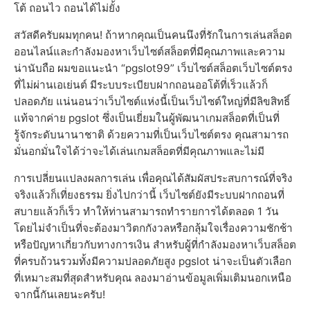
โต้ ถอนไว ถอนได้ไม่ยั้ง
สวัสดีครับผมทุกคน! ถ้าหากคุณเป็นคนนึงที่รักในการเล่นสล็อต
ออนไลน์และกำลังมองหาเว็บไซต์สล็อตที่มีคุณภาพและความ
น่านับถือ ผมขอแนะนำ “pgslot99” เว็บไซต์สล็อตเว็บไซต์ตรง
ที่ไม่ผ่านเอเย่นต์ มีระบบระเบียบฝากถอนออโต้ที่เร็วแล้วก็
ปลอดภัย แน่นอนว่าเว็บไซต์แห่งนี้เป็นเว็บไซต์ใหญ่ที่มีลิขสิทธิ์
แท้จากค่าย pgslot ซึ่งเป็นเยี่ยมในผู้พัฒนาเกมสล็อตที่เป็นที่
รู้จักระดับนานาชาติ ด้วยความที่เป็นเว็บไซต์ตรง คุณสามารถ
มั่นอกมั่นใจได้ว่าจะได้เล่นเกมสล็อตที่มีคุณภาพและไม่มี
การเปลี่ยนแปลงผลการเล่น เพื่อคุณได้สัมผัสประสบการณ์ที่จริง
จริงแล้วก็เที่ยงธรรม ยิ่งไปกว่านี้ เว็บไซต์ยังมีระบบฝากถอนที่
สบายแล้วก็เร็ว ทำให้ท่านสามารถทำรายการได้ตลอด 1 วัน
โดยไม่จำเป็นที่จะต้องมาวิตกกังวลหรือกลุ้มใจเรื่องความชักช้า
หรือปัญหาเกี่ยวกับทางการเงิน สำหรับผู้ที่กำลังมองหาเว็บสล็อต
ที่ครบถ้วนรวมทั้งมีความปลอดภัยสูง pgslot น่าจะเป็นตัวเลือก
ที่เหมาะสมที่สุดสำหรับคุณ ลองมาอ่านข้อมูลเพิ่มเติมนอกเหนือ
จากนี้กันเลยนะครับ!