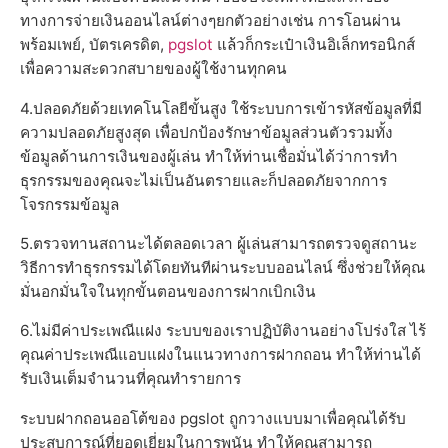
ทางการจ่ายเงินออนไลน์ต่างๆยกตัวอย่างเช่น การโอนผ่าน
พร้อมเพย์, บัตรเครดิต,
pgslot
แล้วก็กระเป๋าเงินอิเล็กทรอนิกส์
เพื่อความสะดวกสบายของผู้ใช้งานทุกคน
4.ปลอดภัยด้วยเทคโนโลยีขั้นสูง ใช้ระบบการเข้ารหัสข้อมูลที่มี
ความปลอดภัยสูงสุด เพื่อปกป้องรักษาข้อมูลส่วนตัวรวมทั้ง
ข้อมูลด้านการเงินของผู้เล่น ทำให้ท่านเชื่อมั่นได้ว่าการทำ
ธุรกรรมของคุณจะไม่เป็นอันตรายและก็ปลอดภัยจากการ
โจรกรรมข้อมูล
5.ตรวจทานสถานะได้ตลอดเวลา ผู้เล่นสามารถตรวจดูสถานะ
วิธีการทำธุรกรรมได้โดยทันทีผ่านระบบออนไลน์ ซึ่งช่วยให้คุณ
มั่นอกมั่นใจในทุกขั้นตอนของการฝากเบิกเงิน
6.ไม่มีค่าประเพณีแฝง ระบบของเราปฏิบัติงานอย่างโปร่งใส ไร้
คุณค่าประเพณีแอบแฝงในแนวทางการฝากถอน ทำให้ท่านได้
รับเงินเต็มจำนวนที่คุณทำรายการ
ระบบฝากถอนออโต้ของ pgslot ถูกวางแบบมาเพื่อคุณได้รับ
ประสบการณ์ที่ยอดเยี่ยมในการพนัน ทำให้คุณสามารถ