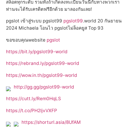
สล็อตทุกระดับ รวมทั้งถ้าเกิดลงทะเบียนวันนี้กับทางพวกเรา
ท่านจะได้รับเครดิตฟรีอีกด้วย มาลองกันเลย!
pgslot เข้าสู่ระบบ pgslot99
pgslot99
.world 20 กันยายน
2024 Michaela โอนไว pgslotไม่ล็อคยูส Top 93
ขอขอบคุณwebsite
pgslot
https://bit.ly/pgslot99-world
https://rebrand.ly/pgslot99-world
https://wow.in.th/pgslot99-world
http://gg.gg/pgslot99-world
https://cutt.ly/Rem0HqLS
https://t.co/PH2IjvVXFP
https://shorturl.asia/8UfAM
…