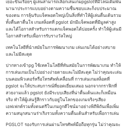
เยอะขึ้นเรื่อยๆ ผู้เล่นสามารถเลือกเล่นเกมpgslotที่มีไลน์เดิมพัน
นานาประการแบบอย่างตามความชื่นชอบและก็งบประมาณ
ของตน การลุ้นรับแจ็คพอตใหญ่เป็นสิ่งที่ทำให้ผู้เล่นตื่นเต้นรวม
ทั้งตื่นตาตื่นใจ เกมสล็อตที่ pgslot มักมีแจ็คพอตที่มีมูลค่าสูง
และได้โอกาสสำหรับการแตกแจ็คพอตได้บ่อยครั้ง ทำให้ผู้เล่นมี
โอกาสสำหรับเพื่อการรับรางวัลใหญ่
เทคโนโลยีที่นำสมัยในการพัฒนาเกม เล่นเกมได้อย่างสบาย
และไม่มีสะดุด
ปากทางเข้าpg ใช้เทคโนโลยีที่ทันสมัยในการพัฒนาเกม ทำให้
การเล่นเกมเป็นไปอย่างง่ายดายและไม่มีสะดุด ไม่ว่าคุณจะเล่น
บนคอมพิวเตอร์หรือโทรศัพท์เคลื่อนที่ การเล่นเกมสล็อตที่
pgslot จะให้ประสบการณ์ที่ยอดเยี่ยมเสมอ นอกจากกราฟิกที่
สวยงามแล้ว pgslot ยังมีระบบเสียงที่น่าตื่นเต้นและก็เหมือน
จริง ทำให้ผู้เล่นรู้สึกราวกับอยู่ในโลกของเกมจริงๆเสียง
เอฟเฟกต์รวมทั้งดนตรีในเกมถูกดีไซน์มาอย่างพิถีพิถันเพื่อเพิ่ม
ความสนุกสนานร่าเริงรวมทั้งความตื่นเต้นสำหรับเพื่อการเล่น
PGSLOT รองรับการเล่นผ่านโทรศัพท์มือถือทุกรุ่น ไม่ว่าคุณจะ