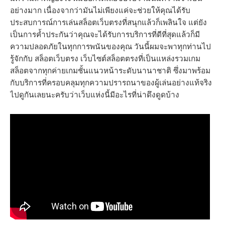
อย่างมาก เนื่องจากว่ามันไม่เพียงแค่จะช่วยให้คุณได้รับ
ประสบการณ์การเล่นสล็อตเว็บตรงที่สนุกแล้วก็เพลินใจ แต่ยัง
เป็นการค้ำประกันว่าคุณจะได้รับการบริการที่ดีที่สุดแล้วก็มี
ความปลอดภัยในทุกการพนันของคุณ วันนี้ผมจะพาทุกท่านไป
รู้จักกับ สล็อตเว็บตรง เว็บไซต์สล็อตตรงที่เป็นแหล่งรวมเกม
สล็อตจากทุกค่ายเกมชั้นแนวหน้าระดับนานาชาติ ซึ่งมาพร้อม
กับบริการที่ครอบคลุมทุกความปรารถนาของผู้เล่นอย่างแท้จริง
ไปดูกันเลยนะครับว่าเว็บแห่งนี้มีอะไรที่น่าดึงดูดบ้าง