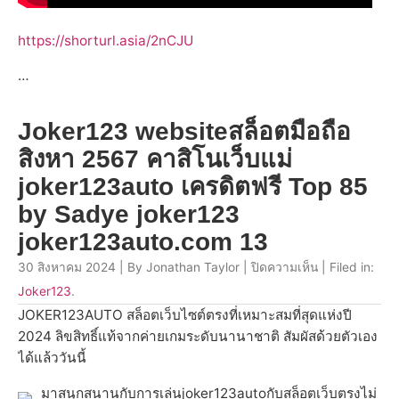
https://shorturl.asia/2nCJU
…
Joker123 websiteสล็อตมือถือ
สิงหา 2567 คาสิโนเว็บแม่
joker123auto เครดิตฟรี Top 85
by Sadye joker123
joker123auto.com 13
30 สิงหาคม 2024 | By Jonathan Taylor |
ปิดความเห็น
| Filed in:
Joker123
.
JOKER123AUTO สล็อตเว็บไซต์ตรงที่เหมาะสมที่สุดแห่งปี
2024 ลิขสิทธิ์แท้จากค่ายเกมระดับนานาชาติ สัมผัสด้วยตัวเอง
ได้แล้ววันนี้
มาสนุกสนานกับการเล่นjoker123autoกับสล็อตเว็บตรงไม่