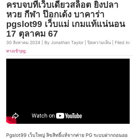
ครบจบที่เว็บเดียวสล็อต ยิงปลา
หวย กีฬา ป๊อกเด้ง บาคาร่า
pgslot99 เว็บแม่ เกมแท้แน่นอน
17 ตุลาคม 67
30 สิงหาคม 2024 | By Jonathan Taylor |
ปิดความเห็น
| Filed in:
ทางเข้าpg
.
Pgslot99 เว็บใหญ่ ลิขสิทธิ์แท้จากค่าย PG ระบบฝากถอนออ