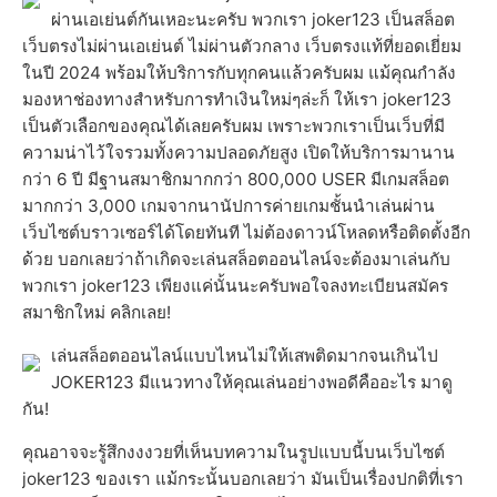
ผ่านเอเย่นต์กันเหอะนะครับ พวกเรา joker123 เป็นสล็อต
เว็บตรงไม่ผ่านเอเย่นต์ ไม่ผ่านตัวกลาง เว็บตรงแท้ที่ยอดเยี่ยม
ในปี 2024 พร้อมให้บริการกับทุกคนแล้วครับผม แม้คุณกำลัง
มองหาช่องทางสำหรับการทำเงินใหม่ๆล่ะก็ ให้เรา joker123
เป็นตัวเลือกของคุณได้เลยครับผม เพราะพวกเราเป็นเว็บที่มี
ความน่าไว้ใจรวมทั้งความปลอดภัยสูง เปิดให้บริการมานาน
กว่า 6 ปี มีฐานสมาชิกมากกว่า 800,000 USER มีเกมสล็อต
มากกว่า 3,000 เกมจากนานัปการค่ายเกมชั้นนำเล่นผ่าน
เว็บไซต์บราวเซอร์ได้โดยทันที ไม่ต้องดาวน์โหลดหรือติดตั้งอีก
ด้วย บอกเลยว่าถ้าเกิดจะเล่นสล็อตออนไลน์จะต้องมาเล่นกับ
พวกเรา joker123 เพียงแค่นั้นนะครับพอใจลงทะเบียนสมัคร
สมาชิกใหม่ คลิกเลย!
เล่นสล็อตออนไลน์แบบไหนไม่ให้เสพติดมากจนเกินไป
JOKER123 มีแนวทางให้คุณเล่นอย่างพอดีคืออะไร มาดู
กัน!
คุณอาจจะรู้สึกงงงวยที่เห็นบทความในรูปแบบนี้บนเว็บไซต์
joker123 ของเรา แม้กระนั้นบอกเลยว่า มันเป็นเรื่องปกติที่เรา