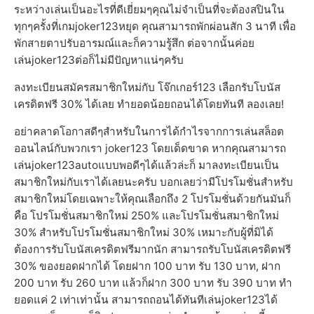
ระหว่างเล่นเป็นอะไรที่ดีเยี่ยมๆคุณไม่จำเป็นที่จะต้องสปินใน
ทุกๆครั้งที่เกมjoker123หยุด คุณสามารถพักผ่อนสัก 3 นาที เพื่อ
พักสายตาปรับอารมณ์และก็ความรู้สึก ต่อจากนั้นค่อย
เล่นjoker123ต่อก็ไม่มีปัญหาแน่ๆครับ
ลงทะเบียนสมัครสมาชิกใหม่กับ โจ๊กเกอร์123 เลือกรับโบนัส
เครดิตฟรี 30% ได้เลย ทำยอดน้อยถอนได้โดยทันที ลองเลย!
อย่าคลาดโอกาสดีๆสำหรับในการได้กำไรจากการเล่นสล็อต
ออนไลน์กับพวกเรา joker123 โดยเด็ดขาด หากคุณสามารถ
เล่นjoker123autoแบบพอดีๆได้แล้วล่ะก็ มาลงทะเบียนเป็น
สมาชิกใหม่กับเราได้เลยนะครับ บอกเลยว่ามีโปรโมชั่นสำหรับ
สมาชิกใหม่โดยเฉพาะให้คุณเลือกถึง 2 โปรโมชั่นด้วยกันมันก็
คือ โปรโมชั่นสมาชิกใหม่ 250% และโปรโมชั่นสมาชิกใหม่
30% สำหรับโปรโมชั่นสมาชิกใหม่ 30% เหมาะกับผู้ที่มิได้
ต้องการรับโบนัสเครดิตฟรีมากนัก สามารถรับโบนัสเครดิตฟรี
30% ของยอดฝากได้ โดยฝาก 100 บาท รับ 130 บาท, ฝาก
200 บาท รับ 260 บาท แล้วก็ฝาก 300 บาท รับ 390 บาท ทำ
ยอดแค่ 2 เท่าเท่านั้น สามารถถอนได้ทันทีเล่นjoker123ได้