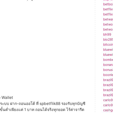
betbo
betflix
betflix
betwa
betwo
betwo
bh99
bio28
bitcoi
bluewi
bluewi
bombe
bonan
bonus
boonl
brazil
brazil
brazil
brazil
e Wallet
carlo9
ยระบบ ฝาก-ถอนออโต้ ที่ spbetflik88 รองรับทุกบัญชี
carlo9
ต่ำเพียงแค่ 1 บาท ถอนได้จริงทุกยอด ไร้ค่าจารีต
cashg