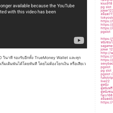
kiss918
pg slot
joker12
สล็อต77
tokyosl
https:/
https://
https:/
pgslot
https:/
หนังชนโ
sagame
joker 1
http:/
https:/
 วินาที รองรับอีกทั้ง TrueMoney Wallet และทุก
https:/
มเดิมพันได้โดยทันที โดยไม่ต้องโยกเงิน หรือเสียเว
sexybac
pgslot
pg slot
pgslot เ
fullslot
live22
ดูหนัง
ดูหนังฟรี
ดูหนังช
faro168
สล็อต45
https:/