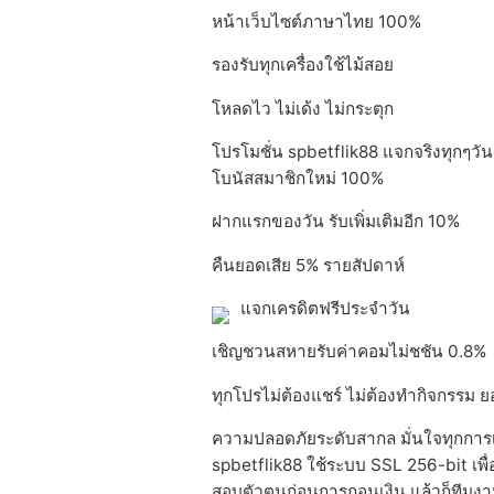
หน้าเว็บไซต์ภาษาไทย 100%
รองรับทุกเครื่องใช้ไม้สอย
โหลดไว ไม่เด้ง ไม่กระตุก
โปรโมชั่น spbetflik88 แจกจริงทุกๆวัน
โบนัสสมาชิกใหม่ 100%
ฝากแรกของวัน รับเพิ่มเติมอีก 10%
คืนยอดเสีย 5% รายสัปดาห์
แจกเครดิตฟรีประจำวัน
เชิญชวนสหายรับค่าคอมไม่ชชัน 0.8%
ทุกโปรไม่ต้องแชร์ ไม่ต้องทำกิจกรรม ย
ความปลอดภัยระดับสากล มั่นใจทุกการเ
spbetflik88 ใช้ระบบ SSL 256-bit เพื
สอบตัวตนก่อนการถอนเงิน แล้วก็ทีมง