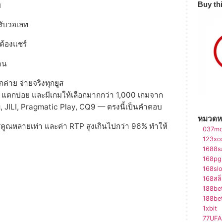
Buy th
ย
รับวอเลท
ต้องแชร์
าน
ค่าย จ่ายจริงทุกยูส
ย แตกบ่อย และมีเกมให้เลือกมากกว่า 1,000 เกมจาก
, JILI, Pragmatic Play, CQ9 — ตรงนี้เป็นคำตอบ
หมวดหม
ัสคูณหลายเท่า และค่า RTP สูงเกินไปกว่า 96% ทำให้
037mo
123xo
1688s
168pg
168slo
168สล
188be
188be
1xbit
77UFA