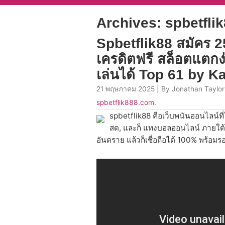
Archives: spbetfli
Spbetflik88 สมัคร 
เครดิตฟรี สล็อตแตกง่า
เล่นได้ Top 61 by K
21 พฤษภาคม 2025 | By Jonathan Taylor
spbetflik888.com
.
spbetflik88 คือเว็บพนันออนไลน์ที
สด, และก็ แทงบอลออนไลน์ ภายใต้ร
อันตราย แล้วก็เชื่อถือได้ 100% พร้อมรอ