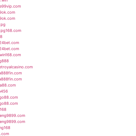
.win
ne99vip.com
9ok.com
9ok.com
otpg
otpg168.com
18
e24bet.com
e24bet.com
win168.com
ng888
etroyalcasino.com
a888fin.com
a888fin.com
a88.com
n456
go88.com
go88.com
168
eng9899.com
eng9899.com
ing168
t.com