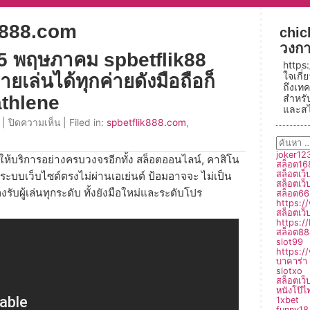
k888.com
chich
วงกา
25 พฤษภาคม spbetflik88
https
ใจเกี่
ยเล่นได้ทุกค่ายดังมือถือก็
ถึงเทค
athlene
สำหรั
และสไ
 |
ปิดความเห็น
| Filed in:
spbetflik888.com
,
joker12
่ให้บริการอย่างครบวงจรอีกทั้ง สล็อตออนไลน์, คาสิโน
สล็อต16
สล็อตเว็
ะบบเว็บไซต์ตรงไม่ผ่านเอเย่นต์ ป้อมอาจจะ ไม่เป็น
สล็อตเว็
งรับผู้เล่นทุกระดับ ทั้งยังมือใหม่และระดับโปร
สล็อต66
https:/
สล็อตเว็
https:/
สล็อต88
slot99
https:/
บาคาร่า
slotxo
สล็อตเว็
หนังโป๊ไ
1xbet
funny18