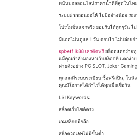
พนันบอลออนไลน์ราคาน้ำดีที่สุดในไท
ระบบฝากถอนออโต้ ไม่มีอย่างน้อย รอง
โปรโมชั่นแจกจริง ยอมรับได้ทุกๆวัน ไม่
มีแอดไม่นดูแล 1 วัน ตอบไว ไม่ปล่อยอ่
spbetflik88 เครดิตฟรี
สล็อตแตกง่ายทุก
แม้คุณกำลังมองหาเว็บสล็อตที่ แตกง่า
ค่ายดังอย่าง PG SLOT, Joker Gaming
ทุกเกมมีระบบระเบียบ ซื้อฟรีสปิน, โบน
คุณมีโอกาสได้กำไรได้ทุกเมื่อเชื่อวัน
LSI Keywords:
สล็อตเว็บไซต์ตรง
เกมสล็อตมือถือ
สล็อตวอเลทไม่มีขั้นต่ำ