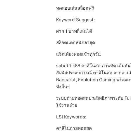
ทดสอบเล่นสล็อตฟรี
Keyword Suggest:
ฝาก 1 บาทก็เล่นได้
สล็อตแตกหนักล่าสุด
แจ็กเพียงพอตเข้าทุกวัน
spbetflik88 คาสิโนสด ภาพชัด เดิมพั
สัมผัสประสบการณ์ คาสิโนสด จากค่ายมี
Baccarat, Evolution Gaming พร้อมเกม
ทั้งอื่นๆ
ระบบถ่ายทอดสดประสิทธิภาพระดับ Full
ใช้งานง่าย
LSI Keywords:
คาสิโนถ่ายทอดสด