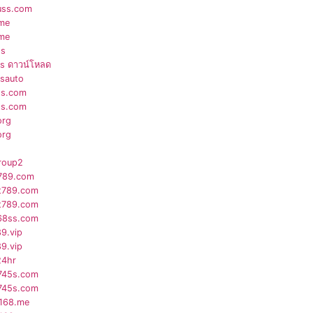
uss.com
.me
.me
ss
ss ดาวน์โหลด
ssauto
ss.com
ss.com
org
org
roup2
789.com
t789.com
t789.com
68ss.com
9.vip
9.vip
24hr
e745s.com
e745s.com
r168.me