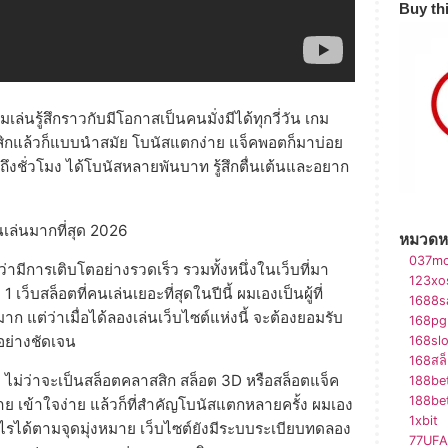
Buy th
เล่นรู้สึกราวกับมีโอกาสเป็นคนมั่งมีได้ทุกวี่วัน เกม
สสิกแล้วก็แบบนำสมัย โบนัสแตกง่าย แจ็คพอตก็มาบ่อย
่ถึงชั่วโมง ได้โบนัสหลายพันบาท รู้สึกตื่นเต้นและอยาก
นเล่นมากที่สุด 2026
หมวดหม
037mo
มีการเติบโตอย่างรวดเร็ว รวมทั้งหนึ่งในเว็บที่มา
123xo
1 เว็บสล็อตที่คนเล่นเยอะที่สุดในปีนี้ ผมเองเป็นผู้ที่
1688s
ก แต่ว่าเมื่อได้ลองเล่นเว็บไซต์แห่งนี้ จะต้องยอมรับ
168pg
อย่างชัดเจน
168slo
168สล
ว่าจะเป็นสล็อตคลาสสิก สล็อต 3D หรือสล็อตแจ็ค
188be
188be
ย เข้าใจง่าย แล้วก็ที่สำคัญโบนัสแตกหลายครั้ง ผมเอง
1xbit
ไรได้ตามจุดมุ่งหมาย เว็บไซต์ยังมีระบบระเบียบทดลอง
77UFA