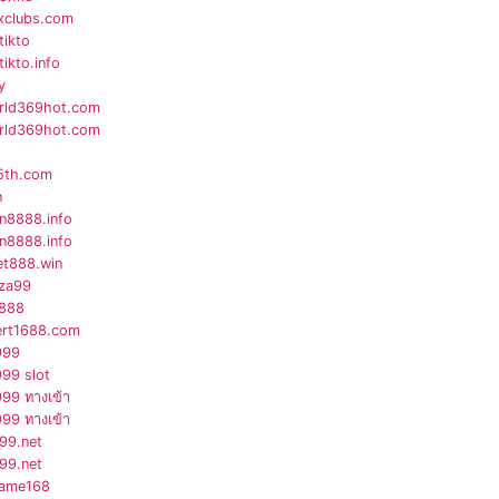
xclubs.com
tikto
tikto.info
y
rld369hot.com
rld369hot.com
5th.com
n
n8888.info
n8888.info
t888.win
za99
888
ert1688.com
999
999 slot
999 ทางเข้า
999 ทางเข้า
99.net
99.net
ame168