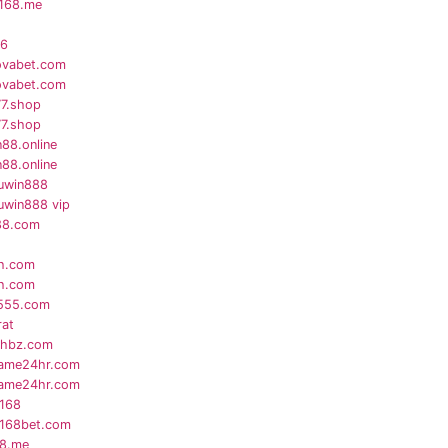
r168.me
66
vabet.com
vabet.com
77.shop
77.shop
88.online
88.online
uwin888
uwin888 vip
88.com
h.com
h.com
555.com
rat
thbz.com
ame24hr.com
ame24hr.com
t168
t168bet.com
8.me