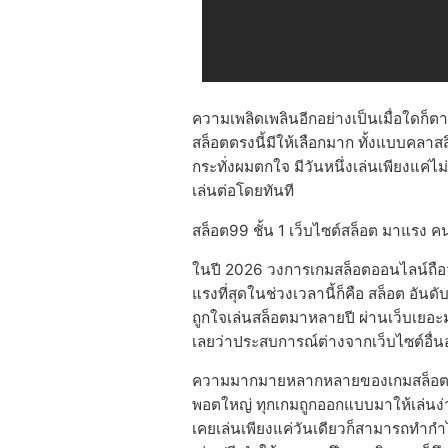
ความเพลิดเพลินอีกอย่างเป็นเมื่อใดก็ตาม
สล็อตตรงนี้มีให้เลือกมาก ทั้งแบบคลา
กระทั่งผมตกใจ มีวันหนึ่งเล่นเพียงแค่ไม
เล่นต่อโดยทันที
สล็อต99 ชั้น 1 เว็บไซต์สล็อต มาแรง ค
ในปี 2026 วงการเกมสล็อตออนไลน์ถือว่า
แรงที่สุดในช่วงเวลานี้ก็คือ สล็อต อันดับ 
ถูกใจเล่นสล็อตมาหลายปี ผ่านเว็บเยอะมา
เลยว่าประสบการณ์ต่างจากเว็บไซต์อื่น
ความมากมายหลากหลายของเกมสล็อต ไม่
พอตใหญ่ ทุกเกมถูกออกแบบมาให้เล่นง่า
เคยเล่นเพียงแค่วันเดียวก็สามารถทำกำ