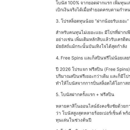
โบนัส 100% จากยอดฝากแรก เพิ่มทุนเล่
เบิกเงินจริงได้เมื่อทำยอดครบตามกำห
3. โปรสล็อตทุนน้อย “ฝากน้อยรับเยอะ”
สำหรับคนทุนไม่เยอะแยะ มีโปรที่ฝากเพีย
อย่างเช่น เพิ่มเติมหลักสิบแล้วรับเครดิตเ
มัธยัสถ์แม้กระนั้นบันเทิงใจได้สุดกำลัง
4. Free Spins และก็สปินฟรีไม่น้อยเลยท
ปี 2026 โปรแจก ฟรีสปิน (Free Spins) 
ปริมาณสปินฟรีเยอะกว่าเดิม และก็มีโ
ทำให้โบนัสจากการปั่นสล็อตได้โอกาสถอ
5. โบนัสฝากครั้งแรก + ฟรีสปิน
หลายคาสิโนออนไลน์ยังคงชิงชัยด้วยกา
ว่า โบนัสสูงสุดหลายร้อยเปอร์เซ็นต์ พร้
ทุนเล่นในช่วงต้นปี