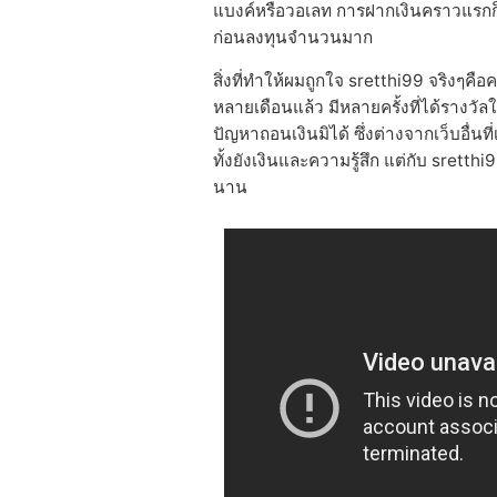
แบงค์หรือวอเลท การฝากเงินคราวแรกก็
ก่อนลงทุนจำนวนมาก
สิ่งที่ทำให้ผมถูกใจ sretthi99 จริงๆค
หลายเดือนแล้ว มีหลายครั้งที่ได้รางว
ปัญหาถอนเงินมิได้ ซึ่งต่างจากเว็บอื่นท
ทั้งยังเงินและความรู้สึก แต่กับ srett
นาน