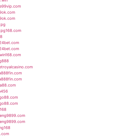
.win
ne99vip.com
9ok.com
9ok.com
otpg
otpg168.com
18
e24bet.com
e24bet.com
win168.com
ng888
etroyalcasino.com
a888fin.com
a888fin.com
a88.com
n456
go88.com
go88.com
168
eng9899.com
eng9899.com
ing168
t.com