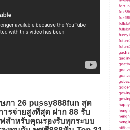
fiwdee
fortu
fox68
fox68
fullsl
fullsl
funny
futur
futur
gacha
gaoji
goatb
goatz
goatz
gobaz
golde
gowin
gowin
ษภา 26 pussy888fun สุด
happy
ารจ่ายสูงที่สุด ฝาก 88 รับ
hengh
hengh
ซีฟสำหรับคุณรองรับทุกระบบ
hengj
ลงทุนกับ พุซซี่888ฟัน Top 31
hi6be