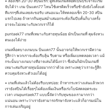
• ลองเช็ก 20-30 สปินแรก: ผู้ที่เล่นเกมสล็อตเป็นประจำจะเริ่ม
จับได้ว่า เกม ปั่นแตก77 ไหนใช้เครดิตเร็วหรือช้ายังยังไงตั้งแต่
ทีแรกๆที่เล่นเลยล่ะขอรับ เสนอแนะให้ทดลองเช็ก 20-30 สปิน
แรกไปเลย ถ้าหากกินทุนสม่ำเสมอกระทั่งเริ่มบีบคั้นก็บางครั้ง
อาจจะไม่เหมาะกับพวกเราก็ได้
puntaek77 เกมที่เหมาะกับสายทุนน้อย มักเป็นเกมที่ คุมจังหวะ
ตนเองได้ง่าย
เกมสล็อตบางเกมบน ปั่นแตก77 นั้นอาจก่อให้พวกเรามีความ
รู้สึกว่า พวกเราจะต้องรีบลุ้น รีบตาม หรือเพิ่มเบทตลอดเวลา แม้
กระนั้นบางเกมบางทีอาจเล่นได้นิ่งกว่า ซึ่งมันก็มักเป็นเกมที่
เหมาะสมกับสายทุนน้อยมากกว่าด้วย เพราะเหตุว่าเราจะรู้สึก
ควบคุมจังหวะตัวเองได้อยู่
• เกมที่เล่นแล้วไม่ต้องรีบเบทบ่อย: ถ้าหากระหว่างเล่นแล้วพวก
เรายังสปินได้เรื่อยๆไม่ต้องเพิ่มเงินหรือเร่งโบนัสตลอดระยะ
เวลา เกมpuntaek77 แบบนี้จัดว่ากับทุนของเรามากกว่า
แน่นอน เพราะว่าเรายังสามารถรักษาจังหวะแล้วก็อารมณ์ใน
การเล่นเจริญอยู่