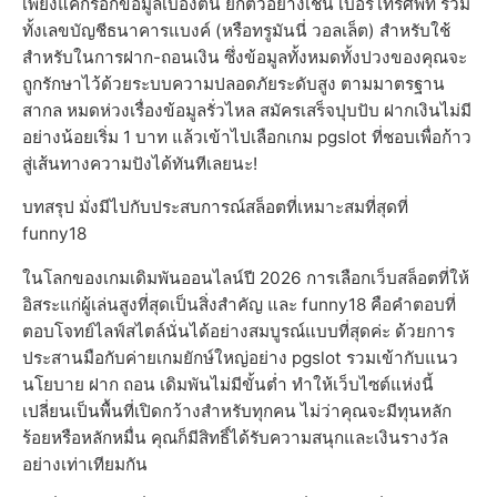
เพียงแค่กรอกข้อมูลเบื้องต้น ยกตัวอย่างเช่น เบอร์โทรศัพท์ รวม
ทั้งเลขบัญชีธนาคารแบงค์ (หรือทรูมันนี่ วอลเล็ต) สำหรับใช้
สำหรับในการฝาก-ถอนเงิน ซึ่งข้อมูลทั้งหมดทั้งปวงของคุณจะ
ถูกรักษาไว้ด้วยระบบความปลอดภัยระดับสูง ตามมาตรฐาน
สากล หมดห่วงเรื่องข้อมูลรั่วไหล สมัครเสร็จปุบปับ ฝากเงินไม่มี
อย่างน้อยเริ่ม 1 บาท แล้วเข้าไปเลือกเกม pgslot ที่ชอบเพื่อก้าว
สู่เส้นทางความปังได้ทันทีเลยนะ!
บทสรุป มั่งมีไปกับประสบการณ์สล็อตที่เหมาะสมที่สุดที่
funny18
ในโลกของเกมเดิมพันออนไลน์ปี 2026 การเลือกเว็บสล็อตที่ให้
อิสระแก่ผู้เล่นสูงที่สุดเป็นสิ่งสำคัญ และ funny18 คือคำตอบที่
ตอบโจทย์ไลฟ์สไตล์นั่นได้อย่างสมบูรณ์แบบที่สุดค่ะ ด้วยการ
ประสานมือกับค่ายเกมยักษ์ใหญ่อย่าง pgslot รวมเข้ากับแนว
นโยบาย ฝาก ถอน เดิมพันไม่มีขั้นต่ำ ทำให้เว็บไซต์แห่งนี้
เปลี่ยนเป็นพื้นที่เปิดกว้างสำหรับทุกคน ไม่ว่าคุณจะมีทุนหลัก
ร้อยหรือหลักหมื่น คุณก็มีสิทธิ์ได้รับความสนุกและเงินรางวัล
อย่างเท่าเทียมกัน