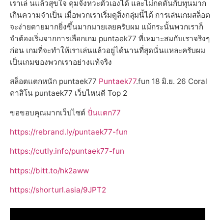
เราเล่ นแล้วสุขใจ คุมจังหวะตัวเองได้ และไม่กดดันกับทุนมาก
เกินความจำเป็น เมื่อพวกเราเริ่มดูสิ่งกลุ่มนี้ได้ การเล่นเกมสล็อต
จะง่ายดายมากยิ่งขึ้นมากมายเลยครับผม แม้กระนั้นพวกเราก็
จำต้องเริ่มจากการเลือกเกม puntaek77 ที่เหมาะสมกับเราจริงๆ
ก่อน เกมที่จะทำให้เราเล่นแล้วอยู่ได้นานที่สุดนั่นแหละครับผม
เป็นเกมของพวกเราอย่างแท้จริง
สล็อตแตกหนัก puntaek77
Puntaek77
.fun 18 มิ.ย. 26 Coral
คาสิโน puntaek77 เว็บไหนดี Top 2
ขอขอบคุณมากเว็ปไซต์
ปั่นแตก77
https://rebrand.ly/puntaek77-fun
https://cutly.info/puntaek77-fun
https://bitt.to/hk2aww
https://shorturl.asia/9JPT2