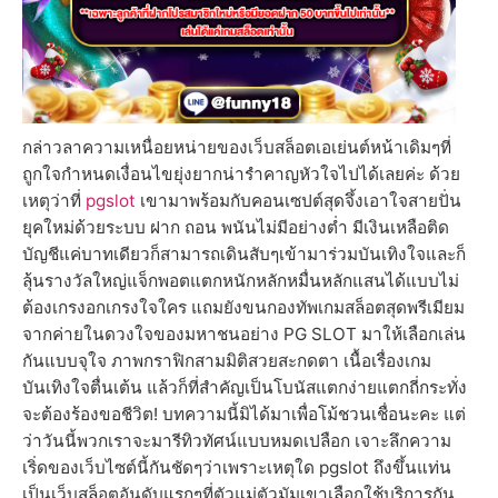
กล่าวลาความเหนื่อยหน่ายของเว็บสล็อตเอเย่นต์หน้าเดิมๆที่
ถูกใจกำหนดเงื่อนไขยุ่งยากน่ารำคาญหัวใจไปได้เลยค่ะ ด้วย
เหตุว่าที่
pgslot
เขามาพร้อมกับคอนเซปต์สุดจึ้งเอาใจสายปั่น
ยุคใหม่ด้วยระบบ ฝาก ถอน พนันไม่มีอย่างต่ำ มีเงินเหลือติด
บัญชีแค่บาทเดียวก็สามารถเดินสับๆเข้ามาร่วมบันเทิงใจและก็
ลุ้นรางวัลใหญ่แจ็กพอตแตกหนักหลักหมื่นหลักแสนได้แบบไม่
ต้องเกรงอกเกรงใจใคร แถมยังขนกองทัพเกมสล็อตสุดพรีเมียม
จากค่ายในดวงใจของมหาชนอย่าง PG SLOT มาให้เลือกเล่น
กันแบบจุใจ ภาพกราฟิกสามมิติสวยสะกดตา เนื้อเรื่องเกม
บันเทิงใจตื่นเต้น แล้วก็ที่สำคัญเป็นโบนัสแตกง่ายแตกถี่กระทั่ง
จะต้องร้องขอชีวิต! บทความนี้มิได้มาเพื่อโม้ชวนเชื่อนะคะ แต่
ว่าวันนี้พวกเราจะมารีทิวทัศน์แบบหมดเปลือก เจาะลึกความ
เริ่ดของเว็บไซต์นี้กันชัดๆว่าเพราะเหตุใด pgslot ถึงขึ้นแท่น
เป็นเว็บสล็อตอันดับแรกๆที่ตัวแม่ตัวมัมเขาเลือกใช้บริการกัน