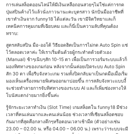
การเล่นสล็อตออนไลน์ให้มีเงินเหลือถอนสวยๆไม่ใช่แค่การกด
ปุ่มสปินค้างไว้แล้วนั่งภาวนานะคะบุตรสาว นักปั่นมืออาชีพที่
เขาทำเงินจาก funny18 ได้แต่ละวัน เขามีจิตวิทยาและก็
เทคนิคการคุมเกมที่เฉียบคม และก็นี่เป็นความลับที่คุณต้อง
ทราบ:
สูตรสลับสปิน มือ-ออโต้ วิธียอดฮิตเป็นการไม่กด Auto Spin แช่
ไว้ตลอดเวลาค่ะ ให้เราเริ่มต้นด้วยผู้กระทำดด้วยตัวเอง
(Manual) ช้าๆเนิบๆสัก 10-15 ตา เพื่อเป็นการวอร์มระบบแล้วก็
มองทิศทางของเกมก่อน หลังจากนั้นค่อยเปิดระบบ Auto Spin
สัก 30 ตา เพื่อรีบจังหวะเกม รวมทั้งปิดกลับมาเป็นกดมือเมื่อเริ่ม
มองเห็นเครื่องหมายพิเศษออกมาบ่อยขึ้น การสลับจังหวะแบบงี้
จะช่วยทำลายการจับทิศทางของระบบ AI และก็เพิ่มช่องทางให้
โบนัสแตกง่ายมากยิ่งขึ้นค่ะ
รู้จักระยะเวลาทำเงิน (Slot Time) เกมสล็อตใน funny18 มีช่วง
เวลาที่คนเล่นมากและคนเล่นน้อย ช่วงเวลาที่เซียนสล็อตชอบ
กันมากที่สุดคือกลางดึกๆหรือตอนเวลาเช้ามืด (ตัวอย่างเช่น
23.00 – 02.00 น. หรือ 04.00 – 06.00 น.) เพราะว่าระบบจะมี