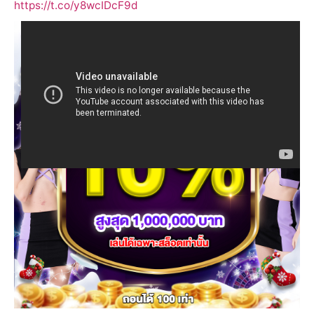
https://t.co/y8wcIDcF9d