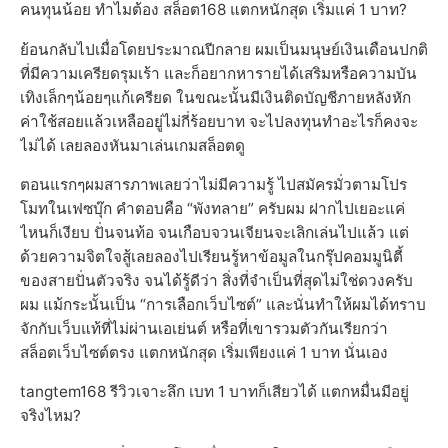
คนทุนน้อย ทำไมต้อง สล็อต168 แตกหนักสุด เริ่มแค่ 1 บาท?
ย้อนกลับไปเมื่อโดยประมาณปีกลาย ผมเป็นมนุษย์เงินเดือนปกติ
ที่มีความเครียดรุมเร้า และก็อยากหารายได้เสริมหรือความบัน
เทิงเล็กๆน้อยๆแก้เครียด ในขณะนั้นมีเงินติดบัญชีภายหลังหัก
ค่าใช้สอยแล้วเหลืออยู่ไม่กี่ร้อยบาท จะไปลงทุนทำอะไรก็คงจะ
ไม่ได้ เลยลองหันมาเล่นเกมสล็อตดู
ตอนแรกๆผมสารภาพเลยว่าไม่มีความรู้ ไปสมัครมั่วตามโปร
โมทในเฟซบุ๊ก คำตอบคือ “พังทลาย” ครับผม ฝากไปเยอะแค่
ไหนก็เงียบ ปั่นจนท้อ จนเกือบจวนเจียนจะเลิกเล่นไปแล้ว แต่
ด้วยความจิตใจสู้เลยลองไปเรียนรู้หาข้อมูลในกรุ๊ปคอมมูนิตี้
ของสายปั่นตัวจริง จนได้รู้ดีว่า สิ่งที่จำเป็นที่สุดไม่ใช่ดวงครับ
ผม แม้กระนั้นเป็น “การเลือกเว็บไซต์” และนั่นทำให้ผมได้ทราบ
จักกับเว็บแท้ที่ไม่ผ่านเอเย่นต์ หรือที่เขารวมตัวกันเรียกว่า
สล็อตเว็บไซต์ตรง แตกหนักสุด เริ่มเพียงแค่ 1 บาท นั่นเอง
tangtem168 รีวิวเจาะลึก เบท 1 บาทก็เสียวได้ แตกหมื่นมีอยู่
จริงไหม?