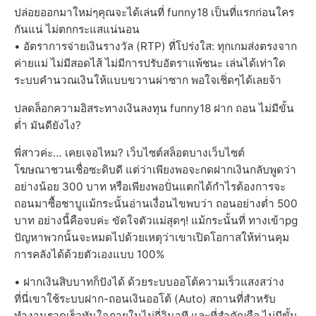
ปล่อยออกมาใหม่ๆคุณจะได้เล่นที่ funny18 เป็นที่แรกก่อนใคร
กันแน่ ไม่ตกกระแสแน่นอน
• อัตราการจ่ายเงินรางวัล (RTP) ที่โปร่งใส: ทุกเกมส่งตรงจาก
ค่ายแม่ ไม่มีสอดไส้ ไม่มีการปรับอัตราแพ้ชนะ เล่นได้เท่าใด
ระบบคำนวณเงินให้แบบขวานผ่าซาก พอใจเชิ่ดๆได้เลยจ้า
ปลดล็อกความอิสระทางเงินลงทุน funny18 ฝาก ถอน ไม่มีขั้น
ต่ำ มันดียังไง?
พี่สาวค่ะ… เคยเจอไหม? เว็บไซต์สล็อตบางเว็บไซต์
โฆษณาชวนเชื่อซะดิบดี แต่ว่าเพียงพอจะกดฝากเงินกลับพูดว่า
อย่างน้อย 300 บาท หรือเพียงพอปั่นแตกได้กำไรต้องการจะ
ถอนมาซื้อชาบูแม้กระนั้นอ่านเงื่อนไขพบว่า ถอนอย่างต่ำ 500
บาท อย่างนี้คือจบค่ะ ขัดใจตัวแม่สุดๆ! แม้กระนั้นที่ ทางเข้าpg
ปัญหาพวกนั้นจะหมดไปด้วยเหตุว่าเขาเปิดโอกาสให้ท่านคุม
การคลังได้ด้วยตัวเองแบบ 100%
• ฝากเงินสิบบาทก็ปังได้ ด้วยระบบออโต้ความเร็วแสงสว่าง
ที่นี่เขาใช้ระบบฝาก-ถอนเงินออโต้ (Auto) สถานที่สำหรับ
ทำงานรวดเร็วทันใจภายในไม่กี่วินาที และที่สำคัญคือ ไม่มีขั้น