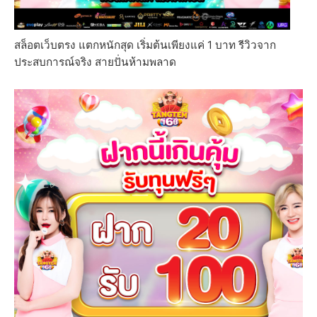
สล็อตเว็บตรง แตกหนักสุด เริ่มต้นเพียงแค่ 1 บาท รีวิวจาก
ประสบการณ์จริง สายปั่นห้ามพลาด