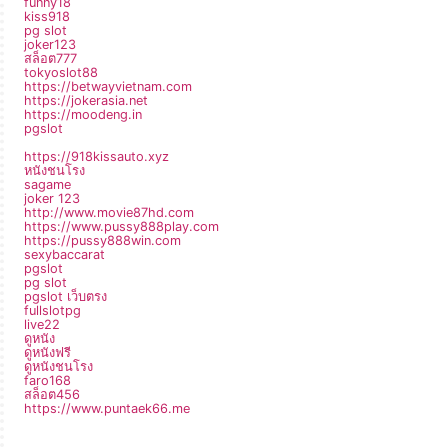
funny18
kiss918
pg slot
joker123
สล็อต777
tokyoslot88
https://betwayvietnam.com
https://jokerasia.net
https://moodeng.in
pgslot
https://918kissauto.xyz
หนังชนโรง
sagame
joker 123
http://www.movie87hd.com
https://www.pussy888play.com
https://pussy888win.com
sexybaccarat
pgslot
pg slot
pgslot เว็บตรง
fullslotpg
live22
ดูหนัง
ดูหนังฟรี
ดูหนังชนโรง
faro168
สล็อต456
https://www.puntaek66.me