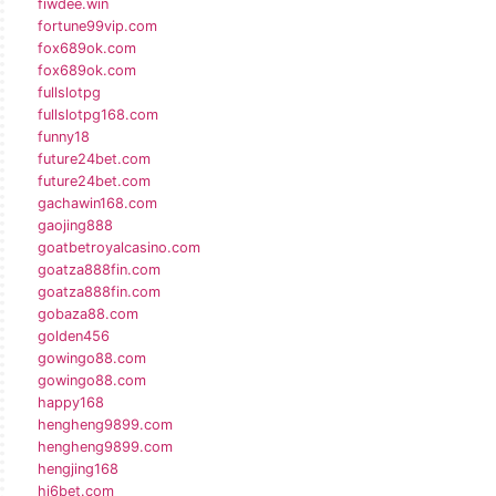
fiwdee.win
fortune99vip.com
fox689ok.com
fox689ok.com
fullslotpg
fullslotpg168.com
funny18
future24bet.com
future24bet.com
gachawin168.com
gaojing888
goatbetroyalcasino.com
goatza888fin.com
goatza888fin.com
gobaza88.com
golden456
gowingo88.com
gowingo88.com
happy168
hengheng9899.com
hengheng9899.com
hengjing168
hi6bet.com