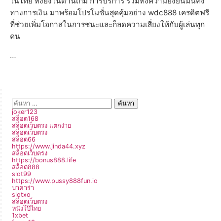
ในไทย ทั้งยังในด้านเกม การบริการ รวมทั้งความยั่งยืนมั่นคง
ทางการเงิน มาพร้อมโปรโมชั่นสุดคุ้มอย่าง wdc888 เครดิตฟรี
ที่ช่วยเพิ่มโอกาสในการชนะและก็ลดความเสี่ยงให้กับผู้เล่นทุก
คน
…
joker123
สล็อต168
สล็อตเว็บตรง แตกง่าย
สล็อตเว็บตรง
สล็อต66
https://www.jinda44.xyz
สล็อตเว็บตรง
https://bonus888.life
สล็อต888
slot99
https://www.pussy888fun.io
บาคาร่า
slotxo
สล็อตเว็บตรง
หนังโป๊ไทย
1xbet