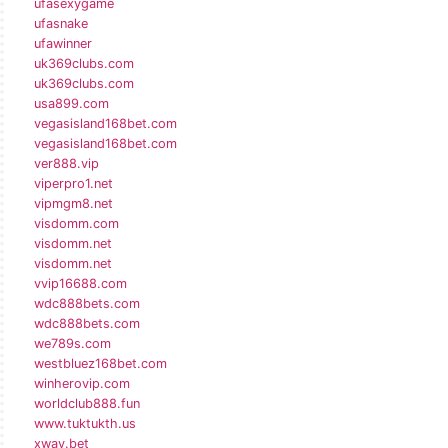
ufasexygame
ufasnake
ufawinner
uk369clubs.com
uk369clubs.com
usa899.com
vegasisland168bet.com
vegasisland168bet.com
ver888.vip
viperpro1.net
vipmgm8.net
visdomm.com
visdomm.net
visdomm.net
vvip16688.com
wdc888bets.com
wdc888bets.com
we789s.com
westbluez168bet.com
winherovip.com
worldclub888.fun
www.tuktukth.us
xway.bet