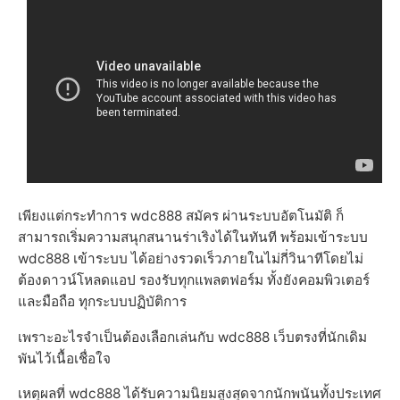
เพียงแต่กระทำการ wdc888 สมัคร ผ่านระบบอัตโนมัติ ก็
สามารถเริ่มความสนุกสนานร่าเริงได้ในทันที พร้อมเข้าระบบ
wdc888 เข้าระบบ ได้อย่างรวดเร็วภายในไม่กี่วินาทีโดยไม่
ต้องดาวน์โหลดแอป รองรับทุกแพลตฟอร์ม ทั้งยังคอมพิวเตอร์
และมือถือ ทุกระบบปฏิบัติการ
เพราะอะไรจำเป็นต้องเลือกเล่นกับ wdc888 เว็บตรงที่นักเดิม
พันไว้เนื้อเชื่อใจ
เหตุผลที่ wdc888 ได้รับความนิยมสูงสุดจากนักพนันทั้งประเทศ