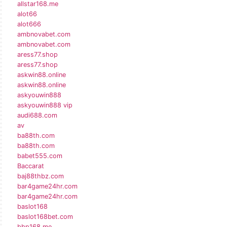
allstar168.me
alot66
alot666
ambnovabet.com
ambnovabet.com
aress77.shop
aress77.shop
askwin88.online
askwin88.online
askyouwin888
askyouwin888 vip
audi688.com
av
ba88th.com
ba88th.com
babet555.com
Baccarat
baj88thbz.com
bar4game24hr.com
bar4game24hr.com
baslot168
baslot168bet.com
bbp168.me