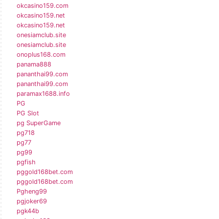
okcasino159.com
okcasino159.net
okcasino159.net
onesiamclub.site
onesiamclub.site
onoplus168.com
panama888
pananthai99.com
pananthai99.com
paramax1688.info
PG
PG Slot
pg SuperGame
pg718
pg77
pg99
pgfish
pggold168bet.com
pggold168bet.com
Pgheng99
pgjoker69
pgk44b