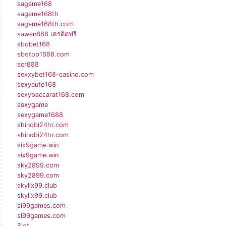
sagame168
sagame168th
sagame168th.com
sawan888 เครดิตฟรี
sbobet168
sbotop1688.com
scr888
sexxybet168-casino.com
sexyauto168
sexybaccarat168.com
sexygame
sexygame1688
shinobi24hr.com
shinobi24hr.com
six9game.win
six9game.win
sky2899.com
sky2899.com
skylix99.club
skylix99.club
sl99games.com
sl99games.com
Slot