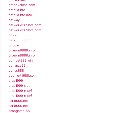
betboxclubs.com
betflixtikto
betflixtikto.info
betway
betworld369hot.com
betworld369hot.com
bh99
bio285th.com
bitcoin
bluewin8888.info
bluewin8888.info
bombet888.win
bonanza99
bonus888
boonlert1688.com
brazil999
brazil999 slot
brazil999 ทางเข้า
brazil999 ทางเข้า
carlo999.net
carlo999.net
cashgame168