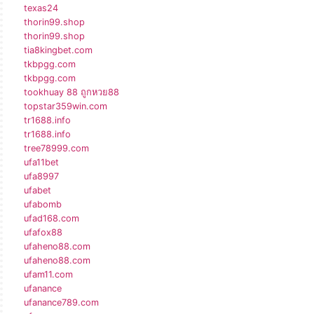
texas24
thorin99.shop
thorin99.shop
tia8kingbet.com
tkbpgg.com
tkbpgg.com
tookhuay 88 ถูกหวย88
topstar359win.com
tr1688.info
tr1688.info
tree78999.com
ufa11bet
ufa8997
ufabet
ufabomb
ufad168.com
ufafox88
ufaheno88.com
ufaheno88.com
ufam11.com
ufanance
ufanance789.com