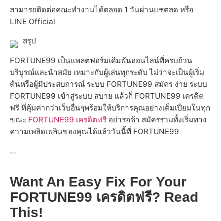
สามารถติดต่อคณะทำงานได้ตลอด 1 วันผ่านแชตสด หรือ
LINE Official
สรุป
FORTUNE99 เป็นแพลตฟอร์มเดิมพันออนไลน์ที่ครบถ้วน
บริบูรณ์และนำสมัย เหมาะกับผู้เล่นทุกระดับ ไม่ว่าจะเป็นผู้เริ่ม
ต้นหรือผู้มีประสบการณ์ ระบบ FORTUNE99 สมัคร ง่าย ระบบ
FORTUNE99 เข้าสู่ระบบ สบาย แล้วก็ FORTUNE99 เครดิต
ฟรี ที่คุ้มค่ากว่าเว็บอื่นๆพร้อมให้บริการคุณอย่างเต็มเปี่ยมในทุก
ขณะ
FORTUNE99 เครดิตฟรี
อย่ารอช้า สมัครรวมทั้งเริ่มทาง
ความเพลิดเพลินของคุณได้แล้ววันนี้ที่ FORTUNE99
…
Want An Easy Fix For Your
FORTUNE99 เครดิตฟรี? Read
This!