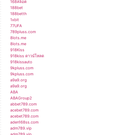
168สล็อต
188bet
188betth
1xbit
77UFA
789pluss.com
8lots.me
8lots.me
918Kiss
918kiss ดาวน์โหลด
918kissauto
9kpluss.com
9kpluss.com
a9a9.org
a9a9.org
ABA
ABAGroup2
abbet789.com
acebet789.com
acebet789.com
aden168ss.com
adm789.vip
adm789.vip