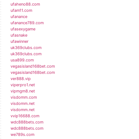
ufaheno88.com
ufam11.com
ufanance
ufanance789.com
ufasexygame
ufasnake
ufawinner
uk369clubs.com
uk369clubs.com
usa899.com
vegasisland168bet.com
vegasisland168bet.com
ver888.vip
viperpro1.net
vipmgm8.net
visdomm.com
visdomm.net
visdomm.net
vvip16688.com
wdc888bets.com
wdc888bets.com
we789s.com