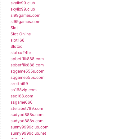
skylix99.club
skylix99.club
sl99games.com
sl99games.com
Slot
Slot Online
slot168
Slotxo
slotxo24hr
spbetflik888.com
spbetflik888.com
sqgame555s.com
sqgame555s.com
sretthi99
ss168vip.com
ssc168.com
ssgame666
stellabet789.com
sudyod888s.com
sudyod888s.com
sunny9999club.com
sunny9999club.net