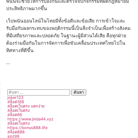
พนันจะช่วยให้การป้องกันและตรวจจับกิจกรรมที่ผิดกฎหมายมี
ประสิทธิภาพมากขึ้น
เว็ปพนันออนไลน์ในไทยมีทั้งข้อดีและข้อเสีย การเข้าใจและ
รับมือกับผลกระทบของพฤติกรรมนี้เป็นสิ่งจำเป็นเพื่อสร้างสังคม
ที่มีเสถียรภาพและปลอดภัย ในฐานะผู้มีส่วนได้เสีย คือทุกฝ่าย
ต้องร่วมมือกันในการจัดการเพื่อขับเคลื่อนประเทศไทยไปใน
ทิศทางที่ดีขึ้น
…
joker123
สล็อต168
สล็อตเว็บตรง แตกง่าย
สล็อตเว็บตรง
สล็อต66
https://www.jinda44.xyz
สล็อตเว็บตรง
https://bonus888.life
สล็อต888
slot99