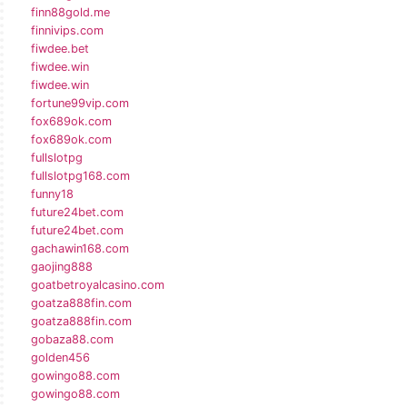
finn88gold.me
finnivips.com
fiwdee.bet
fiwdee.win
fiwdee.win
fortune99vip.com
fox689ok.com
fox689ok.com
fullslotpg
fullslotpg168.com
funny18
future24bet.com
future24bet.com
gachawin168.com
gaojing888
goatbetroyalcasino.com
goatza888fin.com
goatza888fin.com
gobaza88.com
golden456
gowingo88.com
gowingo88.com