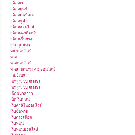
สล็อตxo
สล็อตพุซซี่
สล็อตมันนี่เกม
สล็อตยูฟ่า
สล็อตออนไลน์
สล็อตเครดิตฟรี
สล็อตเว็บตรง
สวนสุนันทา
หนังออนไลน์
หวย
หวยออนไลน์
หวยเวียดนาม vip ออนไลน์
เกมยิงปลา
เข้าสู่ระบบ ufa191
เข้าสู่ระบบ ufa191
เซ็กซี่บาคาร่า
เปิดเว็บพนัน
เว็บคาสิโนออนไลน์
เว็บซื้อหวย
เว็บตรงสล็อต
เว็บพนัน
เว็บพนันออนไลน์