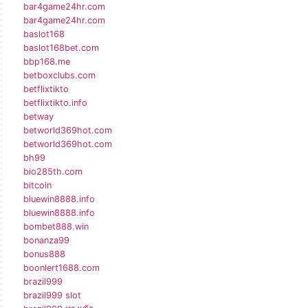
bar4game24hr.com
bar4game24hr.com
baslot168
baslot168bet.com
bbp168.me
betboxclubs.com
betflixtikto
betflixtikto.info
betway
betworld369hot.com
betworld369hot.com
bh99
bio285th.com
bitcoin
bluewin8888.info
bluewin8888.info
bombet888.win
bonanza99
bonus888
boonlert1688.com
brazil999
brazil999 slot