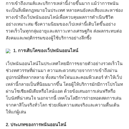
การเข้าถึงเกมส์และบริการเหล่านี้ง่ายขึ้นมาก แม้ว่าการพนัน
จะเป็นสิ่งผิดกฎหมายในประเทศ หลายคนยังคงเสี่ยงและหาช่อง
ทางเข้าถึงเว็ปพนันออนไลน์เพื่อควบคุมผลการดำเนินชีวิต
อย่างเหมาะสม ซึ่งความนิยมของเว็ปเหล่านี้เติบโตขึ้นอย่าง
รวดเร็วในทุกกลุ่มอายุและสภาวะทางเศรษฐกิจ ส่งผลกระทบต่อ
สังคมและพฤติกรรมของผู้ใช้บริการอย่างลึกซึ้ง
1. การเติบโตของเว็ปพนันออนไลน์
เว็ปพนันออนไลน์ในประเทศไทยมีการขยายตัวอย่างรวดเร็วใน
ช่วงทศวรรษที่ผ่านมา ความสะดวกสบายจากการเข้าถึงผ่าน
อุปกรณ์ที่หลากหลาย ทั้งสมาร์ทโฟนและคอมพิวเตอร์ ทำให้เว็ป
เหล่านี้กลายเป็นที่นิยมมากขึ้น โดยผู้ให้บริการมักมีการโปรโมท
ผ่านโซเชียลมีเดียหรือไลน์แอด ด้วยข้อเสนอการเล่นฟรีหรือ
โบนัสที่น่าสนใจ นอกจากนี้ เทคโนโลยีการถ่ายทอดสดการเล่น
จากคาสิโนจริงทั่วโลก ช่วยเพิ่มความสมจริงและความตื่นเต้น
ให้แก่ผู้เล่น
2. ประเภทของการพนันออนไลน์