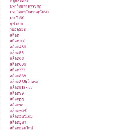
ฟลูสล็อตพีจี
มหาวิทยาลัยราชภัฏ
มหาวิทยาลัยสวนสุนันทา
มาเก๊า69
ยูฟ่าเบท
รอยัล558
สล็อต
สล็อต168
สล็อต456
สล็อต55
สล็อต66
สล็อต666
สล็อต777
สล็อต888
สล็อต888เว็บตรง
สล็อต918kiss
สล็อต99
สล็อตpg
สล็อตxo
สล็อตพุซซี่
สล็อตมันนี่เกม
สล็อตยูฟ่า
สล็อตออนไลน์