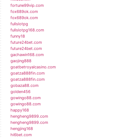
fortune99vip.com
fox689ok.com
fox689ok.com
fullslotpg
fullslotpg168.com
funny18
future24bet.com
future24bet.com
gachawin168.com
gaojing888
goatbetroyalcasino.com
goatza888fin.com
goatza888fin.com
gobaza88.com
golden456
gowingo88.com
gowingo88.com
happy168
hengheng9899.com
hengheng9899.com
hengjing168
hi6bet.com