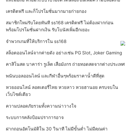
เครดิตฟรี และก็โปรโมชั่นมากมายก่ายกอง
สมาชิกใหม่รับโดยทันที ss168 เครดิตฟรี ไม่ต้องฝากก่อน
พร้อมโปรโมชั่นฝากเงิน รับโบนัสเพิ่มอีกเยอะ
จำพวกเกมที่ให้บริการใน ss168
สล็อตออนไลน์จากค่ายดัง อย่างเช่น PG Slot, Joker Gaming
คาสิโนสด บาคาร่า รูเล็ต เสือมังกร ถ่ายทอดสดจากต่างประเทศ
พนันบอลออนไลน์ และกีฬาอื่นๆพร้อมราคาน้ำดีที่สุด
หวยออนไลน์ ลอตเตอรี่ไทย หวยลาว หวยฮานอย ครบจบใน
เว็บไซต์เดียว
ความปลอดภัยรวมทั้งความน่าวางใจ
ระบบการคลังป้อมปราการอาจ
ฝากถอนอัตโนมัติใน 30 วินาที ไม่มีขั้นต่ำ ไม่มีคุณค่า