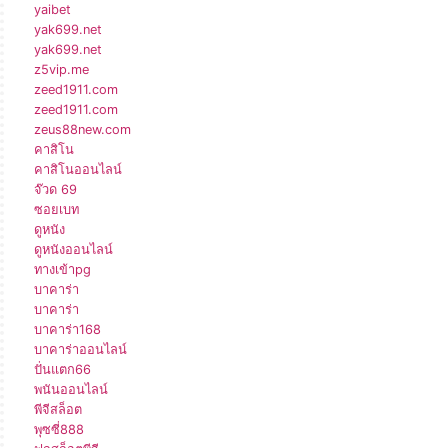
yaibet
yak699.net
yak699.net
z5vip.me
zeed1911.com
zeed1911.com
zeus88new.com
คาสิโน
คาสิโนออนไลน์
จ๊วด 69
ซอยเบท
ดูหนัง
ดูหนังออนไลน์
ทางเข้าpg
บาคาร่า
บาคาร่า
บาคาร่า168
บาคาร่าออนไลน์
ปั่นแตก66
พนันออนไลน์
พีจีสล็อต
พุซซี่888