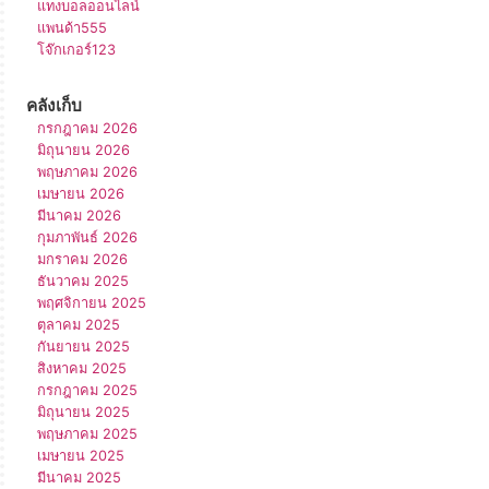
แทงบอลออนไลน์
แพนด้า555
โจ๊กเกอร์123
คลังเก็บ
กรกฎาคม 2026
มิถุนายน 2026
พฤษภาคม 2026
เมษายน 2026
มีนาคม 2026
กุมภาพันธ์ 2026
มกราคม 2026
ธันวาคม 2025
พฤศจิกายน 2025
ตุลาคม 2025
กันยายน 2025
สิงหาคม 2025
กรกฎาคม 2025
มิถุนายน 2025
พฤษภาคม 2025
เมษายน 2025
มีนาคม 2025