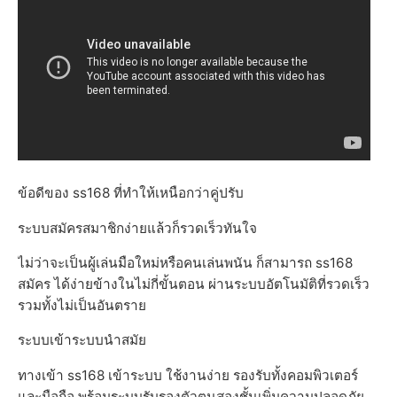
ข้อดีของ ss168 ที่ทำให้เหนือกว่าคู่ปรับ
ระบบสมัครสมาชิกง่ายแล้วก็รวดเร็วทันใจ
ไม่ว่าจะเป็นผู้เล่นมือใหม่หรือคนเล่นพนัน ก็สามารถ ss168
สมัคร ได้ง่ายข้างในไม่กี่ขั้นตอน ผ่านระบบอัตโนมัติที่รวดเร็ว
รวมทั้งไม่เป็นอันตราย
ระบบเข้าระบบนำสมัย
ทางเข้า ss168 เข้าระบบ ใช้งานง่าย รองรับทั้งคอมพิวเตอร์
และมือถือ พร้อมระบบรับรองตัวตนสองชั้นเพิ่มความปลอดภัย