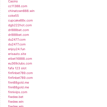
Casino
cc11388.com
chinatown888.win
coke55
cupcake88x.com
dgb222hot.com
dr888bet.com
dr888bet.com
du2477.com
du2477.com
enjoy24.fun
erisauto.site
etbet16888.com
eu369clubs.com
fafa 123 slot
finfinbet789.com
finfinbet789.com
finn88gold.me
finn88gold.me
finnivips.com
fiwdee.bet
fiwdee.win
fiwdee.win