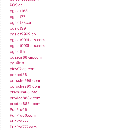
PGSlot
pgslot168
pgslot77
pgslot77.com
pgslot99
pgslot9999.co
pgslot999bets.com
pgslot999bets.com
pgslotth
pgzeus88win.com
pgสล็อต
play97vip.com
pokbet88
porsche999.com
porsche999.com
premium66.info
proded888x.com
proded888x.com
PunPro66
PunPro66.com
PunPro777
PunPro777.com