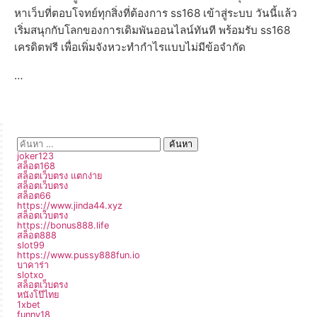
หาเว็บที่ตอบโจทย์ทุกสิ่งที่ต้องการ ss168 เข้าสู่ระบบ วันนี้แล้ว
เริ่มสนุกกับโลกของการเดิมพันออนไลน์ทันที พร้อมรับ ss168
เครดิตฟรี เพื่อเพิ่มจังหวะทำกำไรแบบไม่มีข้อจำกัด
…
joker123
สล็อต168
สล็อตเว็บตรง แตกง่าย
สล็อตเว็บตรง
สล็อต66
https://www.jinda44.xyz
สล็อตเว็บตรง
https://bonus888.life
สล็อต888
slot99
https://www.pussy888fun.io
บาคาร่า
slotxo
สล็อตเว็บตรง
หนังโป๊ไทย
1xbet
funny18