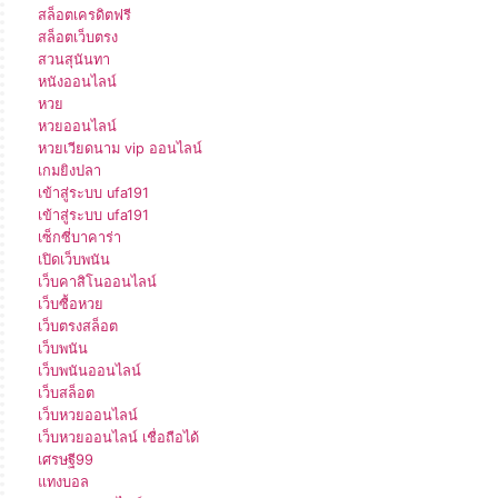
สล็อตเครดิตฟรี
สล็อตเว็บตรง
สวนสุนันทา
หนังออนไลน์
หวย
หวยออนไลน์
หวยเวียดนาม vip ออนไลน์
เกมยิงปลา
เข้าสู่ระบบ ufa191
เข้าสู่ระบบ ufa191
เซ็กซี่บาคาร่า
เปิดเว็บพนัน
เว็บคาสิโนออนไลน์
เว็บซื้อหวย
เว็บตรงสล็อต
เว็บพนัน
เว็บพนันออนไลน์
เว็บสล็อต
เว็บหวยออนไลน์
เว็บหวยออนไลน์ เชื่อถือได้
เศรษฐี99
แทงบอล