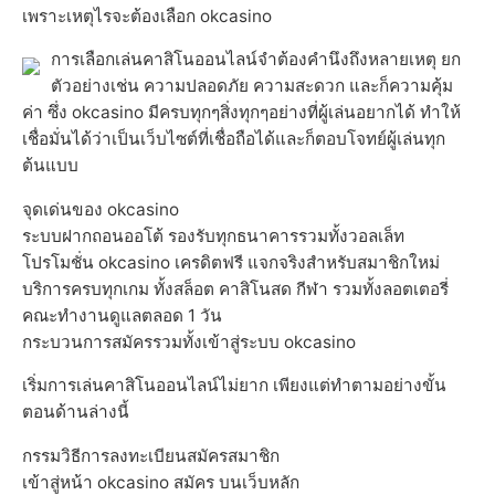
เพราะเหตุไรจะต้องเลือก okcasino
การเลือกเล่นคาสิโนออนไลน์จำต้องคำนึงถึงหลายเหตุ ยก
ตัวอย่างเช่น ความปลอดภัย ความสะดวก และก็ความคุ้ม
ค่า ซึ่ง okcasino มีครบทุกๆสิ่งทุกๆอย่างที่ผู้เล่นอยากได้ ทำให้
เชื่อมั่นได้ว่าเป็นเว็บไซต์ที่เชื่อถือได้และก็ตอบโจทย์ผู้เล่นทุก
ต้นแบบ
จุดเด่นของ okcasino
ระบบฝากถอนออโต้ รองรับทุกธนาคารรวมทั้งวอลเล็ท
โปรโมชั่น okcasino เครดิตฟรี แจกจริงสำหรับสมาชิกใหม่
บริการครบทุกเกม ทั้งสล็อต คาสิโนสด กีฬา รวมทั้งลอตเตอรี่
คณะทำงานดูแลตลอด 1 วัน
กระบวนการสมัครรวมทั้งเข้าสู่ระบบ okcasino
เริ่มการเล่นคาสิโนออนไลน์ไม่ยาก เพียงแต่ทำตามอย่างขั้น
ตอนด้านล่างนี้
กรรมวิธีการลงทะเบียนสมัครสมาชิก
เข้าสู่หน้า okcasino สมัคร บนเว็บหลัก