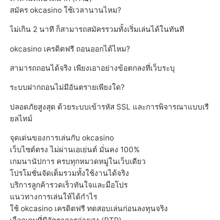
สมัคร okcasino ใช้เวลานานไหม?
ไม่เกิน 2 นาที ก็สามารถสมัครรวมทั้งเริ่มเล่นได้ในทันที
okcasino เครดิตฟรี ถอนออกได้ไหม?
สามารถถอนได้จริง เพียงเอาอย่างข้อตกลงที่เว็บระบุ
ระบบฝากถอนไม่มีอันตรายเพียงใด?
ปลอดภัยสูงสุด ด้วยระบบเข้ารหัส SSL และการพิจารณาแบบเรี
ยลไทม์
จุดเด่นของการเล่นกับ okcasino
เว็บไซต์ตรง ไม่ผ่านเอเย่นต์ มั่นคง 100%
เกมนานัปการ ครบทุกหมวดหมู่ในเว็บเดียว
โปรโมชั่นจัดเต็มรวมทั้งใช้งานได้จริง
บริการลูกค้ารวดเร็วทันใจและมือโปร
แนวทางการเล่นให้ได้กำไร
ใช้ okcasino เครดิตฟรี ทดสอบเล่นก่อนลงทุนจริง