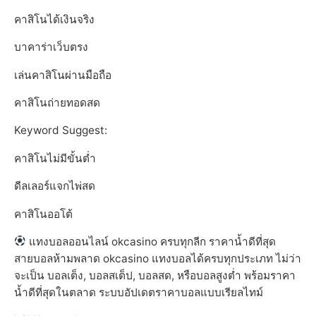
คาสิโนได้เงินจริง
บาคาร่าเว็บตรง
เล่นคาสิโนผ่านมือถือ
คาสิโนถ่ายทอดสด
Keyword Suggest:
คาสิโนไม่มีขั้นต่ำ
ดีลเลอร์แจกไพ่สด
คาสิโนออโต้
แทงบอลออนไลน์ okcasino ครบทุกลีก ราคาน้ำดีที่สุด
สายบอลห้ามพลาด okcasino แทงบอลได้ครบทุกประเภท ไม่ว่า
จะเป็น บอลเต็ง, บอลสเต็ป, บอลสด, หรือบอลสูงต่ำ พร้อมราคา
น้ำดีที่สุดในตลาด ระบบอัปเดตราคาบอลแบบเรียลไทม์