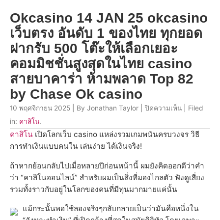
Okcasino 14 JAN 25 okcasino
เว็บตรง อันดับ 1 ของไทย ทุกยอด
ฝากรับ 500 โต๊ะให้เลือกเยอะ
คอมมิชชั่นสูงสุดในไทย casino
สายบาคาร่า ห้ามพลาด Top 82
by Chase Ok casino
10 พฤศจิกายน 2025 | By Jonathan Taylor |
ปิดความเห็น
| Filed
in:
คาสิโน
.
คาสิโน
เปิดโลกเว็บ casino แหล่งรวมเกมพนันครบวงจร วิธี
การทำเงินแบบคนใน เล่นง่าย ได้เงินจริง!
ถ้าหากย้อนกลับไปเมื่อหลายปีก่อนหน้านี้ ผมยังคิดออกดีว่าคำ
ว่า “คาสิโนออนไลน์” สำหรับผมเป็นสิ่งที่มองไกลตัว ฟังดูเสี่ยง
รวมทั้งราวกับอยู่ในโลกของคนที่มีทุนมากมายแค่นั้น
แม้กระนั้นพอใช้ลองจริงๆกลับกลายเป็นว่ามันคือหนึ่งใน