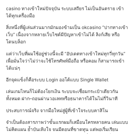
casino ทางเข้าใหม่ปัจจุบัน ระบบเสถียร ไม่เป็นอันตราย เข้า
ได้ทุกเครื่องมือ
สิ่งหนึ่งที่ผู้เล่นส่วนมากมักมองข้ามเป็น okcasino “ปากทางเข้า
เว็บ” เนื่องจากหลายเว็บไซต์มีปัญหาเข้าไม่ได้ ลิงก์เสีย หรือ
โดนบล็อก
แต่ว่าเว็บที่ผมใช้อยู่ช่วงนี้จะมี “อัปเดตทางเข้าใหม่ทุกวี่ทุกวัน”
เพื่อมั่นใจว่าไม่ว่าจะใช้โทรศัพท์มือถือ หรือคอม ก็สามารถเข้า
ได้แน่ๆ
อีกจุดแข็งก็คือระบบ Login ออโต้แบบ Single Wallet
เล่นเกมไหนก็ไม่ต้องโยกเงิน ระบบจะเชื่อมกระเป๋าเดียวกัน
ทั้งหมด ฝาก–ถอนผ่านวอเลทหรือธนาคารได้ในไม่กี่วินาที
ประสบการณ์จริง จากมือใหม่สู่ผู้ที่เข้าใจระบบคาสิโน
จำเป็นต้องสารภาพว่าขั้นแรกผมก็เสมือนใครหลายคน เล่นแบบ
ไม่คิดแผน ย้ำบันเทิงใจ จนมีตอนที่ขาดทุน แต่พอเริ่มเรียน