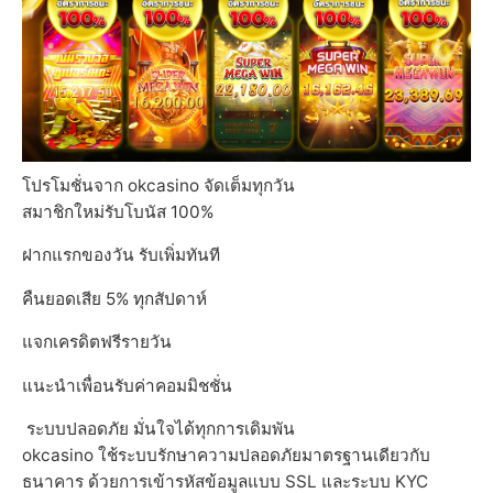
โปรโมชั่นจาก okcasino จัดเต็มทุกวัน
สมาชิกใหม่รับโบนัส 100%
ฝากแรกของวัน รับเพิ่มทันที
คืนยอดเสีย 5% ทุกสัปดาห์
แจกเครดิตฟรีรายวัน
แนะนำเพื่อนรับค่าคอมมิชชั่น
️ ระบบปลอดภัย มั่นใจได้ทุกการเดิมพัน
okcasino ใช้ระบบรักษาความปลอดภัยมาตรฐานเดียวกับ
ธนาคาร ด้วยการเข้ารหัสข้อมูลแบบ SSL และระบบ KYC