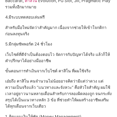
Baccarat,
คาสิโน
Evolution, PG Slot, Jili, Pragmatic Play
รวมทั้งอีกมากมาย
4.มีระบบทดสอบเล่นฟรี
สำหรับมือใหม่จัดว่าสำคัญมาก เนื่องจากช่วยให้เข้าใจกติกา
ก่อนลงทุนจริง
5.มีกลุ่มซัพพอร์ต 24 ชั่วโมง
เว็บไซต์ที่ดีจำเป็นต้องตอบไว จัดการกับปัญหาได้จริง แล้วก็ให้
คำปรึกษาได้อย่างมืออาชีพ
ขั้นตอนการทำเงินจากเว็บไซต์ คาสิโน ที่ผมใช้จริง
เอ๋ยถึง คาสิโน คนจำนวนไม่น้อยอาจคิดว่ามีแต่ว่าดวง แต่
ความเป็นจริงแล้ว “แนวทางและจังหวะ” คือหัวใจสำคัญ ผมใช้
เวลาอยู่ยาวนานหลายเดือนสำหรับการลองผิดลองถูก จนกระทั่ง
สรุปได้เป็นแนวทางหลัก 3 ข้อ ที่ช่วยทำให้ผมสร้างอาชีพเสริม
ได้ทุกเดือนจากเว็บเดียว
1. คิดแผนเงินให้ชัด (Money Management)