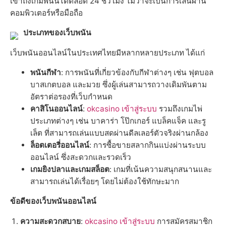
เข้าถึงเกมพนันได้ตลอด 24 ชั่วโมง ไม่ว่าจะเป็นการเล่นผ่าน
คอมพิวเตอร์หรือมือถือ
ประเภทของเว็บพนัน
เว็บพนันออนไลน์ในประเทศไทยมีหลากหลายประเภท ได้แก่
พนันกีฬา
: การพนันที่เกี่ยวข้องกับกีฬาต่างๆ เช่น ฟุตบอล
บาสเกตบอล และมวย ซึ่งผู้เล่นสามารถวางเดิมพันตาม
อัตราต่อรองที่เว็บกำหนด
คาสิโนออนไลน์
:
okcasino เข้าสู่ระบบ
รวมถึงเกมไพ่
ประเภทต่างๆ เช่น บาคาร่า โป๊กเกอร์ แบล็คแจ็ค และรู
เล็ต ที่สามารถเล่นแบบสดผ่านดีลเลอร์ตัวจริงผ่านกล้อง
ล็อตเตอรี่ออนไลน์
: การซื้อขายสลากกินแบ่งผ่านระบบ
ออนไลน์ ซึ่งสะดวกและรวดเร็ว
เกมยิงปลาและเกมสล็อต
: เกมที่เน้นความสนุกสนานและ
สามารถเล่นได้เรื่อยๆ โดยไม่ต้องใช้ทักษะมาก
ข้อดีของเว็บพนันออนไลน์
ความสะดวกสบาย
:
okcasino เข้าสู่ระบบ
การสมัครสมาชิก