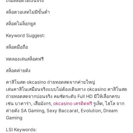
เกมสล็อตได้เงินจริง
สล็อตวอเลทไม่มีขั้นต่ำ
สล็อตไม่ล็อกยูส
Keyword Suggest:
สล็อตมือถือ
ทดลองเล่นสล็อตฟรี
สล็อตค่ายดัง
คาสิโนสด okcasino ถ่ายทอดสดจากค่ายใหญ่
เล่นคาสิโนเสมือนจริงแบบไม่ต้องเดินทาง okcasino คาสิโนสด
ถ่ายทอดสดจากบ่อนจริง คมชัดระดับ Full HD มีให้เลือกครบ
เช่น บาคาร่า, เสือมังกร,
okcasino เครดิตฟรี
รูเล็ต, ไฮโล จาก
ค่ายดัง SA Gaming, Sexy Baccarat, Evolution, Dream
Gaming
LSI Keywords: