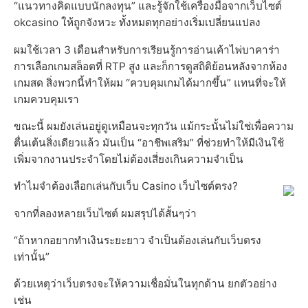
“แนวทางคิดแบบนักลงทุน” และรู้จักใช้เครื่องมือจากเว็บไซต์
okcasino ให้ถูกจังหวะ ทั้งหมดทุกอย่างเริ่มเปลี่ยนแปลง
ผมใช้เวลา 3 เดือนสำหรับการเรียนรู้การอ่านเค้าไพ่บาคาร่า
การเลือกเกมสล็อตที่ RTP สูง และก็การดูสถิติย้อนหลังจากห้อง
เกมสด สิ่งพวกนี้ทำให้ผม “ควบคุมเกมได้มากขึ้น” แทนที่จะให้
เกมควบคุมเรา
ขณะนี้ ผมยังเล่นอยู่ดูเหมือนจะทุกวัน แม้กระนั้นไม่ใช่เพื่อความ
ตื่นเต้นสิ่งเดียวแล้ว มันเป็น “อาชีพเสริม” ที่ช่วยทำให้มีเงินใช้
เพิ่มจากงานประจำโดยไม่ต้องเสี่ยงเกินความจำเป็น
ทำไมจำต้องเลือกเล่นกับเว็บ Casino เว็บไซต์ตรง?
จากที่ลองหลายเว็บไซต์ ผมสรุปได้สั้นๆว่า
“ถ้าหากอยากทำเงินระยะยาว จำเป็นต้องเล่นกับเว็บตรง
เท่านั้น”
ด้วยเหตุว่าเว็บตรงจะให้ความเชื่อมั่นในทุกด้าน ยกตัวอย่าง
เช่น