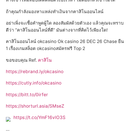
ถ้าคุณกำลังมองหาแหล่งทำเงินจากคาสิโนออนไลน์
อย่าเพิ่งจะเชื่อคำพูดผู้ใด ลองสัมผัสด้วยตัวเอง แล้วคุณจะทราบ
ดีว่า “คาสิโนออนไลน์ที่ดี” มันต่างจากที่คิดไว้เพียงใด!
คาสิโนออนไลน์ okcasino Ok casino 26 DEC 26 Chase ยืน
1 เรื่องเกมสล็อต okcasinoสมัครฟรี Top 2
ขอขอบคุณ Ref.
คาสิโน
https://rebrand.ly/okcasino
https://cutly.info/okcasino
https://bitt.to/0irfer
https://shorturl.asia/SMseZ
https://t.co/YmF16vlO3S
…