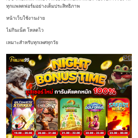
ทุกแพลตฟอร์มอย่างเต็มประสิทธิภาพ
หน้าเว็บใช้งานง่าย
ไม่กินเน็ต โหลดไว
เหมาะสำหรับทุกเพศทุกวัย