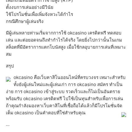
เลือกเกมที่มีอัตราการจ่ายสูง (RTP)
ตั้งงบการเล่นอย่างมีวินัย
ใช้โปรโมชั่นเพื่อเพิ่มจังหวะได้กำไร
กรณีศึกษาผู้เล่นจริง
มีผู้เล่นหลายท่านเริ่มจากการใช้ okcasino เครดิตฟรี ทดสอบ
เล่น และต่อยอดจนถึงทำกำไรได้จริง โดยยิ่งไปกว่านั้นในเกม
สล็อตที่มีอัตราการแตกโบนัสสูง เมื่อใช้กลอุบายการเล่นที่เหมาะ
สม
สรุป
okcasino คือเว็บคาสิโนออนไลน์ที่ครบวงจร เหมาะสำหรับ
ทั้งยังผู้เล่นใหม่และผู้เล่นเก่า การ okcasino สมัคร ทำเป็น
ง่าย การ okcasino เข้าสู่ระบบ รวดเร็วและก็ไม่เป็นอันตราย
พร้อมรับ okcasino เครดิตฟรี ไปใช้เป็นทุนสำหรับเพื่อการเล่น
ถ้าคุณกำลังมองหาเว็บคาสิโนที่เชื่อถือได้แล้วก็มีโปรโมชั่นจัด
เต็ม okcasino เป็นคำตอบที่ใช่สำหรับคุณ
…