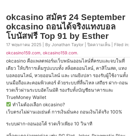
okcasino สมัคร 24 September
okcasino ถอนได้จริงแทงบอล
โบนัสฟรี Top 91 by Esther
17 พฤษภาคม 2025 | By Jonathan Taylor |
ปิดความเห็น
| Filed in:
okcasino159.com
,
okcasino159.com
.
okcasino คือแพลตฟอร์มเว็บพนันออนไลน์ที่ครบและจบในที่
เดียว ให้บริการเต็มรูปแบบทั้ง สล็อตออนไลน์, คาสิโนสด, แทง
บอลออนไลน์, หวยออนไลน์ และ เกมยิงปลา รองรับผู้ใช้งานทั้ง
บนมือถือและคอมพิวเตอร์ ด้วยระบบที่ลื่นไหล เสถียร ฝาก-ถอน
รวดเร็วผ่านระบบอัตโนมัติ รองรับทั้งบัญชีธนาคารและ
TrueMoney Wallet
ทำไมต้องเลือก okcasino?
เว็บตรงไม่ผ่านเอเย่นต์ การเงินมั่นคง ถอนเงินได้จริง 100%
ระบบฝาก-ถอนออโต้ รวดเร็วเพียง 10 วินาที
สล็อตแตกง่ายทุกค่าย เช่น PG Slot, Joker, Pragmatic Play