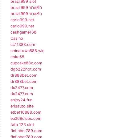
brazil999 slot
brazil999 ทางเข้า
brazil999 ทางเข้า
carlo999.net
carlo999.net
cashgame168
Casino
cc11388.com
chinatown888.win
coke55
cupcake88x.com
dgb222hot.com
dr888bet.com
dr888bet.com
du2477.com
du2477.com
enjoy24.fun
erisauto.site
etbet16888.com
eu369clubs.com
fafa 123 slot
finfinbet789.com
finfinbet789.com