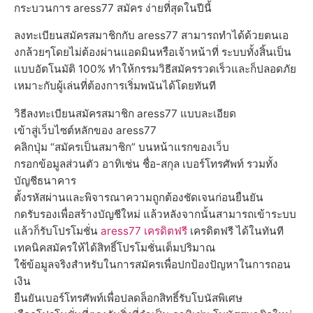
กระบวนการ aress77 สมัคร ง่ายที่สุดในปีนี้
ลงทะเบียนสมัครสมาชิกกับ aress77 สามารถทำได้ด้วยตนเอ
งกล้วยๆโดยไม่ต้องผ่านแอดมินหรือเจ้าหน้าที่ ระบบทั้งสิ้นเป็น
แบบอัตโนมัติ 100% ทำให้กรรมวิธีสมัครรวดเร็วและก็ปลอดภัย
เหมาะกับผู้เล่นที่ต้องการเริ่มพนันได้โดยทันที
วิธีลงทะเบียนสมัครสมาชิก aress77 แบบละเอียด
เข้าสู่เว็บไซต์หลักของ aress77
คลิกปุ่ม “สมัครเป็นสมาชิก” บนหน้าแรกของเว็บ
กรอกข้อมูลส่วนตัว อาทิเช่น ชื่อ-สกุล เบอร์โทรศัพท์ รวมทั้ง
บัญชีธนาคาร
ตั้งรหัสผ่านและพิจารณาความถูกต้องชัดเจนก่อนยืนยัน
กดรับรองเพื่อสร้างบัญชีใหม่ แล้วหลังจากนั้นสามารถเข้าระบบ
แล้วก็รับโปรโมชั่น
aress77 เครดิตฟรี
เครดิตฟรี ได้ในทันที
เทคนิคสมัครให้ได้สิทธิ์โปรโมชั่นเต็มปริมาณ
ใช้ข้อมูลจริงสำหรับในการสมัครเพื่อปกป้องปัญหาในการถอน
เงิน
ยืนยันเบอร์โทรศัพท์เพื่อปลดล็อกสิทธิ์รับโบนัสพิเศษ