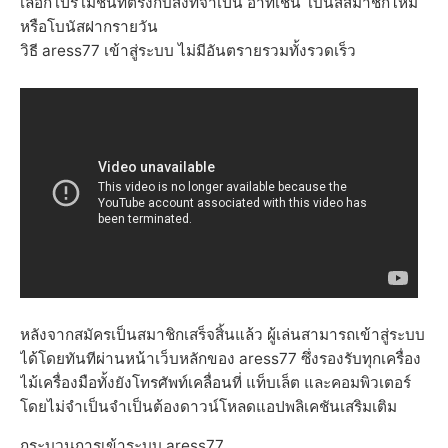
เลือกโปรโมชั่นที่ตรงกับสิ่งที่จำเป็น อาทิเช่น โบนัสสมาชิกใหม่
หรือโบนัสฝากรายวัน
วิธี aress77 เข้าสู่ระบบ ไม่มีอันตรายรวมทั้งรวดเร็ว
หลังจากสมัครเป็นสมาชิกเสร็จสิ้นแล้ว ผู้เล่นสามารถเข้าสู่ระบบ
ได้โดยทันทีผ่านหน้าเว็บหลักของ aress77 ซึ่งรองรับทุกเครื่อง
ไม้เครื่องมือทั้งยังโทรศัพท์เคลื่อนที่ แท็บเล็ต และคอมพิวเตอร์
โดยไม่จำเป็นจำเป็นต้องดาวน์โหลดแอปพลิเคชันเสริมเติม
กระบวนการเข้าระบบ aress77