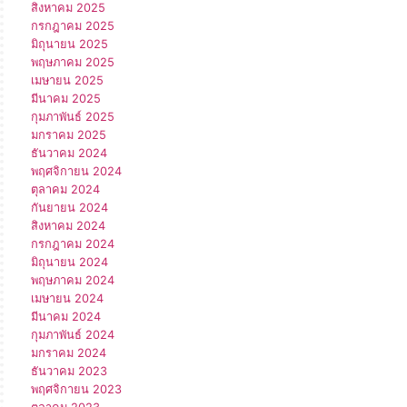
สิงหาคม 2025
กรกฎาคม 2025
มิถุนายน 2025
พฤษภาคม 2025
เมษายน 2025
มีนาคม 2025
กุมภาพันธ์ 2025
มกราคม 2025
ธันวาคม 2024
พฤศจิกายน 2024
ตุลาคม 2024
กันยายน 2024
สิงหาคม 2024
กรกฎาคม 2024
มิถุนายน 2024
พฤษภาคม 2024
เมษายน 2024
มีนาคม 2024
กุมภาพันธ์ 2024
มกราคม 2024
ธันวาคม 2023
พฤศจิกายน 2023