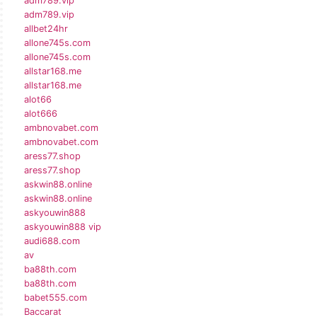
adm789.vip
adm789.vip
allbet24hr
allone745s.com
allone745s.com
allstar168.me
allstar168.me
alot66
alot666
ambnovabet.com
ambnovabet.com
aress77.shop
aress77.shop
askwin88.online
askwin88.online
askyouwin888
askyouwin888 vip
audi688.com
av
ba88th.com
ba88th.com
babet555.com
Baccarat