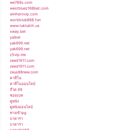
we789s.com
westbluez168bet.com
winherovip.com
worldclub888.fun
www.tuktukth.us
xway.bet
yaibet
yak699.net
yak699.net
z5vip.me
zeed1911.com
zeed1911.com
zeus88new.com
คาสิโน
คาสิโนออนไลน์
จ๊วด 69
ซอยเบท
ดูหนัง
ดูหนังออนไลน์
ทางเข้าpg
บาคาร่า
บาคาร่า