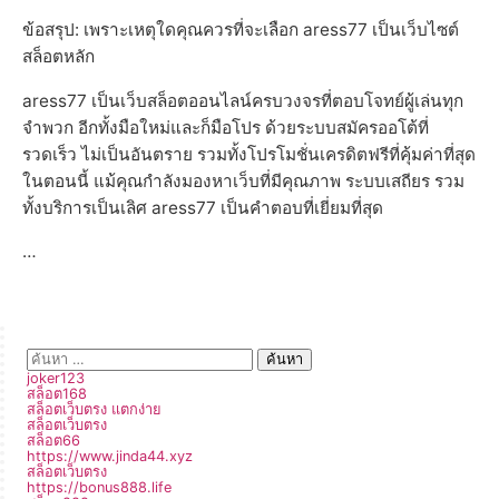
ข้อสรุป: เพราะเหตุใดคุณควรที่จะเลือก aress77 เป็นเว็บไซต์
สล็อตหลัก
aress77 เป็นเว็บสล็อตออนไลน์ครบวงจรที่ตอบโจทย์ผู้เล่นทุก
จำพวก อีกทั้งมือใหม่และก็มือโปร ด้วยระบบสมัครออโต้ที่
รวดเร็ว ไม่เป็นอันตราย รวมทั้งโปรโมชั่นเครดิตฟรีที่คุ้มค่าที่สุด
ในตอนนี้ แม้คุณกำลังมองหาเว็บที่มีคุณภาพ ระบบเสถียร รวม
ทั้งบริการเป็นเลิศ aress77 เป็นคำตอบที่เยี่ยมที่สุด
…
joker123
สล็อต168
สล็อตเว็บตรง แตกง่าย
สล็อตเว็บตรง
สล็อต66
https://www.jinda44.xyz
สล็อตเว็บตรง
https://bonus888.life