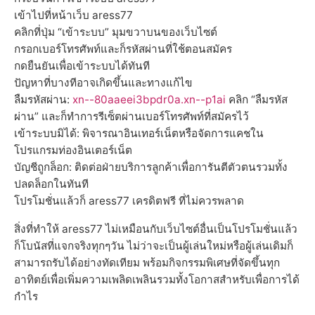
เข้าไปที่หน้าเว็บ aress77
คลิกที่ปุ่ม “เข้าระบบ” มุมขวาบนของเว็บไซต์
กรอกเบอร์โทรศัพท์และก็รหัสผ่านที่ใช้ตอนสมัคร
กดยืนยันเพื่อเข้าระบบได้ทันที
ปัญหาที่บางทีอาจเกิดขึ้นและทางแก้ไข
ลืมรหัสผ่าน:
xn--80aaeei3bpdr0a.xn--p1ai
คลิก “ลืมรหัส
ผ่าน” และก็ทำการรีเซ็ตผ่านเบอร์โทรศัพท์ที่สมัครไว้
เข้าระบบมิได้: พิจารณาอินเทอร์เน็ตหรือจัดการแคชใน
โปรแกรมท่องอินเตอร์เน็ต
บัญชีถูกล็อก: ติดต่อฝ่ายบริการลูกค้าเพื่อการันตีตัวตนรวมทั้ง
ปลดล็อกในทันที
โปรโมชั่นแล้วก็ aress77 เครดิตฟรี ที่ไม่ควรพลาด
สิ่งที่ทำให้ aress77 ไม่เหมือนกับเว็บไซต์อื่นเป็นโปรโมชั่นแล้ว
ก็โบนัสที่แจกจริงทุกๆวัน ไม่ว่าจะเป็นผู้เล่นใหม่หรือผู้เล่นเดิมก็
สามารถรับได้อย่างทัดเทียม พร้อมกิจกรรมพิเศษที่จัดขึ้นทุก
อาทิตย์เพื่อเพิ่มความเพลิดเพลินรวมทั้งโอกาสสำหรับเพื่อการได้
กำไร