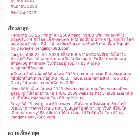
ตุลาคม 2023
กันยายน 2023
สิงหาคม 2023
เรื่องล่าสุด
Hengjing168 26 กรกฎาคม 2569 hengjing168 บริการเกมคาสิโน
ครบครัน 24 ชั่วโมง แจ็คพอตแตก 10M ต่อเดือน ฝาก-ถอน รวดเร็ว ไลฟ์
สด สล็อต ยิงปลา กีฬา ไพ่ เครดิตฟรี แจก เครดิตฟรี เยอะที่สุด Top 49
by Dewayne hengjing168d.com
Tangtem168 27 JUL 2026 สล็อต168 ความพรีเมียมที่เข้าถึงได้จริง
ฝากไม่ถึงร้อย ได้สอยตังแน่ เล่นลื่น ไม่มีสะดุด การันตี กำไรหลักแสน
สล็อต168 ห้ามพลาด โปรดีรออยู่ Top 17 by Angelo
tangtem168e.com
พนันออนไลน์ สล็อต888 สล็อต 2026 รวมเกมแตกง่าย ฟีเจอร์เด่น และ
วิธีเลือกเว็บที่เหมาะกับผู้เล่น เว็บแม่ jin888.asia ทดลองเล่น Top 6 by
Dusty 14 websiteแจกหนัก AUG 69
Jinda888 สล็อตเว็บตรง 2026 ประสบการณ์เล่นยุคใหม่ ระบบเสถียร
พร้อมเกมให้เลือกมากมาย 1 ส.ค. 2569 website ตรง Jin888.asia พนัน
เว็บเปิดใหม่ ทดลองเล่น Top 95 by Kristen
Sexy168 16 กรกฎาคม 69 บาคาร่า เปิดโลกเกมไพ่สดแบบเรียลไทม์
เซียนบาคาร่าตัวจริงรับ 3 แสน ระบบอัตโนมัติเจ้าแรก เว็บดี มีโต๊ะให้
เลือกเยอะ sexy168 สมัครไว ได้โปรใหญ่ ใช้สิทธิ์ทันใจ Top 81 by
Imogene sexy168c.com
ความเห็นล่าสุด