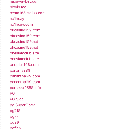
nagawaybet.com
nbwin.me
nemo168casino.com
no1huay
no1huay.com
okcasino159.com
okcasino159.com
okcasino159.net
okcasino159.net
onesiamclub.site
onesiamclub.site
onoplus168.com
panama888
pananthai99.com
pananthai99.com
paramax1688.info
PG
PG Slot
pg SuperGame
pg718
pg77
pg99
pgfish