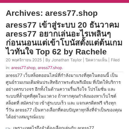
Archives: aress77.shop
aress77 เข้าสู่ระบบ 20 ธันวาคม
aress77 อยากเล่นอะไรเพลินๆ
ก่อนนอนแต่เข้าโบนัสตั้งแต่ต้นเกม
ไวทันใจ Top 62 by Rachele
20 พฤศจิกายน 2025 | By Jonathan Taylor |
ปิดความเห็น
| Filed
in:
aress77.shop
,
aress77.shop
.
aress77 เว็บสล็อตออนไลน์ที่กำลังมาแรงที่สุดในตอนนี้ เป็น
ศูนย์รวมเกมเดิมพันประสิทธิภาพระดับพรีเมียม ที่เปิดให้บริการ
อย่างครบวงจร อีกทั้งในด้านความรื่นเริงใจ โปรโมชั่น และ
ระบบที่ล้ำยุคที่สุดในแวดวง ถ้าหากคุณกำลังมองหาเว็บไซต์
สล็อตที่ สมัครง่าย เข้าสู่ระบบเร็ว และ แจกเครดิตฟรี จริงทุก
วี่วัน aress77 เป็นทางเลือกที่ตอบปัญหาทุกสิ่งที่จำเป็นของคุณ
ได้อย่างสมบูรณ์แบบ
เพราะเหตุไรถึงจำต้องเลือกเล่นกับ aress77