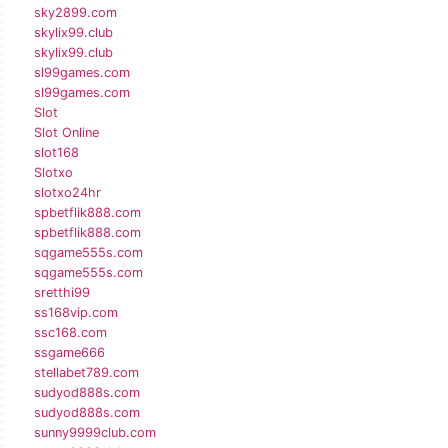
sky2899.com
skylix99.club
skylix99.club
sl99games.com
sl99games.com
Slot
Slot Online
slot168
Slotxo
slotxo24hr
spbetflik888.com
spbetflik888.com
sqgame555s.com
sqgame555s.com
sretthi99
ss168vip.com
ssc168.com
ssgame666
stellabet789.com
sudyod888s.com
sudyod888s.com
sunny9999club.com