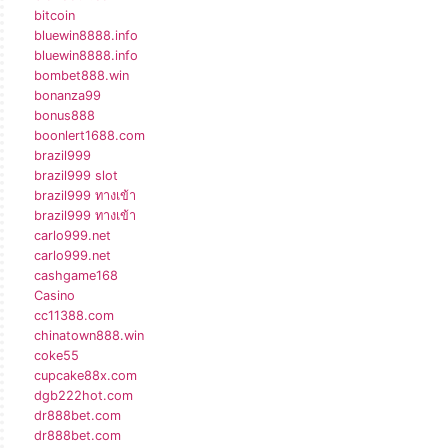
bitcoin
bluewin8888.info
bluewin8888.info
bombet888.win
bonanza99
bonus888
boonlert1688.com
brazil999
brazil999 slot
brazil999 ทางเข้า
brazil999 ทางเข้า
carlo999.net
carlo999.net
cashgame168
Casino
cc11388.com
chinatown888.win
coke55
cupcake88x.com
dgb222hot.com
dr888bet.com
dr888bet.com