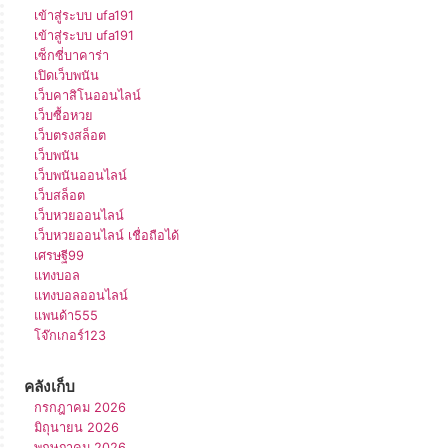
เข้าสู่ระบบ ufa191
เข้าสู่ระบบ ufa191
เซ็กซี่บาคาร่า
เปิดเว็บพนัน
เว็บคาสิโนออนไลน์
เว็บซื้อหวย
เว็บตรงสล็อต
เว็บพนัน
เว็บพนันออนไลน์
เว็บสล็อต
เว็บหวยออนไลน์
เว็บหวยออนไลน์ เชื่อถือได้
เศรษฐี99
แทงบอล
แทงบอลออนไลน์
แพนด้า555
โจ๊กเกอร์123
คลังเก็บ
กรกฎาคม 2026
มิถุนายน 2026
พฤษภาคม 2026