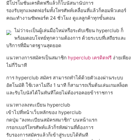
มีโปรโมชั่นเครดิตฟรีแล้วก็โบนัสนานัปการ
รองรับทุกแพลตฟอร์มทั้งโทรศัพท์เคลื่อนที่แล้วก็คอมพิวเตอร์
คณะทำงานซัพพอร์ต 24 ชั่วโมง ดูแลลูกค้าทุกขั้นตอน
ไม่ว่าจะเป็นผู้เล่นมือใหม่หรือระดับเซียน hyperclub ก็
พร้อมตอบโจทย์ทุกความต้องการ ด้วยระบบที่เสถียรและ
บริการที่มีมาตรฐานสุดยอด
แนวทางการสมัครเป็นสมาชิก
hyperclub เครดิตฟรี
ง่ายเพียง
ไม่กี่วินาที
การ hyperclub สมัคร สามารถทำได้ด้วยตัวเองผ่านระบบ
อัตโนมัติ ใช้เวลาไม่ถึง 1 นาที ก็สามารถเริ่มต้นเล่นเกมสล็อต
และรับโบนัสได้ในทันทีโดยไม่ต้องรอคอยข้าราชการ
แนวทางลงทะเบียน hyperclub
เข้าไปที่หน้าเว็บหลักของ hyperclub
กดปุ่ม “ลงทะเบียนสมัครสมาชิก” บนหน้าแรก
กรอกเบอร์โทรศัพท์แล้วก็รหัสผ่านที่ต้องการ
รับรองการสมัครแล้วก็เข้าสู่ระบบได้ทันที