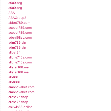
a9a9.org
a9a9.org
ABA
ABAGroup2
abbet789.com
acebet789.com
acebet789.com
aden168ss.com
adm789.vip
adm789.vip
allbet24hr
allone745s.com
allone745s.com
allstar168.me
allstar168.me
alot66
alot666
ambnovabet.com
ambnovabet.com
aress77.shop
aress77.shop
askwin88.online