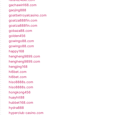
gachawin168.com
gaojing888
goatbetroyalcasino.com
goatza888fin.com
goatza888fin.com
gobaza88.com
golden456
gowingo88.com
gowingo88.com
happy168
hengheng9899.com
hengheng9899.com
hengjing168
hi6bet.com
hi6bet.com
hiso8888s.com
hiso8888s.com
hongkong456
huayhit88
hubbet168.com
hydra888
hyperclub-casino.com