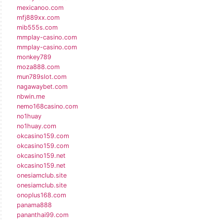
mexicanoo.com
mfj889xx.com
mib555s.com
mmplay-casino.com
mmplay-casino.com
monkey789
moza888.com
mun789slot.com
nagawaybet.com
nbwin.me
nemo168casino.com
no1huay
no1huay.com
okcasino159.com
okcasino159.com
okcasino159.net
okcasino159.net
onesiamclub.site
onesiamclub.site
onoplus168.com
panama888
pananthai99.com