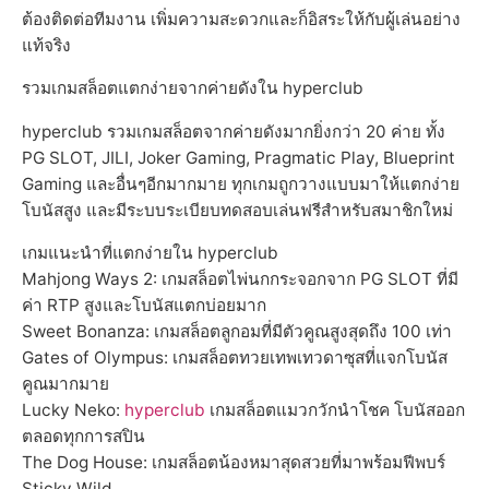
ต้องติดต่อทีมงาน เพิ่มความสะดวกและก็อิสระให้กับผู้เล่นอย่าง
แท้จริง
รวมเกมสล็อตแตกง่ายจากค่ายดังใน hyperclub
hyperclub รวมเกมสล็อตจากค่ายดังมากยิ่งกว่า 20 ค่าย ทั้ง
PG SLOT, JILI, Joker Gaming, Pragmatic Play, Blueprint
Gaming และอื่นๆอีกมากมาย ทุกเกมถูกวางแบบมาให้แตกง่าย
โบนัสสูง และมีระบบระเบียบทดสอบเล่นฟรีสำหรับสมาชิกใหม่
เกมแนะนำที่แตกง่ายใน hyperclub
Mahjong Ways 2: เกมสล็อตไพ่นกกระจอกจาก PG SLOT ที่มี
ค่า RTP สูงและโบนัสแตกบ่อยมาก
Sweet Bonanza: เกมสล็อตลูกอมที่มีตัวคูณสูงสุดถึง 100 เท่า
Gates of Olympus: เกมสล็อตทวยเทพเทวดาซุสที่แจกโบนัส
คูณมากมาย
Lucky Neko:
hyperclub
เกมสล็อตแมวกวักนำโชค โบนัสออก
ตลอดทุกการสปิน
The Dog House: เกมสล็อตน้องหมาสุดสวยที่มาพร้อมฟีพบร์
Sticky Wild