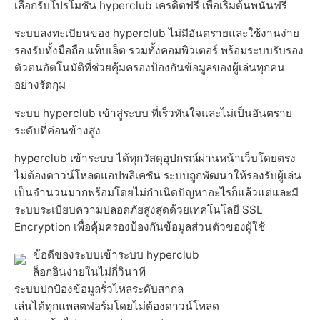
เลือกรับโปรโมชั่น hyperclub เครดิตฟรี เพื่อเริ่มต้นพนันฟรี
ระบบลงทะเบียนของ hyperclub ไม่มีอันตรายและใช้งานง่าย
รองรับทั้งมือถือ แท็บเล็ต รวมทั้งคอมพิวเตอร์ พร้อมระบบรับรอง
ตัวตนอัตโนมัติที่ช่วยคุ้มครองป้องกันข้อมูลของผู้เล่นทุกคน
อย่างรัดกุม
ระบบ hyperclub เข้าสู่ระบบ ที่เร็วทันใจและไม่เป็นอันตราย
ระดับที่ค่อนข้างสูง
hyperclub เข้าระบบ ได้ทุกวัสดุอุปกรณ์ผ่านหน้าเว็บโดยตรง
ไม่ต้องดาวน์โหลดแอปพลิเคชัน ระบบถูกพัฒนาให้รองรับผู้เล่น
เป็นจำนวนมากพร้อมโดยไม่กำเนิดปัญหาอะไรก็แล้วแต่และมี
ระบบระเบียบความปลอดภัยสูงสุดด้วยเทคโนโลยี SSL
Encryption เพื่อคุ้มครองป้องกันข้อมูลส่วนตัวของผู้ใช้
ข้อดีของระบบเข้าระบบ hyperclub
ล็อกอินง่ายในไม่กี่วินาที
ระบบปกป้องข้อมูลรั่วไหลระดับสากล
เล่นได้ทุกแพลตฟอร์มโดยไม่ต้องดาวน์โหลด