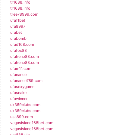
tr1688.info
tr1688.info
tree78999.com
ufa11bet
ufa8997
ufabet
ufabomb
ufad168.com
ufafox88
ufaheno88.com
ufaheno88.com
ufam11.com
ufanance
ufanance789.com
ufasexygame
ufasnake
ufawinner
uk369clubs.com
uk369clubs.com
usa899.com
vegasisland168bet.com
vegasisland168bet.com
ver888.vip