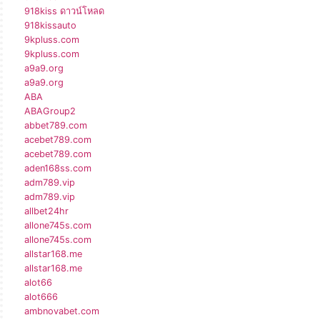
918kiss ดาวน์โหลด
918kissauto
9kpluss.com
9kpluss.com
a9a9.org
a9a9.org
ABA
ABAGroup2
abbet789.com
acebet789.com
acebet789.com
aden168ss.com
adm789.vip
adm789.vip
allbet24hr
allone745s.com
allone745s.com
allstar168.me
allstar168.me
alot66
alot666
ambnovabet.com