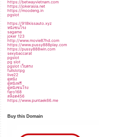
https://betwayvietnam.com
https://jokerasia.net
https://moodeng.in
pgslot
https://918kissauto.xyz
หนังชนโรง
sagame
joker 123
http://www.movie87hd.com
https://www.pussy888play.com
https://pussy888win.com
sexybaccarat
pgslot
pg slot
pgslot เว็บตรง
fullslotpg
live22
ดูหนัง
ดูหนังฟรี
ดูหนังชนโรง
faro168
สล็อต456
https://www.puntaek66.me
Buy this Domain