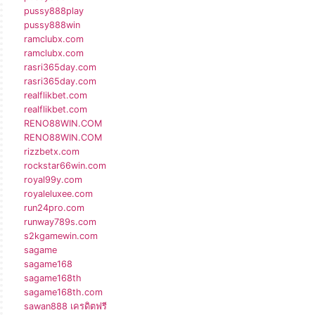
pussy888play
pussy888win
ramclubx.com
ramclubx.com
rasri365day.com
rasri365day.com
realflikbet.com
realflikbet.com
RENO88WIN.COM
RENO88WIN.COM
rizzbetx.com
rockstar66win.com
royal99y.com
royaleluxee.com
run24pro.com
runway789s.com
s2kgamewin.com
sagame
sagame168
sagame168th
sagame168th.com
sawan888 เครดิตฟรี