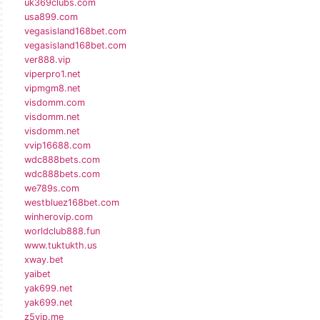
uk369clubs.com
usa899.com
vegasisland168bet.com
vegasisland168bet.com
ver888.vip
viperpro1.net
vipmgm8.net
visdomm.com
visdomm.net
visdomm.net
vvip16688.com
wdc888bets.com
wdc888bets.com
we789s.com
westbluez168bet.com
winherovip.com
worldclub888.fun
www.tuktukth.us
xway.bet
yaibet
yak699.net
yak699.net
z5vip.me