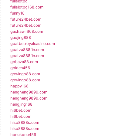
fullslotpg
fullslotpg168.com
funny18
future24bet.com
future24bet.com
gachawin168.com
gaojing888
goatbetroyalcasino.com
goatza888fin.com
goatza888fin.com
gobaza88.com
golden456
gowingo88.com
gowingo88.com
happy168
hengheng9899.com
hengheng9899.com
hengjing168
hi6bet.com
hi6bet.com
hiso8888s.com
hiso8888s.com
hongkong456