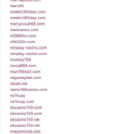
mars95
meekin365day.com
meekin365day.com
mercyrosa168.com
mexicanoo.com
mfj889xx.com
mib555s.com
mmplay-casino.com
mmplay-casino.com
monkey789
moza888.com
mun789slot.com
nagawaybet.com
nbwin.me
nemo168casino.com
no1huay
no1huay.com
okcasino159.com
okcasino159.com
okcasino159.net
okcasino159.net
onesiamclub.site