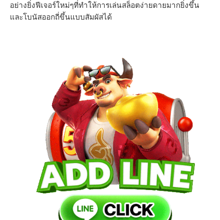
อย่างยิ่งฟีเจอร์ใหม่ๆที่ทำให้การเล่นสล็อตง่ายดายมากยิ่งขึ้น
และโบนัสออกถี่ขึ้นแบบสัมผัสได้