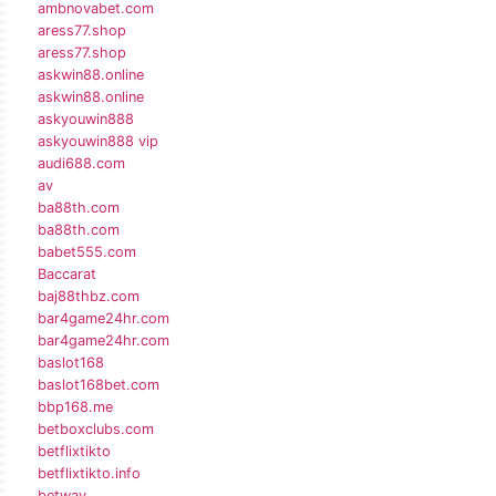
ambnovabet.com
aress77.shop
aress77.shop
askwin88.online
askwin88.online
askyouwin888
askyouwin888 vip
audi688.com
av
ba88th.com
ba88th.com
babet555.com
Baccarat
baj88thbz.com
bar4game24hr.com
bar4game24hr.com
baslot168
baslot168bet.com
bbp168.me
betboxclubs.com
betflixtikto
betflixtikto.info
betway