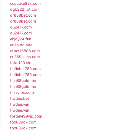
cupcake88x.com
dgb222hot.com
dr888bet.com
dr888bet.com
du2477.com
du2477.com
enjoy24.fun
erisauto.site
etbet16888.com
eu369clubs.com
fafa 123 slot
finfinbet789.com
finfinbet789.com
finn88gold.me
finn88gold.me
finnivips.com
fiwdee.bet
fiwdee.win
fiwdee.win
fortune99vip.com
fox689ok.com
fox689ok.com