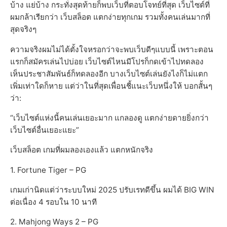
บ้าง แย่บ้าง กระทั่งสุดท้ายก็พบเว็บที่ตอบโจทย์ที่สุด เว็บไซต์ที่
ผมกล้าเรียกว่า เว็บสล็อต แตกง่ายทุกเกม รวมทั้งคนเล่นมากที่
สุดจริงๆ
ความจริงผมไม่ได้ตั้งใจหรอกว่าจะพบเว็บดีๆแบบนี้ เพราะตอน
แรกก็สมัครเล่นไปบ่อย เว็บไซต์ไหนมีโปรก็กดเข้าไปทดลอง
เห็นประชาสัมพันธ์ก็ทดลองอีก บางเว็บไซต์เล่นยังไงก็ไม่แตก
เพิ่มเท่าใดก็หาย แต่ว่าในที่สุดเพื่อนชี้แนะเว็บหนึ่งให้ บอกสั้นๆ
ว่า:
“เว็บไซต์แห่งนี้คนเล่นเยอะมาก แกลองดู แตกง่ายดายยิ่งกว่า
เว็บไซต์อื่นเยอะแยะ”
เว็บสล็อต เกมที่ผมลองเองแล้ว แตกหนักจริง
1. Fortune Tiger – PG
เกมเก่านิดแต่ว่าระบบใหม่ 2025 ปรับเรทดีขึ้น ผมได้ BIG WIN
ต่อเนื่อง 4 รอบใน 10 นาที
2. Mahjong Ways 2 – PG