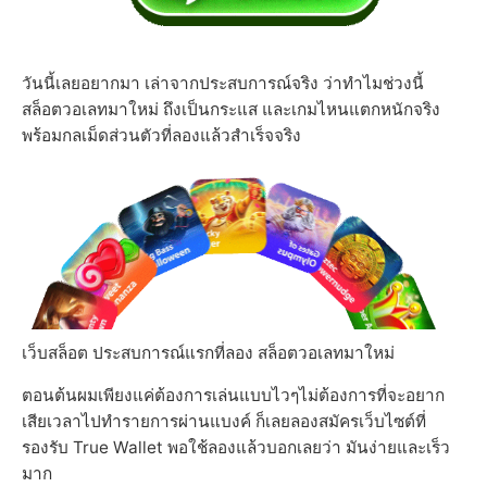
วันนี้เลยอยากมา เล่าจากประสบการณ์จริง ว่าทำไมช่วงนี้
สล็อตวอเลทมาใหม่ ถึงเป็นกระแส และเกมไหนแตกหนักจริง
พร้อมกลเม็ดส่วนตัวที่ลองแล้วสำเร็จจริง
เว็บสล็อต ประสบการณ์แรกที่ลอง สล็อตวอเลทมาใหม่
ตอนต้นผมเพียงแค่ต้องการเล่นแบบไวๆไม่ต้องการที่จะอยาก
เสียเวลาไปทำรายการผ่านแบงค์ ก็เลยลองสมัครเว็บไซต์ที่
รองรับ True Wallet พอใช้ลองแล้วบอกเลยว่า มันง่ายและเร็ว
มาก