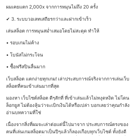
ผมเคยแตก 2,000x จากการหมุนไม่ถึง 20 ครั้ง
✔ 3. ระบบวอเลทเสถียรกว่าและฝากเข้าเร็ว
เล่นสล็อต การหมุนสม่ำเสมอโดยไม่สะดุด ทำให้
• รอบเกมไม่ค้าง
• โบนัสไม่กระโจน
• ซื้อฟรีสปินลื่นมาก
เว็บสล็อต แตกง่ายทุกเกม! เล่าประสบการณ์จริงจากการเล่นเว็บ
สล็อตที่คนเข้าเล่นมากที่สุด
มองหา เว็บไซต์สล็อต ดีๆสักที่ ที่เข้าเล่นแล้วไม่หงุดหงิด ไม่โดน
ล็อกยูส ไม่ต้องลุ้นว่าจะเบิกเงินได้หรือเปล่า บอกเลยว่าคุณกำลัง
อ่านบทความที่ใช่
เนื่องจากสิ่งที่ผมจะเล่าต่อแต่นี้ไปมาจาก ประสบการณ์ตรงของ
คนที่เล่นเกมสล็อตมาเป็นปีๆแล้วก็ลองเกือบทุกเว็บไซต์ ทั้งยังดี