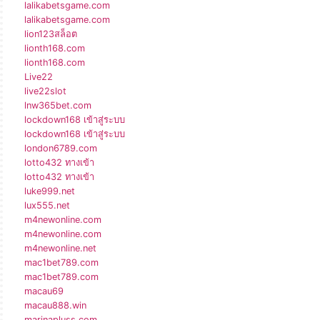
lalikabetsgame.com
lalikabetsgame.com
lion123สล็อต
lionth168.com
lionth168.com
Live22
live22slot
lnw365bet.com
lockdown168 เข้าสู่ระบบ
lockdown168 เข้าสู่ระบบ
london6789.com
lotto432 ทางเข้า
lotto432 ทางเข้า
luke999.net
lux555.net
m4newonline.com
m4newonline.com
m4newonline.net
mac1bet789.com
mac1bet789.com
macau69
macau888.win
marinapluss.com