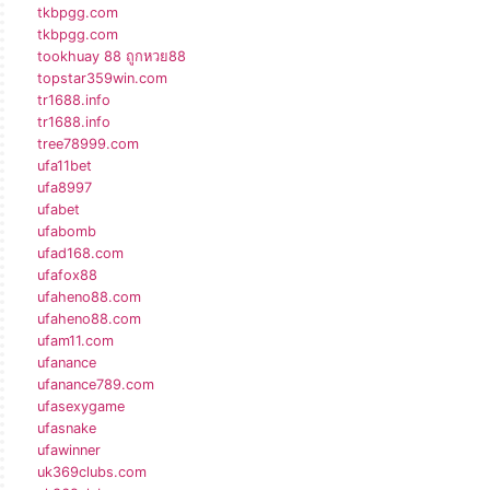
tkbpgg.com
tkbpgg.com
tookhuay 88 ถูกหวย88
topstar359win.com
tr1688.info
tr1688.info
tree78999.com
ufa11bet
ufa8997
ufabet
ufabomb
ufad168.com
ufafox88
ufaheno88.com
ufaheno88.com
ufam11.com
ufanance
ufanance789.com
ufasexygame
ufasnake
ufawinner
uk369clubs.com