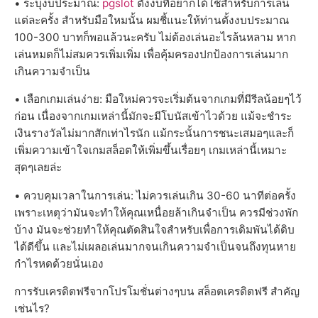
• ระบุงบประมาณ:
pgslot
ตั้งงบที่อยากได้ใช้สำหรับการเล่น
แต่ละครั้ง สำหรับมือใหมนั้น ผมชี้แนะให้ท่านตั้งงบประมาณ
100-300 บาทก็พอแล้วนะครับ ไม่ต้องเล่นอะไรล้นหลาม หาก
เล่นหมดก็ไม่สมควรเพิ่มเพิ่ม เพื่อคุ้มครองปกป้องการเล่นมาก
เกินความจำเป็น
• เลือกเกมเล่นง่าย: มือใหม่ควรจะเริ่มต้นจากเกมที่มีรีลน้อยๆไว้
ก่อน เนื่องจากเกมเหล่านี้มักจะมีโบนัสเข้าไวด้วย แม้จะชำระ
เงินรางวัลไม่มากสักเท่าไรนัก แม้กระนั้นการชนะเสมอๆและก็
เพิ่มความเข้าใจเกมสล็อตให้เพิ่มขึ้นเรื่อยๆ เกมเหล่านี้เหมาะ
สุดๆเลยล่ะ
• ควบคุมเวลาในการเล่น: ไม่ควรเล่นเกิน 30-60 นาทีต่อครั้ง
เพราะเหตุว่ามันจะทำให้คุณเหนื่อยล้าเกินจำเป็น ควรมีช่วงพัก
บ้าง มันจะช่วยทำให้คุณตัดสินใจสำหรับเพื่อการเดิมพันได้ดิบ
ได้ดีขึ้น และไม่เผลอเล่นมากจนเกินความจำเป็นจนถึงทุนหาย
กำไรหดด้วยนั่นเอง
การรับเครดิตฟรีจากโปรโมชั่นต่างๆบน สล็อตเครดิตฟรี สำคัญ
เช่นไร?