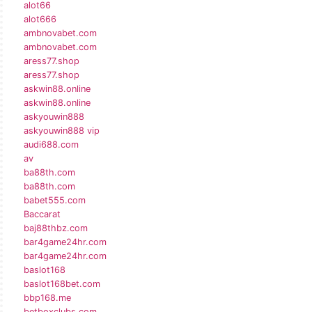
alot66
alot666
ambnovabet.com
ambnovabet.com
aress77.shop
aress77.shop
askwin88.online
askwin88.online
askyouwin888
askyouwin888 vip
audi688.com
av
ba88th.com
ba88th.com
babet555.com
Baccarat
baj88thbz.com
bar4game24hr.com
bar4game24hr.com
baslot168
baslot168bet.com
bbp168.me
betboxclubs.com