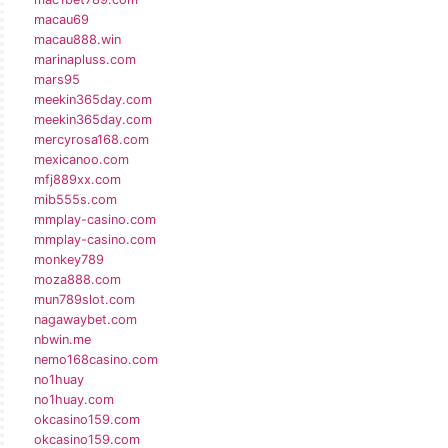
macau69
macau888.win
marinapluss.com
mars95
meekin365day.com
meekin365day.com
mercyrosa168.com
mexicanoo.com
mfj889xx.com
mib555s.com
mmplay-casino.com
mmplay-casino.com
monkey789
moza888.com
mun789slot.com
nagawaybet.com
nbwin.me
nemo168casino.com
no1huay
no1huay.com
okcasino159.com
okcasino159.com