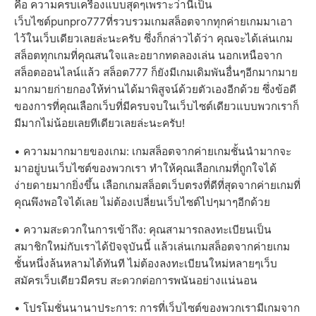
คือ ความครบเครื่องแบบสุดๆเพราะว่านี่เป็น
เว็บไซต์punpro777ที่รวบรวมเกมสล็อตจากทุกค่ายเกมมาเอา
ไว้ในเว็บเดียวเลยล่ะนะครับ ซึ่งก็กล่าวได้ว่า คุณจะได้เล่นเกม
สล็อตทุกเกมที่คุณสนใจและอยากทดลองเล่น นอกเหนือจาก
สล็อตออนไลน์แล้ว สล็อต777 ก็ยังมีเกมเดิมพันอื่นๆอีกมากมาย
มากมายก่ายกองให้ท่านได้มาพิสูจน์ด้วยตัวเองอีกด้วย ซึ่งข้อดี
ของการที่คุณเลือกเว็บที่มีครบจบในเว็บไซต์เดียวแบบพวกเราก็
มีมากไม่น้อยเลยทีเดียวเลยล่ะนะครับ!
• ความมากมายของเกม: เกมสล็อตจากค่ายเกมชั้นนำมากจะ
มาอยู่บนเว็บไซต์ของพวกเรา ทำให้คุณเลือกเกมที่ถูกใจได้
ง่ายดายมากยิ่งขึ้น เลือกเกมสล็อตเว็บตรงที่ดีที่สุดจากค่ายเกมที่
คุณพึงพอใจได้เลย ไม่ต้องเปลี่ยนเว็บไซต์ไปๆมาๆอีกด้วย
• ความสะดวกในการเข้าถึง: คุณสามารถลงทะเบียนเป็น
สมาชิกใหม่กับเราได้ปัจจุบันนี้ แล้วเล่นเกมสล็อตจากค่ายเกม
ชั้นหนึ่งล้นหลามได้ทันที ไม่ต้องลงทะเบียนใหม่หลายๆเว็บ
สมัครเว็บเดียวมีครบ สะดวกต่อการพนันอย่างแน่นอน
• โปรโมชั่นนานาประการ: การที่เว็บไซต์ของพวกเรามีเกมจาก