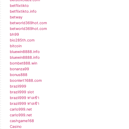
betflixtikto
betflixtikto.info
betway
betworld369hot.com
betworld369hot.com
bh99
bio285th.com
bitcoin
bluewin8888.info
bluewin8888.info
bombet888.win
bonanza99
bonus888
boonlert1688.com
brazil999
brazil999 slot
brazil999 ทางเข้า
brazil999 ทางเข้า
carlo999.net
carlo999.net
cashgame168
Casino