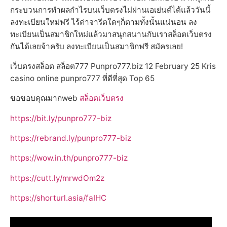
กระบวนการทำผลกำไรบนเว็บตรงไม่ผ่านเอเย่นต์ได้แล้ววันนี้
ลงทะเบียนใหม่ฟรี ไร้ค่าจารีตใดๆก็ตามทั้งนั้นแน่นอน ลง
ทะเบียนเป็นสมาชิกใหม่แล้วมาสนุกสนานกับเราสล็อตเว็บตรง
กันได้เลยจ้าครับ ลงทะเบียนเป็นสมาชิกฟรี สมัครเลย!
เว็บตรงสล็อต สล็อต777 Punpro777.biz 12 February 25 Kris
casino online punpro777 ที่ดีที่สุด Top 65
ขอขอบคุณมากweb
สล็อตเว็บตรง
https://bit.ly/punpro777-biz
https://rebrand.ly/punpro777-biz
https://wow.in.th/punpro777-biz
https://cutt.ly/mrwdOm2z
https://shorturl.asia/faIHC