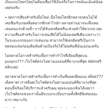
เงินแบบใหม่ๆโดยไม่ต้องเสี่ยงใช้เงินจริงในการพนันแม้แต่น้อย
เลยขอรับ
• ลดการเสี่ยงสำหรับมือใหม่: มือใหม่ใครอีกหลายๆคนไม่ได้
เคยชินกับเกมสล็อตมากสักเท่าไรนัก หลายท่านอาจจะพึ่งเคย
เล่นหนแรกด้วยซ้ำ การได้รับเครดิตฟรีจะช่วยทำให้พวกเขาลด
ความเสี่ยงสำหรับในการเล่นเสียได้ไม่น้อยเลยทีเดียวเพราะว่า
ในระยะแรกของการเล่นเกม สามารถใช้เครดิตฟรีเป็นการ
ทดลองเล่นก่อนเดิมพันด้วยเงินจริงได้โดยทันทีนั่นเองนะครับ
ไม่พลาดโอกาสสำหรับเพื่อการทำกำไรที่เยี่ยมที่สุดบน
punpro777 เว็บไซต์ตรงไม่ผ่านเอเย่นต์ที่มาแรงที่สุด สมัครฟรี
คลิกเลย!
อย่าคลาดโอกาสสำหรับเพื่อการทำเงินที่ยอดเยี่ยมบน สล็อต777
เด็ดขาด! เราสล็อตเว็บไซต์ตรงไม่ผ่านเอเย่นต์ที่มาแรงที่สุด
ตอนนี้พร้อมให้บริการแล้วครับผม คุณจะมองเห็นได้เลยว่า
เว็บไซต์ตรงของเรานั้นมีระบบระเบียบรวมทั้งสิทธิพิเศษเยอะ
มาก เหมาะกับ