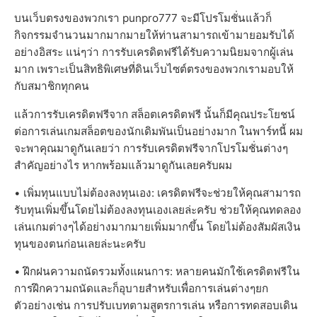
บนเว็บตรงของพวกเรา punpro777 จะมีโปรโมชั่นแล้วก็
กิจกรรมจำนวนมากมากมายให้ท่านสามารถเข้ามายอมรับได้
อย่างอิสระ แน่ๆว่า การรับเครดิตฟรีได้รับความนิยมจากผู้เล่น
มาก เพราะเป็นสิทธิพิเศษที่ดินเว็บไซต์ตรงของพวกเรามอบให้
กับสมาชิกทุกคน
แล้วการรับเครดิตฟรีจาก สล็อตเครดิตฟรี นั้นก็มีคุณประโยชน์
ต่อการเล่นเกมสล็อตของนักเดิมพันเป็นอย่างมาก ในพาร์ทนี้ ผม
จะพาคุณมาดูกันเลยว่า การรับเครดิตฟรีจากโปรโมชั่นต่างๆ
สำคัญอย่างไร หากพร้อมแล้วมาดูกันเลยครับผม
• เพิ่มทุนแบบไม่ต้องลงทุนเอง: เครดิตฟรีจะช่วยให้คุณสามารถ
รับทุนเพิ่มขึ้นโดยไม่ต้องลงทุนเองเลยล่ะครับ ช่วยให้คุณทดลอง
เล่นเกมต่างๆได้อย่างมากมายเพิ่มมากขึ้น โดยไม่ต้องสัมผัสเงิน
ทุนของตนก่อนเลยล่ะนะครับ
• ฝึกฝนความถนัดรวมทั้งแผนการ: หลายคนมักใช้เครดิตฟรีใน
การฝึกความถนัดและก็อุบายสำหรับเพื่อการเล่นต่างๆยก
ตัวอย่างเช่น การปรับเบทตามสูตรการเล่น หรือการทดสอบเดิน