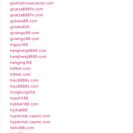
goatbetroyalcasino.com
goatza888fin.com
goatza888fin.com
gobaza88.com
golden456
gowingo88.com
gowingo88.com
happy168
hengheng9899.com
hengheng9899.com
hengjing168
hi6bet.com
hi6bet.com
hiso8888s.com
hiso8888s.com
hongkong456
huayhit88
hubbet168.com
hydra888
hyperclub-casino.com
hyperclub-casino.com
item388.com