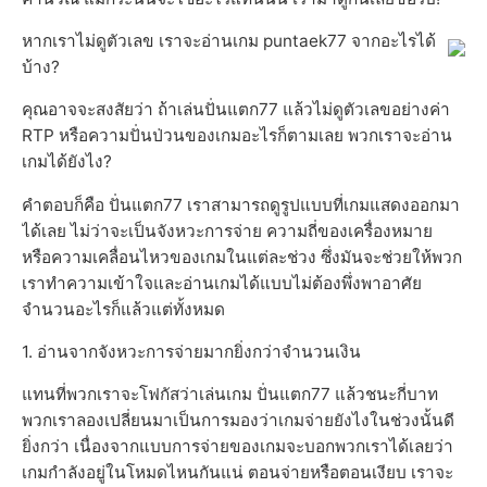
หากเราไม่ดูตัวเลข เราจะอ่านเกม puntaek77 จากอะไรได้
บ้าง?
คุณอาจจะสงสัยว่า ถ้าเล่นปั่นแตก77 แล้วไม่ดูตัวเลขอย่างค่า
RTP หรือความปั่นป่วนของเกมอะไรก็ตามเลย พวกเราจะอ่าน
เกมได้ยังไง?
คำตอบก็คือ ปั่นแตก77 เราสามารถดูรูปแบบที่เกมแสดงออกมา
ได้เลย ไม่ว่าจะเป็นจังหวะการจ่าย ความถี่ของเครื่องหมาย
หรือความเคลื่อนไหวของเกมในแต่ละช่วง ซึ่งมันจะช่วยให้พวก
เราทำความเข้าใจและอ่านเกมได้แบบไม่ต้องพึ่งพาอาศัย
จำนวนอะไรก็แล้วแต่ทั้งหมด
1. อ่านจากจังหวะการจ่ายมากยิ่งกว่าจำนวนเงิน
แทนที่พวกเราจะโฟกัสว่าเล่นเกม ปั่นแตก77 แล้วชนะกี่บาท
พวกเราลองเปลี่ยนมาเป็นการมองว่าเกมจ่ายยังไงในช่วงนั้นดี
ยิ่งกว่า เนื่องจากแบบการจ่ายของเกมจะบอกพวกเราได้เลยว่า
เกมกำลังอยู่ในโหมดไหนกันแน่ ตอนจ่ายหรือตอนเงียบ เราจะ