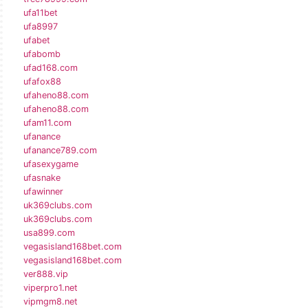
ufa11bet
ufa8997
ufabet
ufabomb
ufad168.com
ufafox88
ufaheno88.com
ufaheno88.com
ufam11.com
ufanance
ufanance789.com
ufasexygame
ufasnake
ufawinner
uk369clubs.com
uk369clubs.com
usa899.com
vegasisland168bet.com
vegasisland168bet.com
ver888.vip
viperpro1.net
vipmgm8.net