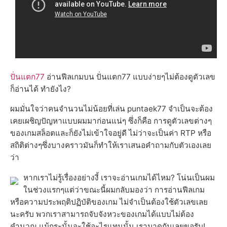
ปั่นแตก77
อ่านฟีลเกมบน ปั่นแตก77 แบบง่ายๆไม่ต้องดูตัวเลข
ก็อ่านได้ ทำยังไง?
ผมมั่นใจว่าคนจำนวนไม่น้อยที่เล่น puntaek77 จำเป็นจะต้อง
เคยเผชิญปัญหาแบบผมมาก่อนแน่ๆ ซึ่งก็คือ การดูตัวเลขต่างๆ
ของเกมสล็อตและก็ยังไม่เข้าใจอยู่ดี ไม่ว่าจะเป็นค่า RTP หรือ
สถิติต่างๆซึ่งบางคราวมันก็ทำให้เราเสนอคำถามกับตัวเองเลย
ว่า
หากเราไม่รู้เรื่องอย่างงี้ เราจะอ่านเกมได้ไหม? โน่นเป็นผม
ในช่วงแรกๆแต่ว่าขณะนี้ผมกลับมองว่า การอ่านฟีลเกม
หรือความประพฤติปฏิบัติของเกม ไม่จำเป็นต้องใช้ตัวเลขเลย
นะครับ พวกเราสามารถจับจังหวะของเกมได้แบบไม่ต้อง
คำนวณ แม้กระนั้นจะใช้อะไรแทนนั้น เรามาดูกันเลยขอรับ!