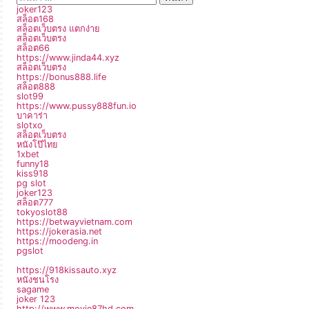
joker123
สล็อต168
สล็อตเว็บตรง แตกง่าย
สล็อตเว็บตรง
สล็อต66
https://www.jinda44.xyz
สล็อตเว็บตรง
https://bonus888.life
สล็อต888
slot99
https://www.pussy888fun.io
บาคาร่า
slotxo
สล็อตเว็บตรง
หนังโป๊ไทย
1xbet
funny18
kiss918
pg slot
joker123
สล็อต777
tokyoslot88
https://betwayvietnam.com
https://jokerasia.net
https://moodeng.in
pgslot
https://918kissauto.xyz
หนังชนโรง
sagame
joker 123
http://www.movie87hd.com