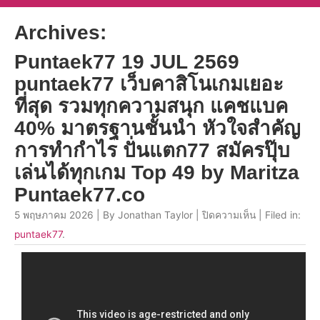
Archives:
Puntaek77 19 JUL 2569
puntaek77 เว็บคาสิโนเกมเยอะ
ที่สุด รวมทุกความสนุก แคชแบค
40% มาตรฐานชั้นนำ หัวใจสำคัญ
การทำกำไร ปั่นแตก77 สมัครปุ๊บ
เล่นได้ทุกเกม Top 49 by Maritza
Puntaek77.co
5 พฤษภาคม 2026 | By Jonathan Taylor |
ปิดความเห็น
| Filed in:
puntaek77
.