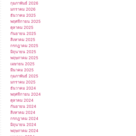
กุมภาพันธ์ 2026
มกราคม 2026
ธันวาคม 2025
พฤศจิกายน 2025
ตุลาคม 2025
กันยายน 2025
สิงหาคม 2025
กรกฎาคม 2025
มิถุนายน 2025
พฤษภาคม 2025
เมษายน 2025
มีนาคม 2025
กุมภาพันธ์ 2025
มกราคม 2025
ธันวาคม 2024
พฤศจิกายน 2024
ตุลาคม 2024
กันยายน 2024
สิงหาคม 2024
กรกฎาคม 2024
มิถุนายน 2024
พฤษภาคม 2024