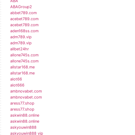
ABA
ABAGroup2
abbet789.com
acebet789.com
acebet789.com
aden168ss.com
adm789.vip
adm789.vip
allbet24hr
allone745s.com
allone745s.com
allstar168.me
allstar168.me
alot66
alot666
ambnovabet.com
ambnovabet.com
aress77.shop
aress77.shop
askwin88.online
askwin88.online
askyouwin888
askyouwin888 vip