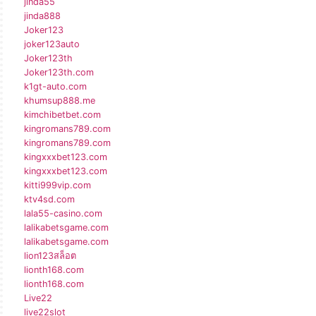
jinda55
jinda888
Joker123
joker123auto
Joker123th
Joker123th.com
k1gt-auto.com
khumsup888.me
kimchibetbet.com
kingromans789.com
kingromans789.com
kingxxxbet123.com
kingxxxbet123.com
kitti999vip.com
ktv4sd.com
lala55-casino.com
lalikabetsgame.com
lalikabetsgame.com
lion123สล็อต
lionth168.com
lionth168.com
Live22
live22slot