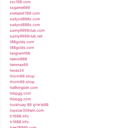
ssc168.com
ssgame666
stellabet789.com
sudyod888s.com
sudyod888s.com
sunny9999club.com
sunny9999club.net
t88golds.com
t88golds.com
tangtem168
teenoi888
temmax69
texas24
thorin99.shop
thorin99.shop
tia8kingbet.com
tkbpgg.com
tkbpgg.com
tookhuay 88 ถูกหวย88
topstar359win.com
tr1688.info
tr1688.info
tree78999.com