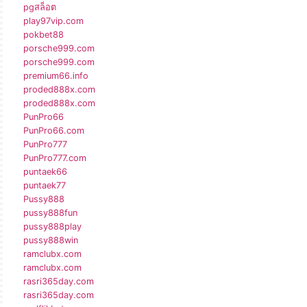
pgสล็อต
play97vip.com
pokbet88
porsche999.com
porsche999.com
premium66.info
proded888x.com
proded888x.com
PunPro66
PunPro66.com
PunPro777
PunPro777.com
puntaek66
puntaek77
Pussy888
pussy888fun
pussy888play
pussy888win
ramclubx.com
ramclubx.com
rasri365day.com
rasri365day.com