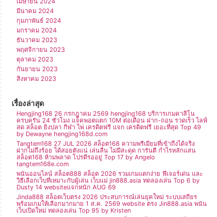
เมษายน 2024
มีนาคม 2024
กุมภาพันธ์ 2024
มกราคม 2024
ธันวาคม 2023
พฤศจิกายน 2023
ตุลาคม 2023
กันยายน 2023
สิงหาคม 2023
เรื่องล่าสุด
Hengjing168 26 กรกฎาคม 2569 hengjing168 บริการเกมคาสิโน
ครบครัน 24 ชั่วโมง แจ็คพอตแตก 10M ต่อเดือน ฝาก-ถอน รวดเร็ว ไลฟ์
สด สล็อต ยิงปลา กีฬา ไพ่ เครดิตฟรี แจก เครดิตฟรี เยอะที่สุด Top 49
by Dewayne hengjing168d.com
Tangtem168 27 JUL 2026 สล็อต168 ความพรีเมียมที่เข้าถึงได้จริง
ฝากไม่ถึงร้อย ได้สอยตังแน่ เล่นลื่น ไม่มีสะดุด การันตี กำไรหลักแสน
สล็อต168 ห้ามพลาด โปรดีรออยู่ Top 17 by Angelo
tangtem168e.com
พนันออนไลน์ สล็อต888 สล็อต 2026 รวมเกมแตกง่าย ฟีเจอร์เด่น และ
วิธีเลือกเว็บที่เหมาะกับผู้เล่น เว็บแม่ jin888.asia ทดลองเล่น Top 6 by
Dusty 14 websiteแจกหนัก AUG 69
Jinda888 สล็อตเว็บตรง 2026 ประสบการณ์เล่นยุคใหม่ ระบบเสถียร
พร้อมเกมให้เลือกมากมาย 1 ส.ค. 2569 website ตรง Jin888.asia พนัน
เว็บเปิดใหม่ ทดลองเล่น Top 95 by Kristen