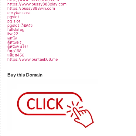
https://www.pussy888play.com
https://pussy888win.com
sexybaccarat
pgslot
pg slot
pgslot เว็บตรง
fullslotpg
live22
ดูหนัง
ดูหนังฟรี
ดูหนังชนโรง
faro168
สล็อต456
https://www.puntaek66.me
Buy this Domain