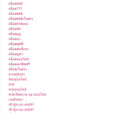
สล็อต666
สล็อต777
สล็อต888
สล็อต888เว็บตรง
สล็อต918kiss
สล็อต99
สล็อตpg
สล็อตxo
สล็อตพุซซี่
สล็อตมันนี่เกม
สล็อตยูฟ่า
สล็อตออนไลน์
สล็อตเครดิตฟรี
สล็อตเว็บตรง
สวนสุนันทา
หนังออนไลน์
หวย
หวยออนไลน์
หวยเวียดนาม vip ออนไลน์
เกมยิงปลา
เข้าสู่ระบบ ufa191
เข้าสู่ระบบ ufa191