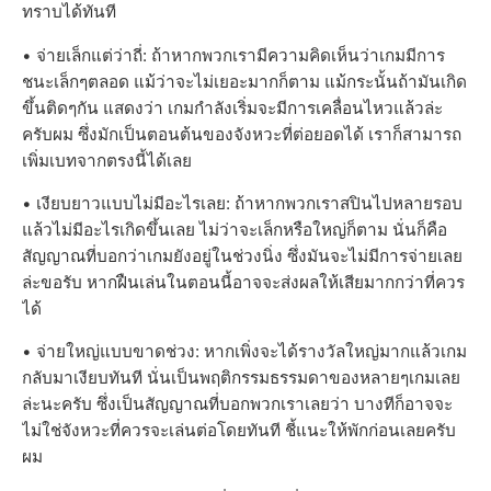
ทราบได้ทันที
• จ่ายเล็กแต่ว่าถี่: ถ้าหากพวกเรามีความคิดเห็นว่าเกมมีการ
ชนะเล็กๆตลอด แม้ว่าจะไม่เยอะมากก็ตาม แม้กระนั้นถ้ามันเกิด
ขึ้นติดๆกัน แสดงว่า เกมกำลังเริ่มจะมีการเคลื่อนไหวแล้วล่ะ
ครับผม ซึ่งมักเป็นตอนต้นของจังหวะที่ต่อยอดได้ เราก็สามารถ
เพิ่มเบทจากตรงนี้ได้เลย
• เงียบยาวแบบไม่มีอะไรเลย: ถ้าหากพวกเราสปินไปหลายรอบ
แล้วไม่มีอะไรเกิดขึ้นเลย ไม่ว่าจะเล็กหรือใหญ่ก็ตาม นั่นก็คือ
สัญญาณที่บอกว่าเกมยังอยู่ในช่วงนิ่ง ซึ่งมันจะไม่มีการจ่ายเลย
ล่ะขอรับ หากฝืนเล่นในตอนนี้อาจจะส่งผลให้เสียมากกว่าที่ควร
ได้
• จ่ายใหญ่แบบขาดช่วง: หากเพิ่งจะได้รางวัลใหญ่มากแล้วเกม
กลับมาเงียบทันที นั่นเป็นพฤติกรรมธรรมดาของหลายๆเกมเลย
ล่ะนะครับ ซึ่งเป็นสัญญาณที่บอกพวกเราเลยว่า บางทีก็อาจจะ
ไม่ใช่จังหวะที่ควรจะเล่นต่อโดยทันที ชี้แนะให้พักก่อนเลยครับ
ผม