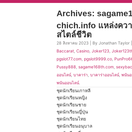
Archives: sagame
chich.info แหล่งความ
สไตล์ชีวิต
28 สิงหาคม 2023 | By Jonathan Taylor 
Baccarat
,
Casino
,
Joker123
,
Joker123t
pgslot77.com
,
pgslot9999.co
,
PunPro6
Pussy888
,
sagame168th.com
,
sexybac
ออนไลน์
,
บาคาร่า
,
บาคาร่าออนไลน์
,
พนันอ
พนันออนไลน์
.
ชุดนักเรียนเกาหลี
ชุดนักเรียนหญิง
ชุดนักเรียนชาย
ชุดนักเรียนญี่ปุ่น
ชุดนักเรียนไทย
ชุดนักเรียนอนุบาล