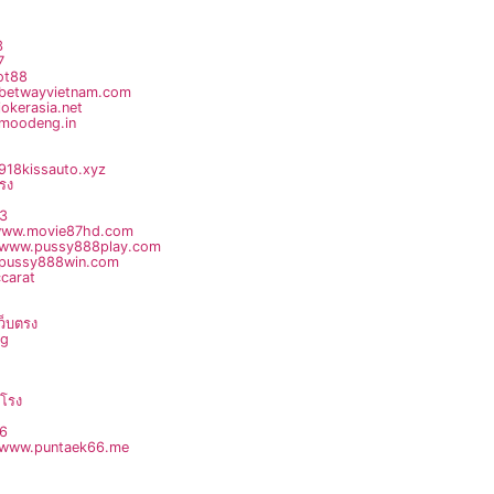
3
7
ot88
/betwayvietnam.com
jokerasia.net
/moodeng.in
/918kissauto.xyz
รง
23
/www.movie87hd.com
/www.pussy888play.com
/pussy888win.com
carat
ว็บตรง
pg
นโรง
6
/www.puntaek66.me