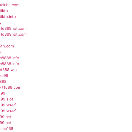
xclubs.com
tikto
tikto.info
y
rld369hot.com
rld369hot.com
5th.com
n
n8888.info
n8888.info
t888.win
za99
888
ert1688.com
999
999 slot
999 ทางเข้า
999 ทางเข้า
99.net
99.net
ame168