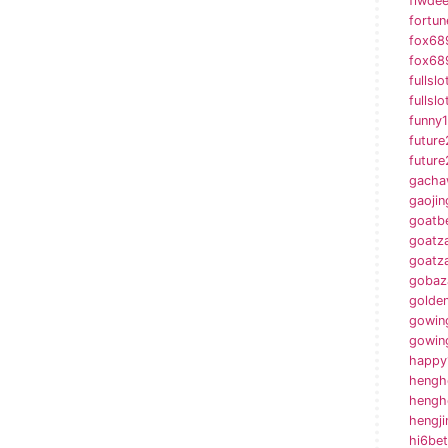
fiwdee
fortu
fox68
fox68
fullsl
fullsl
funny
futur
futur
gacha
gaoji
goatb
goatz
goatz
gobaz
golde
gowin
gowin
happy
hengh
hengh
hengj
hi6be