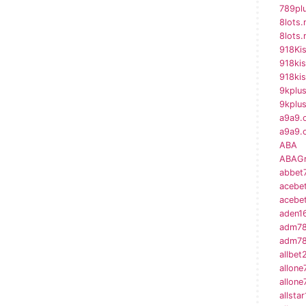
789pl
8lots
8lots
918Ki
918ki
918ki
9kplu
9kplu
a9a9.
a9a9.
ABA
ABAG
abbet
acebe
acebe
aden1
adm78
adm78
allbet
allon
allon
allsta