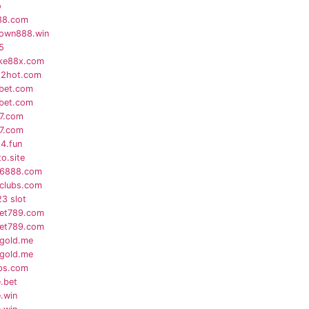
o
88.com
town888.win
5
ke88x.com
2hot.com
bet.com
bet.com
7.com
7.com
4.fun
to.site
16888.com
clubs.com
23 slot
bet789.com
bet789.com
8gold.me
8gold.me
ips.com
.bet
.win