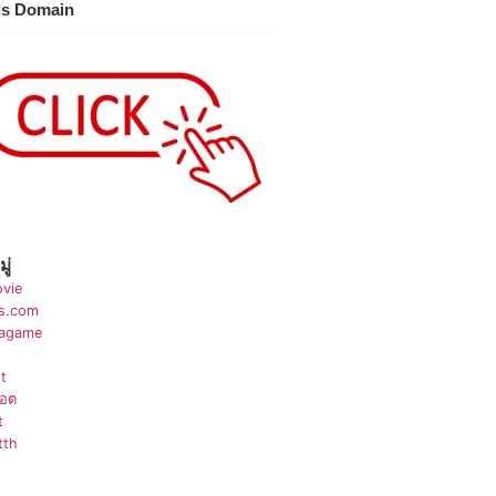
is Domain
ู่
vie
s.com
agame
t
็อต
t
tth