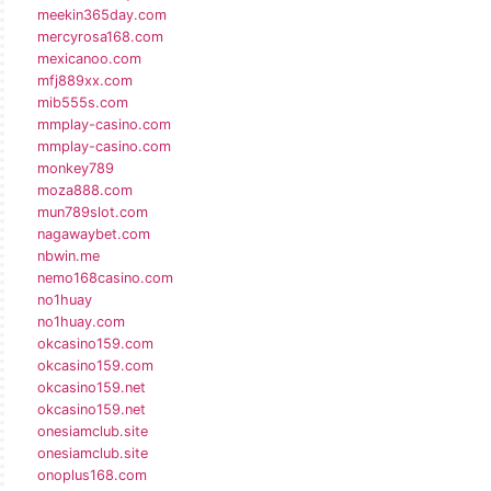
meekin365day.com
mercyrosa168.com
mexicanoo.com
mfj889xx.com
mib555s.com
mmplay-casino.com
mmplay-casino.com
monkey789
moza888.com
mun789slot.com
nagawaybet.com
nbwin.me
nemo168casino.com
no1huay
no1huay.com
okcasino159.com
okcasino159.com
okcasino159.net
okcasino159.net
onesiamclub.site
onesiamclub.site
onoplus168.com