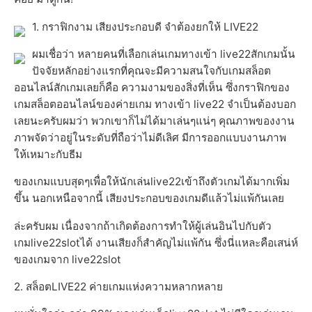
1. กราฟิกงาม เสียงประกอบดี จำต้องยกให้ LIVE22
ผมเชื่อว่า หลายคนที่เลือกเล่นเกมทางเข้า live22สักเกมนั้น
ปัจจัยหลักอย่างแรกที่คุณจะมีความสนใจกับเกมสล็อต
ออนไลน์สักเกมเลยก็คือ ความงามของสิ่งที่เห็น ซึ่งกราฟิกของ
เกมสล็อตออนไลน์ของค่ายเกม ทางเข้า live22 จำเป็นต้องบอก
เลยนะครับผมว่า พวกเขาก็ไม่ได้มาเล่นๆแน่ๆ คุณภาพของงาน
ภาพจัดว่าอยู่ในระดับที่ถือว่าไม่ดีเลิศ มีการออกแบบงานภาพ
ให้เหมาะกับธีม
ของเกมแบบสุดๆเพื่อให้นักเล่นlive22เข้าถึงตัวเกมได้มากเพิ่ม
ขึ้น นอกเหนือจากนี้ เสียงประกอบของเกมดีแล้วไม่แพ้กันเลย
ล่ะครับผม เนื่องจากถ้าเกิดต้องการทำให้ผู้เล่นอินไปกับตัว
เกมlive22slotได้ งานเสียงก็สำคัญไม่แพ้กัน ซึ่งนี่แหละคือเสน่ห์
ของเกมจาก live22slot
2. สล็อตLIVE22 ค่ายเกมแห่งความหลากหลาย