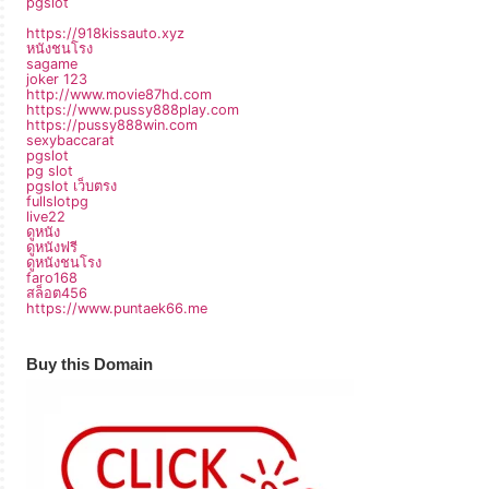
pgslot
https://918kissauto.xyz
หนังชนโรง
sagame
joker 123
http://www.movie87hd.com
https://www.pussy888play.com
https://pussy888win.com
sexybaccarat
pgslot
pg slot
pgslot เว็บตรง
fullslotpg
live22
ดูหนัง
ดูหนังฟรี
ดูหนังชนโรง
faro168
สล็อต456
https://www.puntaek66.me
Buy this Domain