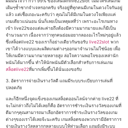
ผมมั่นใจว่า กว่า 99% ของเล่นเด็กlive22slot ไม่มีใครเล่นเกม
เดิมๆซ้ำซากจำเจหรอกครับ จริงอยู่ที่ทุกคนมีเกมในดวงใจกันอยู่
แล้ว แต่เชื่อเถอะนะครับว่า คุณไม่ได้มีเกมในดวงใจเพียงแค่
เกมเดียวแน่นอน นั่นก็เลยเป็นเหตุผลที่ว่า เพราะอะไรเกมทาง
เข้า live22ของแต่ละค่ายถึงต้องมีความมากมายและก็มีเป็น
จำนวนมาก เนื่องจากว่าทุกคนย่อมอยากลองอะไรใหม่ๆอยู่แล้ว
ซึ่งสล็อตlive22 ของเราก็อย่างเดียวกันขอรับ
live22slot
พวก
เขาได้วางแบบและผลิตเกมต่างๆออกมาจำนวนไม่ใช่น้อย เพื่อ
ให้เกมมีความมากมายหลายสูง ล่อใจความพอใจของเหล่านัก
พนันได้มากขึ้น ทำให้นักพนันมีตัวเลือกสำหรับการเล่นเกม
สล็อตlive22
ที่มากเพิ่มขึ้นได้นั่นเองขอรับ
3. อัตราการจ่ายเงินรางวัลดี แถมมีระบบระเบียบการเล่นที่
ปลอดภัย
และก็อีกหนึ่งจุดแข็งของเกมสล็อตออนไลน์จากค่าย live22 ที่
จะไม่กล่าวถึงไม่ได้เลยก็คือ อัตราการชำระเงินรางวัลของเกมที่
ดีมากๆคุณสามารถมาเลือกอัตราการชำระเงินรางวัลของเกม
ต่างๆของเราได้เลยจ้ะนะครับ เกมสล็อตของพวกเรามีอัตราการ
จ่ายเงินรางวัลหลากกหลายแบบให้ท่านเลือก แถมยังมีระบบ