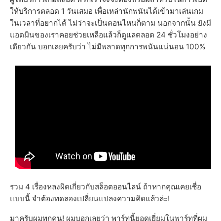
ให้บริการตลอด 1 วันเสมอ เพื่อเหล่านักพนันได้เข้ามาเล่นเกม
ในเวลาที่อยากได้ ไม่ว่าจะเป็นตอนไหนก็ตาม นอกจากนั้น ยังมี
แอดมินของเราคอยช่วยเหลือแล้วก็ดูแลตลอด 24 ชั่วโมงอย่าง
เดียวกัน บอกเลยครับว่า ไม่มีพลาดทุกการพนันแน่นอน 100%
รวม 4 เรื่องหลงผิดเกี่ยวกับสล็อตออนไลน์ ถ้าหากคุณเคยเชื่อ
แบบนี้ จำต้องทดลองเปลี่ยนแปลงความคิดแล้วล่ะ!
มาครับผมทุกคน! ผมบอกเลยว่า พาร์ทนี้ยอดเยี่ยมในพาร์ทที่ผม