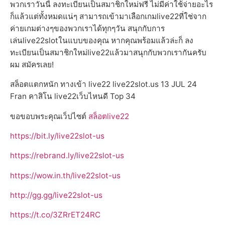
พวกเราวันนี้ ลงทะเบียนเป็นสมาชิกใหม่ฟรี ไม่มีค่าใช้จ่ายอะไร
ก็แล้วแต่ทั้งหมดแน่ๆ สามารถเข้ามาเลือกเกมlive22ที่ใช่จาก
ค่ายเกมต่างๆของพวกเราได้ทุกๆวัน สนุกกับการ
เล่นlive22slotในแบบของคุณ หากคุณพร้อมแล้วล่ะก็ ลง
ทะเบียนเป็นสมาชิกใหม่live22แล้วมาสนุกกับพวกเรากันครับ
ผม สมัครเลย!
สล็อตแตกหนัก ทางเข้า live22 live22slot.us 13 JUL 24
Fran คาสิโน live22เว็บไหนดี Top 34
ขอขอบพระคุณเว็ปไซต์
สล็อตlive22
https://bit.ly/live22slot-us
https://rebrand.ly/live22slot-us
https://wow.in.th/live22slot-us
http://gg.gg/live22slot-us
https://t.co/3ZRrET24RC