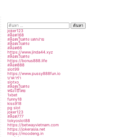
joker123
สล็อต168
สล็อตเว็บตรง แตกง่าย
สล็อตเว็บตรง
สล็อต66
https://www.jinda44.xyz
สล็อตเว็บตรง
https://bonus888.life
สล็อต888
slot99
https://www.pussy888fun.io
บาคาร่า
slotxo
สล็อตเว็บตรง
หนังโป๊ไทย
1xbet
funny18
kiss918
pg slot
joker123
สล็อต777
tokyoslot88
https://betwayvietnam.com
https://jokerasia.net
https://moodeng.in