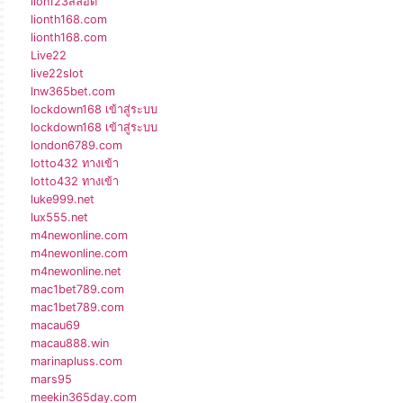
lion123สล็อต
lionth168.com
lionth168.com
Live22
live22slot
lnw365bet.com
lockdown168 เข้าสู่ระบบ
lockdown168 เข้าสู่ระบบ
london6789.com
lotto432 ทางเข้า
lotto432 ทางเข้า
luke999.net
lux555.net
m4newonline.com
m4newonline.com
m4newonline.net
mac1bet789.com
mac1bet789.com
macau69
macau888.win
marinapluss.com
mars95
meekin365day.com