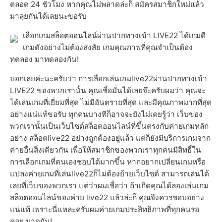
ตลอด 24 ชั่วโมง หากคุณไม่พลาดล่ะก็ สมัครสมาชิกใหม่แล้ว
มาลุยกันได้เลยนะขอรับ
เลือกเกมสล็อตออนไลน์ผ่านปากทางเข้า LIVE22 ได้เกมดี
เกมดังอย่างไม่ต้องสงสัย เกมคุณภาพที่คุณจำเป็นต้อง
ทดลอง มาทดลองกัน!
บอกเลยค่ะนะครับว่า การเลือกเล่นเกมlive22ผ่านปากทางเข้า
LIVE22 ของพวกเรานั้น คุณเชื่อมั่นได้เลยจ๊ะครับผมว่า คุณจะ
ได้เล่นเกมที่เยี่ยมที่สุด ไม่มีอันตรายที่สุด และมีคุณภาพมากที่สุด
อย่างแน่แท้ขอรับ ทุกคนบางทีก็อาจจะยังไม่เคยรู้ว่า เว็บของ
พวกเรานั้นเป็นเว็บไซต์สล็อตออนไลน์ที่ขึ้นตรงกับค่ายเกมหลัก
อย่าง สล็อตlive22 อย่างถูกต้องอยู่แล้ว แต่ก็ยังมีบริการเกมจาก
ค่ายอื่นสิ่งเดียวกัน เพื่อให้สมาชิกของพวกเราทุกคนมีสิทธิ์ใน
การเลือกเกมที่ตนเองชอบได้มากขึ้น หากอยากเปลี่ยนเกมหรือ
แปลงค่ายเกมที่เล่นlive22ก็ไม่ต้องย้ายเว็บไซต์ สามารถเล่นได้
เลยที่เว็บของพวกเรา แต่ว่าผมเชื่อว่า ถ้าเกิดคุณได้ลองเล่นเกม
สล็อตออนไลน์ของค่าย live22 แล้วล่ะก็ คุณจึงควรชอบอย่าง
แน่แท้ เพราะนี่แหละครับผมค่ายเกมประสิทธิภาพที่ทุกคนรอ
คอย มาดูกัน!