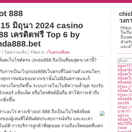
ot 888
chich
วงกา
 15 มิถุนา 2024 casino
https
ใจเกี่
888 เครดิตฟรี Top 6 by
ถึงเทค
nda888.bet
สำหรั
และสไ
r |
ปิดความเห็น
| Filed in:
เว็บตรงสล็อต
.
็อตเว็บไซต์ตรง Jinda888 ถึงเป็นที่ยมสุดๆเวลานี้?
joker12
สล็อต16
ี่ยวกับการเป็นเว็บjinda888เว็บตรงที่ไม่ผ่านตัวแทนใดๆ
สล็อตเว็
ว่าทุกการพนันของพวกเขานั้นไม่มีอันตรายและก็
สล็อตเว็
สล็อต66
กลวงใดๆเกิดขึ้น ระบบภายในเว็บมีความล้ำยุค รองรับ
https:/
สล็อตเว็
เตอร์ แท็บเล็ต หรือโทรศัพท์มือถือ ทำให้การเข้าถึง
https:/
สล็อต88
ิ่งขึ้น
slot99
https:/
พราะอะไร ทางเข้าslot 888 ถึงเป็นเว็บไซต์สล็อต
บาคาร่า
slotxo
ของผู้เล่นที่ได้สัมผัสประสบการณ์จริง และจะเล่า
สล็อตเว็
หนังโป๊ไ
ัติ การบริการลูกค้าที่สุดยอด รวมถึงแจ็คพอตที่แตก
1xbet
funny18