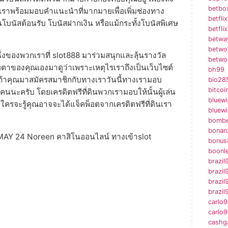
betbo
วกเราพร้อมมอบคำแนะนำที่มากมายเพื่อเพิ่มช่องทาง
betflix
โบนัสต้อนรับ โบนัสฝากเงิน หรือแม้กระทั้งโบนัสพิเศษ
betflix
betwa
betwo
่งของพวกเราที่ slot888 มาร่วมสนุกและลุ้นรางวัล
betwo
วยตาของคุณเองมาดูว่าเพราะเหตุไรเราถึงเป็นเว็บไซต์
bh99
็ถ้าคุณมาสมัครสมาชิกกับทางเราวันนี้ทางเรามอบ
bio28
bitcoi
ุกคนนะครับ โดยเครดิตฟรีที่ดินพวกเรามอบให้นั้นผู้เล่น
bluewi
ครจะรู้คุณอาจจะได้แจ็คพ็อตจากเครดิตฟรีที่ดินเรา
bluewi
bombe
bonan
 MAY 24 Noreen คาสิโนออนไลน์ ทางเข้าslot
bonus
boonl
brazil
brazil
brazil
brazil
carlo9
carlo9
cashg