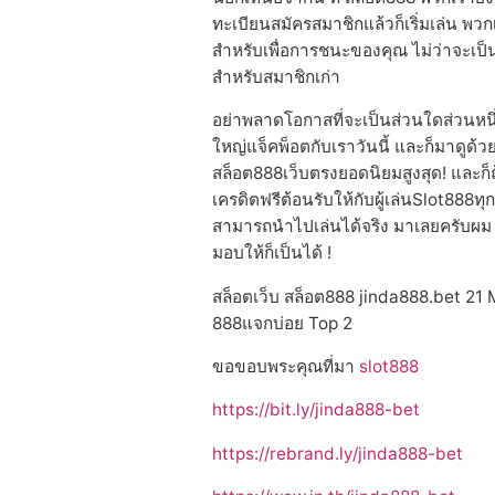
ทะเบียนสมัครสมาชิกแล้วก็เริ่มเล่น พ
สำหรับเพื่อการชนะของคุณ ไม่ว่าจะเป็น
สำหรับสมาชิกเก่า
อย่าพลาดโอกาสที่จะเป็นส่วนใดส่วนหนึ
ใหญ่แจ็คพ็อตกับเราวันนี้ และก็มาดูด้
สล็อต888เว็บตรงยอดนิยมสูงสุด! และก
เครดิตฟรีต้อนรับให้กับผู้เล่นSlot888ท
สามารถนำไปเล่นได้จริง มาเลยครับผม ใ
มอบให้ก็เป็นได้ !
สล็อตเว็บ สล็อต888 jinda888.bet 21
888แจกบ่อย Top 2
ขอขอบพระคุณที่มา
slot888
https://bit.ly/jinda888-bet
https://rebrand.ly/jinda888-bet