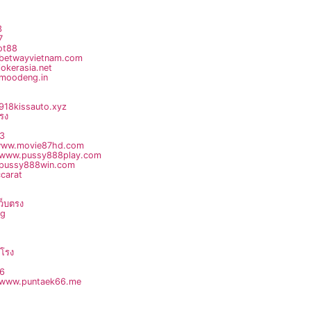
3
7
ot88
/betwayvietnam.com
jokerasia.net
/moodeng.in
/918kissauto.xyz
รง
23
/www.movie87hd.com
/www.pussy888play.com
/pussy888win.com
carat
ว็บตรง
pg
นโรง
6
/www.puntaek66.me