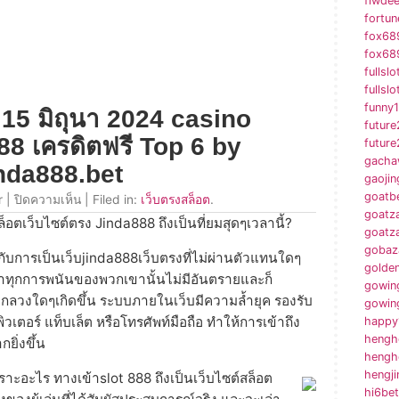
fiwdee
fortu
fox68
fox68
fullsl
fullsl
funny
 15 มิถุนา 2024 casino
futur
888 เครดิตฟรี Top 6 by
futur
gacha
nda888.bet
gaoji
goatb
r |
ปิดความเห็น
| Filed in:
เว็บตรงสล็อต
.
goatz
็อตเว็บไซต์ตรง Jinda888 ถึงเป็นที่ยมสุดๆเวลานี้?
goatz
gobaz
ี่ยวกับการเป็นเว็บjinda888เว็บตรงที่ไม่ผ่านตัวแทนใดๆ
golde
ว่าทุกการพนันของพวกเขานั้นไม่มีอันตรายและก็
gowin
กลวงใดๆเกิดขึ้น ระบบภายในเว็บมีความล้ำยุค รองรับ
gowin
เตอร์ แท็บเล็ต หรือโทรศัพท์มือถือ ทำให้การเข้าถึง
happy
hengh
ิ่งขึ้น
hengh
hengj
พราะอะไร ทางเข้าslot 888 ถึงเป็นเว็บไซต์สล็อต
hi6be