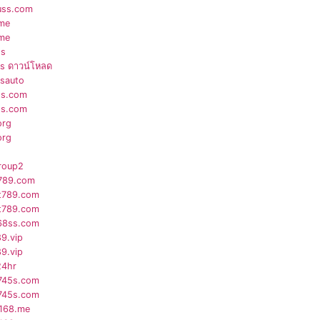
uss.com
.me
.me
ss
ss ดาวน์โหลด
ssauto
ss.com
ss.com
org
org
roup2
789.com
t789.com
t789.com
68ss.com
9.vip
9.vip
24hr
e745s.com
e745s.com
r168.me