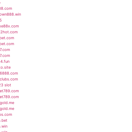
o
88.com
town888.win
5
ke88x.com
2hot.com
bet.com
bet.com
7.com
7.com
4.fun
to.site
16888.com
clubs.com
23 slot
bet789.com
bet789.com
8gold.me
8gold.me
ips.com
.bet
.win