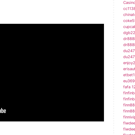
Casin
cc113
china
coke5
cupca
dgb22
dr888
dr888
du247
du247
enjoy2
erisau
etbet
eu369
fafa 1
finfin
finfin
finn8
finn8
finniv
fiwdee
fiwdee