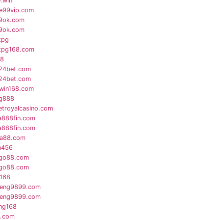
.win
ne99vip.com
9ok.com
9ok.com
otpg
otpg168.com
18
e24bet.com
e24bet.com
win168.com
ng888
etroyalcasino.com
a888fin.com
a888fin.com
a88.com
n456
go88.com
go88.com
168
eng9899.com
eng9899.com
ing168
t.com