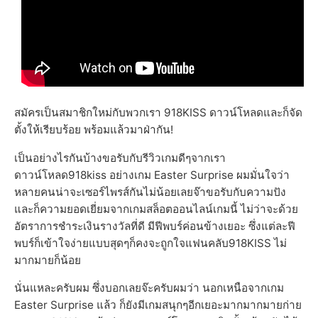
สมัครเป็นสมาชิกใหม่กับพวกเรา 918KISS ดาวน์โหลดและก็จัด
ตั้งให้เรียบร้อย พร้อมแล้วมาฝ่ากัน!
เป็นอย่างไรกันบ้างขอรับกับรีวิวเกมดีๆจากเรา
ดาวน์โหลด918kiss อย่างเกม Easter Surprise ผมมั่นใจว่า
หลายคนน่าจะเซอร์ไพรส์กันไม่น้อยเลยจ๊าขอรับกับความปัง
และก็ความยอดเยี่ยมจากเกมสล็อตออนไลน์เกมนี้ ไม่ว่าจะด้วย
อัตราการชำระเงินรางวัลที่ดี มีฟีพบร์ค่อนข้างเยอะ ซึ่งแต่ละฟี
พบร์ก็เข้าใจง่ายแบบสุดๆก็คงจะถูกใจแฟนคลับ918KISS ไม่
มากมายก็น้อย
นั่นแหละครับผม ซึ่งบอกเลยจ๊ะครับผมว่า นอกเหนือจากเกม
Easter Surprise แล้ว ก็ยังมีเกมสนุกๆอีกเยอะมากมากมายก่าย