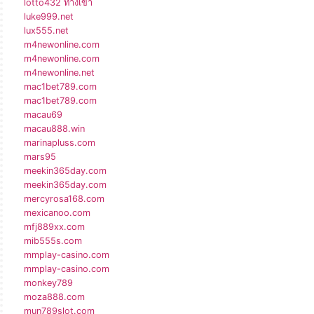
lotto432 ทางเข้า
luke999.net
lux555.net
m4newonline.com
m4newonline.com
m4newonline.net
mac1bet789.com
mac1bet789.com
macau69
macau888.win
marinapluss.com
mars95
meekin365day.com
meekin365day.com
mercyrosa168.com
mexicanoo.com
mfj889xx.com
mib555s.com
mmplay-casino.com
mmplay-casino.com
monkey789
moza888.com
mun789slot.com