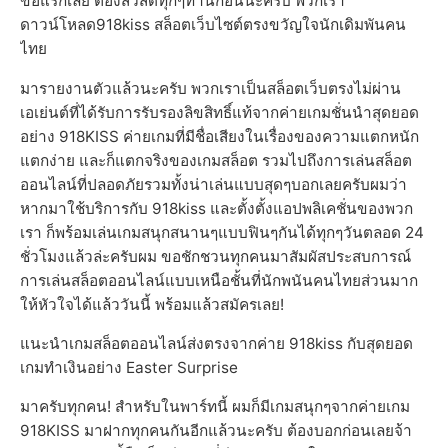
ข้อแรกเลย ต้องสวัสดีทุกๆท่านก่อนนะครับ พวกเรา
ดาวน์โหลด918kiss สล็อตเว็บไซต์ตรงขวัญใจนักเดิมพันคน
ไทย
มารายงานตัวแล้วนะครับ พวกเราเป็นสล็อตเว็บตรงไม่ผ่าน
เอเย่นต์ที่ได้รับการรับรองลิขสิทธิ์แท้จากค่ายเกมชั่นนำสุดยอด
อย่าง 918KISS ค่ายเกมที่มีชื่อเสียงในเรื่องของความแตกหนัก
แตกง่าย และก็แตกจริงของเกมสล็อต รวมไปถึงการเล่นสล็อต
ออนไลน์ที่ปลอดภัยรวมทั้งน่าเล่นแบบสุดๆบอกเลยครับผมว่า
หากมาใช้บริการกับ 918kiss และตั้งตั้งแอปพลิเคชั่นของพวก
เรา ก็พร้อมเล่นเกมสนุกสนานๆแบบฟินๆกันได้ทุกๆวันตลอด 24
ชั่วโมงแล้วล่ะครับผม ขอชักชวนทุกคนมาสัมผัสประสบการณ์
การเล่นสล็อตออนไลน์แบบเหนือชั้นที่นักพนันคนไทยส่วนมาก
ให้หัวใจได้แล้ววันนี้ พร้อมแล้วสมัครเลย!
แนะนำเกมสล็อตออนไลน์ส่งตรงจากค่าย 918kiss กับสุดยอด
เกมทำเงินอย่าง Easter Surprise
มาครับทุกคน! สำหรับในพาร์ทนี้ ผมก็มีเกมสนุกๆจากค่ายเกม
918KISS มาฝากทุกคนกันอีกแล้วนะครับ ต้องบอกก่อนเลยจ้า