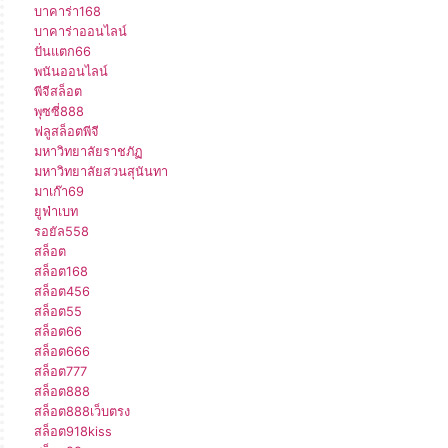
บาคาร่า168
บาคาร่าออนไลน์
ปั่นแตก66
พนันออนไลน์
พีจีสล็อต
พุซซี่888
ฟลูสล็อตพีจี
มหาวิทยาลัยราชภัฏ
มหาวิทยาลัยสวนสุนันทา
มาเก๊า69
ยูฟ่าเบท
รอยัล558
สล็อต
สล็อต168
สล็อต456
สล็อต55
สล็อต66
สล็อต666
สล็อต777
สล็อต888
สล็อต888เว็บตรง
สล็อต918kiss