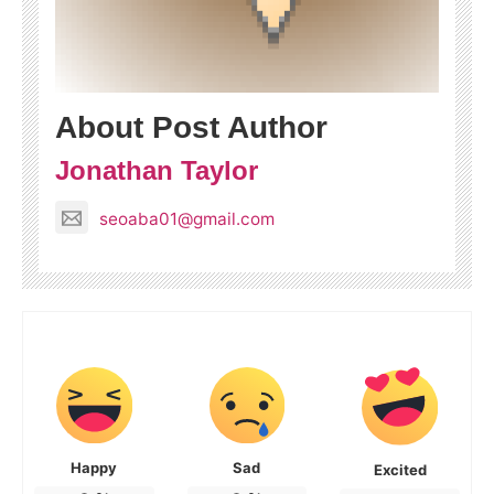
About Post Author
Jonathan Taylor
seoaba01@gmail.com
Happy
Sad
Excited