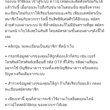
กองบน 918kiss เข้าสู่ระบบ ดาวน์โหลดและติดตั้งพร้อมกันได้
แล้ววันนี้ เมื่อก่อนจะไปถึงกับขนาดในตอนนั้น คุณจึงควรลง
ทะเบียนใหม่กับเราให้เรียบร้อยก่อนนะครับ เพียงแต่สมัครเป็น
สมาชิกใหม่กับพวกเราวันนี้ รับสิทธิพิเศษดีๆได้อีกเยอะ สมัคร
ด้วยตัวเองผ่านระบบ AI ที่ล้ำสมัยและก็ไม่มีอันตรายที่สุด สมัคร
ผ่านหน้าเว็บได้เลยในทันที โดยสมัครตามขั้นตอนต่างๆดังนี้ได้
เลย
• คลิกปุ่ม ‘ลงทะเบียนเป็นสมาชิก’ ที่หน้าเว็บ
• กรอกข้อมูลต่างๆของคุณให้ถูกต้องแล้วก็ครบ เช่น เบอร์
โทรศัพท์โทรศัพท์เคลื่อนที่ รหัส OTP ที่ได้รับ รหัสผ่านที่คุณ
อยากใช้ บัญชีธนาคาร รวมทั้งเลขบัญชีธนาคาร พร้อมตอบ
ปัญหาเสริมเติมจากระบบ
• สำรวจข้อมูลต่างๆของคุณให้ถูก ถ้าเกิดเรียบร้อยแล้ว กดลง
ทะเบียนสมัครสมาชิก
• เพียงเท่านี้ คุณก็สามารถเข้าใช้งานเว็บสล็อตออนไลน์
ดาวน์โหลด918kiss ของพวกเราได้เลย