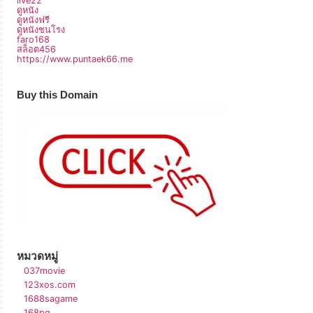
live22
ดูหนัง
ดูหนังฟรี
ดูหนังชนโรง
faro168
สล็อต456
https://www.puntaek66.me
Buy this Domain
หมวดหมู่
037movie
123xos.com
1688sagame
168pg