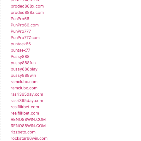
proded888x.com
proded888x.com
PunPro66
PunPro66.com
PunPro777
PunPro777.com
puntaek66
puntaek77
Pussy888
pussy888fun
pussy888play
pussy888win
ramclubx.com
ramclubx.com
rasri365day.com
rasri365day.com
realflikbet.com
realflikbet.com
RENO88WIN.COM
RENO88WIN.COM
rizzbetx.com
rockstar66win.com