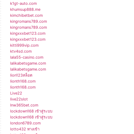
k1gt-auto.com
khumsup888.me
kimchibetbet.com
kingromans789.com
kingromans789.com
kingxxxbet123.com
kingxxxbet123.com
kitti999vip.com
ktv4sd.com
lala55-casino.com
lalikabetsgame.com
lalikabetsgame.com
lion123สล็อต
lionth168.com
lionth168.com
Live22
live22slot
lnw365bet.com
lockdown168 เข้าสู่ระบบ
lockdown168 เข้าสู่ระบบ
london6789.com
lotto432 ทางเข้า