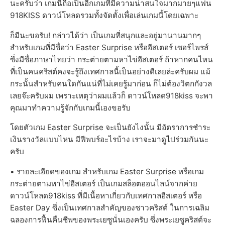
นะครับว่า เกมนี้ถือเป็นอีกเกมที่มีความน่าสนใจมากมายๆแฟน
918KISS ดาวน์โหลดรวมทั้งจัดตั้งเพื่อเล่นเกมนี้โดยเฉพาะ
ก็มีนะขอรับ! กล่าวได้ว่า เป็นเกมที่สนุกและอยู่มานานมากๆ
สำหรับเกมที่มีชื่อว่า Easter Surprise หรืออีสเตอร์ เซอร์ไพรส์
ซึ่งมีชื่อภาษาไทยว่า กระต่ายตามหาไข่อีสเตอร์ ถ้าหากคนไหน
ที่เป็นคนคริสต์คงจะรู้ถึงเทศกาลนี้เป็นอย่างดีเลยล่ะครับผม แม้
กระนั้นสำหรับคนใดกันแน่ที่ไม่เคยรู้มาก่อน ก็ไม่ต้องวิตกกังวล
เลยจ๊ะครับผม เพราะเหตุว่าผมแล้วก็ ดาวน์โหลด918kiss จะพา
คุณมาทำความรู้จักกับเกมนี้เองขอรับ
โดยตัวเกม Easter Surprise จะเป็นยังไงนั้น มีอัตราการชำระ
เงินรางวัลแบบไหน มีฟีพบร์อะไรบ้าง เราจะมาดูไปร่วมกันนะ
ครับ
• รายละเอียดของเกม สำหรับเกม Easter Surprise หรือเกม
กระต่ายตามหาไข่อีสเตอร์ เป็นเกมสล็อตออนไลน์จากค่าย
ดาวน์โหลด918kiss ที่มีเนื้อหาเกี่ยวกับเทศกาลอีสเตอร์ หรือ
Easter Day ซึ่งเป็นเทศกาลสำคัญของชาวคริสต์ ในการเฉลิม
ฉลองการฟื้นคืนชีพของพระเยซูนั่นเองครับ ซึ่งพระเยซูคริสต์จะ