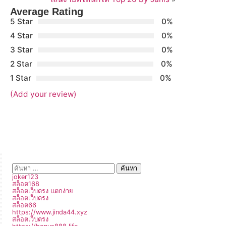
Average Rating
5 Star
0%
4 Star
0%
3 Star
0%
2 Star
0%
1 Star
0%
(Add your review)
joker123
สล็อต168
สล็อตเว็บตรง แตกง่าย
สล็อตเว็บตรง
สล็อต66
https://www.jinda44.xyz
สล็อตเว็บตรง