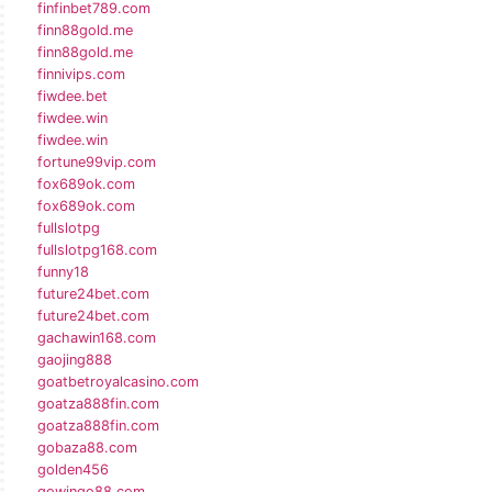
finfinbet789.com
finn88gold.me
finn88gold.me
finnivips.com
fiwdee.bet
fiwdee.win
fiwdee.win
fortune99vip.com
fox689ok.com
fox689ok.com
fullslotpg
fullslotpg168.com
funny18
future24bet.com
future24bet.com
gachawin168.com
gaojing888
goatbetroyalcasino.com
goatza888fin.com
goatza888fin.com
gobaza88.com
golden456
gowingo88.com