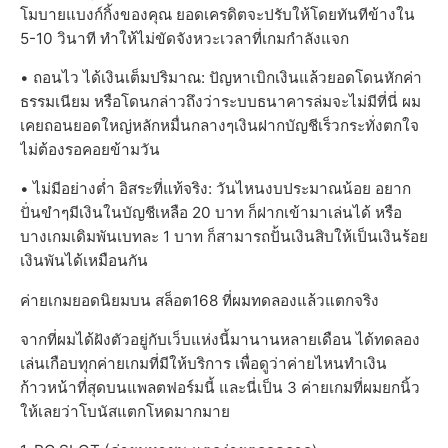
โมบายแบงก์กิ้งของคุณ ยอดเครดิตจะปรับให้โดยทันทีข้างใน
5-10 วินาที ทำให้ไม่ขัดจังหวะเวลาที่เกมกำลังแจก
• ถอนไว ได้เงินเต็มปริมาณ: ปัญหาเบิกเงินแล้วยอดโดนหักค่า
ธรรมเนียม หรือโดนกล่าวถึงว่าระบบธนาคารล่มจะไม่มีที่นี่ ผม
เคยถอนยอดใหญ่หลักหมื่นกลางๆเงินฝากบัญชีเร็วกระทั่งตกใจ
ไม่ต้องรอคอยข้ามวัน
• ไม่มีอย่างต่ำ อิสระที่แท้จริง: วันไหนงบประมาณน้อย อยาก
ปั่นขำๆมีเงินในบัญชีเหลือ 20 บาท ก็ฝากเข้ามาเล่นได้ หรือ
บางเกมเดิมพันเบทละ 1 บาท ก็สามารถปั้นเงินสิบให้เป็นเงินร้อย
เงินพันได้เหมือนกัน
ค่ายเกมยอดนิยมบน สล็อต168 ที่ผมทดลองแล้วแตกจริง
จากที่ผมได้ฝังตัวอยู่กับเว็บแห่งนี้มานานหลายเดือน ได้ทดลอง
เล่นเกือบทุกค่ายเกมที่มีให้บริการ เพื่อดูว่าค่ายไหนทำเงิน
ก้าวหน้าที่สุดบนแพลตฟอร์มนี้ และนี่เป็น 3 ค่ายเกมที่ผมยกนิ้ว
ให้เลยว่าโบนัสแตกโหดมากมาย