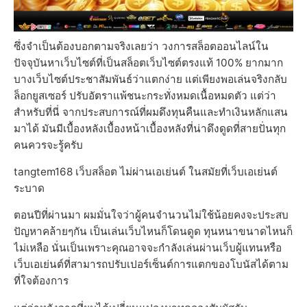
ซึ่งจำเป็นต้องบอกตามจริงเลยว่า วงการสล็อตออนไลน์ใน
ปัจจุบันหาเว็บไซต์ที่เป็นสล็อตเว็บไซต์ตรงแท้ 100% ยากมาก
บางเว็บไซต์ประชาสัมพันธ์ว่าแตกง่าย แต่เพียงพอเล่นจริงกลับ
ล็อกยูสเซอร์ ปรับอัตราแพ้ชนะกระทั่งหมดเนื้อหมดตัว แต่ว่า
สำหรับที่นี่ จากประสบการณ์ที่ผมดึงทุนคืนและทำเงินหลักแสน
มาได้ มันมีเบื้องหลังเบื้องหน้าเบื้องหลังที่น่าดึงดูดที่สายปั่นทุก
คนควรจะรู้ครับ
tangtem168 เว็บสล็อต ไม่ผ่านเอเย่นต์ ในสมัยที่เว็บเอเย่นต์
ระบาด
ตอนปีที่ผ่านมา ผมมั่นใจว่าผู้คนจำนวนไม่ใช้น้อยคงจะประสบ
ปัญหาคล้ายๆกัน เป็นเล่นเว็บไหนก็โดนดูด ทุนหนาขนาดไหนก็
ไม่เหลือ นั่นเป็นเพราะคุณอาจจะกำลังเล่นผ่านเว็บผู้แทนหรือ
เว็บเอเย่นต์ที่สามารถปรับเปอร์เซ็นต์การแตกของโบนัสได้ตาม
ที่ใจต้องการ