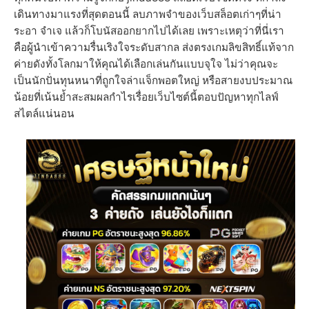
เดินทางมาแรงที่สุดตอนนี้ ลบภาพจำของเว็บสล็อตเก่าๆที่น่า
ระอา จำเจ แล้วก็โบนัสออกยากไปได้เลย เพราะเหตุว่าที่นี่เรา
คือผู้นำเข้าความรื่นเริงใจระดับสากล ส่งตรงเกมลิขสิทธิ์แท้จาก
ค่ายดังทั้งโลกมาให้คุณได้เลือกเล่นกันแบบจุใจ ไม่ว่าคุณจะ
เป็นนักปั่นทุนหนาที่ถูกใจล่าแจ็กพอตใหญ่ หรือสายงบประมาณ
น้อยที่เน้นย้ำสะสมผลกำไรเรื่อยเว็บไซต์นี้ตอบปัญหาทุกไลฟ์
สไตล์แน่นอน