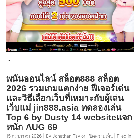
…
พนันออนไลน์ สล็อต888 สล็อต
2026 รวมเกมแตกง่าย ฟีเจอร์เด่น
และวิธีเลือกเว็บที่เหมาะกับผู้เล่น
เว็บแม่ jin888.asia ทดลองเล่น
Top 6 by Dusty 14 websiteแจก
หนัก AUG 69
15 กรกฎาคม 2026 | By Jonathan Taylor |
ปิดความเห็น
| Filed in: