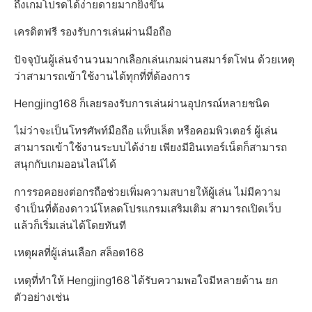
ถึงเกมโปรดได้ง่ายดายมากยิ่งขึ้น
เครดิตฟรี รองรับการเล่นผ่านมือถือ
ปัจจุบันผู้เล่นจำนวนมากเลือกเล่นเกมผ่านสมาร์ตโฟน ด้วยเหตุ
ว่าสามารถเข้าใช้งานได้ทุกที่ที่ต้องการ
Hengjing168 ก็เลยรองรับการเล่นผ่านอุปกรณ์หลายชนิด
ไม่ว่าจะเป็นโทรศัพท์มือถือ แท็บเล็ต หรือคอมพิวเตอร์ ผู้เล่น
สามารถเข้าใช้งานระบบได้ง่าย เพียงมีอินเทอร์เน็ตก็สามารถ
สนุกกับเกมออนไลน์ได้
การรอคอยงต่อกรถือช่วยเพิ่มความสบายให้ผู้เล่น ไม่มีความ
จำเป็นที่ต้องดาวน์โหลดโปรแกรมเสริมเติม สามารถเปิดเว็บ
แล้วก็เริ่มเล่นได้โดยทันที
เหตุผลที่ผู้เล่นเลือก สล็อต168
เหตุที่ทำให้ Hengjing168 ได้รับความพอใจมีหลายด้าน ยก
ตัวอย่างเช่น