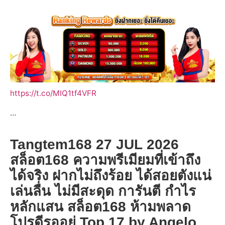
https://t.co/MIQ1tf4VFR
…
Tangtem168 27 JUL 2026
สล็อต168 ความพรีเมียมที่เข้าถึง
ได้จริง ฝากไม่ถึงร้อย ได้สอยตังแน่
เล่นลื่น ไม่มีสะดุด การันตี กำไร
หลักแสน สล็อต168 ห้ามพลาด
โปรดีรออยู่ Top 17 by Angelo