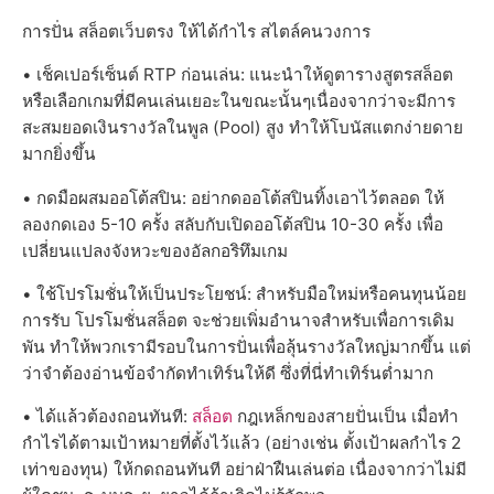
การปั่น สล็อตเว็บตรง ให้ได้กำไร สไตล์คนวงการ
• เช็คเปอร์เซ็นต์ RTP ก่อนเล่น: แนะนำให้ดูตารางสูตรสล็อต
หรือเลือกเกมที่มีคนเล่นเยอะในขณะนั้นๆเนื่องจากว่าจะมีการ
สะสมยอดเงินรางวัลในพูล (Pool) สูง ทำให้โบนัสแตกง่ายดาย
มากยิ่งขึ้น
• กดมือผสมออโต้สปิน: อย่ากดออโต้สปินทิ้งเอาไว้ตลอด ให้
ลองกดเอง 5-10 ครั้ง สลับกับเปิดออโต้สปิน 10-30 ครั้ง เพื่อ
เปลี่ยนแปลงจังหวะของอัลกอริทึมเกม
• ใช้โปรโมชั่นให้เป็นประโยชน์: สำหรับมือใหม่หรือคนทุนน้อย
การรับ โปรโมชั่นสล็อต จะช่วยเพิ่มอำนาจสำหรับเพื่อการเดิม
พัน ทำให้พวกเรามีรอบในการปั่นเพื่อลุ้นรางวัลใหญ่มากขึ้น แต่
ว่าจำต้องอ่านข้อจำกัดทำเทิร์นให้ดี ซึ่งที่นี่ทำเทิร์นต่ำมาก
• ได้แล้วต้องถอนทันที:
สล็อต
กฎเหล็กของสายปั่นเป็น เมื่อทำ
กำไรได้ตามเป้าหมายที่ตั้งไว้แล้ว (อย่างเช่น ตั้งเป้าผลกำไร 2
เท่าของทุน) ให้กดถอนทันที อย่าฝ่าฝืนเล่นต่อ เนื่องจากว่าไม่มี