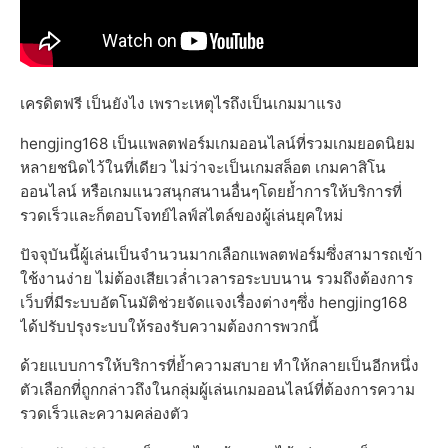
เครดิตฟรี เป็นยังไง เพราะเหตุไรถึงเป็นเกมมาแรง
hengjing168 เป็นแพลตฟอร์มเกมออนไลน์ที่รวมเกมยอดนิยม
หลายชนิดไว้ในที่เดียว ไม่ว่าจะเป็นเกมสล็อต เกมคาสิโน
ออนไลน์ หรือเกมแนวสนุกสนานอื่นๆโดยย้ำการให้บริการที่
รวดเร็วและก็ตอบโจทย์ไลฟ์สไตล์ของผู้เล่นยุคใหม่
ปัจจุบันนี้ผู้เล่นเป็นจำนวนมากเลือกแพลตฟอร์มซึ่งสามารถเข้า
ใช้งานง่าย ไม่ต้องเสียเวล่ำเวลารอระบบนาน รวมถึงต้องการ
เว็บที่มีระบบอัตโนมัติช่วยจัดแจงเรื่องต่างๆซึ่ง hengjing168
ได้ปรับปรุงระบบให้รองรับความต้องการพวกนี้
ด้วยแบบการให้บริการที่ย้ำความสบาย ทำให้กลายเป็นอีกหนึ่ง
ตัวเลือกที่ถูกกล่าวถึงในกลุ่มผู้เล่นเกมออนไลน์ที่ต้องการความ
รวดเร็วและความคล่องตัว