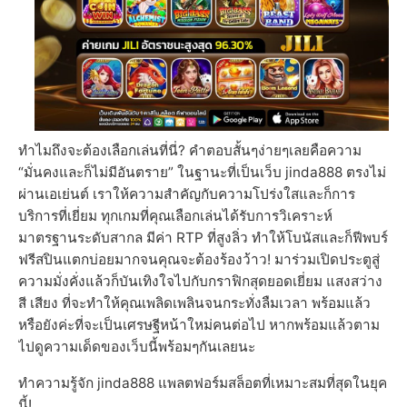
ทำไมถึงจะต้องเลือกเล่นที่นี่? คำตอบสั้นๆง่ายๆเลยคือความ
“มั่นคงและก็ไม่มีอันตราย” ในฐานะที่เป็นเว็บ jinda888 ตรงไม่
ผ่านเอเย่นต์ เราให้ความสำคัญกับความโปร่งใสและก็การ
บริการที่เยี่ยม ทุกเกมที่คุณเลือกเล่นได้รับการวิเคราะห์
มาตรฐานระดับสากล มีค่า RTP ที่สูงลิ่ว ทำให้โบนัสและก็ฟีพบร์
ฟรีสปินแตกบ่อยมากจนคุณจะต้องร้องว้าว! มาร่วมเปิดประตูสู่
ความมั่งคั่งแล้วก็บันเทิงใจไปกับกราฟิกสุดยอดเยี่ยม แสงสว่าง
สี เสียง ที่จะทำให้คุณเพลิดเพลินจนกระทั่งลืมเวลา พร้อมแล้ว
หรือยังค่ะที่จะเป็นเศรษฐีหน้าใหม่คนต่อไป หากพร้อมแล้วตาม
ไปดูความเด็ดของเว็บนี้พร้อมๆกันเลยนะ
ทำความรู้จัก jinda888 แพลตฟอร์มสล็อตที่เหมาะสมที่สุดในยุค
นี้!