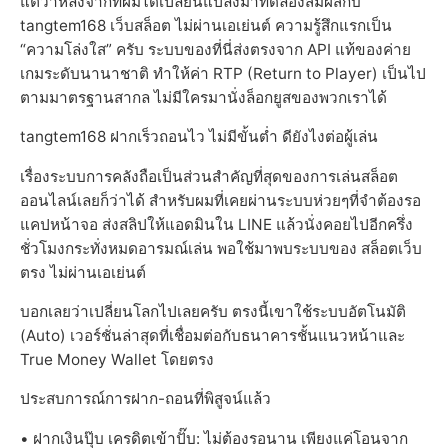
แต่ว่าหลังจากที่ผมได้เปลี่ยนแปลงมาทดลองสัมผัสกับ
tangtem168 เว็บสล็อต ไม่ผ่านเอเย่นต์ ความรู้สึกแรกเป็น
“ความโล่งใส” ครับ ระบบของที่นี่ส่งตรงจาก API แท้ของค่าย
เกมระดับนานาชาติ ทำให้ค่า RTP (Return to Player) เป็นไป
ตามมาตรฐานสากล ไม่มีใครมานั่งล็อกยูสของพวกเราได้
tangtem168 ฝากเร็วถอนไว ไม่มีขั้นต่ำ ดียังไงต่อผู้เล่น
เรื่องระบบการคลังถือเป็นส่วนสำคัญที่สุดของการเล่นสล็อต
ออนไลน์เลยก็ว่าได้ สำหรับผมที่เคยผ่านระบบห่วยๆที่จำต้องรอ
แคปหน้าจอ ส่งสลิปให้แอดมินใน LINE แล้วนั่งคอยไปอีกครึ่ง
ชั่วโมงกระทั่งหมดอารมณ์เล่น พอใช้มาพบระบบของ สล็อตเว็บ
ตรง ไม่ผ่านเอเย่นต์
บอกเลยว่าเปลี่ยนโลกไปเลยครับ ตรงนี้เขาใช้ระบบอัตโนมัติ
(Auto) เวอร์ชั่นล่าสุดที่เชื่อมต่อกับธนาคารชั้นแนวหน้าและ
True Money Wallet โดยตรง
ประสบการณ์การฝาก-ถอนที่พิสูจน์แล้ว
• ฝากเงินปุ๊บ เครดิตเข้าปั๊บ: ไม่ต้องรอนาน เพียงแค่โอนจาก