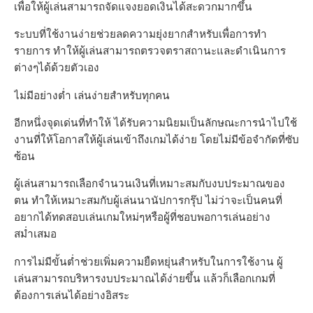
เพื่อให้ผู้เล่นสามารถจัดแจงยอดเงินได้สะดวกมากขึ้น
ระบบที่ใช้งานง่ายช่วยลดความยุ่งยากสำหรับเพื่อการทำ
รายการ ทำให้ผู้เล่นสามารถตรวจตราสถานะและดำเนินการ
ต่างๆได้ด้วยตัวเอง
ไม่มีอย่างต่ำ เล่นง่ายสำหรับทุกคน
อีกหนึ่งจุดเด่นที่ทำให้ ได้รับความนิยมเป็นลักษณะการนำไปใช้
งานที่ให้โอกาสให้ผู้เล่นเข้าถึงเกมได้ง่าย โดยไม่มีข้อจำกัดที่ซับ
ซ้อน
ผู้เล่นสามารถเลือกจำนวนเงินที่เหมาะสมกับงบประมาณของ
ตน ทำให้เหมาะสมกับผู้เล่นนานัปการกรุ๊ป ไม่ว่าจะเป็นคนที่
อยากได้ทดสอบเล่นเกมใหม่ๆหรือผู้ที่ชอบพอการเล่นอย่าง
สม่ำเสมอ
การไม่มีขั้นต่ำช่วยเพิ่มความยืดหยุ่นสำหรับในการใช้งาน ผู้
เล่นสามารถบริหารงบประมาณได้ง่ายขึ้น แล้วก็เลือกเกมที่
ต้องการเล่นได้อย่างอิสระ