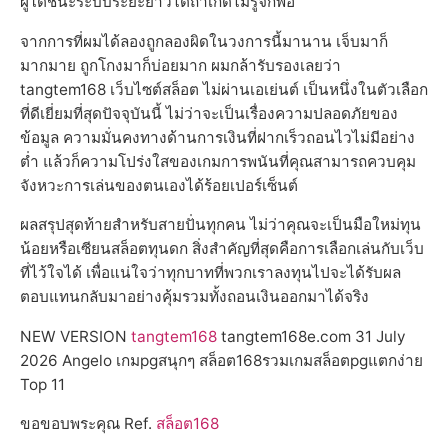
ผู้ใดชนะระบบระยะยาวได้ถ้าเกิดไม่รู้จักพอ
จากการที่ผมได้ลองถูกลองผิดในวงการนี้มานาน เจ็บมาก็
มากมาย ถูกโกงมาก็บ่อยมาก ผมกล้ารับรองเลยว่า
tangtem168 เว็บไซต์สล็อต ไม่ผ่านเอเย่นต์ เป็นหนึ่งในตัวเลือก
ที่ดีเยี่ยมที่สุดปัจจุบันนี้ ไม่ว่าจะเป็นเรื่องความปลอดภัยของ
ข้อมูล ความมั่นคงทางด้านการเงินที่ฝากเร็วถอนไวไม่มีอย่าง
ต่ำ แล้วก็ความโปร่งใสของเกมการพนันที่คุณสามารถควบคุม
จังหวะการเล่นของตนเองได้ร้อยเปอร์เซ็นต์
ผลสรุปสุดท้ายสำหรับสายปั่นทุกคน ไม่ว่าคุณจะเป็นมือใหม่ทุน
น้อยหรือเซียนสล็อตทุนดก สิ่งสำคัญที่สุดคือการเลือกเล่นกับเว็บ
ที่ไว้ใจได้ เพื่อแน่ใจว่าทุกบาทที่พวกเราลงทุนไปจะได้รับผล
ตอบแทนกลับมาอย่างคุ้มรวมทั้งถอนเงินออกมาได้จริง
NEW VERSION
tangtem168
tangtem168e.com 31 July
2026 Angelo เกมpgสนุกๆ สล็อต168รวมเกมสล็อตpgแตกง่าย
Top 11
ขอขอบพระคุณ Ref.
สล็อต168