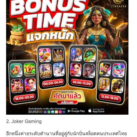
2. Joker Gaming
อีกหนึ่งค่ายระดับตำนานที่อยู่คู่กับนักปั่นสล็อตคนประเทศไทย