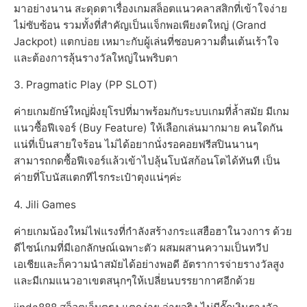
มาอย่างนาน สะดุดตาเรื่องเกมสล็อตแนวคลาสสิกที่เข้าใจง่าย
ไม่ซับซ้อน รวมทั้งที่สำคัญเป็นแจ็กพอเพียงตใหญ่ (Grand
Jackpot) แตกบ่อย เหมาะกับผู้เล่นที่ชอบความตื่นเต้นเร้าใจ
และต้องการลุ้นรางวัลใหญ่ในพริบตา
3. Pragmatic Play (PP SLOT)
ค่ายเกมยักษ์ใหญ่ฝั่งยุโรปที่มาพร้อมกับระบบเกมที่ล้ำสมัย มีเกม
แนวซื้อฟีเจอร์ (Buy Feature) ให้เลือกเล่นมากมาย คนใดกัน
แน่ที่เป็นสายใจร้อน ไม่ได้อยากนั่งรอคอยฟรีสปินนานๆ
สามารถกดซื้อฟีเจอร์แล้วเข้าไปลุ้นโบนัสก้อนโตได้ทันที เป็น
ค่ายที่โบนัสแตกทีไรกระเป๋าตุงแน่ๆค่ะ
4. Jili Games
ค่ายเกมน้องใหม่ไฟแรงที่กำลังสร้างกระแสฮือฮาในวงการ ด้วย
ดีไซน์เกมที่มีเอกลักษณ์เฉพาะตัว ผสมผสานความเป็นทวีป
เอเชียและก็ความนำสมัยได้อย่างพอดี อัตราการจ่ายรางวัลสูง
และมีเกมแนวอาเขตสนุกๆให้เปลี่ยนบรรยากาศอีกด้วย