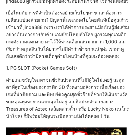
jinda888 ผูกรวมเกมทุกค่ายดังระดับนานาชาติ ไว้ตรงนี้ที่เดียว
เบื่อไหมกับการที่จำเป็นต้องรอย้ายเว็บไปๆมาๆเวลาต้องการ
เปลี่ยนแปลงค่ายเกม? ปัญหานั้นจะหมดไปโดยทันทีเมื่อคุณก้าว
เข้ามาที่ jinda888 เพราะเราได้ทำการประสานมือเป็นผู้ส่งเสริม
อย่างเป็นทางการกับค่ายเกมยักษ์ใหญ่ทั่วโลก ผูกรวมทุกเกมฮิต
เกมดัง เกมแตกง่าย มาไว้ให้ท่านเลือกเล่นมากกว่า 1,000 เกม
เรียกว่าหมุนเงินกันได้ยาวๆไม่มีคำว่าซ้ำซากแน่ๆค่ะ เรามาดู
กันเลยดีกว่าว่ามีค่ายเด็ดๆค่ายไหนบ้างที่คุณจะต้องทดลอง
1. PG SLOT (Pocket Games Soft)
ค่ายเกมขวัญใจมหาชนชั่วกัลปวสานที่ไม่มีผู้ใดไม่เคยรู้ สะดุด
ตาที่สุดในเรื่องของกราฟิก 3D ที่งดงามอลังการ เนื้อเรื่องของ
เกมที่น่าติดตาม และฟีพบร์ตัวคูณสุดชั่วร้ายที่ช่วยให้เงินรางวัล
ของคุณพุ่งทะยานแบบฉุดไม่อยู่ เกมฮิตประจำค่ายอย่าง
Treasures of Aztec (สล็อตสาวถ้ำ) หรือ Lucky Neko (เนโกะ
นำโชค) ก็มีพร้อมให้คุณระเบิดความปังได้ตลอด 1 วัน