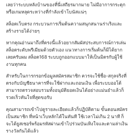
เลยว่าระบบหลังบ้านของที่นี่เสถียรมากมาย ไม่มีอาการกระตุก
หรือเกมหลุดระหว่างที่กำลังเข้าโบนัสแน่ๆ
สล็อตเว็บตรง กระบวนการเริ่มต้นความสนุกสนานร่าเริงและ
สร้างรายได้ง่ายๆ
หากคุณอ่านมาถึงที่ตรงนี้แล้วอยากสัมผัสประสบการณ์การเล่น
สล็อตระดับพรีเมียมด้วยตัวเอง แนวทางการเริ่มต้นก็มิได้ยาก
เลยครับผม สล็อต168 ระบบถูกออกแบบมาให้เป็นมิตรกับผู้ใช้
งานทุกคน
สำหรับในการกรอกข้อมูลสมัครสมาชิก ควรจะใช้ชื่อ-สกุลจริงที่
ตรงกับบัญชีธนาคารที่จะใช้ฝากและถอนเงิน เพื่อระบบออโต้
สามารถตรวจสอบรวมทั้งอนุมัติยอดเงินได้อย่างแม่นยำแล้วก็
รวดเร็วทันใจที่สุดขอรับ
คุณสามารถเข้าไปดูรายละเอียดแล้วก็ปฏิบัติตาม ขั้นตอนสมัคร
เป็นสมาชิก ที่หน้าเว็บหลักได้ในทันที ใช้เวลาไม่เกิน 2 นาที ก็
จะได้ยูสเซอร์พร้อมรหัสผ่านเข้าไปร่วมบันเทิงใจและตามล่าเงิน
รางวัลกันได้แล้ว