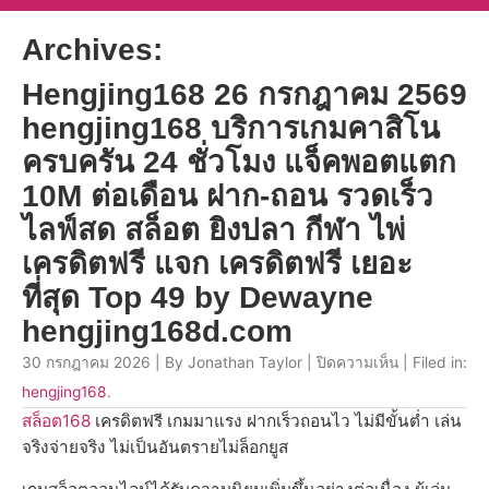
Archives:
Hengjing168 26 กรกฎาคม 2569
hengjing168 บริการเกมคาสิโน
ครบครัน 24 ชั่วโมง แจ็คพอตแตก
10M ต่อเดือน ฝาก-ถอน รวดเร็ว
ไลฟ์สด สล็อต ยิงปลา กีฬา ไพ่
เครดิตฟรี แจก เครดิตฟรี เยอะ
ที่สุด Top 49 by Dewayne
hengjing168d.com
30 กรกฎาคม 2026 | By Jonathan Taylor |
ปิดความเห็น
| Filed in:
hengjing168
.
สล็อต168
เครดิตฟรี เกมมาแรง ฝากเร็วถอนไว ไม่มีขั้นต่ำ เล่น
จริงจ่ายจริง ไม่เป็นอันตรายไม่ล็อกยูส