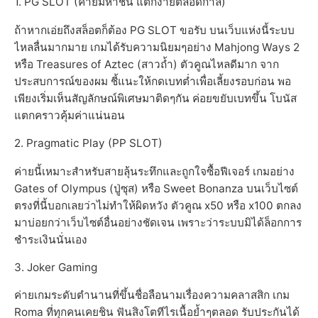
1. PG SLOT (ค่ายมหาชน แตกง่ายตลอดกาล)
ถ้าหากเอ่ยถึงสล็อตก็ต้อง PG SLOT ขอรับ บนเว็บแห่งนี้ระบบ
ไหลลื่นมากมาย เกมได้รับความนิยมๆอย่าง Mahjong Ways 2
หรือ Treasures of Aztec (สาวถ้ำ) ตัวคูณไหลดีมาก จาก
ประสบการณ์ของผม ชี้แนะให้กดเบทต่ำเพื่อเลี้ยงรอบก่อน พอ
เพียงเริ่มเห็นสัญลักษณ์พิเศษมาติดๆกัน ค่อยขยับเบทขึ้น โบนัส
แตกคราวคุ้มค่าแน่นอน
2. Pragmatic Play (PP SLOT)
ค่ายนี้เหมาะสำหรับสายลุ้นระทึกและถูกใจซื้อฟีเจอร์ เกมอย่าง
Gates of Olympus (ปู่ซุส) หรือ Sweet Bonanza บนเว็บไซต์
ตรงที่นี้บอกเลยว่าไม่ทำให้ผิดหวัง ตัวคูณ x50 หรือ x100 ตกลง
มาบ่อยกว่าเว็บไซต์อื่นอย่างชัดเจน เพราะว่าระบบมิได้ล็อกการ
ชำระเงินนั่นเอง
3. Joker Gaming
ค่ายเกมระดับตำนานที่ขึ้นชื่อลือนามเรื่องความคลาสสิก เกม
Roma ที่ทุกคนเคยชิน ฟันสิงโตทีไรเนื้อย้ำๆตลอด รับประกันได้