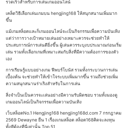
รวดเร็วสำหรับการเล่นเกมออนไลน์
เคล็ดวิธีเลือกเล่นเกมบน hengjing168 ให้สนุกสนานเพิ่มมาก
ขึ้น
แม้เกมสล็อตและก็เกมออนไลน์จะเป็นกิจกรรมเพื่อความบันเทิง
แต่ว่าการวางเป้าหมายเล่นอย่างเหมาะควรจะช่วยทำให้
ประสบการณ์การเล่นดียิ่งขึ้น ผู้เล่นควรระบุงบประมาณก่อนเริ่ม
เล่น รวมทั้งเลือกเกมที่เหมาะสมกับสิ่งที่มีความต้องการของตัว
เอง
การเรียนรู้แบบอย่างเกม ฟีพบร์โบนัส รวมทั้งกระบวนการเล่น
เบื้องต้น จะช่วยทำให้เข้าใจระบบเพิ่มมากขึ้น รวมถึงช่วยเพิ่ม
ความสนุกสนานร่าเริงสำหรับในการเล่น
สิ่งจำเป็นเป็นควรจะเล่นอย่างมีความรับผิดชอบ รวมทั้งมองดู
เกมออนไลน์เป็นกิจกรรมเพื่อความบันเทิง
เว็บสล็อตNo.1 Hengjing168 hengjing168d.com 7 กรกฎาคม
2569 Dewayne ยืน 1 เรื่องเกมสล็อต สล็อต168คิดจะลงทุน
ทั้งทีต้องที่นี่เท่านั้น Top 51