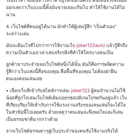
ระยะเวลา ซึ่งมันทำให้รำคาญใจเช่นกันครับ คนเล่นจริงจะมอง
ออกเลยว่าเว็บแบบนี้ตั้งมั่นขายเยอะเกินไป ทำให้ใช้งานได้ไม่
นาน
4. เว็บไซต์ที่คนอยู่ได้นาน มักทำให้ผู้เล่นรู้สึก “เป็นตัวเอง”
ระหว่างเล่น
มันจะมีอะไรดีไปกว่าการใช้งานเว็บ
joker123auto
แล้วรู้สึกถึง
ความเป็นตัวเองเวลาเล่นจริงๆสิ่งที่ทำให้ใครบางคนเป็น
ลูกค้าขาประจำของเว็บไซต์หนึ่งได้นั้น มันก็คือการผลิตความ
รู้สึกว่าเว็บแห่งนี้คือของคุณ คือพื้นที่ของคุณ ไม่ต้องฝ่าฝืน
ตนเองตอนเล่นเลย
• เลือกเว็บที่เข้ากับสไตล์การเล่น:
joker123
ผู้คนจำนวนไม่ใช้
น้อยที่ถูกใจเล่นเว็บไซต์เดิมบ่อยๆชอบมีเกมโปรดกันอยู่แล้ว เว็บ
ที่เรียบเรียงให้เข้ากับการใช้แรงงานจริงๆของคนเล่นก็จะได้ใจ
ในหัวข้อนี้ไปเลยครับ ด้วยเหตุว่าคนเล่นจะพึงพอใจและก็เล่น
เป็นธรรมชาติมากกว่าด้วย
จากเว็บไซต์ธรรมดาๆสู่เว็บประจำของคนรับใช้งานจริงได้