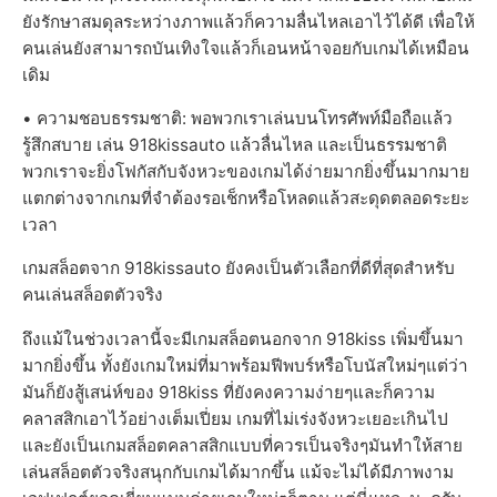
ยังรักษาสมดุลระหว่างภาพแล้วก็ความลื่นไหลเอาไว้ได้ดี เพื่อให้
คนเล่นยังสามารถบันเทิงใจแล้วก็เอนหน้าจอยกับเกมได้เหมือน
เดิม
• ความชอบธรรมชาติ: พอพวกเราเล่นบนโทรศัพท์มือถือแล้ว
รู้สึกสบาย เล่น 918kissauto แล้วลื่นไหล และเป็นธรรมชาติ
พวกเราจะยิ่งโฟกัสกับจังหวะของเกมได้ง่ายมากยิ่งขึ้นมากมาย
แตกต่างจากเกมที่จำต้องรอเช็กหรือโหลดแล้วสะดุดตลอดระยะ
เวลา
เกมสล็อตจาก 918kissauto ยังคงเป็นตัวเลือกที่ดีที่สุดสำหรับ
คนเล่นสล็อตตัวจริง
ถึงแม้ในช่วงเวลานี้จะมีเกมสล็อตนอกจาก 918kiss เพิ่มขึ้นมา
มากยิ่งขึ้น ทั้งยังเกมใหม่ที่มาพร้อมฟีพบร์หรือโบนัสใหม่ๆแต่ว่า
มันก็ยังสู้เสน่ห์ของ 918kiss ที่ยังคงความง่ายๆและก็ความ
คลาสสิกเอาไว้อย่างเต็มเปี่ยม เกมที่ไม่เร่งจังหวะเยอะเกินไป
และยังเป็นเกมสล็อตคลาสสิกแบบที่ควรเป็นจริงๆมันทำให้สาย
เล่นสล็อตตัวจริงสนุกกับเกมได้มากขึ้น แม้จะไม่ได้มีภาพงาม