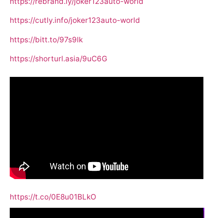
https://rebrand.ly/joker123auto-world
https://cutly.info/joker123auto-world
https://bitt.to/97s9lk
https://shorturl.asia/9uC6G
https://t.co/0E8u01BLkO