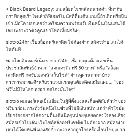
• Black Beard Legacy: เกมสล็อตโจรสลัดหนวดดำ ที่มากับ
กราฟิกสุดเร้าใจแล้วก็ฟีเจอร์โบนัสที่ตื่นเต้น เกมนี้ถ้าเกิดฟรีสปิน
เข้าเมื่อใด บอกเลยว่าเตรียมความพร้อมรับเงินหมื่นเงินแสนได้
เลย เพราะว่าตัวคูณเขาโหดเหี้ยมจริงๆ
slotxo24hr เว็บสล็อตฟรีเครดิต ไม่ต้องฝาก สมัครง่าย เล่นได้
ในทันที
ท่องโลกอินเตอร์เน็ต slotxo24hr เชื่อว่าคุณต้องเคยเห็น
ประชาสัมพันธ์จำพวก “แจกเครดิตฟรี 50 บาท” หรือ “สล็อต
เครดิตฟรี กดรับเองหน้าเว็บไซต์” ผ่านหูผ่านตามาบ้าง
สารภาพมาซะดีๆครับว่าแวบแรกคุณต้องคิดเสมือนผม… “ของ
ฟรีไม่มีในโลก หรอก คดโกงมั่นใจๆ”
slotxo ผมเองก็เคยเป็นเยี่ยมในผู้ที่ตั้งแง่และก็อคติกับคำว่าของ
ฟรีมาก่อน กระทั่งวันหนึ่งในช่วงที่ไม่มีเงินสนิท แต่ว่าหัวใจมัน
เรียกร้องอยากใส่ความตื่นเต้นนิดๆหน่อยๆเลยตกลงใจลองเสี่ยง
สมัครเข้าไปเล่น เว็บไซต์สล็อตฟรีเครดิต ไม่ต้องฝาก สมัครง่าย
เล่นได้โดยทันที มองสักตั้ง กะว่าหากถูกโกงหรือเงื่อนไขยุ่งยาก