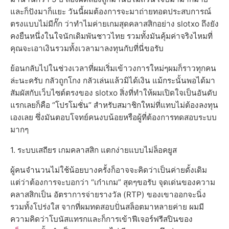
และก็ปังมาก็แยะ วันนี้ผมต้องการจะมาถ่ายทอดประสบการณ์
ตรงแบบไม่มีกั๊ก ว่าทำไมค่ายเกมสุดคลาสสิกอย่าง slotxo ถึงยัง
คงยืนหนึ่งในใจนักเดิมพันชาวไทย รวมทั้งมันคุ้มค่าจริงไหมที่
คุณจะเอาเงินรวมทั้งเวลามาลงทุนกับที่นี่ขอรับ
ย้อนกลับไปในช่วงเวลาที่ผมเริ่มเข้าวงการใหม่ๆผมก็ราวทุกคน
ล่ะนะครับ กลัวถูกโกง กลัวเล่นแล้วมิได้เงิน แม้กระนั้นพอได้มา
สัมผัสกับเว็บไซต์ตรงของ slotxo สิ่งที่ทำให้ผมเปิดใจเป็นอันดับ
แรกเลยก็คือ “โปรโมชั่น” สำหรับสมาชิกใหม่ที่แทบไม่ต้องลงทุน
เองเลย ซึ่งมันตอบโจทย์คนงบน้อยหรือผู้ที่ต้องการทดสอบระบบ
มากๆ
1. ระบบเสถียร เกมคลาสสิก แตกง่ายแบบไม่ล็อคยูส
ผู้คนจำนวนไม่ใช้น้อยบางครั้งก็อาจจะคิดว่าเป็นค่ายดั้งเดิม
แต่ว่าต้องการจะบอกว่า “เก๋าเกม” สุดๆขอรับ จุดเด่นของความ
คลาสสิกเป็น อัตราการจ่ายรางวัล (RTP) ของเขาออกจะนิ่ง
รวมทั้งโปร่งใส จากที่ผมทดสอบปั่นสล็อตมาหลายค่าย ผมมี
ความคิดว่าโบนัสแทรกและก็การเข้าฟีเจอร์ฟรีสปินของ