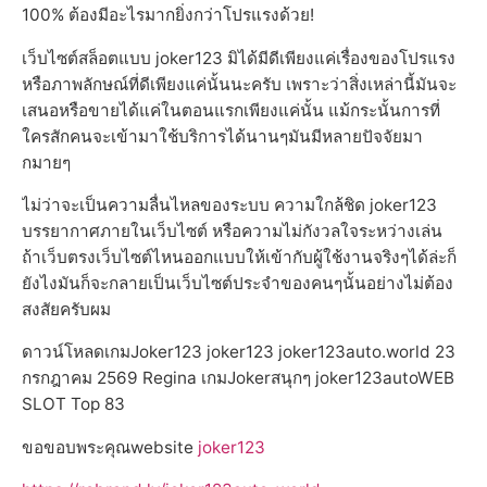
100% ต้องมีอะไรมากยิ่งกว่าโปรแรงด้วย!
เว็บไซต์สล็อตแบบ joker123 มิได้มีดีเพียงแค่เรื่องของโปรแรง
หรือภาพลักษณ์ที่ดีเพียงแค่นั้นนะครับ เพราะว่าสิ่งเหล่านี้มันจะ
เสนอหรือขายได้แค่ในตอนแรกเพียงแค่นั้น แม้กระนั้นการที่
ใครสักคนจะเข้ามาใช้บริการได้นานๆมันมีหลายปัจจัยมา
กมายๆ
ไม่ว่าจะเป็นความลื่นไหลของระบบ ความใกล้ชิด joker123
บรรยากาศภายในเว็บไซต์ หรือความไม่กังวลใจระหว่างเล่น
ถ้าเว็บตรงเว็บไซต์ไหนออกแบบให้เข้ากับผู้ใช้งานจริงๆได้ล่ะก็
ยังไงมันก็จะกลายเป็นเว็บไซต์ประจำของคนๆนั้นอย่างไม่ต้อง
สงสัยครับผม
ดาวน์โหลดเกมJoker123 joker123 joker123auto.world 23
กรกฎาคม 2569 Regina เกมJokerสนุกๆ joker123autoWEB
SLOT Top 83
ขอขอบพระคุณwebsite
joker123