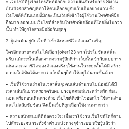
• เว็บไซต์ที่รู้เรื่องโทรศัพท์มือถือ: ความลื่นสำหรับการใช้งาน
เป็นปัจจัยสำคัญที่ทำให้คนเลือกอยู่กับเว็บเดิมอย่างนาน ซึ่ง
เว็บไซต์ที่เป็นแบบงี้มักจะเป็นเว็บที่เข้าใจผู้ใช้งานโทรศัพท์มือ
ถือมาก ออกแบบเว็บไซต์สำหรับโทรศัพท์เคลื่อนที่โดยยิ่งไปกว่า
นั้น ทำให้ถูกใจสายมือถือกันสุดๆ
2. ผู้เล่นมักอยู่กับเว็บที่ “เข้าจังหวะชีวิตตัวเอง” เจริญ
ใครอีกหลายๆคนไม่ได้เลือก joker123 จากโปรโมชันแค่นั้น
ครับ แม้กระนั้นเลือกจากความรู้สึกที่ว่า เว็บนั้นเข้ากับแบบการ
เล่นและเวลาชีวิตของตัวเองจริงๆใช้งานในระยะสั้นได้ดี สร้าง
ความใกล้ชิดได้มากกว่าเว็บอื่นๆก็ทำให้อยู่ได้นานขึ้นด้วย
• เว็บที่ใช้งานง่ายในเวลาสั้นๆ: คนเล่นจำนวนไม่น้อยมิได้มี
เวลาเล่นกันยาวหรอกครับผม บางบุคคลเล่นระหว่างพัก ก่อน
นอน หรือตอนเดินทางด้วย เว็บไซต์ที่เข้าไวออกไว ใช้งานง่าย
และไม่สลับซับซ้อน จึงเป็นเว็บที่ถูกเลือกใช้งานมากกว่า
• ความสนิทสนมที่ดีต่อดวงใจ: เมื่อเราใช้งานเว็บไซต์ใดก็ตาม
ไปสักระยะจนกระทั่งจำตำแหน่งต่างๆจำระบบ หรือรู้แล้วว่า