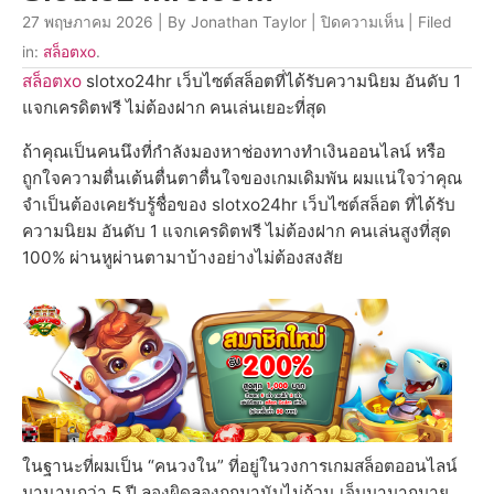
27 พฤษภาคม 2026 | By Jonathan Taylor |
ปิดความเห็น
| Filed
in:
สล็อตxo
.
สล็อตxo
slotxo24hr เว็บไซต์สล็อตที่ได้รับความนิยม อันดับ 1
แจกเครดิตฟรี ไม่ต้องฝาก คนเล่นเยอะที่สุด
ถ้าคุณเป็นคนนึงที่กำลังมองหาช่องทางทำเงินออนไลน์ หรือ
ถูกใจความตื่นเต้นตื่นตาตื่นใจของเกมเดิมพัน ผมแน่ใจว่าคุณ
จำเป็นต้องเคยรับรู้ชื่อของ slotxo24hr เว็บไซต์สล็อต ที่ได้รับ
ความนิยม อันดับ 1 แจกเครดิตฟรี ไม่ต้องฝาก คนเล่นสูงที่สุด
100% ผ่านหูผ่านตามาบ้างอย่างไม่ต้องสงสัย
ในฐานะที่ผมเป็น “คนวงใน” ที่อยู่ในวงการเกมสล็อตออนไลน์
มานานกว่า 5 ปี ลองผิดลองถูกมานับไม่ถ้วน เจ็บมามากมาย