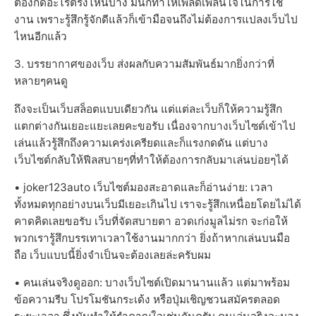
ต้องกดอะไรตรงไหนบ้าง มันก็ทำให้เพลิดเพลินใจในการใช้
งาน เพราะรู้สึกรู้จักดีแล้วก็เข้ามือจนถึงไม่ต้องการแปลงเว็บไป
ไหนอีกแล้ว
3. บรรยากาศของเว็บ ส่งผลกับความสัมพันธ์มากยิ่งกว่าที่
หลายๆคนดู
ถึงจะเป็นเว็บสล็อตแบบเดียวกัน แต่แต่ละเว็บก็ให้ความรู้สึก
แตกต่างกันเยอะแยะเลยคะขอรับ เนื่องจากบางเว็บไซต์เข้าไป
เล่นแล้วรู้สึกถึงความเคร่งเครียดและก็แรงกดดัน แต่บาง
เว็บไซต์กลับให้ฟีลสบายๆที่ทำให้ต้องการกลับมาเล่นบ่อยๆได้
• joker123auto เว็บไซต์มองสะอาดและก็อ่านง่าย: เวลา
ทั้งหมดทุกอย่างบนเว็บมีเยอะเกินไป เราจะรู้สึกเหนื่อยโดยไม่ได้
คาดคิดเลยขอรับ เว็บที่จัดสบายตา อวดเก่งมูลไม่รก จะก่อให้
พวกเรารู้สึกบรรเทาเวลาใช้งานมากกว่า ยิ่งถ้าหากเล่นบนมือ
ถือ เว็บแบบนี้ยิ่งจำเป็นจะต้องเลยล่ะครับผม
• คนเล่นจริงดูออก: บางเว็บไซต์เปิดมานานแล้ว แต่มาพร้อม
ข้อความรีบ โปรโมชันกระเด้ง หรือปุ่มเชิญชวนสมัครตลอด