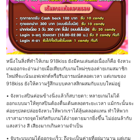
หนึ่งในสิ่งที่ทำให้เกม 918kiss ยังมีคนเล่นต่อเนื่องก็คือ จังหวะ
เกมออกจะอ่านง่ายเมื่อเทียบกับเกมใหม่ๆของค่ายเกมสมาชิก
ใหม่ที่จะเน้นเอฟเฟกต์หรือรีบอารมณ์ตลอดเวลา แต่เกมของ
918kiss ยังให้ความรู้สึกแบบคลาสสิกผสมกับแบบใหม่อยู่
• จังหวะสปินค่อนข้างนิ่งแล้วก็สบายตา: หลายเกมไม่ได้
ออกแบบมาให้ทุกสปินต้องตื่นเต้นตลอดระยะเวลา แม้กระนั้นจะ
ค่อยๆปลดปล่อยจังหวะให้พวกเราได้ลุ้นตลอดแทน ทำให้พวก
เราสามารถจุดโฟกัสกับเกมได้ง่ายดายมากยิ่งขึ้น ไม่อ่อนล้ากับ
แสงสว่าง สี เสียงมากเกินความจำเป็น
• จับระบบเกมได้ออกจะเร็ว: ถึงจะเป็นค่ายที่อยู่มานาน แต่เกม