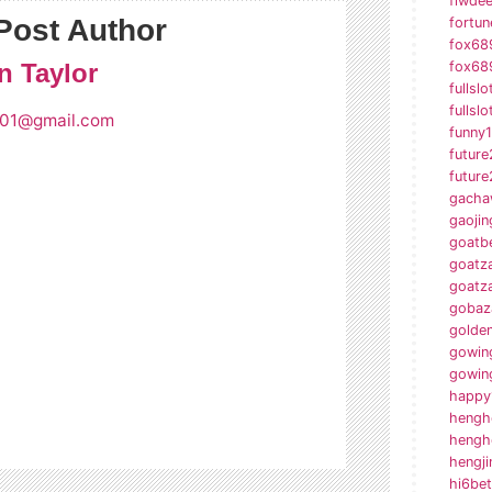
fiwdee
Post Author
fortu
fox68
n Taylor
fox68
fullsl
fullsl
01@gmail.com
funny
futur
futur
gacha
gaoji
goatb
goatz
goatz
gobaz
golde
gowin
gowin
happy
hengh
hengh
hengj
hi6be