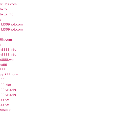
xclubs.com
tikto
tikto.info
y
rld369hot.com
rld369hot.com
5th.com
n
n8888.info
n8888.info
t888.win
za99
888
ert1688.com
999
999 slot
999 ทางเข้า
999 ทางเข้า
99.net
99.net
ame168