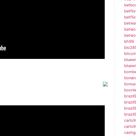
betbo
betflix
betflix
betwa
betwo
betwo
bh99
bio28
bitcoi
bluewi
bluewi
bombe
bonan
bonus
boonl
brazil
brazil
brazil
brazil
carlo9
carlo9
cashg