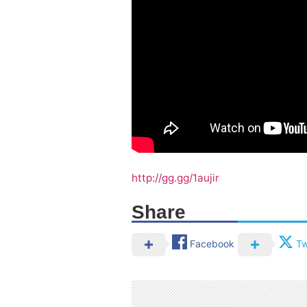
http://gg.gg/1aujir
Share
Facebook
Tw