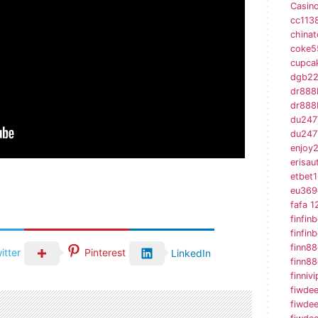
Casin
cc113
china
coke5
cupca
dgb22
dr888
dr888
du247
du247
enjoy2
erisau
etbet
eu369
fafa 1
finfin
finfin
finn8
itter
Pinterest
LinkedIn
finn8
finniv
fiwdee
fiwdee