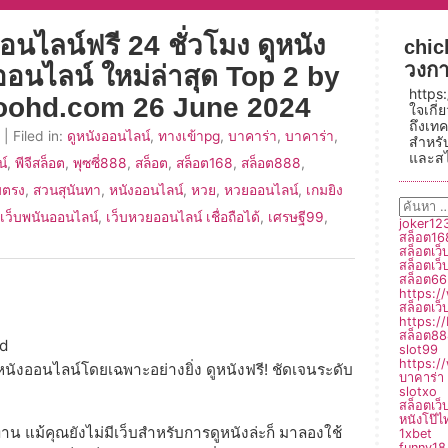
ออนไลน์ฟรี 24 ชั่วโมง ดูหนัง
chich
วงกา
ออนไลน์ ใหม่ล่าสุด Top 2 by
https
doohd.com 26 June 2024
ใจเกี่
ถึงเทค
| Filed in:
ดูหนังออนไลน์
,
ทางเข้าpg
,
บาคาร่า
,
บาคาร่า
,
สำหรั
และสไ
น์
,
พีจีสล็อต
,
พุซซี่888
,
สล็อต
,
สล็อต168
,
สล็อต888
,
บตรง
,
สวนสุนันทา
,
หนังออนไลน์
,
หวย
,
หวยออนไลน์
,
เกมยิง
เว็บพนันออนไลน์
,
เว็บหวยออนไลน์ เชื่อถือได้
,
เศรษฐี99
,
joker12
สล็อต16
สล็อตเว็
สล็อตเว็
สล็อต66
https:/
สล็อตเว็
https:/
สล็อต88
nd
slot99
https:/
ออนไลน์โดยเฉพาะอย่างยิ่ง ดูหนังฟรี! ชัดเจนระดับ
บาคาร่า
slotxo
สล็อตเว็
หนังโป๊ไ
น แม้คุณยังไม่มีเว็บสำหรับการดูหนังล่ะก็ มาลองใช้
1xbet
funny18