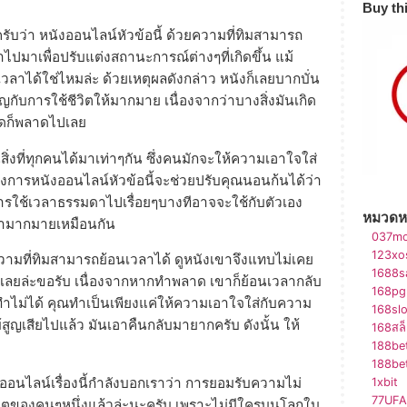
Buy th
ับว่า หนังออนไลน์หัวข้อนี้ ด้วยความที่ทิมสามารถ
ไปมาเพื่อปรับแต่งสถานะการณ์ต่างๆที่เกิดขึ้น แม้
วลาได้ใช่ไหมล่ะ ด้วยเหตุผลดังกล่าว หนังก็เลยบากบั่น
ับการใช้ชีวิตให้มากมาย เนื่องจากว่าบางสิ่งมันเกิด
ลาดก็พลาดไปเลย
่งที่ทุกคนได้มาเท่าๆกัน ซึ่งคนมักจะให้ความเอาใจใส่
่งการหนังออนไลน์หัวข้อนี้จะช่วยปรับคุณนอนก้นได้ว่า
นการใช้เวลาธรรมดาไปเรื่อยๆบางทีอาจจะใช้กับตัวเอง
หมวดหม
ีค่ามากมายเหมือนกัน
037mo
123xo
ามที่ทิมสามารถย้อนเวลาได้ ดูหนังเขาจึงแทบไม่เคย
1688s
งเลยล่ะขอรับ เนื่องจากหากทำพลาด เขาก็ย้อนเวลากลับ
168pg
ทำไม่ได้ คุณทำเป็นเพียงแค่ให้ความเอาใจใส่กับความ
168slo
้ แม้สูญเสียไปแล้ว มันเอาคืนกลับมายากครับ ดังนั้น ให้
168สล
188be
188be
อนไลน์เรื่องนี้กำลังบอกเราว่า การยอมรับความไม่
1xbit
77UFA
ตของคนๆหนึ่งแล้วล่ะนะครับ เพราะไม่มีใครบนโลกใบ