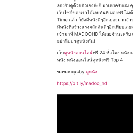
ลองรับดูด้วยตัวเองล่ะก็ มาเลยครับผม
เว็บไซต์ของเราได้เลยทันที มองฟรี ไม่ต
Time แล้ว ก็ยังมีหนังดีๆอีกเยอะมากจ
มีหนังที่สร้างแรงผลักดันดีๆอีกเพียบเลย
เข้ามาที่ MADOOHD ได้เลยจ้านะครับ 
อย่าลืมมาดูหนังกัน!
เว็บ
ดูหนังออนไลน์
ฟรี 24 ชั่วโมง หนั
หนัง หนังออนไลน์ดูหนังฟรี Top 4
ขอขอบคุณby
ดูหนัง
https://bit.ly/madoo_hd