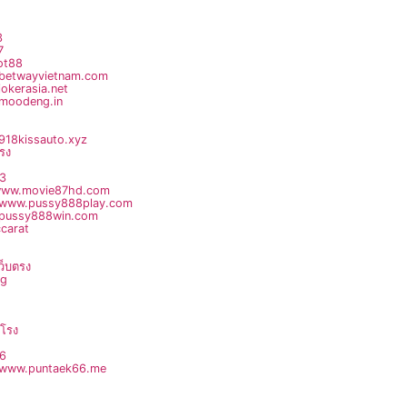
3
7
ot88
/betwayvietnam.com
jokerasia.net
/moodeng.in
/918kissauto.xyz
รง
23
/www.movie87hd.com
/www.pussy888play.com
/pussy888win.com
carat
ว็บตรง
pg
นโรง
6
/www.puntaek66.me