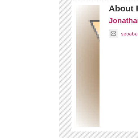
About 
Jonatha
seoaba