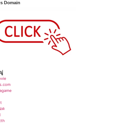
is Domain
ู่
vie
s.com
agame
t
็อต
t
tth