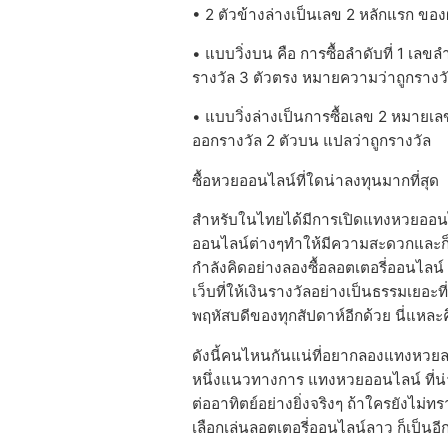
• 2 ตัวข้างล่างเป็นเลข 2 หลักแรก ข
• แบบวิ่งบน คือ การซื้อลำดับที่ 1 เล
รางวัล 3 ตัวตรง หมายความว่าถูกรางว
• แบบวิ่งล่างเป็นการซื้อเลข 2 หมาย
ออกรางวัล 2 ตัวบน แปลว่าถูกรางวัล
ซื้อหวยออนไลน์ที่ใดน่าลงทุนมากที่สุด
สำหรับในไทยได้มีการเปิดแทงหวยออนไล
ออนไลน์ต่างๆทำให้มีความสะดวกและก็ง
กำลังคิดอย่างลองซื้อลอตเตอรี่ออนไลน
เว็บที่ให้เงินรางวัลอย่างเป็นธรรมเยอะที
พฤหัสบดีของทุกสัปดาห์อีกด้วย นี่แหล
ดังนี้คนไหนกันแน่ที่อยากลองแทงหวยลา
หนึ่งแนวทางการ แทงหวยออนไลน์ ที่น่า
ต่ออาทิตย์อย่างยิ่งจริงๆ ถ้าใครยังไม่
เลือกเล่นลอตเตอรี่ออนไลน์ลาว ก็เป็นอีก