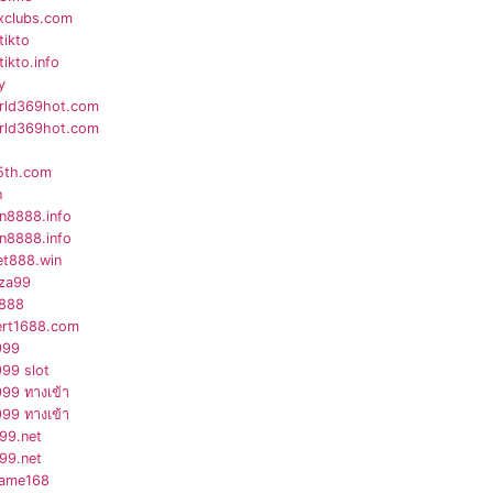
xclubs.com
tikto
tikto.info
y
rld369hot.com
rld369hot.com
5th.com
n
n8888.info
n8888.info
t888.win
za99
888
ert1688.com
999
999 slot
999 ทางเข้า
999 ทางเข้า
99.net
99.net
ame168