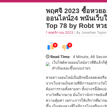
พฤศจิ 2023 ซื้อหวย
ออนไลน์24 พนันเว็บใ
Top 78 by Robt หวย
1 พฤศจิกายน 2023
| By Jonathan Taylor 
0
0
Read Time:
4 Minute, 46 Seco
เว็บไซต์หวยออนไลน์ลาวที่ดีแล้วก็คุ
ทำเงินเยอะขึ้นแบบง่ายๆ
หวยลาวออนไลน์เป็นอีกหนึ่งลอตเตอรี่
จากเว็บหวยเงินหวยที่มีการออกรางวั
ต้องการรวมทั้งตามหา ทั้งปวงรนี้อัดแน่น
รางวัลที่มากมาย มั่นใจว่านักการพนันที
ความคุ้มค่า เพราะการให้บริการที่มาก
ขึ้น เป็นช่องทางที่ไม่มีการโกงหรือเอา