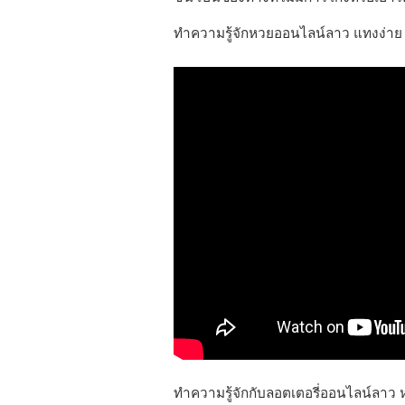
ทำความรู้จักหวยออนไลน์ลาว แทงง่าย ถ
ทำความรู้จักกับลอตเตอรี่ออนไลน์ลาว ห