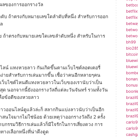
องผลของการออกรางวัล
betbo
betflix
ขลำดับ ถ้าตรงกับหมายเลขใดลำดับที่หนึ่ง สำหรับการออก
betflix
ัล
betwa
betwo
เลข ถ้าตรงกับหมายเลขใดเลขลำดับหนึ่ง สำหรับในการ
betwo
bh99
bio28
bitcoi
bluewi
bluewi
น์ แทงหวยลาว กันเกิดขึ้นตามเว็บไซต์ลอตเตอรี่
bombe
่ายสำหรับการเล่นมากขึ้น เชื่อว่าคนอีกหลายๆคน
bonan
์ เว็บไซต์ไหนดีแทงหวยลาวในเว็บของเรานับว่าเป็น
bonus
่สุด นอกจากนี้ยังออกรางวัลถี่แต่ละวันจันทร์ รวมทั้งวัน
boonl
ะคือข้อดีของหวยลาว
brazil
brazil
วออนไลน์ดูแล้วล่ะก็ สลากกินแบ่งลาวนับว่าเป็นอีก
brazil
brazil
สนใจมากไม่ใช่น้อย ด้วยเหตุว่าออกรางวัลถึง 2 ครั้ง
carlo9
ทราบกรรมวิธีการเล่นแล้วก็มีใจรักในการเสี่ยงดวง การ
carlo9
ทางเลือกหนึ่งที่น่าดึงดูด
cashg