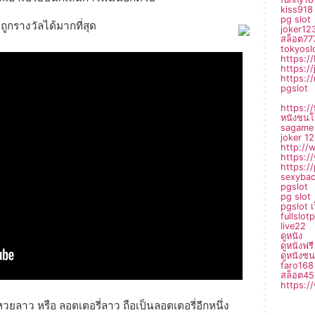
kiss918
pg slot
ูกรางวัลได้มากที่สุด
joker12
สล็อต77
tokyosl
https:/
https://
https:/
pgslot
https:/
หนังชนโ
sagame
joker 1
http:/
https:/
https:/
sexybac
pgslot
pg slot
pgslot เ
fullslot
live22
ดูหนัง
ดูหนังฟรี
ดูหนังช
faro168
สล็อต45
https:/
วยลาว หรือ ลอตเตอรี่ลาว ถือเป็นลอตเตอรี่อีกหนึ่ง