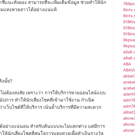
าชี้แนะทั้งผอง สามารถที่จะเพิ่มเติมข้อมูล ช่วยทำให้นัก
789pl
จะเริ่มแทงหวยลาวได้อย่างแน่แท้
8lots
8lots
918Ki
918ki
918ki
9kplu
9kplu
a9a9.
a9a9.
ABA
ABAG
abbet
งมั้ย?
acebe
acebe
่างไม่ต้องสงสัย เพราะว่า การให้บริการหวยออนไลน์แบบ
aden1
นัปการ ทำให้นักเสี่ยงโชคที่เข้ามาใช้งาน กำเนิด
adm78
adm78
ว่าเว็บไซต์ที่ให้บริการ เน้นย้ำบริการที่มีความสะดวก
allbet
allon
allon
ได้อย่างแน่นอน สำหรับต้นแบบจะไม่แตกต่าง แต่มีการ
allsta
ห้นักเสี่ยงโชคที่สนใจการแทงหวยเพื่อทำเงินรางวัล