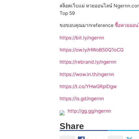
สล็อตเว็บแม่ หวยออนไลน์ Ngernn.com 
Top 59
ขอขอบคุณมากreference
ซื้อหวยออน
https://bit.ly/ngernn
https://ow.ly/HWoB50Q1oCG
https://rebrand.ly/ngernn
https://wow.in.th/ngernn
https://t.co/YHwGRplDgw
https://is.gd/ngernn
http://gg.gg/ngernn
Share