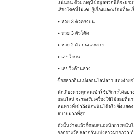
แน่นอน ด้วยเหตุนี้ข้อมูลพวกนี้ที่จะยกม
เสี่ยงโชคที่ไม่เคย รู้เรื่องและพร้อมที่
• หวย 3 ตัวตรงบน
• หวย 3 ตัวโต๊ด
• หวย 2 ตัว บนและล่าง
• เลขวิ่งบน
• เลขวิ่งด้านล่าง
ซื้อสลากกินแบ่งออนไลน์ลาว แทงง่ายจริ
นักเสี่ยงดวงทุกคนเข้าใช้บริการได้อย
ออนไลน์ จะรองรับเครื่องใช้ไม้สอยที่นา
หนทางที่เข้าถึงนักพนันได้จริง ซึ่งแสดง
สบายมากที่สุด
ดังนั้นง่ายแล้วก็ตอบสนองนักการพนัน
ออกรางวัล สลากกินแบ่งลาวมากกว่า ทำใ