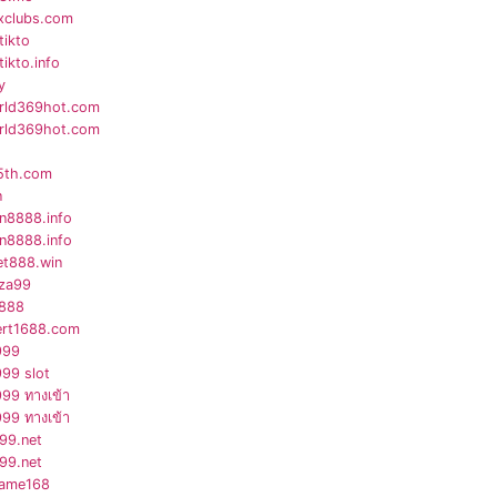
xclubs.com
tikto
tikto.info
y
rld369hot.com
rld369hot.com
5th.com
n
n8888.info
n8888.info
t888.win
za99
888
ert1688.com
999
999 slot
999 ทางเข้า
999 ทางเข้า
99.net
99.net
ame168