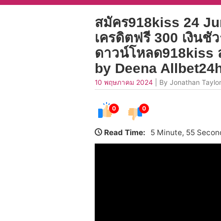
สมัคร918kiss 24 Ju
เครดิตฟรี 300 เงินชั
ดาวน์โหลด918kiss ส
by Deena Allbet24
10 พฤษภาคม 2024
| By Jonathan Taylor 
0
0
Read Time:
5 Minute, 55 Secon