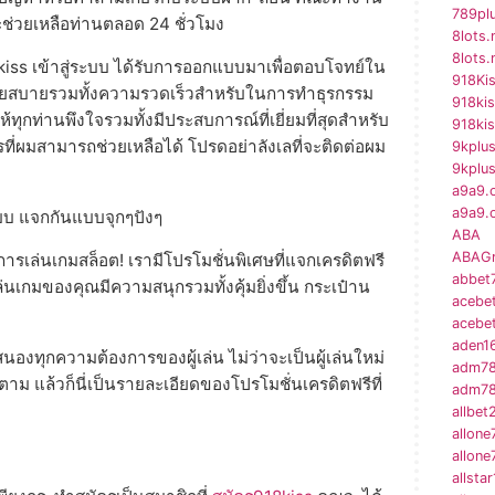
789pl
่วยเหลือท่านตลอด 24 ชั่วโมง
8lots
8lots
ss เข้าสู่ระบบ ได้รับการออกแบบมาเพื่อตอบโจทย์ใน
918Ki
มสบายสบายรวมทั้งความรวดเร็วสำหรับในการทำธุรกรรม
918ki
ทุกท่านพึงใจรวมทั้งมีประสบการณ์ที่เยี่ยมที่สุดสำหรับ
918ki
ที่ผมสามารถช่วยเหลือได้ โปรดอย่าลังเลที่จะติดต่อผม
9kplu
9kplu
a9a9.
a9a9.
ระบบ แจกกันแบบจุกๆปังๆ
ABA
ABAG
รเล่นเกมสล็อต! เรามีโปรโมชั่นพิเศษที่แจกเครดิตฟรี
abbet
่นเกมของคุณมีความสนุกรวมทั้งคุ้มยิ่งขึ้น กระเป๋าน
acebe
acebe
aden1
นองทุกความต้องการของผู้เล่น ไม่ว่าจะเป็นผู้เล่นใหม่
adm78
็ตาม แล้วก็นี่เป็นรายละเอียดของโปรโมชั่นเครดิตฟรีที่
adm78
allbet
allon
allon
allsta