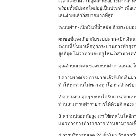
เวลาและก็ความอุตสาหะอย่างมากสำหร
พร้อมทั้งอัปเดตใหม่อยู่เป็นประจำ เพื่อ
เล่นง่ายแล้วก็สบายมากที่สุด
ระบบฝาก-เบิกเงินที่ล้ำสมัย ด้วยระบบอ
ผมขอชี้แจงเกี่ยวกับระบบฝาก-เบิกเงินแ
ระบบนี้ขึ้นมาเพื่อทุกกระบวนการทำธุ
สูงที่สุด ไม่ว่าท่านจะอยู่ไหน ก็สามา
คุณลักษณะเด่นของระบบฝาก-ถอนออโต้
1.ความรวดเร็ว การฝากแล้วก็เบิกเงินผ
ทำให้ทุกท่านไม่พลาดทุกโอกาสสำหรับ
2.ความง่ายสุดๆ ระบบได้รับการออกแบบ
ท่านสามารถทำรายการได้ด้วยตัวเองผ่า
3.ความปลอดภัยสูง เราใช้เทคโนโลยีการเ
แนวทางการทำรายการ ท่านสามารถเชื่อม
4.การบริการตลอด 24 ชั่วโมง ถ้าหาก