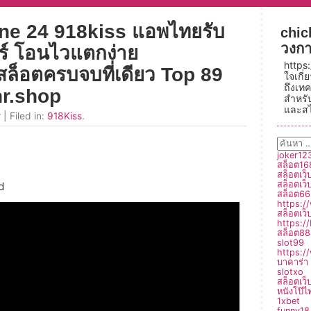
ne 24 918kiss แอพไทยรับ
chich
วงกา
วร์ โอนไวแตกง่าย
https
ล็อตครบจบที่เดียว Top 89
ใจเกี่
ถึงเทค
hr.shop
สำหรั
และสไ
| Filed in:
918Kiss
.
joker12
สล็อต16
สล็อตเว็
สล็อตเว็
d
สล็อต66
https:/
สล็อตเว็
https:/
สล็อต88
slot99
https:/
บาคาร่า
slotxo
สล็อตเว็
หนังโป๊ไ
1xbet
funny18