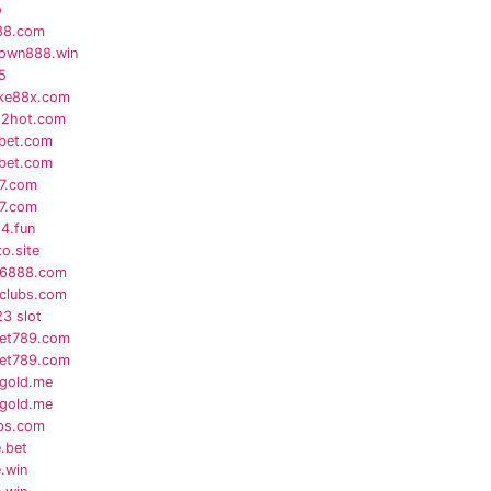
o
88.com
town888.win
5
ke88x.com
2hot.com
bet.com
bet.com
7.com
7.com
4.fun
to.site
16888.com
clubs.com
23 slot
bet789.com
bet789.com
8gold.me
8gold.me
ips.com
.bet
.win