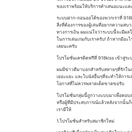
ของเราพร้อมให้บริการคำเสนอแนะและช
ระบบฝาก-ถอนออโต้ของพวกเราที่ 918ki
สิ่งที่ต้องการของผู้เล่นที่อยากควา
ทางการเงิน ผมแน่ใจว่าระบบนี้จะมีผลให้
ในการเล่นเกมกับเราครับ! ถ้าหากมีอะไร
เลยนะครับ
โปรโมชั่นเครดิตฟรีที่ 918kiss เข้าสู่
ผมมีข่าวดีมาบอกสำหรับสหายๆที่รักในกา
เยอะแยะ และโบนัสอื่นๆที่จะทำให้การเล
โอกาสที่ไม่ควรพลาดเด็ดขาดขอรับ
โปรโมชั่นกลุ่มนี้ถูกวางแบบมาเพื่อตอบส
หรือผู้ที่มีประสบการณ์แล้วหลังจากนั้นก
เรามีให้
1.โปรโมชั่นสำหรับสมาชิกใหม่