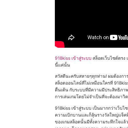
918kiss เข้าสู่ระบบ
สล็อตเว็บไซต์ตรง 
นี้แค่นั้น
สวัสดีนะครับสหายๆทุกท่าน! ผมต้องก
สล็อตออนไลน์ที่ไม่เหมือนใครที่ 918kiss
ตื่นเต้น กับระบบที่มีความมีประสิทธิภา
การเล่นเกมโดยไม่จำเป็นที่จะต้องมาวิ
918kiss เข้าสู่ระบบ เป็นมากกว่าเว็บไซ
ความเบิกบานและก็ลุ้นรางวัลใหญ่แจ็คพ
ของเกมสล็อตนั้นมีทั้งความระทึกใจแล้วก็