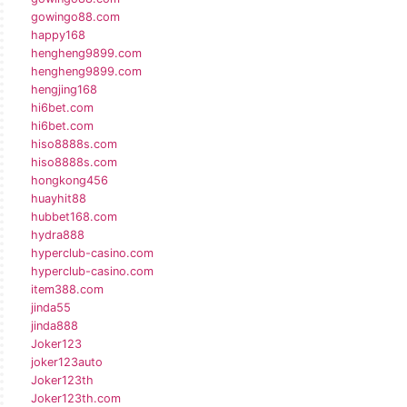
gowingo88.com
happy168
hengheng9899.com
hengheng9899.com
hengjing168
hi6bet.com
hi6bet.com
hiso8888s.com
hiso8888s.com
hongkong456
huayhit88
hubbet168.com
hydra888
hyperclub-casino.com
hyperclub-casino.com
item388.com
jinda55
jinda888
Joker123
joker123auto
Joker123th
Joker123th.com