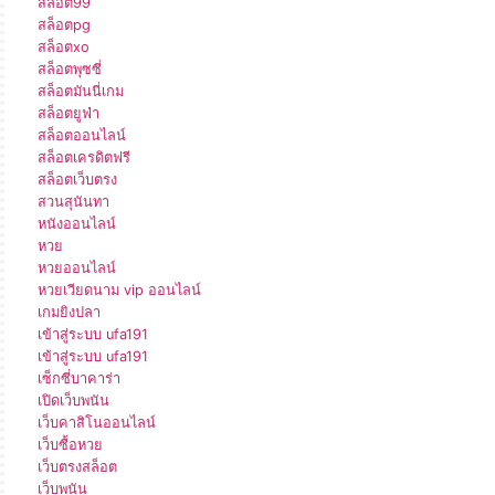
สล็อต99
สล็อตpg
สล็อตxo
สล็อตพุซซี่
สล็อตมันนี่เกม
สล็อตยูฟ่า
สล็อตออนไลน์
สล็อตเครดิตฟรี
สล็อตเว็บตรง
สวนสุนันทา
หนังออนไลน์
หวย
หวยออนไลน์
หวยเวียดนาม vip ออนไลน์
เกมยิงปลา
เข้าสู่ระบบ ufa191
เข้าสู่ระบบ ufa191
เซ็กซี่บาคาร่า
เปิดเว็บพนัน
เว็บคาสิโนออนไลน์
เว็บซื้อหวย
เว็บตรงสล็อต
เว็บพนัน