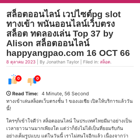
สล็อตออนไลน์ เวปไซต์pg slot
ทางเข้า พนันออนไลน์เว็บตรง
สล็อต ทดลองเล่น Top 37 by
Alison สล็อตออนไลน์
happyangpao.com 16 OCT 66
8 ตุลาคม 2023
| By Jonathan Taylor | Filed in:
สล็อต
.
0
0
Read Time:
4 Minute, 56 Second
ทางเข้าเล่นสล็อตเว็บตรงชั้น 1 ของเอเชีย เปิดให้บริการแล้ววัน
นี้!
ใครๆก็เข้าใจดีว่า สล็อตออนไลน์ ในประเทศไทยมีมาอย่างเป็น
เวลายาวนานมากเพียงใด แต่ว่าก็ยังไม่ได้เป็นที่ยอมรับกัน
อย่างเต็มรูปแบบ แต่ในวันนี้ เราไม่สนใจอีกแล้ว เนื่องจากว่า