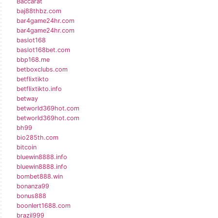
Baccarat
baj88thbz.com
bar4game24hr.com
bar4game24hr.com
baslot168
baslot168bet.com
bbp168.me
betboxclubs.com
betflixtikto
betflixtikto.info
betway
betworld369hot.com
betworld369hot.com
bh99
bio285th.com
bitcoin
bluewin8888.info
bluewin8888.info
bombet888.win
bonanza99
bonus888
boonlert1688.com
brazil999