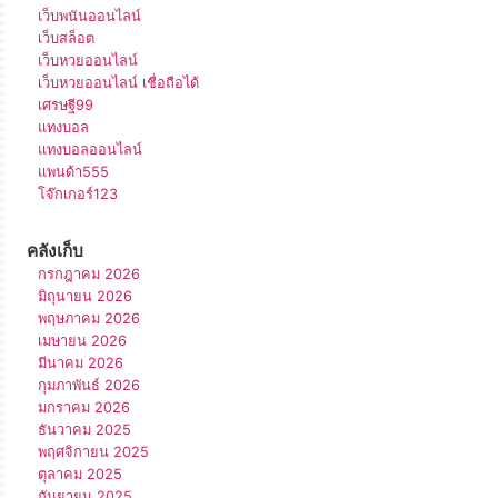
เว็บพนันออนไลน์
เว็บสล็อต
เว็บหวยออนไลน์
เว็บหวยออนไลน์ เชื่อถือได้
เศรษฐี99
แทงบอล
แทงบอลออนไลน์
แพนด้า555
โจ๊กเกอร์123
คลังเก็บ
กรกฎาคม 2026
มิถุนายน 2026
พฤษภาคม 2026
เมษายน 2026
มีนาคม 2026
กุมภาพันธ์ 2026
มกราคม 2026
ธันวาคม 2025
พฤศจิกายน 2025
ตุลาคม 2025
กันยายน 2025