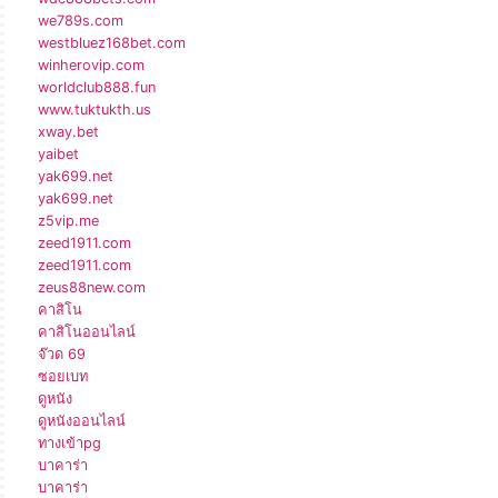
we789s.com
westbluez168bet.com
winherovip.com
worldclub888.fun
www.tuktukth.us
xway.bet
yaibet
yak699.net
yak699.net
z5vip.me
zeed1911.com
zeed1911.com
zeus88new.com
คาสิโน
คาสิโนออนไลน์
จ๊วด 69
ซอยเบท
ดูหนัง
ดูหนังออนไลน์
ทางเข้าpg
บาคาร่า
บาคาร่า