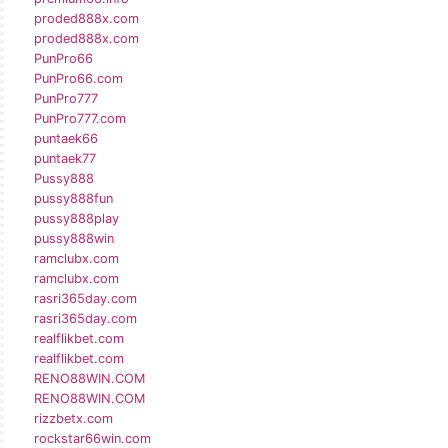
proded888x.com
proded888x.com
PunPro66
PunPro66.com
PunPro777
PunPro777.com
puntaek66
puntaek77
Pussy888
pussy888fun
pussy888play
pussy888win
ramclubx.com
ramclubx.com
rasri365day.com
rasri365day.com
realflikbet.com
realflikbet.com
RENO88WIN.COM
RENO88WIN.COM
rizzbetx.com
rockstar66win.com