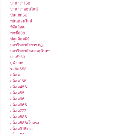
บาคาร่า168
บาคาร่าออนไลน์
ปั่นแตก66
พนันออนไลน์
พีจีสล็อต
พุซซี่888
ฟลูสล็อตพีจี
มหาวิทยาลัยราชภัฏ
มหาวิทยาลัยสวนสุนันทา
มาเก๊า69
ยูฟ่าเบท
รอยัล558
สล็อต
สล็อต168
สล็อต456
สล็อต55
สล็อต66
สล็อต666
สล็อต777
สล็อต888
สล็อต888เว็บตรง
สล็อต918kiss