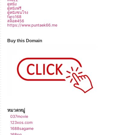
ดูหนัง
ดูหนังฟรี
ดูหนังชนโรง
faro168
สล็อต456
https://www.puntaek66.me
Buy this Domain
หมวดหมู่
037movie
123xos.com
1688sagame
168pg