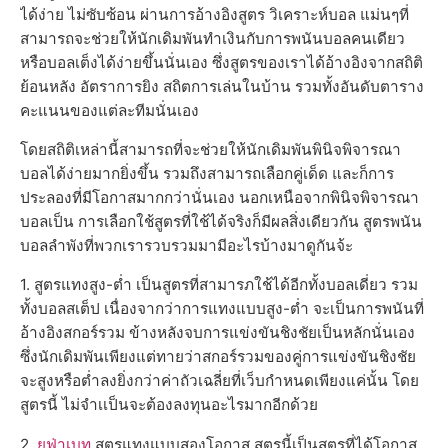
ได้ง่าย ไม่ซับซ้อน ผ่านการอ้างอิงสูตร วิเคราะห์บอล แม่นๆที่
สามารถจะช่วยให้นักเดิมพันทำเงินกับการพนันบอลคนเดียว
หรือบอลเต็งได้ง่ายขึ้นนั่นเอง ซึ่งสูตรของเราได้อ้างอิงจากสถิติ
ย้อนหลัง อัตราการยิง สถิตการเล่นในบ้าน รวมทั้งอันดับตาราง
คะแนนของแต่ละทีมนั่นเอง
โดยสถิติเหล่านี้สามารถที่จะช่วยให้นักเดิมพันพินิจพิจารณา
บอลได้ง่ายมากยิ่งขึ้น รวมถึงสามารถเลือกคู่เด็ด และก็การ
ประลองที่มีโอกาสมากกว่านั่นเอง นอกเหนือจากพินิจพิจารณา
บอลเป็น การเลือกใช้สูตรที่ใช้ได้จริงก็มีผลสิ่งเดียวกัน สูตรพนัน
บอลลำพังที่พวกเรารวบรวมมามีอะไรบ้างมาดูกันจ้ะ
1. สูตรแทงสูง-ต่ำ เป็นสูตรที่สามารภใช้ได้อีกทั้งบอลเดี่ยว รวม
ทั้งบอลสเต็ป เนื่องจากว่าการแทงแบบสูง-ต่ำ จะเป็นการพนันที่
อ้างอิงสกอร์รวม ข้างหลังจบการแข่งขันชิงชัยเป็นหลักนั่นเอง
ซึ่งนักเดิมพันเพียงแต่ทายว่าสกอร์รวมของคู่การแข่งขันชิงชัย
จะสูงหรือต่ำลงยิ่งกว่าค่าถัวเฉลี่ยที่เว็บกำหนดเพียงแค่นั้น โดย
สูตรนี้ ไม่จำเเป็นจะต้องลงทุนอะไรมากอีกด้วย
2.
ยูฟ่าเบท
สูตรแทงแบบสองโอกาส สูตรนี้เป็นสูตรที่ได้โอกาส