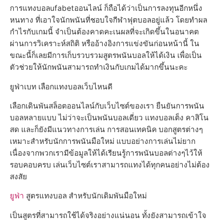
การแทงบอลufabetออนไลน์ ก็ถือได้ว่าเป็นการลงทุนอีกหนึ่ง
หนทาง ที่เอาใจนักพนันที่ชอบใจกีฬาฟุตบอลอยู่แล้ว โดยทำผล
กำไรกับเกมนี้ จำเป็นต้องคาดคะเนผลที่จะเกิดขึ้นในอนาคต
ผ่านการวิเคราะห์สถิติ หรืออ้างอิงการแข่งขันก่อนหน้านี้ ใน
ขณะนี้ก็เลยมีการเก็บรวบรวมสูตรพนันบอลให้ได้เงิน เพื่อเป็น
ตัวช่วยให้นักพนันสามารถทำเงินกับเกมได้มากขึ้นนะคะ
ยูฟ่าเบท เลือกแทงบอลเว็บไหนดี
เลือกเดินพันสล็อตออนไลน์กับเว็บไซต์ของเรา ยืนยันการพนัน
บอลหลายแบบ ไม่ว่าจะเป็นพนันบอลเดี่ยว แทงบอลเต็ง คาสิโน
สด และก็ยังมีแนวทางการเล่น การสอนเทคนิค บอกสูตรต่างๆ
เหมาะสำหรับนักการพนันมือใหม่ แบบอย่างการเล่นไม่ยาก
เนื่องจากพวกเรามีข้อมูลให้ได้เรียนรู้การพนันบอลต่างๆไว้ให้
รอบคอบครบ เล่นเว็บไซต์เราสามารถแทงได้ทุกคนอย่างไม่ต้อง
สงสัย
ยูฟ่า
สูตรแทงบอล สำหรับนักเดิมพันมือใหม่
เป็นสูตรที่สามารถใช้ได้จริงอย่างแน่นอน ทั้งยังสามารถเข้าใจ