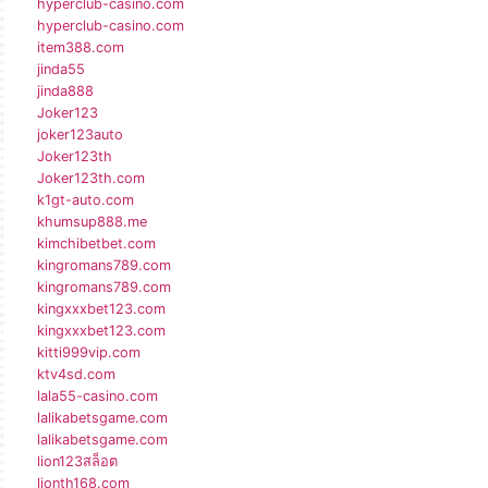
hyperclub-casino.com
hyperclub-casino.com
item388.com
jinda55
jinda888
Joker123
joker123auto
Joker123th
Joker123th.com
k1gt-auto.com
khumsup888.me
kimchibetbet.com
kingromans789.com
kingromans789.com
kingxxxbet123.com
kingxxxbet123.com
kitti999vip.com
ktv4sd.com
lala55-casino.com
lalikabetsgame.com
lalikabetsgame.com
lion123สล็อต
lionth168.com