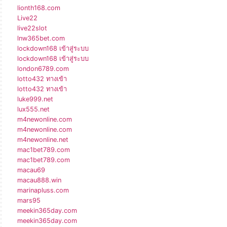
lionth168.com
Live22
live22slot
lnw365bet.com
lockdown168 เข้าสู่ระบบ
lockdown168 เข้าสู่ระบบ
london6789.com
lotto432 ทางเข้า
lotto432 ทางเข้า
luke999.net
lux555.net
m4newonline.com
m4newonline.com
m4newonline.net
mac1bet789.com
mac1bet789.com
macau69
macau888.win
marinapluss.com
mars95
meekin365day.com
meekin365day.com