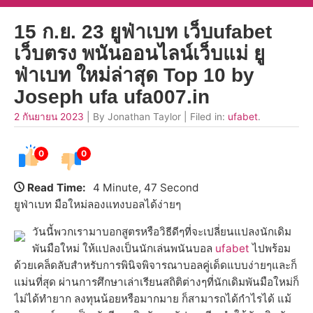
15 ก.ย. 23 ยูฟ่าเบท เว็บufabet
เว็บตรง พนันออนไลน์เว็บแม่ ยู
ฟ่าเบท ใหม่ล่าสุด Top 10 by
Joseph ufa ufa007.in
2 กันยายน 2023
| By Jonathan Taylor | Filed in:
ufabet
.
0
0
Read Time:
4 Minute, 47 Second
ยูฟ่าเบท มือใหม่ลองแทงบอลได้ง่ายๆ
วันนี้พวกเรามาบอกสูตรหรือวิธีดีๆที่จะเปลี่ยนแปลงนักเดิม
พันมือใหม่ ให้แปลงเป็นนักเล่นพนันบอล
ufabet
ไปพร้อม
ด้วยเคล็ดลับสำหรับการพินิจพิจารณาบอลคู่เด็ดแบบง่ายๆและก็
แม่นที่สุด ผ่านการศึกษาเล่าเรียนสถิติต่างๆที่นักเดิมพันมือใหม่ก็
ไม่ได้ทำยาก ลงทุนน้อยหรือมากมาย ก็สามารถได้กำไรได้ แม้