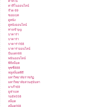
คาสิโน
คาสิโนออนไลน์
จ๊วด 69
ซอยเบท
ดูหนัง
ดูหนังออนไลน์
ทางเข้าpg
บาคาร่า
บาคาร่า
บาคาร่า168
บาคาร่าออนไลน์
ปั่นแตก66
พนันออนไลน์
พีจีสล็อต
พุซซี่888
ฟลูสล็อตพีจี
มหาวิทยาลัยราชภัฏ
มหาวิทยาลัยสวนสุนันทา
มาเก๊า69
ยูฟ่าเบท
รอยัล558
สล็อต
สล็อต168