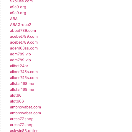
9kpluss.com
a9a9.org
a9a9.org
ABA
ABAGroup2
abbet789.com
acebet789.com
acebet789.com
aden168ss.com
adm789.vip
adm789.vip
allbet24hr
allone745s.com
allone745s.com
allstar168.me
allstar168.me
alot66
alot666
ambnovabet.com
ambnovabet.com
aress77.shop
aress77.shop
askwin88.online