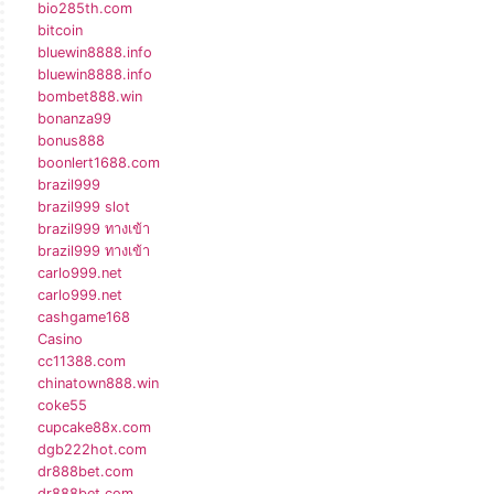
bio285th.com
bitcoin
bluewin8888.info
bluewin8888.info
bombet888.win
bonanza99
bonus888
boonlert1688.com
brazil999
brazil999 slot
brazil999 ทางเข้า
brazil999 ทางเข้า
carlo999.net
carlo999.net
cashgame168
Casino
cc11388.com
chinatown888.win
coke55
cupcake88x.com
dgb222hot.com
dr888bet.com
dr888bet.com