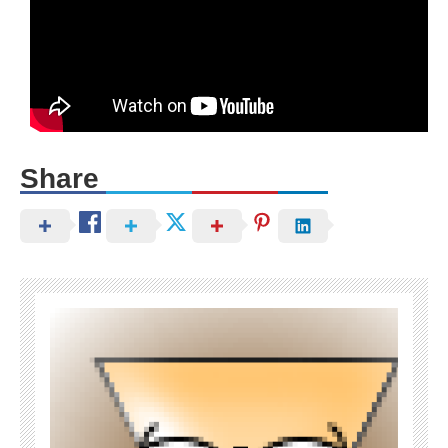
Share