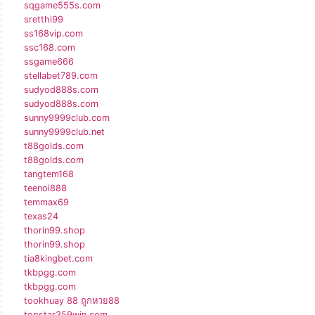
sqgame555s.com
sretthi99
ss168vip.com
ssc168.com
ssgame666
stellabet789.com
sudyod888s.com
sudyod888s.com
sunny9999club.com
sunny9999club.net
t88golds.com
t88golds.com
tangtem168
teenoi888
temmax69
texas24
thorin99.shop
thorin99.shop
tia8kingbet.com
tkbpgg.com
tkbpgg.com
tookhuay 88 ถูกหวย88
topstar359win.com