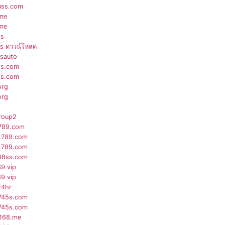
uss.com
.me
.me
ss
ss ดาวน์โหลด
ssauto
ss.com
ss.com
org
org
roup2
789.com
t789.com
t789.com
68ss.com
9.vip
9.vip
24hr
e745s.com
e745s.com
r168.me