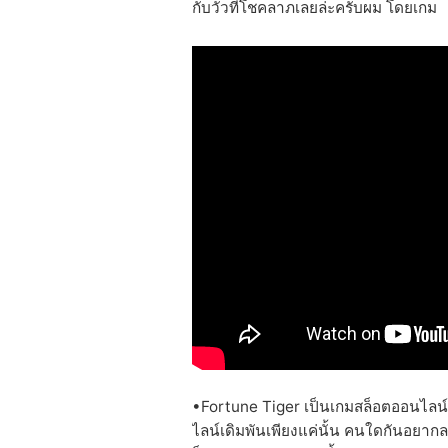
กับวัวที่โชคลาภเลยล่ะครับผม โดยเกม
•Fortune Tiger เป็นเกมสล็อตออนไลน์ f
ไลน์เดิมพันเพียงแค่นั้น คนใดกันอยาก