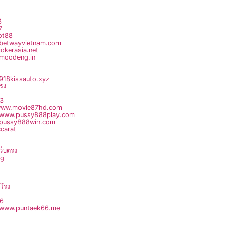
3
7
ot88
/betwayvietnam.com
jokerasia.net
/moodeng.in
/918kissauto.xyz
รง
23
/www.movie87hd.com
/www.pussy888play.com
/pussy888win.com
carat
ว็บตรง
pg
นโรง
6
/www.puntaek66.me