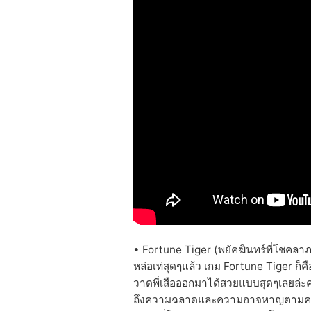
• Fortune Tiger (พยัคฆินทร์ที่โชคลาภ
หล่อเท่สุดๆแล้ว เกม Fortune Tiger ก็
วาดพี่เสือออกมาได้สวยแบบสุดๆเลยล่ะครับ
ถึงความฉลาดและความอาจหาญตามความ