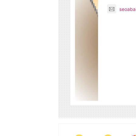
seoaba