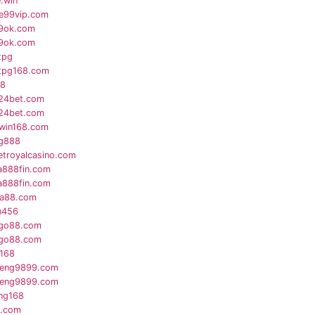
.win
ne99vip.com
9ok.com
9ok.com
otpg
otpg168.com
18
e24bet.com
e24bet.com
win168.com
ng888
etroyalcasino.com
a888fin.com
a888fin.com
a88.com
n456
go88.com
go88.com
168
eng9899.com
eng9899.com
ing168
t.com