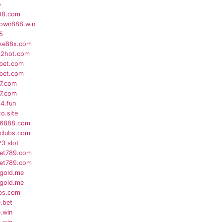
o
88.com
town888.win
5
ke88x.com
2hot.com
bet.com
bet.com
7.com
7.com
4.fun
to.site
16888.com
clubs.com
23 slot
bet789.com
bet789.com
8gold.me
8gold.me
ips.com
.bet
.win