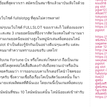
เยี่ยมที่สุดจากเรา สมัครเป็นสมาชิกแล้วมาบันเทิงใจด้วย
kiss918
pg slot
joker12
สล็อต77
tokyosl
็บไซต์ fullslotpg ที่คุณไม่ควรพลาด!
https:/
https://
https:/
ม่ๆบนเว็บไซต์ FULLSLOT ของเราล่ะก็ ไม่ต้องมองหา
pgslot
จะสะสม 3 เกมยอดนิยมที่อิงจากสัตว์มงคลในตำนานมา
https:/
็นสามเกมยอดนิยมอย่างสูงในหมู่นักเล่นสล็อตออนไลน์
หนังชนโ
sagame
slot จำเป็นต้องรู้จักกันเป็นอย่างดีแน่ๆนะครับ แต่ละ
joker 1
กคนมาทำความทราบเองขอรับ เลทโก!
http:/
https:/
https:/
รับเกม Fortune Ox หรือโคแห่งโชคลาภ ถือเป็นเกม
sexybac
pgslot
ี่โคสุดหล่อใส่เสื้อสีแดงกำลังถือหยวนเป่าหรือเงิน
pg slot
pgslot เ
อกเลยครับผมว่า การออกแบบคาแร็กเตอร์โคนำโชคของ
fullslot
รับ ซึ่งความเชื่อถือเรื่องโคเป็นสัตว์มงคลนั้น ก็มา
live22
ดูหนัง
หมายแห่งผลิตผลที่ดีนั่นเอง โดยเกมนี้เป็นเกมสล็อตแบบ
ดูหนังฟรี
ดูหนังช
faro168
ลน์พนันที่ชนะ 10 ไลน์พนันแค่นั้น ไลน์น้อยแต่เข้าท่ารับ
สล็อต45
https:/