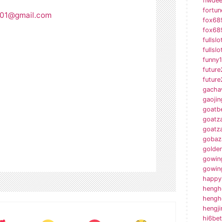
fiwdee
fortu
01@gmail.com
fox68
fox68
fullsl
fullsl
funny
futur
futur
gacha
gaoji
goatb
goatz
goatz
gobaz
golde
gowin
gowin
happy
hengh
hengh
hengj
hi6be