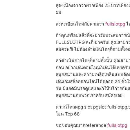
สุดๆเนื่องจากว่าฝากเพียง 25 บาทเพียง
ผม
ลงทะเบียนใหม่กับพวกเรา
fullslotpg
ได
ถ้าคุณพร้อมแล้วที่จะมารับประสบการณ์
FULLSLOTPG ล่ะก็ มาครับ! คุณสามารถ
สมัครฟรี! ไม่ต้องจ่ายเงินใดๆก็ตามทั้งห
ค่าดำเนินการใดๆก็ตามทั้งนั้น คุณสามารถ
ก่อน อยากเล่นตอนไหนก็เล่นได้เลยครั
สนุกสนานและความเพลิดเพลินแบบจัดเต
เล่นเกมสล็อตออนไลน์ได้ตลอด 24 ชั่วโ
วัน มีแอดมินรอดูแลและก็ให้บริการกั
สนุกสนานกับพวกเราครับ สมัครเลย!
ดาวน์โหลดpg slot pgslot fullslotpg
โอน Top 68
ขอขอบคุณมากreference
fullslotpg