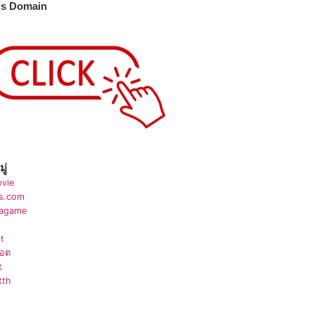
is Domain
ู่
vie
s.com
agame
t
็อต
t
tth