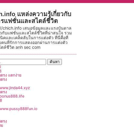
.info แหล่งความรู้เกี่ยวกับ
รแฟชั่นและสไตล์ชีวิต
://chich.info เสนอข้อมูลและแรงบันดาล
ยวกับแฟชั่นและสไตล์ชีวิตที่น่าสนใจ รวม
นิคและเคล็ดลับในการแต่งตัว ที่นี่คือที่
บคนที่รักการแสดงออกผ่านการแต่งตัว
ตล์ชีวิต anh sec com
3
8
บตรง แตกง่าย
บตรง
/www.jinda44.xyz
บตรง
/bonus888.life
8
/www.pussy888fun.io
บตรง
ทย